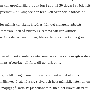
m kan upprätthålla produktion i upp till 30 dagar i sträck helt
systematiskt tillämpade den tekniken över hela ekonomin?
arder människor skulle frigöras från det manuella arbetets
erarbetare, och så vidare. På samma sätt kan artificiell
. Och det är bara början, lite av det vi skulle kunna göra
er att orsaka under kapitalismen – skulle vi naturligtvis dela
mars arbetsdag, till fyra, till tre, två, en…
igörs till att ägna majoriteten av sin vakna tid åt konst,
hällslivet, åt att höja sig själva och hela mänskligheten till en
är möjligt på basis av planekonomin, men det kräver att vi tar