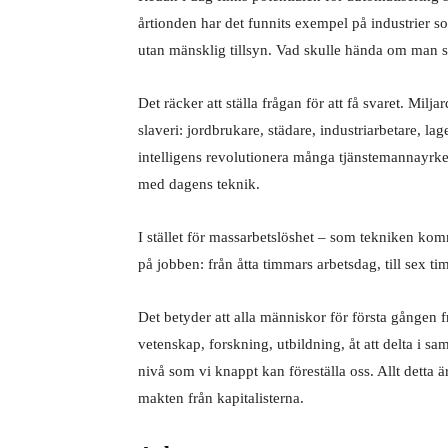
årtionden har det funnits exempel på industrier so
utan mänsklig tillsyn. Vad skulle hända om man 
Det räcker att ställa frågan för att få svaret. Milj
slaveri: jordbrukare, städare, industriarbetare, lag
intelligens revolutionera många tjänstemannayrken
med dagens teknik.
I stället för massarbetslöshet – som tekniken komm
på jobben: från åtta timmars arbetsdag, till sex tim
Det betyder att alla människor för första gången fr
vetenskap, forskning, utbildning, åt att delta i sam
nivå som vi knappt kan föreställa oss. Allt detta 
makten från kapitalisterna.