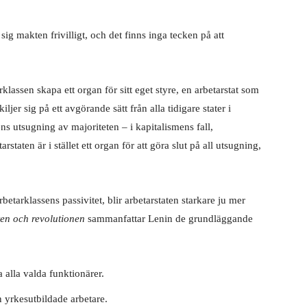
sig makten frivilligt, och det finns inga tecken på att
klassen skapa ett organ för sitt eget styre, en arbetarstat som
ljer sig på ett avgörande sätt från alla tidigare stater i
ens utsugning av majoriteten – i kapitalismens fall,
taten är i stället ett organ för att göra slut på all utsugning,
etarklassens passivitet, blir arbetarstaten starkare ju mer
ten och revolutionen
sammanfattar Lenin de grundläggande
a alla valda funktionärer.
n yrkesutbildade arbetare.