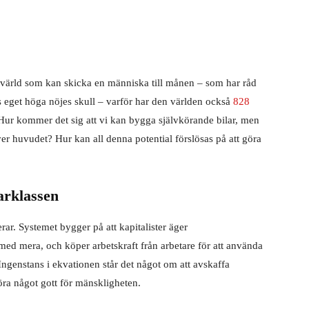
 värld som kan skicka en människa till månen – som har råd
s eget höga nöjes skull – varför har den världen också
828
Hur kommer det sig att vi kan bygga självkörande bilar, men
ver huvudet? Hur kan all denna potential förslösas på att göra
arklassen
erar. Systemet bygger på att kapitalister äger
 med mera, och köper arbetskraft från arbetare för att använda
Ingenstans i ekvationen står det något om att avskaffa
öra något gott för mänskligheten.