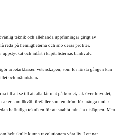
ljövänlig teknik och allehanda uppfinningar girigt av
 få reda på hemligheterna och sno deras profiter.
 uppstyckat och inlåst i kapitalisternas bankvalv.
igör arbetarklassen vetenskapen, som för första gången kan
hället och människan.
ill att se till att alla får mat på bordet, tak över huvudet,
la saker som likväl förefaller som en dröm för många under
edan befintliga tekniken för att snabbt minska utsläppen. Men
om helt skulle kunna revolutionera våra liv. I ett par