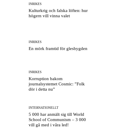
INRIKES
Kulturkrig och falska löften: hur
högern vill vinna valet
INRIKES
En mörk framtid för glesbygden
INRIKES
Korruption bakom
journalsystemet Cosmic: ”Folk
dör i detta nu”
INTERNATIONELLT
5 000 har anmält sig till World
School of Communism – 3 000
vill gå med i våra led!