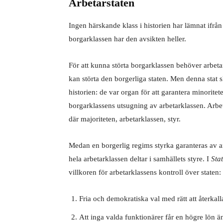
Arbetarstaten
Ingen härskande klass i historien har lämnat ifrån 
borgarklassen har den avsikten heller.
För att kunna störta borgarklassen behöver arbetar
kan störta den borgerliga staten. Men denna stat ski
historien: de var organ för att garantera minoritet
borgarklassens utsugning av arbetarklassen. Arbetars
där majoriteten, arbetarklassen, styr.
Medan en borgerlig regims styrka garanteras av arb
hela arbetarklassen deltar i samhällets styre. I
Sta
villkoren för arbetarklassens kontroll över staten:
Fria och demokratiska val med rätt att återkall
Att inga valda funktionärer får en högre lön ä