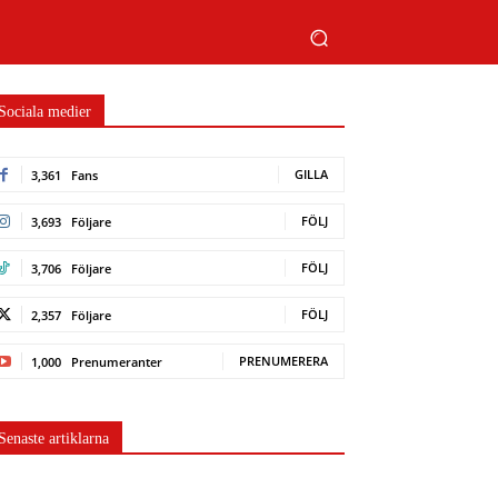
Sociala medier
GILLA
3,361
Fans
FÖLJ
3,693
Följare
FÖLJ
3,706
Följare
FÖLJ
2,357
Följare
PRENUMERERA
1,000
Prenumeranter
Senaste artiklarna