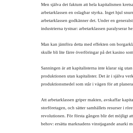
Men själva det faktum att hela kapitalismen kretsa
arbetarklassen en oslagbar styrka. Inget hjul snurr
arbetarklassen godkänner det. Under en generalstr
industrierna tystnar: arbetarklassen paralyserar h
Man kan jämföra detta med effekten om borgarkla
skulle bli lite färre överföringar på det kasino 
Sanningen är att kapitalisterna inte klarar sig ut
produktionen utan kapitalister. Det är i själva ver
produktionsmedel som står i vägen för att plane
Att arbetarklassen griper makten, avskaffar kapit
storföretagen, och sätter samhällets resurser i röre
revolutionen. För första gången blir det möjligt 
behov: ersätta marknadens vinstjagande anarki 