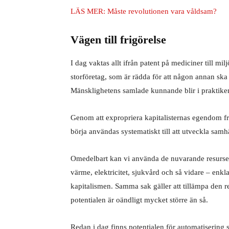
LÄS MER: Måste revolutionen vara våldsam?
Vägen till frigörelse
I dag vaktas allt ifrån patent på mediciner till mi
storföretag, som är rädda för att någon annan ska
Mänsklighetens samlade kunnande blir i praktiken
Genom att expropriera kapitalisternas egendom fr
börja användas systematiskt till att utveckla sam
Omedelbart kan vi använda de nuvarande resurserna t
värme, elektricitet, sjukvård och så vidare – enk
kapitalismen. Samma sak gäller att tillämpa den r
potentialen är oändligt mycket större än så.
Redan i dag finns potentialen för automatisering s