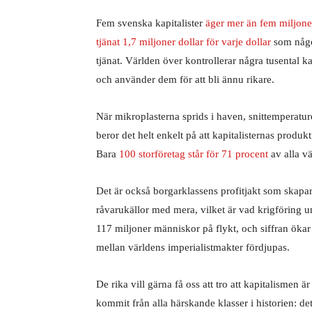
Fem svenska kapitalister
äger mer än fem miljone
tjänat 1,7 miljoner dollar för varje dollar
som någon
tjänat. Världen över kontrollerar några tusental k
och använder dem för att bli ännu rikare.
När mikroplasterna sprids i haven, snittemperature
beror det helt enkelt på att kapitalisternas produktio
Bara
100 storföretag står för 71 procent
av alla v
Det är också borgarklassens profitjakt som skapar
råvarukällor med mera, vilket är vad krigföring 
117 miljoner människor på flykt, och siffran ökar
mellan världens imperialistmakter fördjupas.
De rika vill gärna få oss att tro att kapitalisme
kommit från alla härskande klasser i historien: det