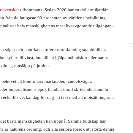
r svenskar
tillsammans. Sedan 2020 har en dollarmiljardär
 från de fattigaste 90 procenten av världens befolkning
apitalister hela mänsklighetens mest livsavgörande tillgångar –
n stiger och naturkatastrofernas omfattning snabbt tilltar,
n syftar till vinst, inte till att hjälpa människor eller natur.
äxthusgasutsläpp på jorden.
 behovet att kontrollera marknader, handelsvägar,
under imperialismens epok handlar om. I skrivande stund är
 vecka för vecka, dag för dag – i takt med att motsättningarna
n är det bästa mänskligheten kan uppnå. Samma budskap har
ta är naturens ordning, och alla seriösa försök att störta denna