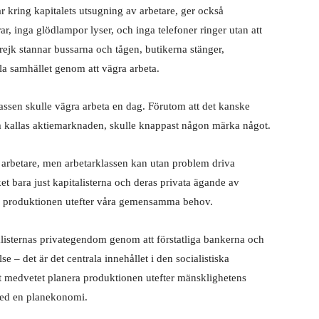
r kring kapitalets utsugning av arbetare, ger också
ar, inga glödlampor lyser, och inga telefoner ringer utan att
ejk stannar bussarna och tågen, butikerna stänger,
ela samhället genom att vägra arbeta.
ssen skulle vägra arbeta en dag. Förutom att det kanske
som kallas aktiemarknaden, skulle knappast någon märka något.
an arbetare, men arbetarklassen kan utan problem driva
ket bara just kapitalisterna och deras privata ägande av
ra produktionen utefter våra gemensamma behov.
alisternas privategendom genom att förstatliga bankerna och
lse – det är det centrala innehållet i den socialistiska
att medvetet planera produktionen utefter mänsklighetens
med en planekonomi.