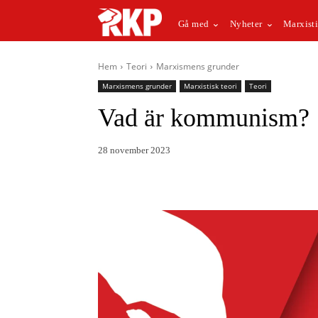
Gå med
Nyheter
Marxisti
Hem
Teori
Marxismens grunder
Marxismens grunder
Marxistisk teori
Teori
Vad är kommunism?
28 november 2023