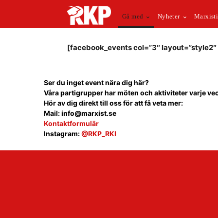
Gå med
Nyheter
Marxisti
[facebook_events col=”3″ layout=”style2″
Ser du inget event nära dig här?
Våra partigrupper har möten och aktiviteter varje ve
Hör av dig direkt till oss för att få veta mer:
Mail: info@marxist.se
Kontaktformulär
Instagram:
@RKP_RKI