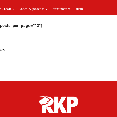
sk teori
Video & podcast
Prenumerera
Butik
 posts_per_page=”12″]
cka.