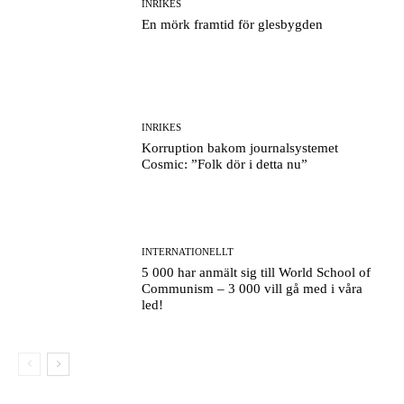
INRIKES
En mörk framtid för glesbygden
INRIKES
Korruption bakom journalsystemet
Cosmic: ”Folk dör i detta nu”
INTERNATIONELLT
5 000 har anmält sig till World School of
Communism – 3 000 vill gå med i våra
led!