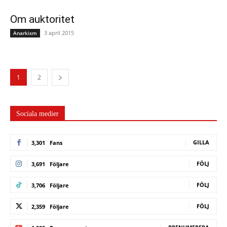
Om auktoritet
3 april 2015
Anarkism
1
2
Sociala medier
GILLA
3,301
Fans
FÖLJ
3,691
Följare
FÖLJ
3,706
Följare
FÖLJ
2,359
Följare