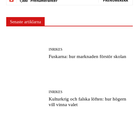
PRENUMERERA
1,000
Prenumeranter
Senaste artiklarna
INRIKES
Fuskarna: hur marknaden förstör skolan
INRIKES
Kulturkrig och falska löften: hur högern
vill vinna valet