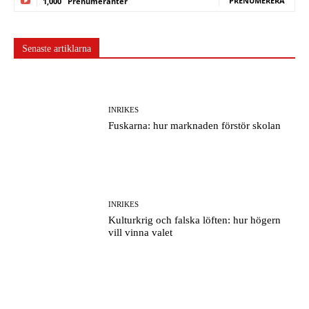
PRENUMERERA
1,000
Prenumeranter
Senaste artiklarna
INRIKES
Fuskarna: hur marknaden förstör skolan
INRIKES
Kulturkrig och falska löften: hur högern
vill vinna valet