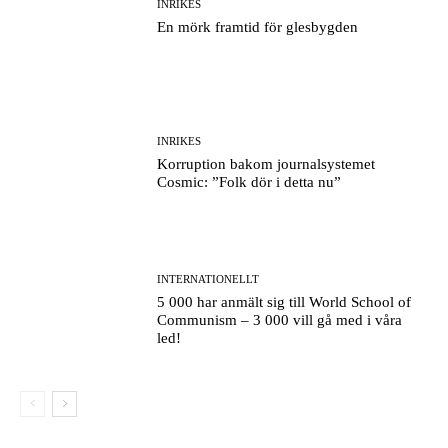
INRIKES
En mörk framtid för glesbygden
INRIKES
Korruption bakom journalsystemet
Cosmic: ”Folk dör i detta nu”
INTERNATIONELLT
5 000 har anmält sig till World School of
Communism – 3 000 vill gå med i våra
led!