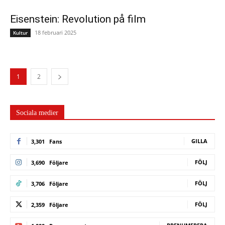
Eisenstein: Revolution på film
18 februari 2025
Kultur
1
2
Sociala medier
GILLA
3,301
Fans
FÖLJ
3,690
Följare
FÖLJ
3,706
Följare
FÖLJ
2,359
Följare