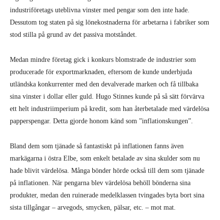
industriföretags uteblivna vinster med pengar som den inte hade.
Dessutom tog staten på sig lönekostnaderna för arbetarna i fabriker som
stod stilla på grund av det passiva motståndet.
Medan mindre företag gick i konkurs blomstrade de industrier som
producerade för exportmarknaden, eftersom de kunde underbjuda
utländska konkurrenter med den devalverade marken och få tillbaka
sina vinster i dollar eller guld. Hugo Stinnes kunde på så sätt förvärva
ett helt industriimperium på kredit, som han återbetalade med värdelösa
papperspengar. Detta gjorde honom känd som ”inflationskungen”.
Bland dem som tjänade så fantastiskt på inflationen fanns även
markägarna i östra Elbe, som enkelt betalade av sina skulder som nu
hade blivit värdelösa. Många bönder hörde också till dem som tjänade
på inflationen. När pengarna blev värdelösa behöll bönderna sina
produkter, medan den ruinerade medelklassen tvingades byta bort sina
sista tillgångar – arvegods, smycken, pälsar, etc. – mot mat.