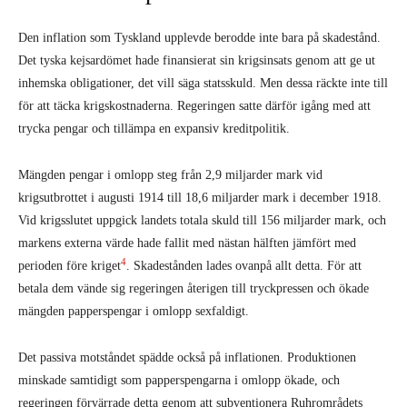
Den inflation som Tyskland upplevde berodde inte bara på skadestånd.
Det tyska kejsardömet hade finansierat sin krigsinsats genom att ge ut
inhemska obligationer, det vill säga statsskuld. Men dessa räckte inte till
för att täcka krigskostnaderna. Regeringen satte därför igång med att
trycka pengar och tillämpa en expansiv kreditpolitik.
Mängden pengar i omlopp steg från 2,9 miljarder mark vid
krigsutbrottet i augusti 1914 till 18,6 miljarder mark i december 1918.
Vid krigsslutet uppgick landets totala skuld till 156 miljarder mark, och
markens externa värde hade fallit med nästan hälften jämfört med
4
perioden före kriget
. Skadestånden lades ovanpå allt detta. För att
betala dem vände sig regeringen återigen till tryckpressen och ökade
mängden papperspengar i omlopp sexfaldigt.
Det passiva motståndet spädde också på inflationen. Produktionen
minskade samtidigt som papperspengarna i omlopp ökade, och
regeringen förvärrade detta genom att subventionera Ruhrområdets