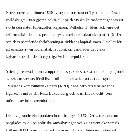
Novemberrevolutionen 1918 tvingade inte bara ut Tyskland ur första
världskriget, utan gjorde också slut på det tyska kejsardömet genom att
störta den siste Hohenzollernkejsaren, Wilhelm II. Men tack vare det
reformistiska ledarskapet i det tyska socialdemokratiska partiet (SPD)
och dess närstående fackföreningar räddades kapitalismen. I stället för
att ersättas av en socialistisk republik omvandlades det tyska
kejsardömet till den borgerliga Weimarrepubliken.
Ytterligare revolutionära uppror misslyckades också, inte bara på grund
av reformisternas förrädiska roll utan också för att det omogna
Tysklands kommunistiska parti (KPD) hade berövats sina ledande
figurer, framför allt Rosa Luxemburg och Karl Liebknecht, som
mördats av kontrarevolutionen.
Den avgörande vändpunkten kom slutligen 1923. Det var ett år som
präglades av djupa politiska omvälvningar och en extrem ekonomisk
kollaps. KPD, som nu var ett massparti, fick äntligen möjlighet att