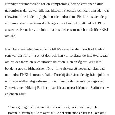
Brandler argumenterade för en kompromiss: demonstrationer skulle
genomföras där de var tillåtna, liksom i Preussen och Ruhrområdet, där
riksvärnet inte hade möjlighet att förhindra dem. Fischer insisterade på
att demonstrationer även skulle äga rum i Berlin för att rädda KPD:s
anseende. Brandler ville inte fatta beslutet ensam och bad därför EKKI
om råd.
När Brandlers telegram anlände till Moskva var det bara Karl Radek
som var där för att ta emot det, och han var fortfarande inte övertygad
om att det fanns en revolutionär situation. Han ansåg att KPD inte
borde ta upp stridshandsken för att inte riskera ett nederlag. Han bad
om andra EKKI-kamraters åsikt. Trotskij återhämtade sig från sjukdom
och hade otillräcklig information och kunde därför inte ge några råd.
Zinovjev och Nikolaj Bucharin var för att trotsa förbudet. Stalin var av
en annan åsikt:
”Om regeringen i Tyskland skulle störtas nu, på sätt och vis, och
kommunisterna skulle ta över, skulle det sluta med en krasch. Och det i