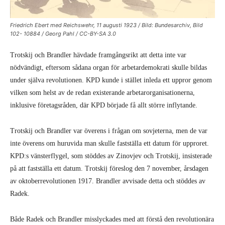
Friedrich Ebert med Reichswehr, 11 augusti 1923 / Bild: Bundesarchiv, Bild
102- 10884 / Georg Pahl / CC-BY-SA 3.0
Trotskij och Brandler hävdade framgångsrikt att detta inte var
nödvändigt, eftersom sådana organ för arbetardemokrati skulle bildas
under själva revolutionen. KPD kunde i stället inleda ett uppror genom
vilken som helst av de redan existerande arbetarorganisationerna,
inklusive företagsråden, där KPD började få allt större inflytande.
Trotskij och Brandler var överens i frågan om sovjeterna, men de var
inte överens om huruvida man skulle fastställa ett datum för upproret.
KPD:s vänsterflygel, som stöddes av Zinovjev och Trotskij, insisterade
på att fastställa ett datum. Trotskij föreslog den 7 november, årsdagen
av oktoberrevolutionen 1917. Brandler avvisade detta och stöddes av
Radek.
Både Radek och Brandler misslyckades med att förstå den revolutionära