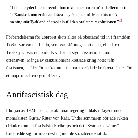
”Detta betyder inte att revolutionen kommer om en månad eller om ett
år. Kanske kommer det att krävas mycket mer tid. Men i historisk
13
mening står Tyskland på tröskeln till den proletära revolutionen.”
Förberedelserna för upproret sköts alltså på obestämd tid in i framtiden.
Tyvärr var varken Lenin, som var oförmögen att delta, eller Leo
Trotskij närvarande vid EKKI för att styra diskussionen mot
offensiven. Många av diskussionerna kretsade kring hotet från
fascismen, istället för att kommunisterna utvecklade konkreta planer för
ett uppror och en egen offensiv.
Antifascistisk dag
I början av 1923 hade en reaktionär regering bildats i Bayern under
monarkisten Gustav Ritter von Kahr. Under sommaren började rykten
cirkulera om att fascistiska Freikorps och det “Svarta riksvärnet”
förberedde sig för inbördeskrig mot de socialdemokratiska