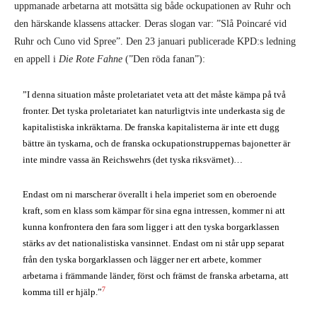
uppmanade arbetarna att motsätta sig både ockupationen av Ruhr och
den härskande klassens attacker. Deras slogan var: ”Slå Poincaré vid
Ruhr och Cuno vid Spree”. Den 23 januari publicerade KPD:s ledning
en appell i
Die Rote Fahne
(”Den röda fanan”):
”I denna situation måste proletariatet veta att det måste kämpa på två
fronter. Det tyska proletariatet kan naturligtvis inte underkasta sig de
kapitalistiska inkräktarna. De franska kapitalisterna är inte ett dugg
bättre än tyskarna, och de franska ockupationstruppernas bajonetter är
inte mindre vassa än Reichswehrs (det tyska riksvärnet)…
Endast om ni marscherar överallt i hela imperiet som en oberoende
kraft, som en klass som kämpar för sina egna intressen, kommer ni att
kunna konfrontera den fara som ligger i att den tyska borgarklassen
stärks av det nationalistiska vansinnet. Endast om ni står upp separat
från den tyska borgarklassen och lägger ner ert arbete, kommer
arbetarna i främmande länder, först och främst de franska arbetarna, att
7
komma till er hjälp.”