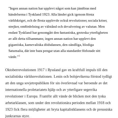
”Ingen annan nation har upplevt något som kan jämföras med
händelserna i Tyskland 1923. Alla länder gick igenom första
världskriget, och de flesta upplevde också revolutioner, sociala kriser,
strejker, omfördelning av välstånd och devalvering av valutan. Men
endast Tyskland har genomgått den fantastiska, groteska ytterligheten
av allt detta tillsammans; ingen annan nation har upplevt den
gigantiska, karnevaliska dödsdansen, den oändliga, blodiga
Saturnalia, där inte bara pengar utan alla standarder förlorade sitt
1
värde.”
Oktoberrevolutionen 1917 i Ryssland gav en kraftfull impuls till den
socialistiska världsrevolutionen. Lenin och bolsjevikerna förstod tydligt
att den unga sovjetrepubliken för sin överlevnad var beroende av det
internationella proletariatets hjälp och av ytterligare segerrika
revolutioner i Europa. Framför allt vände de blicken mot den tyska
arbetarklassen, som under den revolutionära perioden mellan 1918 och
1923 fick flera möjligheter att bryta kapitalistklassens och de preussiska
junkrarnas styre.