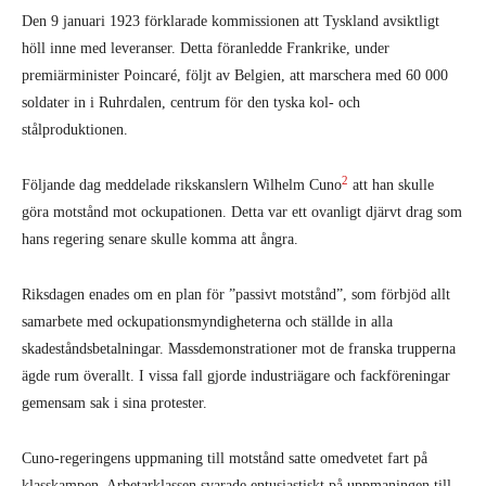
Den 9 januari 1923 förklarade kommissionen att Tyskland avsiktligt
höll inne med leveranser. Detta föranledde Frankrike, under
premiärminister Poincaré, följt av Belgien, att marschera med 60 000
soldater in i Ruhrdalen, centrum för den tyska kol- och
stålproduktionen.
2
Följande dag meddelade rikskanslern Wilhelm Cuno
att han skulle
göra motstånd mot ockupationen. Detta var ett ovanligt djärvt drag som
hans regering senare skulle komma att ångra.
Riksdagen enades om en plan för ”passivt motstånd”, som förbjöd allt
samarbete med ockupationsmyndigheterna och ställde in alla
skadeståndsbetalningar. Massdemonstrationer mot de franska trupperna
ägde rum överallt. I vissa fall gjorde industriägare och fackföreningar
gemensam sak i sina protester.
Cuno-regeringens uppmaning till motstånd satte omedvetet fart på
klasskampen. Arbetarklassen svarade entusiastiskt på uppmaningen till