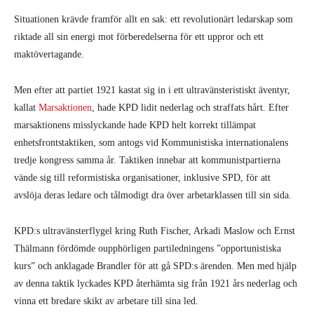
Situationen krävde framför allt en sak: ett revolutionärt ledarskap som
riktade all sin energi mot förberedelserna för ett uppror och ett
maktövertagande.
Men efter att partiet 1921 kastat sig in i ett ultravänsteristiskt äventyr,
kallat
Marsaktionen
, hade KPD lidit nederlag och straffats hårt. Efter
marsaktionens misslyckande hade KPD helt korrekt tillämpat
enhetsfrontstaktiken, som antogs vid Kommunistiska internationalens
tredje kongress samma år. Taktiken innebar att kommunistpartierna
vände sig till reformistiska organisationer, inklusive SPD, för att
avslöja deras ledare och tålmodigt dra över arbetarklassen till sin sida.
KPD:s ultravänsterflygel kring Ruth Fischer, Arkadi Maslow och Ernst
Thälmann fördömde oupphörligen partiledningens ”opportunistiska
kurs” och anklagade Brandler för att gå SPD:s ärenden. Men med hjälp
av denna taktik lyckades KPD återhämta sig från 1921 års nederlag och
vinna ett bredare skikt av arbetare till sina led.