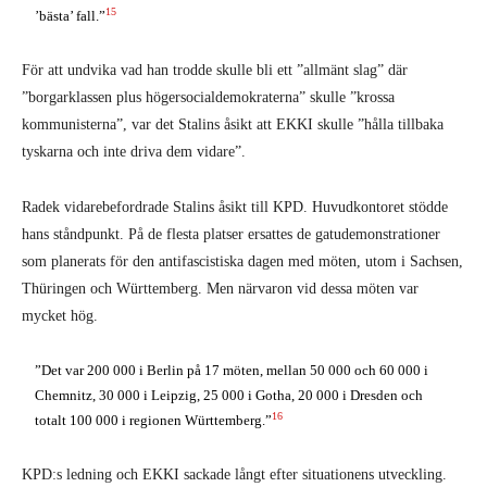
15
’bästa’ fall.”
För att undvika vad han trodde skulle bli ett ”allmänt slag” där
”borgarklassen plus högersocialdemokraterna” skulle ”krossa
kommunisterna”, var det Stalins åsikt att EKKI skulle ”hålla tillbaka
tyskarna och inte driva dem vidare”.
Radek vidarebefordrade Stalins åsikt till KPD. Huvudkontoret stödde
hans ståndpunkt. På de flesta platser ersattes de gatudemonstrationer
som planerats för den antifascistiska dagen med möten, utom i Sachsen,
Thüringen och Württemberg. Men närvaron vid dessa möten var
mycket hög.
”Det var 200 000 i Berlin på 17 möten, mellan 50 000 och 60 000 i
Chemnitz, 30 000 i Leipzig, 25 000 i Gotha, 20 000 i Dresden och
16
totalt 100 000 i regionen Württemberg.”
KPD:s ledning och EKKI sackade långt efter situationens utveckling.