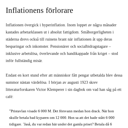
Inflationens förlorare
Inflationen övergick i hyperinflation. Inom loppet av några månader
kastades arbetarklassen ut i absolut fattigdom. Småborgerligheten i
städerna drevs också till ruinens brant när inflationen åt upp deras
besparingar och inkomster. Pensionärer och socialbidragstagare –
inklusive arbetslösa, överlevande och handikappade från kriget – stod
inför fullständig misär.
Endast en kort stund efter att människor fått pengar utbetalda blev dessa
summor nästan värdelösa. I början av augusti 1923 skrev
litteraturforskaren Victor Klemperer i sin dagbok om vad han såg på ett
café:
”Pristavlan visade 6 000 M. Det försvann medan hon drack. När hon
skulle betala bad kyparen om 12 000. Hon sa att det hade stått 6 000
tidigare. ’Jaså, du var redan här under det gamla priset? Betala då 6