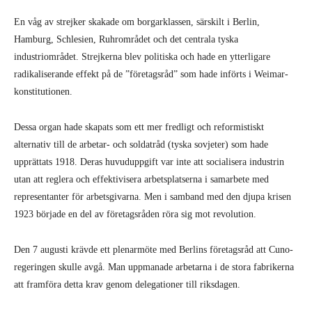
En våg av strejker skakade om borgarklassen, särskilt i Berlin,
Hamburg, Schlesien, Ruhrområdet och det centrala tyska
industriområdet. Strejkerna blev politiska och hade en ytterligare
radikaliserande effekt på de ”företagsråd” som hade införts i Weimar-
konstitutionen.
Dessa organ hade skapats som ett mer fredligt och reformistiskt
alternativ till de arbetar- och soldatråd (tyska sovjeter) som hade
upprättats 1918. Deras huvuduppgift var inte att socialisera industrin
utan att reglera och effektivisera arbetsplatserna i samarbete med
representanter för arbetsgivarna. Men i samband med den djupa krisen
1923 började en del av företagsråden röra sig mot revolution.
Den 7 augusti krävde ett plenarmöte med Berlins företagsråd att Cuno-
regeringen skulle avgå. Man uppmanade arbetarna i de stora fabrikerna
att framföra detta krav genom delegationer till riksdagen.