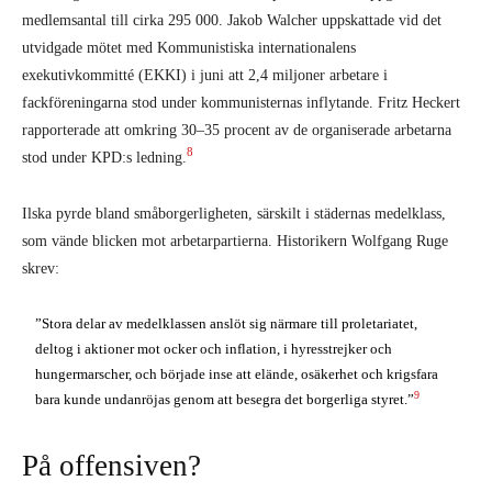
medlemsantal till cirka 295 000. Jakob Walcher uppskattade vid det
utvidgade mötet med Kommunistiska internationalens
exekutivkommitté (EKKI) i juni att 2,4 miljoner arbetare i
fackföreningarna stod under kommunisternas inflytande. Fritz Heckert
rapporterade att omkring 30–35 procent av de organiserade arbetarna
8
stod under KPD:s ledning.
Ilska pyrde bland småborgerligheten, särskilt i städernas medelklass,
som vände blicken mot arbetarpartierna. Historikern Wolfgang Ruge
skrev:
”Stora delar av medelklassen anslöt sig närmare till proletariatet,
deltog i aktioner mot ocker och inflation, i hyresstrejker och
hungermarscher, och började inse att elände, osäkerhet och krigsfara
9
bara kunde undanröjas genom att besegra det borgerliga styret.”
På offensiven?