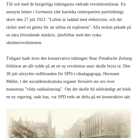
Till och med de borgerliga tidningarna vädrade revolutionsfaran. En
anonym ledare i
Germania
(det katolska centerpartiets partitidning)
skrev den 27 juli 1923: ”Luften är laddad med elektricitet, och det
räcker med en gnista för att utlösa en explosion”. Alla tecken pekade på
en nära förestående statskris, jämförbar med den ryska
oktoberrevolutionen.
Tidigare hade även den konservativa tidningen
Neue Preußische Zeitung
förklarat att allt tydde på att en ny revolution snart skulle bryta ut. Den
28 juli uttryckte ordföranden för SPD:s riksdagsgrupp, Hermann
Müller, i det socialdemokratiska organet
Vorwärts
sin oro över
massornas ”vilda radikalisering”. Om det skulle bli nödvändigt att bilda
en ny regering, sade han, var SPD redo att delta på ett konstruktivt sätt.