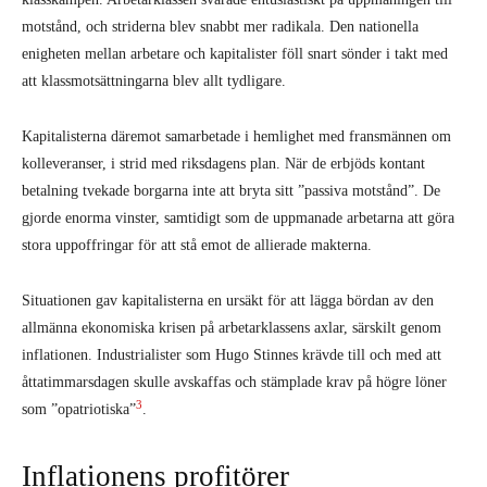
motstånd, och striderna blev snabbt mer radikala. Den nationella
enigheten mellan arbetare och kapitalister föll snart sönder i takt med
att klassmotsättningarna blev allt tydligare.
Kapitalisterna däremot samarbetade i hemlighet med fransmännen om
kolleveranser, i strid med riksdagens plan. När de erbjöds kontant
betalning tvekade borgarna inte att bryta sitt ”passiva motstånd”. De
gjorde enorma vinster, samtidigt som de uppmanade arbetarna att göra
stora uppoffringar för att stå emot de allierade makterna.
Situationen gav kapitalisterna en ursäkt för att lägga bördan av den
allmänna ekonomiska krisen på arbetarklassens axlar, särskilt genom
inflationen. Industrialister som Hugo Stinnes krävde till och med att
åttatimmarsdagen skulle avskaffas och stämplade krav på högre löner
3
som ”opatriotiska”
.
Inflationens profitörer