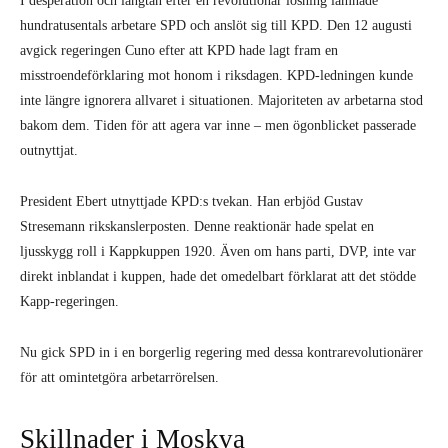
I desperation och längtan efter en revolutionär lösning lämnade
hundratusentals arbetare SPD och anslöt sig till KPD. Den 12 augusti
avgick regeringen Cuno efter att KPD hade lagt fram en
misstroendeförklaring mot honom i riksdagen. KPD-ledningen kunde
inte längre ignorera allvaret i situationen. Majoriteten av arbetarna stod
bakom dem. Tiden för att agera var inne – men ögonblicket passerade
outnyttjat.
President Ebert utnyttjade KPD:s tvekan. Han erbjöd Gustav
Stresemann rikskanslerposten. Denne reaktionär hade spelat en
ljusskygg roll i Kappkuppen 1920. Även om hans parti, DVP, inte var
direkt inblandat i kuppen, hade det omedelbart förklarat att det stödde
Kapp-regeringen.
Nu gick SPD in i en borgerlig regering med dessa kontrarevolutionärer
för att omintetgöra arbetarrörelsen.
Skillnader i Moskva