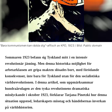
"Bara kommunismen kan rädda dig"-affisch av KPD, 1923 / Bild: Public domain
Sommaren 1923 befann sig Tyskland mitt i en intensiv
revolutionär jäsning. Men denna historiska möjlighet för
arbetarklassen att gripa makten slösades bort, med förödande
konsekvenser, inte bara för Tyskland utan för den socialistiska
världsrevolutionen. I denna artikel, som uppmärksammar
hundraårsdagen av den tyska revolutionens dramatiska
misslyckande i oktober 1923, förklarar Tatjana Pinetzki hur denna
situation uppstod, ledarskapets misstag och händelsernas inverkan
på världshistorien.