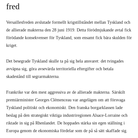
fred
Versaillesfreden avslutade formellt krigstillståndet mellan Tyskland och
de allierade makterna den 28 juni 1919. Detta förödmjukande avtal fick
förödande konsekvenser för Tyskland, som ensamt fick bära skulden för
kriget.
Det besegrade Tyskland skulle ta på sig hela ansvaret: det tvingades
avväpna sig, göra avsevärda territoriella eftergifter och betala
skadestånd till segrarmakterna.
Frankrike var den mest aggressiva av de allierade makterna. Särskilt
premiärminister Georges Clémenceau var angelägen om att försvaga
Tyskland politiskt och ekonomiskt. Den franska borgarklassen lade
beslag på den strategiskt viktiga industriregionen Alsace-Lorraine och
riktade in sig på Rhenlandet. De hoppades stärka sin egen ställning i
Europa genom de ekonomiska fördelar som de på så sätt skaffade sig.