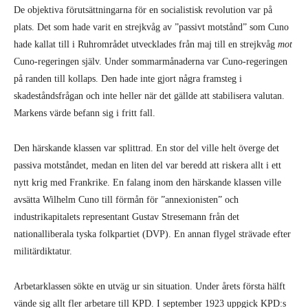
De objektiva förutsättningarna för en socialistisk revolution var på
plats. Det som hade varit en strejkvåg av ”passivt motstånd” som Cuno
hade kallat till i Ruhrområdet utvecklades från maj till en strejkvåg
mot
Cuno-regeringen själv. Under sommarmånaderna var Cuno-regeringen
på randen till kollaps. Den hade inte gjort några framsteg i
skadeståndsfrågan och inte heller när det gällde att stabilisera valutan.
Markens värde befann sig i fritt fall.
Den härskande klassen var splittrad. En stor del ville helt överge det
passiva motståndet, medan en liten del var beredd att riskera allt i ett
nytt krig med Frankrike. En falang inom den härskande klassen ville
avsätta Wilhelm Cuno till förmån för ”annexionisten” och
industrikapitalets representant Gustav Stresemann från det
nationalliberala tyska folkpartiet (DVP). En annan flygel strävade efter
militärdiktatur.
Arbetarklassen sökte en utväg ur sin situation. Under årets första hälft
vände sig allt fler arbetare till KPD. I september 1923 uppgick KPD:s