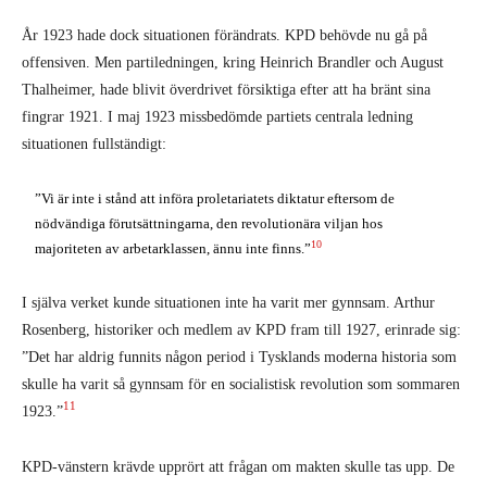
År 1923 hade dock situationen förändrats. KPD behövde nu gå på
offensiven. Men partiledningen, kring Heinrich Brandler och August
Thalheimer, hade blivit överdrivet försiktiga efter att ha bränt sina
fingrar 1921. I maj 1923 missbedömde partiets centrala ledning
situationen fullständigt:
”Vi är inte i stånd att införa proletariatets diktatur eftersom de
nödvändiga förutsättningarna, den revolutionära viljan hos
10
majoriteten av arbetarklassen, ännu inte finns.”
I själva verket kunde situationen inte ha varit mer gynnsam. Arthur
Rosenberg, historiker och medlem av KPD fram till 1927, erinrade sig:
”Det har aldrig funnits någon period i Tysklands moderna historia som
skulle ha varit så gynnsam för en socialistisk revolution som sommaren
11
1923.”
KPD-vänstern krävde upprört att frågan om makten skulle tas upp. De