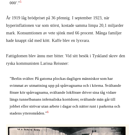
5
000’.”
År 1919 låg brödpriset på 36 pfennig. I september 1923, när
hyperinflationen var som störst, kostade samma limpa 20,1 miljarder
mark. Konsumtionen av vete sjönk med 66 procent. Många familjer
hade knappt råd med kött. Kaffe blev en lyxvara.
Fattigdomen blev ännu mer bitter. Vid sitt besök i Tyskland skrev den
ryska kommunisten Larissa Reissner:
”Berlin svälter. På gatorna plockas dagligen människor som har
svimmat av utmattning upp på spårvagnarna och i köerna. Svältande
förare kör spårvagnarna, svältande lokförare driver sina tåg vidare
längs tunnelbanans infernaliska korridorer, svältande män går till
jobbet eller strövar utan arbete i dagar och nätter runt i parkerna och
6
stadens ytterområden.”