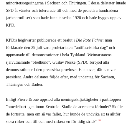
minoritetsregeringarna i Sachsen och Thüringen. I dessa delstater lutade
SPD åt vänster och tolererade till och med de proletära hundradena
(arbetarmiliser) som hade funnits sedan 1920 och hade byggts upp av
KPD.
KPD:s högkvarter publicerade ett beslut i
Die Rote Fahne
: man
förklarade den 29 juli vara proletariatets ”antifascistiska dag” och
uppmanade till demonstrationer i hela Tyskland. Weimarstatens
självutnämnde ”blodhund”, Gustav Noske (SPD), förbjöd alla
demonstrationer i den preussiska provinsen Hannover, där han var
president. Andra delstater följde efter, med undantag för Sachsen,
Thüringen och Baden.
Enligt Pierre Broué uppstod alla meningsskiljaktigheter i partitoppen
”omedelbart igen inom Zentrale. Skulle de acceptera förbudet? Skulle
de fortsätta, men om så var fallet, hur kunde de undvika att ta alltför
14
stora risker och till och med riskera en för tidig strid?”