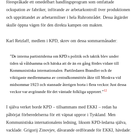
förespråkade ett omedelbart handlingsprogram som omfattade
ockupation av fabriker, införande av arbetarkontroll över produktionen
och upprättandet av arbetarmiliser i hela Ruhrområdet. Dessa åtgärder
skulle öppna vägen för den direkta kampen om makten.
Karl Retzlaff, medlem i KPD, skrev om dessa sommarmånader:
”De interna partistriderna om KPD:s politik och taktik blev under
tiden så våldsamma och hätska att de än en gång fördes vidare till
Kommunistiska internationalen. Partiledaren Brandler och de
viktigaste medlemmarna av centralkommittén åkte till Moskva vid
midsommar 1923 och stannade återigen borta i flera veckor. Just dessa
12
veckor var avgörande för det väntade folkliga upproret.”
I själva verket borde KPD – tillsammans med EKKI – redan ha
påbörjat förberedelserna för ett väpnat uppror i Tyskland. Men
Kommunistiska internationalens ledning, liksom KPD-ledarna själva,
vacklade. Grigorij Zinovjev, dåvarande ordförande för EKKI, hävdade: