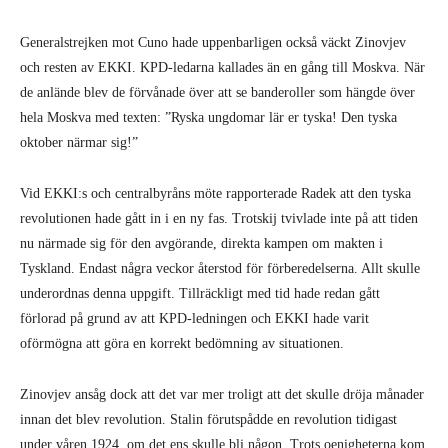
Generalstrejken mot Cuno hade uppenbarligen också väckt Zinovjev
och resten av EKKI. KPD-ledarna kallades än en gång till Moskva. När
de anlände blev de förvånade över att se banderoller som hängde över
hela Moskva med texten: ”Ryska ungdomar lär er tyska! Den tyska
oktober närmar sig!”
Vid EKKI:s och centralbyråns möte rapporterade Radek att den tyska
revolutionen hade gått in i en ny fas. Trotskij tvivlade inte på att tiden
nu närmade sig för den avgörande, direkta kampen om makten i
Tyskland. Endast några veckor återstod för förberedelserna. Allt skulle
underordnas denna uppgift. Tillräckligt med tid hade redan gått
förlorad på grund av att KPD-ledningen och EKKI hade varit
oförmögna att göra en korrekt bedömning av situationen.
Zinovjev ansåg dock att det var mer troligt att det skulle dröja månader
innan det blev revolution. Stalin förutspådde en revolution tidigast
under våren 1924, om det ens skulle bli någon. Trots oenigheterna kom