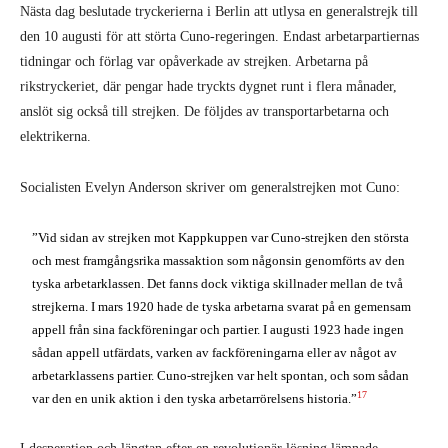
Nästa dag beslutade tryckerierna i Berlin att utlysa en generalstrejk till
den 10 augusti för att störta Cuno-regeringen. Endast arbetarpartiernas
tidningar och förlag var opåverkade av strejken. Arbetarna på
rikstryckeriet, där pengar hade tryckts dygnet runt i flera månader,
anslöt sig också till strejken. De följdes av transportarbetarna och
elektrikerna.
Socialisten Evelyn Anderson skriver om generalstrejken mot Cuno:
”Vid sidan av strejken mot Kappkuppen var Cuno-strejken den största
och mest framgångsrika massaktion som någonsin genomförts av den
tyska arbetarklassen. Det fanns dock viktiga skillnader mellan de två
strejkerna. I mars 1920 hade de tyska arbetarna svarat på en gemensam
appell från sina fackföreningar och partier. I augusti 1923 hade ingen
sådan appell utfärdats, varken av fackföreningarna eller av något av
arbetarklassens partier. Cuno-strejken var helt spontan, och som sådan
17
var den en unik aktion i den tyska arbetarrörelsens historia.”