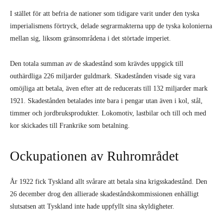
I stället för att befria de nationer som tidigare varit under den tyska
imperialismens förtryck, delade segrarmakterna upp de tyska kolonierna
mellan sig, liksom gränsområdena i det störtade imperiet.
Den totala summan av de skadestånd som krävdes uppgick till
outhärdliga 226 miljarder guldmark. Skadestånden visade sig vara
omöjliga att betala, även efter att de reducerats till 132 miljarder mark
1921. Skadestånden betalades inte bara i pengar utan även i kol, stål,
timmer och jordbruksprodukter. Lokomotiv, lastbilar och till och med
kor skickades till Frankrike som betalning.
Ockupationen av Ruhrområdet
År 1922 fick Tyskland allt svårare att betala sina krigsskadestånd. Den
26 december drog den allierade skadeståndskommissionen enhälligt
slutsatsen att Tyskland inte hade uppfyllt sina skyldigheter.