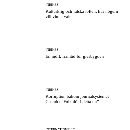
INRIKES
Kulturkrig och falska löften: hur högern
vill vinna valet
INRIKES
En mörk framtid för glesbygden
INRIKES
Korruption bakom journalsystemet
Cosmic: ”Folk dör i detta nu”
INTERNATIONELLT