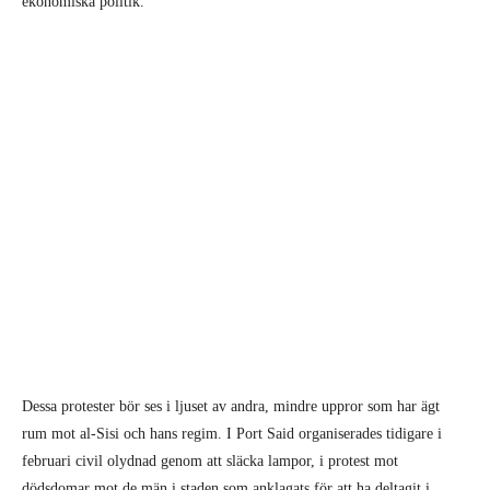
ekonomiska politik.
Dessa protester bör ses i ljuset av andra, mindre uppror som har ägt
rum mot al-Sisi och hans regim. I Port Said organiserades tidigare i
februari civil olydnad genom att släcka lampor, i protest mot
dödsdomar mot de män i staden som anklagats för att ha deltagit i