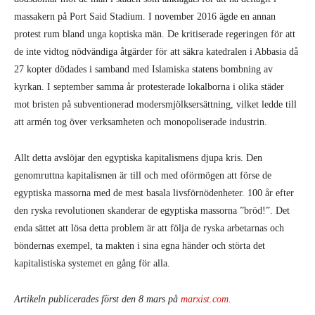
massakern på Port Said Stadium. I november 2016 ägde en annan
protest rum bland unga koptiska män. De kritiserade regeringen för att
de inte vidtog nödvändiga åtgärder för att säkra katedralen i Abbasia då
27 kopter dödades i samband med Islamiska statens bombning av
kyrkan. I september samma år protesterade lokalborna i olika städer
mot bristen på subventionerad modersmjölksersättning, vilket ledde till
att armén tog över verksamheten och monopoliserade industrin.
Allt detta avslöjar den egyptiska kapitalismens djupa kris. Den
genomruttna kapitalismen är till och med oförmögen att förse de
egyptiska massorna med de mest basala livsförnödenheter. 100 år efter
den ryska revolutionen skanderar de egyptiska massorna ”bröd!”. Det
enda sättet att lösa detta problem är att följa de ryska arbetarnas och
böndernas exempel, ta makten i sina egna händer och störta det
kapitalistiska systemet en gång för alla.
Artikeln publicerades först den 8 mars på
marxist.com.