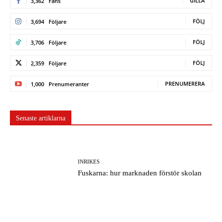
GILLA
3,362
Fans
FÖLJ
3,694
Följare
FÖLJ
3,706
Följare
FÖLJ
2,359
Följare
PRENUMERERA
1,000
Prenumeranter
Senaste artiklarna
INRIKES
Fuskarna: hur marknaden förstör skolan