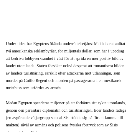
Under tiden har Egyptens ökända underrättelsetjänst Mukhabarat anlitat
två amerikanska reklambyråer, för miljontals dollar, som har i uppdrag
att bedriva lobbyverksamhet i väst för att sprida en mer positiv bild av
landet utomlands. Staten försöker också desperat att romantisera bilden
av landets turistnäring, särskilt efter attackerna mot utlänningar, som
mordet på Guilio Regeni och morden på passagerarna i en mexikansk
turistbuss som utfördes av armén.
Medan Egypten spenderar miljoner på att förbättra sitt rykte utomlands,
genom den parasitära diplomatin och turistnäringen, lider landets fattiga
(en avgörande väljargrupp som al-Sisi stödde sig på för att komma till
makten) såväl av arméns och polisens fysiska förtryck som av Sisis