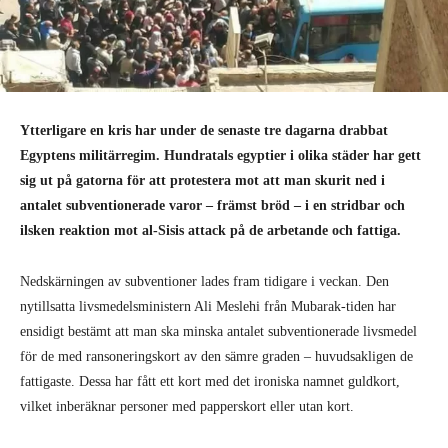
Ytterligare en kris har under de senaste tre dagarna drabbat
Egyptens militärregim. Hundratals egyptier i olika städer har gett
sig ut på gatorna för att protestera mot att man skurit ned i
antalet subventionerade varor – främst bröd – i en stridbar och
ilsken reaktion mot al-Sisis attack på de arbetande och fattiga.
Nedskärningen av subventioner lades fram tidigare i veckan. Den
nytillsatta livsmedelsministern Ali Meslehi från Mubarak-tiden har
ensidigt bestämt att man ska minska antalet subventionerade livsmedel
för de med ransoneringskort av den sämre graden – huvudsakligen de
fattigaste. Dessa har fått ett kort med det ironiska namnet guldkort,
vilket inberäknar personer med papperskort eller utan kort.