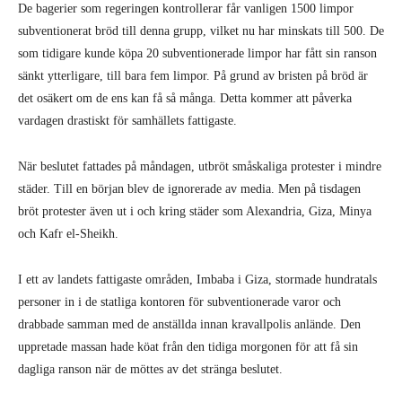
De bagerier som regeringen kontrollerar får vanligen 1500 limpor
subventionerat bröd till denna grupp, vilket nu har minskats till 500. De
som tidigare kunde köpa 20 subventionerade limpor har fått sin ranson
sänkt ytterligare, till bara fem limpor. På grund av bristen på bröd är
det osäkert om de ens kan få så många. Detta kommer att påverka
vardagen drastiskt för samhällets fattigaste.
När beslutet fattades på måndagen, utbröt småskaliga protester i mindre
städer. Till en början blev de ignorerade av media. Men på tisdagen
bröt protester även ut i och kring städer som Alexandria, Giza, Minya
och Kafr el-Sheikh.
I ett av landets fattigaste områden, Imbaba i Giza, stormade hundratals
personer in i de statliga kontoren för subventionerade varor och
drabbade samman med de anställda innan kravallpolis anlände. Den
uppretade massan hade köat från den tidiga morgonen för att få sin
dagliga ranson när de möttes av det stränga beslutet.