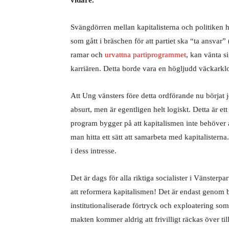
vidare.
Svängdörren mellan kapitalisterna och politiken h
som gått i bräschen för att partiet ska “ta ansvar” 
ramar och
urvattna partiprogrammet
, kan vänta si
karriären. Detta borde vara en högljudd väckarkloc
Att Ung vänsters före detta ordförande nu börjat 
absurt, men är egentligen helt logiskt. Detta är et
program bygger på att kapitalismen inte behöver a
man hitta ett sätt att samarbeta med kapitalistern
i dess intresse.
Det är dags för alla riktiga socialister i Vänsterpa
att reformera kapitalismen! Det är endast genom
institutionaliserade förtryck och exploatering s
makten kommer aldrig att frivilligt räckas över til