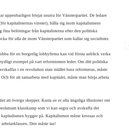
ar uppenbarligen börjat snurra för Vänsterpartiet. De ledare
(för kapitalisternas vinster), hålla sig inom kapitalismens
g fina belöningar från kapitalisterna efter den politiska
ka för alla de inom Vänsterpartiet som kallar sig socialister.
jobba för en borgerlig lobbyfirma kan vid första anblick verka
t tydligt exempel på vart reformismen leder. Om ditt politiska
vskaffas i en revolution utan istället bara reformeras, måste
a. Och för att samarbeta med kapitalet, måste man börja arbeta
rtiet att överge skeppet. Kasta av er alla ängsliga illusioner om
 beslutsam klasskamp som vi kan segra och avskaffa det
om kapitalismen bygger på. Kapitalismen måste krossas och
l arbetarklassen. Den måste tas!