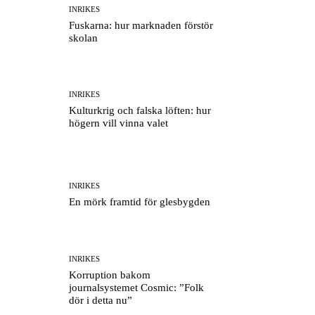
INRIKES
Fuskarna: hur marknaden förstör
skolan
INRIKES
Kulturkrig och falska löften: hur
högern vill vinna valet
INRIKES
En mörk framtid för glesbygden
INRIKES
Korruption bakom
journalsystemet Cosmic: ”Folk
dör i detta nu”