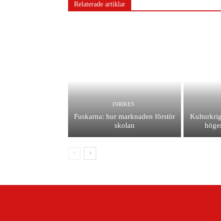
Relaterade artiklar
INRIKES
Fuskarna: hur marknaden förstör
Kulturkrig
skolan
höger