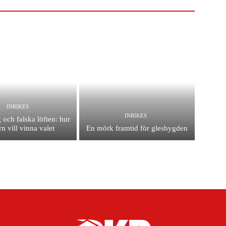
INRIKES
INRIKES
 och falska löften: hur
n vill vinna valet
En mörk framtid för glesbygden