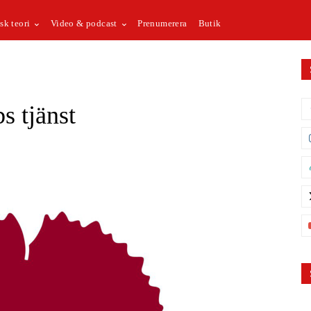
sk teori
Video & podcast
Prenumerera
Butik
s tjänst