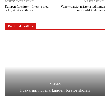
FÖREGÅENDE ARTIKEL
NÄSTA ARTIKEL
Kampen fortsätter – Intervju med
Vänsterpartiet måste ta ledningen
två grekiska aktivister
mot nedskärningarna
Relaterade artiklar
INRIKES
Fuskarna: hur marknaden förstör skolan