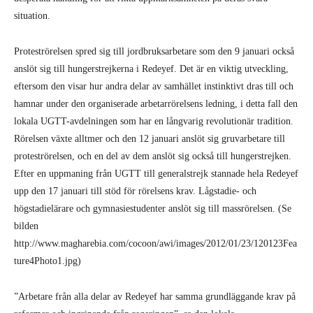
situation.
Proteströrelsen spred sig till jordbruksarbetare som den 9 januari också
anslöt sig till hungerstrejkerna i Redeyef. Det är en viktig utveckling,
eftersom den visar hur andra delar av samhället instinktivt dras till och
hamnar under den organiserade arbetarrörelsens ledning, i detta fall den
lokala UGTT-avdelningen som har en långvarig revolutionär tradition.
Rörelsen växte alltmer och den 12 januari anslöt sig gruvarbetare till
proteströrelsen, och en del av dem anslöt sig också till hungerstrejken.
Efter en uppmaning från UGTT till generalstrejk stannade hela Redeyef
upp den 17 januari till stöd för rörelsens krav. Lågstadie- och
högstadielärare och gymnasiestudenter anslöt sig till massrörelsen. (Se
bilden
http://www.magharebia.com/cocoon/awi/images/2012/01/23/120123Fea
ture4Photo1.jpg)
”Arbetare från alla delar av Redeyef har samma grundläggande krav på