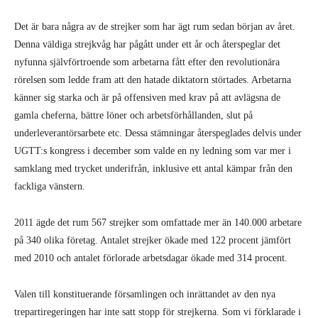
Det är bara några av de strejker som har ägt rum sedan början av året.
Denna väldiga strejkvåg har pågått under ett år och återspeglar det
nyfunna självförtroende som arbetarna fått efter den revolutionära
rörelsen som ledde fram att den hatade diktatorn störtades. Arbetarna
känner sig starka och är på offensiven med krav på att avlägsna de
gamla cheferna, bättre löner och arbetsförhållanden, slut på
underleverantörsarbete etc. Dessa stämningar återspeglades delvis under
UGTT:s kongress i december som valde en ny ledning som var mer i
samklang med trycket underifrån, inklusive ett antal kämpar från den
fackliga vänstern.
2011 ägde det rum 567 strejker som omfattade mer än 140.000 arbetare
på 340 olika företag. Antalet strejker ökade med 122 procent jämfört
med 2010 och antalet förlorade arbetsdagar ökade med 314 procent.
Valen till konstituerande församlingen och inrättandet av den nya
trepartiregeringen har inte satt stopp för strejkerna. Som vi förklarade i