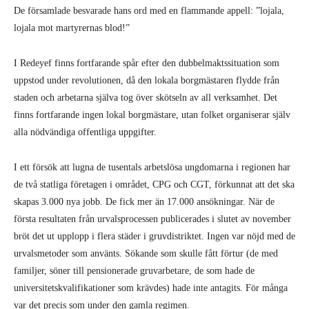
De församlade besvarade hans ord med en flammande appell: ”lojala,
lojala mot martyrernas blod!”
I Redeyef finns fortfarande spår efter den dubbelmaktssituation som
uppstod under revolutionen, då den lokala borgmästaren flydde från
staden och arbetarna själva tog över skötseln av all verksamhet. Det
finns fortfarande ingen lokal borgmästare, utan folket organiserar själv
alla nödvändiga offentliga uppgifter.
I ett försök att lugna de tusentals arbetslösa ungdomarna i regionen har
de två statliga företagen i området, CPG och CGT, förkunnat att det ska
skapas 3.000 nya jobb. De fick mer än 17.000 ansökningar. När de
första resultaten från urvalsprocessen publicerades i slutet av november
bröt det ut upplopp i flera städer i gruvdistriktet. Ingen var nöjd med de
urvalsmetoder som använts. Sökande som skulle fått förtur (de med
familjer, söner till pensionerade gruvarbetare, de som hade de
universitetskvalifikationer som krävdes) hade inte antagits. För många
var det precis som under den gamla regimen.