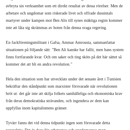
avbryta sin verksamhet som ett direkt resultat av dessa rörelser. Men de
arbetare och ungdomar som riskerade livet och offrade dussintals
martyrer under kampen mot Ben Alis till synes mäktiga regim kommer
inte att låta sig skrämmas av hoten från denna svaga regering.
En fackföreningsmilitant i Gafsa, Ammar Amrousia, sammanfattar
situationen på följande sätt: ”Ben Ali kanske har fallit, men hans system
finns fortfarande kvar. Och om saker och ting sköts på det här sättet så
kommer det att bli en andra revolution.”
Hela den situation som har utvecklats under det senaste året i Tunisien
bekräftar den ståndpunkt som marxister försvarade när revolutionen
bröt ut: det går inte att skilja folkets samhälleliga och ekonomiska krav
från deras demokratiska strävanden, och ingendera av dem kan
uppfyllas inom kapitalismens gränser.
Tyvärr fanns det vid denna tidpunkt ingen som försvarade detta