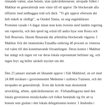
rinnande vatten, utan bensin, utan sjukvårdsresurser, utropade folket i
Makhtar en generalstrejk som växte till ett uppror. De blockerade alla
tillfarter med nedhuggna träd och däck. ”Vi gör uppror eftersom det
helt enkelt är olidligt”, sa Ouided Slama, en ung engelsklärare.
Protesten varade i 6 dagar innan man kom överens med landets regering
om vapenvila, och den spred sig också till andra byar som Kesra och
Sidi Bourouis, liksom Bouarada där arbetslösa blockerade vägarna. I
Makhtar fick det islamistiska Ennadha omkring 40 procent av rösterna
vid valen till den konstituerande församlingen. Deras kontor i Makhtar
har stängt och ingen vet var deras lokala representant befinner sig, och
ingen bryr sig heller särskilt mycket om det.
Den 23 januari startade ett liknande uppror i Sidi Makhlouf, en ort med
24.000 invånare i guvernementet Medenine i sydöstra Tunisien, och det
utropades en generalstrejk. Även där krävde man ekonomisk
utveckling, arbete, sjukvårdsresurser etc. Förhandlingarna med den
lokala guvernören misslyckades och folket bestämde sig för att ta
honom som gisslan i den lokala delegationens kontor. I Jendouba i