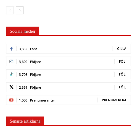
Sociala medier
GILLA
3,362
Fans
FÖLJ
3,690
Följare
FÖLJ
3,706
Följare
FÖLJ
2,359
Följare
PRENUMERERA
1,000
Prenumeranter
Senaste artiklarna