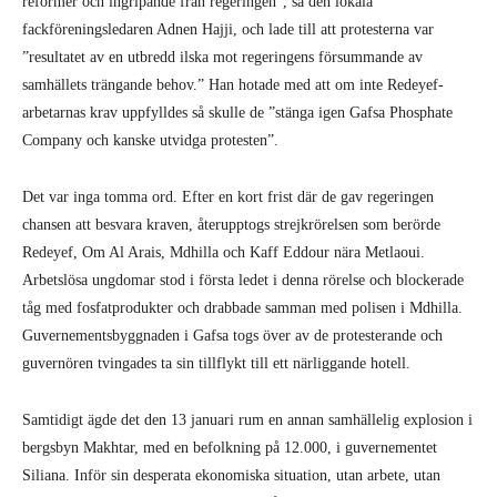
reformer och ingripande från regeringen”, sa den lokala
fackföreningsledaren Adnen Hajji, och lade till att protesterna var
”resultatet av en utbredd ilska mot regeringens försummande av
samhällets trängande behov.” Han hotade med att om inte Redeyef-
arbetarnas krav uppfylldes så skulle de ”stänga igen Gafsa Phosphate
Company och kanske utvidga protesten”.
Det var inga tomma ord. Efter en kort frist där de gav regeringen
chansen att besvara kraven, återupptogs strejkrörelsen som berörde
Redeyef, Om Al Arais, Mdhilla och Kaff Eddour nära Metlaoui.
Arbetslösa ungdomar stod i första ledet i denna rörelse och blockerade
tåg med fosfatprodukter och drabbade samman med polisen i Mdhilla.
Guvernementsbyggnaden i Gafsa togs över av de protesterande och
guvernören tvingades ta sin tillflykt till ett närliggande hotell.
Samtidigt ägde det den 13 januari rum en annan samhällelig explosion i
bergsbyn Makhtar, med en befolkning på 12.000, i guvernementet
Siliana. Inför sin desperata ekonomiska situation, utan arbete, utan