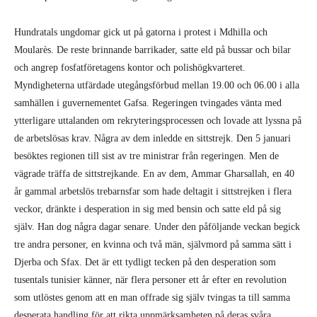
Hundratals ungdomar gick ut på gatorna i protest i Mdhilla och
Moularès. De reste brinnande barrikader, satte eld på bussar och bilar
och angrep fosfatföretagens kontor och polishögkvarteret.
Myndigheterna utfärdade utegångsförbud mellan 19.00 och 06.00 i alla
samhällen i guvernementet Gafsa. Regeringen tvingades vänta med
ytterligare uttalanden om rekryteringsprocessen och lovade att lyssna på
de arbetslösas krav. Några av dem inledde en sittstrejk. Den 5 januari
besöktes regionen till sist av tre ministrar från regeringen. Men de
vägrade träffa de sittstrejkande. En av dem, Ammar Gharsallah, en 40
år gammal arbetslös trebarnsfar som hade deltagit i sittstrejken i flera
veckor, dränkte i desperation in sig med bensin och satte eld på sig
själv. Han dog några dagar senare. Under den påföljande veckan begick
tre andra personer, en kvinna och två män, självmord på samma sätt i
Djerba och Sfax. Det är ett tydligt tecken på den desperation som
tusentals tunisier känner, när flera personer ett år efter en revolution
som utlöstes genom att en man offrade sig själv tvingas ta till samma
desperata handling för att rikta uppmärksamheten på deras svåra