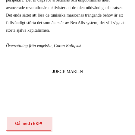
perspektiv. Det är dags för arbetarnas och ungdomarnas mest
avancerade revolutionära aktivister att dra den nödvändiga slutsatsen.
Det enda sättet att lösa de tunisiska massornas trängande behov är att
fullständigt störta det som återstår av Ben Alis system, det vill säga att
störta själva kapitalismen.
Översättning från engelska, Göran Källqvist.
JORGE MARTIN
Gå med i RKP!