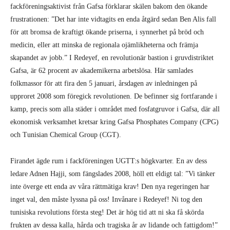
fackföreningsaktivist från Gafsa förklarar skälen bakom den ökande
frustrationen: ”Det har inte vidtagits en enda åtgärd sedan Ben Alis fall
för att bromsa de kraftigt ökande priserna, i synnerhet på bröd och
medicin, eller att minska de regionala ojämlikheterna och främja
skapandet av jobb.” I Redeyef, en revolutionär bastion i gruvdistriktet
Gafsa, är 62 procent av akademikerna arbetslösa. Här samlades
folkmassor för att fira den 5 januari, årsdagen av inledningen på
upproret 2008 som föregick revolutionen. De befinner sig fortfarande i
kamp, precis som alla städer i området med fosfatgruvor i Gafsa, där all
ekonomisk verksamhet kretsar kring Gafsa Phosphates Company (CPG)
och Tunisian Chemical Group (CGT).
Firandet ägde rum i fackföreningen UGTT:s högkvarter. En av dess
ledare Adnen Hajji, som fängslades 2008, höll ett eldigt tal: ”Vi tänker
inte överge ett enda av våra rättmätiga krav! Den nya regeringen har
inget val, den måste lyssna på oss! Invånare i Redeyef! Ni tog den
tunisiska revolutions första steg! Det är hög tid att ni ska få skörda
frukten av dessa kalla, hårda och tragiska år av lidande och fattigdom!”