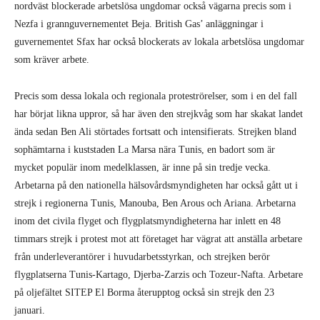
nordväst blockerade arbetslösa ungdomar också vägarna precis som i
Nezfa i grannguvernementet Beja. British Gas’ anläggningar i
guvernementet Sfax har också blockerats av lokala arbetslösa ungdomar
som kräver arbete.
Precis som dessa lokala och regionala proteströrelser, som i en del fall
har börjat likna uppror, så har även den strejkvåg som har skakat landet
ända sedan Ben Ali störtades fortsatt och intensifierats. Strejken bland
sophämtarna i kuststaden La Marsa nära Tunis, en badort som är
mycket populär inom medelklassen, är inne på sin tredje vecka.
Arbetarna på den nationella hälsovårdsmyndigheten har också gått ut i
strejk i regionerna Tunis, Manouba, Ben Arous och Ariana. Arbetarna
inom det civila flyget och flygplatsmyndigheterna har inlett en 48
timmars strejk i protest mot att företaget har vägrat att anställa arbetare
från underleverantörer i huvudarbetsstyrkan, och strejken berör
flygplatserna Tunis-Kartago, Djerba-Zarzis och Tozeur-Nafta. Arbetare
på oljefältet SITEP El Borma återupptog också sin strejk den 23
januari.