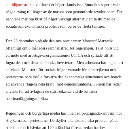
en tidigare artikel
var inte det högerislamistiska Ennadhas seger i valen
någon sväng till höger av de massor som genomförde revolutionen. Det
handlade mer om brist på något verkligt alternativ att ta itu med de
sociala och ekonomiska problem som berör de flesta tunisier.
Den 23 december vädjade den nya presidenten Monceuf Marzouki
offentligt om 6 månaders samhällsfred för regeringen. Talet hölls vid
ett möte med arbetsgivarorganisationen UTICA och syftade till att
lugna dem och deras utländska investerare. Men arbetarna har ingen lust
att vänta. Ministern för sociala frågor varnade för att strejkerna och
protesterna bara skulle förvärra den ekonomiska situationen och hotade
att använda ”lagens hela kraft” mot demonstranterna. Polisen har redan
använts för att avlägsna de sittstrejkande vid de brittiska
bensinanläggningar i Sfax.
Regeringen och borgerliga media har inlett en propagandakampanj mot
strejkerna och protesterna. De skyller alla ekonomiska problem på de
strejkande och hävdar att 170 utländska företag redan har beslutat att