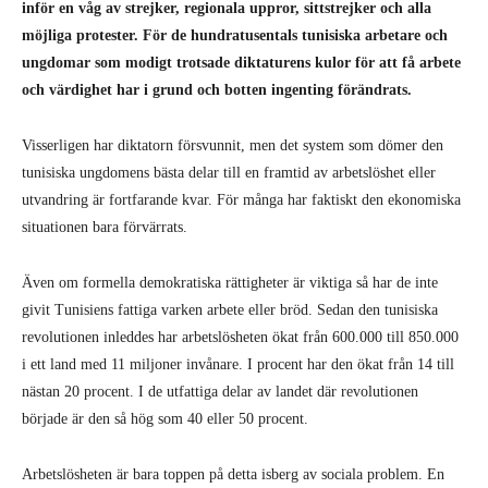
inför en våg av strejker, regionala uppror, sittstrejker och alla
möjliga protester. För de hundratusentals tunisiska arbetare och
ungdomar som modigt trotsade diktaturens kulor för att få arbete
och värdighet har i grund och botten ingenting förändrats.
Visserligen har diktatorn försvunnit, men det system som dömer den
tunisiska ungdomens bästa delar till en framtid av arbetslöshet eller
utvandring är fortfarande kvar. För många har faktiskt den ekonomiska
situationen bara förvärrats.
Även om formella demokratiska rättigheter är viktiga så har de inte
givit Tunisiens fattiga varken arbete eller bröd. Sedan den tunisiska
revolutionen inleddes har arbetslösheten ökat från 600.000 till 850.000
i ett land med 11 miljoner invånare. I procent har den ökat från 14 till
nästan 20 procent. I de utfattiga delar av landet där revolutionen
började är den så hög som 40 eller 50 procent.
Arbetslösheten är bara toppen på detta isberg av sociala problem. En