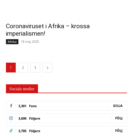
Coronaviruset i Afrika – krossa
imperialismen!
18 maj 2020
Afrika
1
2
3
Sociala medier
GILLA
3,301
Fans
FÖLJ
3,690
Följare
FÖLJ
3,705
Följare