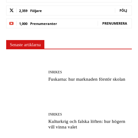
FÖLJ
2,359
Följare
PRENUMERERA
1,000
Prenumeranter
Senaste artiklarna
INRIKES
Fuskarna: hur marknaden förstör skolan
INRIKES
Kulturkrig och falska löften: hur högern
vill vinna valet