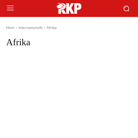
Hem
Internationellt
Afrika
Afrika
Asien
Europa
Latinamerika
Mellanöstern
Nordamerika