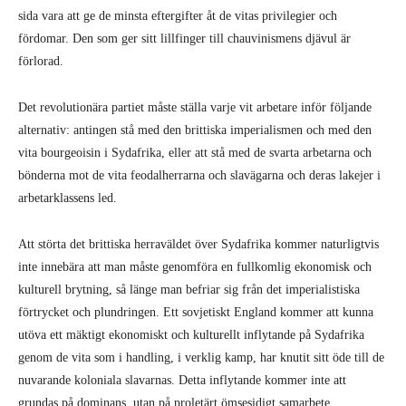
sida vara att ge de minsta eftergifter åt de vitas privilegier och
fördomar. Den som ger sitt lillfinger till chauvinismens djävul är
förlorad.
Det revolutionära partiet måste ställa varje vit arbetare inför följande
alternativ: antingen stå med den brittiska imperialismen och med den
vita bourgeoisin i Sydafrika, eller att stå med de svarta arbetarna och
bönderna mot de vita feodalherrarna och slavägarna och deras lakejer i
arbetarklassens led.
Att störta det brittiska herraväldet över Sydafrika kommer naturligtvis
inte innebära att man måste genomföra en fullkomlig ekonomisk och
kulturell brytning, så länge man befriar sig från det imperialistiska
förtrycket och plundringen. Ett sovjetiskt England kommer att kunna
utöva ett mäktigt ekonomiskt och kulturellt inflytande på Sydafrika
genom de vita som i handling, i verklig kamp, har knutit sitt öde till de
nuvarande koloniala slavarnas. Detta inflytande kommer inte att
grundas på dominans, utan på proletärt ömsesidigt samarbete.