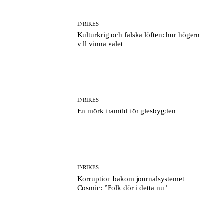
INRIKES
Kulturkrig och falska löften: hur högern
vill vinna valet
INRIKES
En mörk framtid för glesbygden
INRIKES
Korruption bakom journalsystemet
Cosmic: ”Folk dör i detta nu”