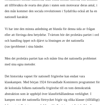
att tillförsäkra de svarta den plats i staten som motsvarar deras antal, i
den mån kommer den sociala revolutionen i Sydafrika också att ha en
nationell karaktär.
Vi har inte den minsta anledning att blunda för denna sida av frågan
eller att förringa dess betydelse. Tvärtom bör det proletära partiet i ord
och handling öppet och djärvt ta lösningen av det nationella
(ras-)problemet i sina händer.
Men det proletära partiet kan och måste lösa det nationella problemet
med sina egna metoder.
Det historiska vapnet för nationell frigörelse kan endast vara
klasskampen. Med början 1924 förvandlade Komintern programmet för
de koloniala folkens nationella frigörelse till en tom demokratisk
abstraktion som är upphöjd över klassförhållandenas verklighet. I
kampen mot det nationella förtrycket frigör sig olika klasser (tillfälligt)