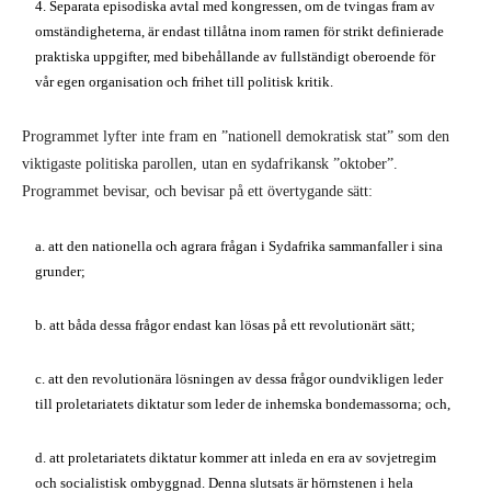
4. Separata episodiska avtal med kongressen, om de tvingas fram av
omständigheterna, är endast tillåtna inom ramen för strikt definierade
praktiska uppgifter, med bibehållande av fullständigt oberoende för
vår egen organisation och frihet till politisk kritik.
Programmet lyfter inte fram en ”nationell demokratisk stat” som den
viktigaste politiska parollen, utan en sydafrikansk ”oktober”.
Programmet bevisar, och bevisar på ett övertygande sätt:
a. att den nationella och agrara frågan i Sydafrika sammanfaller i sina
grunder;
b. att båda dessa frågor endast kan lösas på ett revolutionärt sätt;
c. att den revolutionära lösningen av dessa frågor oundvikligen leder
till proletariatets diktatur som leder de inhemska bondemassorna; och,
d. att proletariatets diktatur kommer att inleda en era av sovjetregim
och socialistisk ombyggnad. Denna slutsats är hörnstenen i hela