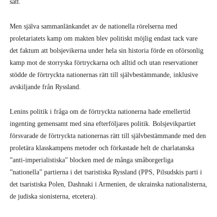
sätt.
Men själva sammanlänkandet av de nationella rörelserna med
proletariatets kamp om makten blev politiskt möjlig endast tack vare
det faktum att bolsjevikerna under hela sin historia förde en oförsonlig
kamp mot de storryska förtryckarna och alltid och utan reservationer
stödde de förtryckta nationernas rätt till självbestämmande, inklusive
avskiljande från Ryssland.
Lenins politik i fråga om de förtryckta nationerna hade emellertid
ingenting gemensamt med sina efterföljares politik. Bolsjevikpartiet
försvarade de förtryckta nationernas rätt till självbestämmande med den
proletära klasskampens metoder och förkastade helt de charlatanska
”anti-imperialistiska” blocken med de många småborgerliga
”nationella” partierna i det tsaristiska Ryssland (PPS, Pilsudskis parti i
det tsaristiska Polen, Dashnaki i Armenien, de ukrainska nationalisterna,
de judiska sionisterna, etcetera).