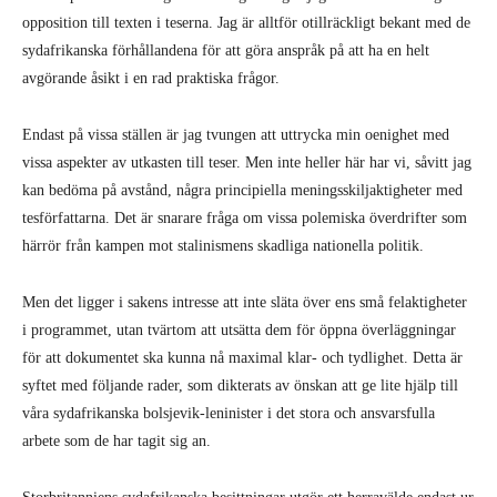
opposition till texten i teserna. Jag är alltför otillräckligt bekant med de
sydafrikanska förhållandena för att göra anspråk på att ha en helt
avgörande åsikt i en rad praktiska frågor.
Endast på vissa ställen är jag tvungen att uttrycka min oenighet med
vissa aspekter av utkasten till teser. Men inte heller här har vi, såvitt jag
kan bedöma på avstånd, några principiella meningsskiljaktigheter med
tesförfattarna. Det är snarare fråga om vissa polemiska överdrifter som
härrör från kampen mot stalinismens skadliga nationella politik.
Men det ligger i sakens intresse att inte släta över ens små felaktigheter
i programmet, utan tvärtom att utsätta dem för öppna överläggningar
för att dokumentet ska kunna nå maximal klar- och tydlighet. Detta är
syftet med följande rader, som dikterats av önskan att ge lite hjälp till
våra sydafrikanska bolsjevik-leninister i det stora och ansvarsfulla
arbete som de har tagit sig an.