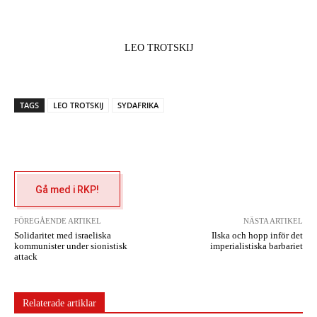
LEO TROTSKIJ
TAGS
LEO TROTSKIJ
SYDAFRIKA
Gå med i RKP!
FÖREGÅENDE ARTIKEL
NÄSTA ARTIKEL
Solidaritet med israeliska
Ilska och hopp inför det
kommunister under sionistisk
imperialistiska barbariet
attack
Relaterade artiklar