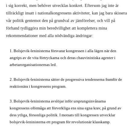
i sig korrekt, men behöver utvecklas konkret. Eftersom jag inte är
tillräckligt insatt i nationalkongressens aktiviteter, kan jag bara skissera
vår politik gentemot den på grundval av jämförelser, och vill på
förhand tydliggöra min beredvillighet att komplettera mina
rekommendationer med alla nödvändiga ändringar:
1. Bolsjevik-leninisterna försvarar kongressen i alla lägen när den
angrips av de vita förtryckarna och deras chauvinistiska agenter i
arbetarorganisationernas led.
2. Bolsjevik-leninisterna sätter de progressiva tendenserna framför de
reaktionära i kongressens program.
3. Bolsjevik-leninisterna avslöjar inför ursprungsinvånarna
kongressens oförmåga att förverkliga ens sina egna krav, på grund av
dess ytliga, försonliga politik. I motsats till kongressen utvecklar
bolsjevik-leninisterna ett program för revolutionär klasskamp.