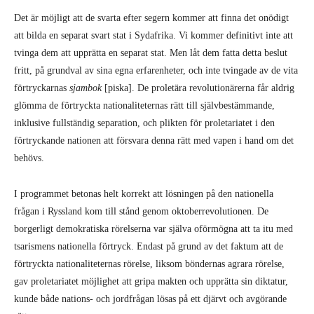
Det är möjligt att de svarta efter segern kommer att finna det onödigt
att bilda en separat svart stat i Sydafrika. Vi kommer definitivt inte att
tvinga dem att upprätta en separat stat. Men låt dem fatta detta beslut
fritt, på grundval av sina egna erfarenheter, och inte tvingade av de vita
förtryckarnas
sjambok
[piska]. De proletära revolutionärerna får aldrig
glömma de förtryckta nationaliteternas rätt till självbestämmande,
inklusive fullständig separation, och plikten för proletariatet i den
förtryckande nationen att försvara denna rätt med vapen i hand om det
behövs.
I programmet betonas helt korrekt att lösningen på den nationella
frågan i Ryssland kom till stånd genom oktoberrevolutionen. De
borgerligt demokratiska rörelserna var själva oförmögna att ta itu med
tsarismens nationella förtryck. Endast på grund av det faktum att de
förtryckta nationaliteternas rörelse, liksom böndernas agrara rörelse,
gav proletariatet möjlighet att gripa makten och upprätta sin diktatur,
kunde både nations- och jordfrågan lösas på ett djärvt och avgörande