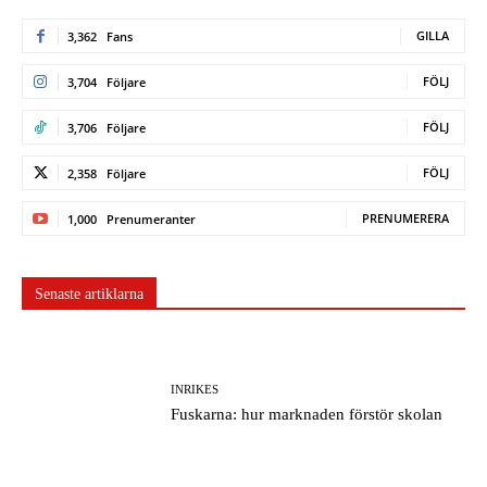
GILLA
3,362
Fans
FÖLJ
3,704
Följare
FÖLJ
3,706
Följare
FÖLJ
2,358
Följare
PRENUMERERA
1,000
Prenumeranter
Senaste artiklarna
INRIKES
Fuskarna: hur marknaden förstör skolan