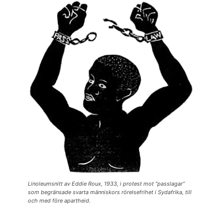
Linoleumsnitt av Eddie Roux, 1933, i protest mot ”passlagar”
som begränsade svarta människors rörelsefrihet i Sydafrika, till
och med före apartheid.