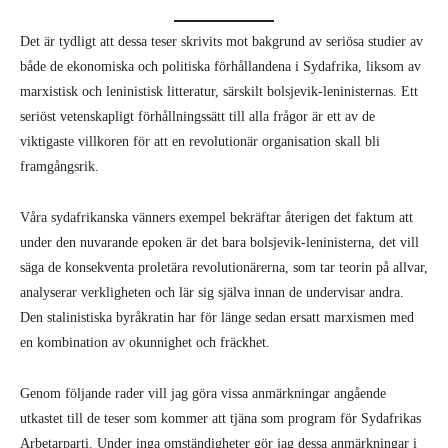
Det är tydligt att dessa teser skrivits mot bakgrund av seriösa studier av
både de ekonomiska och politiska förhållandena i Sydafrika, liksom av
marxistisk och leninistisk litteratur, särskilt bolsjevik-leninisternas. Ett
seriöst vetenskapligt förhållningssätt till alla frågor är ett av de
viktigaste villkoren för att en revolutionär organisation skall bli
framgångsrik.
Våra sydafrikanska vänners exempel bekräftar återigen det faktum att
under den nuvarande epoken är det bara bolsjevik-leninisterna, det vill
säga de konsekventa proletära revolutionärerna, som tar teorin på allvar,
analyserar verkligheten och lär sig själva innan de undervisar andra.
Den stalinistiska byråkratin har för länge sedan ersatt marxismen med
en kombination av okunnighet och fräckhet.
Genom följande rader vill jag göra vissa anmärkningar angående
utkastet till de teser som kommer att tjäna som program för Sydafrikas
Arbetarparti. Under inga omständigheter gör jag dessa anmärkningar i