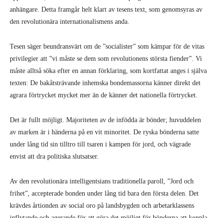
anhängare. Detta framgår helt klart av tesens text, som genomsyras av
den revolutionära internationalismens anda.
Tesen säger beundransvärt om de ”socialister” som kämpar för de vitas
privilegier att ”vi måste se dem som revolutionens största fiender”. Vi
måste alltså söka efter en annan förklaring, som kortfattat anges i själva
texten: De bakåtsträvande inhemska bondemassorna känner direkt det
agrara förtrycket mycket mer än de känner det nationella förtrycket.
Det är fullt möjligt. Majoriteten av de infödda är bönder; huvuddelen
av marken är i händerna på en vit minoritet. De ryska bönderna satte
under lång tid sin tilltro till tsaren i kampen för jord, och vägrade
envist att dra politiska slutsatser.
Av den revolutionära intelligentsians traditionella paroll, ”Jord och
frihet”, accepterade bonden under lång tid bara den första delen. Det
krävdes årtionden av social oro på landsbygden och arbetarklassens
inflytande och agerande för att göra det möjligt för bönderna att koppla