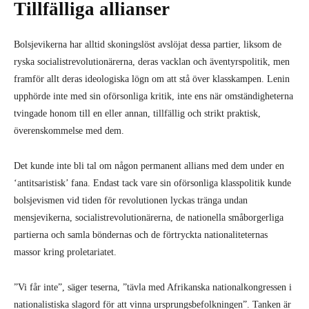
Tillfälliga allianser
Bolsjevikerna har alltid skoningslöst avslöjat dessa partier, liksom de
ryska socialistrevolutionärerna, deras vacklan och äventyrspolitik, men
framför allt deras ideologiska lögn om att stå över klasskampen. Lenin
upphörde inte med sin oförsonliga kritik, inte ens när omständigheterna
tvingade honom till en eller annan, tillfällig och strikt praktisk,
överenskommelse med dem.
Det kunde inte bli tal om någon permanent allians med dem under en
‘antitsaristisk’ fana. Endast tack vare sin oförsonliga klasspolitik kunde
bolsjevismen vid tiden för revolutionen lyckas tränga undan
mensjevikerna, socialistrevolutionärerna, de nationella småborgerliga
partierna och samla böndernas och de förtryckta nationaliteternas
massor kring proletariatet.
”Vi får inte”, säger teserna, ”tävla med Afrikanska nationalkongressen i
nationalistiska slagord för att vinna ursprungsbefolkningen”. Tanken är