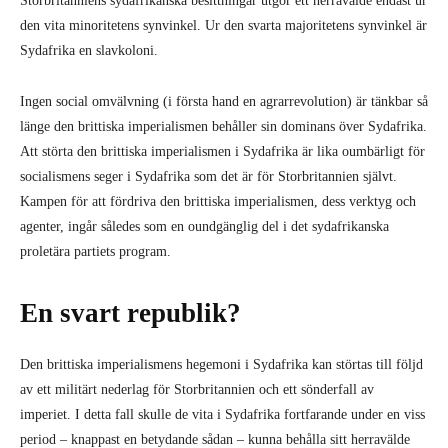
Storbritanniens sydafrikanska besittningar utgör ett herravälde endast ur
den vita minoritetens synvinkel. Ur den svarta majoritetens synvinkel är
Sydafrika en slavkoloni.
Ingen social omvälvning (i första hand en agrarrevolution) är tänkbar så
länge den brittiska imperialismen behåller sin dominans över Sydafrika.
Att störta den brittiska imperialismen i Sydafrika är lika oumbärligt för
socialismens seger i Sydafrika som det är för Storbritannien självt.
Kampen för att fördriva den brittiska imperialismen, dess verktyg och
agenter, ingår således som en oundgänglig del i det sydafrikanska
proletära partiets program.
En svart republik?
Den brittiska imperialismens hegemoni i Sydafrika kan störtas till följd
av ett militärt nederlag för Storbritannien och ett sönderfall av
imperiet. I detta fall skulle de vita i Sydafrika fortfarande under en viss
period – knappast en betydande sådan – kunna behålla sitt herravälde