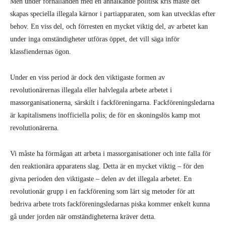
Men under förhållanden med en annalkande politisk kris måste det
skapas speciella illegala kärnor i partiapparaten, som kan utvecklas efter
behov. En viss del, och förresten en mycket viktig del, av arbetet kan
under inga omständigheter utföras öppet, det vill säga inför
klassfiendernas ögon.
Under en viss period är dock den viktigaste formen av
revolutionärernas illegala eller halvlegala arbete arbetet i
massorganisationerna, särskilt i fackföreningarna. Fackföreningsledarna
är kapitalismens inofficiella polis; de för en skoningslös kamp mot
revolutionärerna.
Vi måste ha förmågan att arbeta i massorganisationer och inte falla för
den reaktionära apparatens slag. Detta är en mycket viktig – för den
givna perioden den viktigaste – delen av det illegala arbetet. En
revolutionär grupp i en fackförening som lärt sig metoder för att
bedriva arbete trots fackföreningsledarnas piska kommer enkelt kunna
gå under jorden när omständigheterna kräver detta.