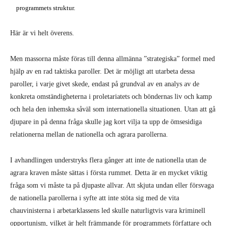
programmets struktur.
Här är vi helt överens.
Men massorna måste föras till denna allmänna ”strategiska” formel med
hjälp av en rad taktiska paroller. Det är möjligt att utarbeta dessa
paroller, i varje givet skede, endast på grundval av en analys av de
konkreta omständigheterna i proletariatets och böndernas liv och kamp
och hela den inhemska såväl som internationella situationen. Utan att gå
djupare in på denna fråga skulle jag kort vilja ta upp de ömsesidiga
relationerna mellan de nationella och agrara parollerna.
I avhandlingen understryks flera gånger att inte de nationella utan de
agrara kraven måste sättas i första rummet. Detta är en mycket viktig
fråga som vi måste ta på djupaste allvar. Att skjuta undan eller försvaga
de nationella parollerna i syfte att inte stöta sig med de vita
chauvinisterna i arbetarklassens led skulle naturligtvis vara kriminell
opportunism, vilket är helt främmande för programmets författare och