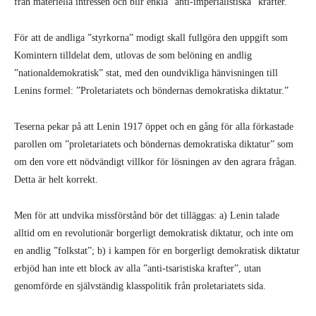
från materiella intressen och blir enkla ”anti-imperialistiska” krafter.
För att de andliga ”styrkorna” modigt skall fullgöra den uppgift som
Komintern tilldelat dem, utlovas de som belöning en andlig
”nationaldemokratisk” stat, med den oundvikliga hänvisningen till
Lenins formel: ”Proletariatets och böndernas demokratiska diktatur.”
Teserna pekar på att Lenin 1917 öppet och en gång för alla förkastade
parollen om ”proletariatets och böndernas demokratiska diktatur” som
om den vore ett nödvändigt villkor för lösningen av den agrara frågan.
Detta är helt korrekt.
Men för att undvika missförstånd bör det tilläggas: a) Lenin talade
alltid om en revolutionär borgerligt demokratisk diktatur, och inte om
en andlig ”folkstat”; b) i kampen för en borgerligt demokratisk diktatur
erbjöd han inte ett block av alla ”anti-tsaristiska krafter”, utan
genomförde en självständig klasspolitik från proletariatets sida.