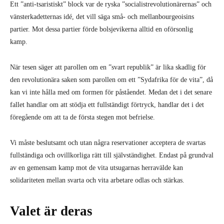
Ett ”anti-tsaristiskt” block var de ryska ”socialistrevolutionärernas” och
vänsterkadetternas idé, det vill säga små- och mellanbourgeoisins
partier. Mot dessa partier förde bolsjevikerna alltid en oförsonlig
kamp.
När tesen säger att parollen om en ”svart republik” är lika skadlig för
den revolutionära saken som parollen om ett ”Sydafrika för de vita”, då
kan vi inte hålla med om formen för påståendet. Medan det i det senare
fallet handlar om att stödja ett fullständigt förtryck, handlar det i det
föregående om att ta de första stegen mot befrielse.
Vi måste beslutsamt och utan några reservationer acceptera de svartas
fullständiga och ovillkorliga rätt till självständighet. Endast på grundval
av en gemensam kamp mot de vita utsugarnas herravälde kan
solidariteten mellan svarta och vita arbetare odlas och stärkas.
Valet är deras