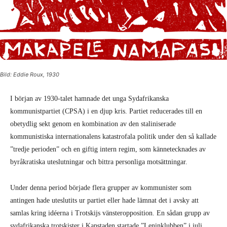
Bild: Eddie Roux, 1930
I början av 1930-talet hamnade det unga Sydafrikanska
kommunistpartiet (CPSA) i en djup kris. Partiet reducerades till en
obetydlig sekt genom en kombination av den staliniserade
kommunistiska internationalens katastrofala politik under den så kallade
”tredje perioden” och en giftig intern regim, som kännetecknades av
byråkratiska uteslutningar och bittra personliga motsättningar.
Under denna period började flera grupper av kommunister som
antingen hade uteslutits ur partiet eller hade lämnat det i avsky att
samlas kring idéerna i Trotskijs vänsteropposition. En sådan grupp av
sydafrikanska trotskister i Kapstaden startade ”Leninklubben” i juli