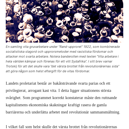
En samling vita gruvarbetare under ”Rand-upproret” 1922, som kombinerade
socialistiska slagord och upprorsmetoder med rasistiska fördomar och
attacker mot svarta arbetare. Notera banderollen med texten ”Vita arbetare i
hela världen kämpar och förenas för ett vitt Sydafrika”. I sitt brev varnar
Trotskij för att det skulle vara ”det värsta brottet från revolutionärernas sida”
att göra någon som helst eftergift för de vitas fördomar.
Landets proletariat består av bakåtsträvande svarta parias och ett
privilegierat, arrogant kast vita. I detta ligger situationens största
svårighet. Som programmet korrekt konstaterar måste den ruttnande
kapitalismens ekonomiska skakningar kraftigt rasera de gamla
barriärerna och underlätta arbetet med revolutionär sammansmältning.
I vilket fall som helst skulle det värsta brottet från revolutionärernas