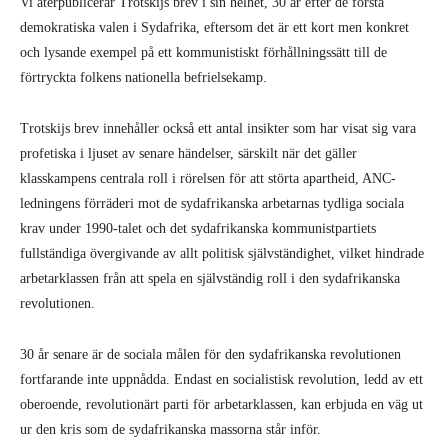
Vi återpublicerar Trotskijs brev i sin helhet, 30 år efter de första
demokratiska valen i Sydafrika, eftersom det är ett kort men konkret
och lysande exempel på ett kommunistiskt förhållningssätt till de
förtryckta folkens nationella befrielsekamp.
Trotskijs brev innehåller också ett antal insikter som har visat sig vara
profetiska i ljuset av senare händelser, särskilt när det gäller
klasskampens centrala roll i rörelsen för att störta apartheid, ANC-
ledningens förräderi mot de sydafrikanska arbetarnas tydliga sociala
krav under 1990-talet och det sydafrikanska kommunistpartiets
fullständiga övergivande av allt politisk självständighet, vilket hindrade
arbetarklassen från att spela en självständig roll i den sydafrikanska
revolutionen.
30 år senare är de sociala målen för den sydafrikanska revolutionen
fortfarande inte uppnådda. Endast en socialistisk revolution, ledd av ett
oberoende, revolutionärt parti för arbetarklassen, kan erbjuda en väg ut
ur den kris som de sydafrikanska massorna står inför.