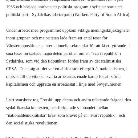
1933 och började utarbeta ett politiskt program i syfte att starta ett
politiskt parti: Sydafrikas arbetarparti (Workers Party of South Africa).
Under arbetet med programmet uppkom viktiga meningsskiljaktigheter
inom gruppen och majoriteten lade fram ett antal teser för
Vänsteroppositionens internationella sekretariat för att få ett yttrande. I
sina teser förkastade majoriteten parollen om en ”svart republik” i
Sydafrika, som vid den tidpunkten fördes fram av det stalinistiska
CPSA. De ansåg att det var en alltför stor eftergift åt nationalismen, i
motsats till de vita och svarta arbetarnas enade kamp för att störta
kapitalismen och upprätta en arbetarstat i linje med Sovjetunionen.
I sitt svarsbrev tog Trotskij upp denna och andra relaterade frågor i den
sydafrikanska kontexten, och förklarade sambandet mellan
”nationaldemokratiska” krav, som kravet på en ”svart republik”, och
den socialistiska revolutionen.