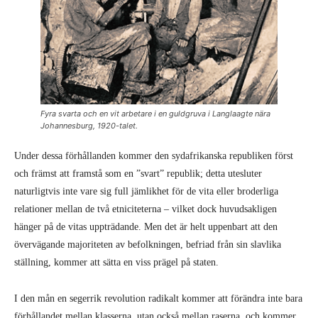
Fyra svarta och en vit arbetare i en guldgruva i Langlaagte nära
Johannesburg, 1920-talet.
Under dessa förhållanden kommer den sydafrikanska republiken först
och främst att framstå som en ”svart” republik; detta utesluter
naturligtvis inte vare sig full jämlikhet för de vita eller broderliga
relationer mellan de två etniciteterna – vilket dock huvudsakligen
hänger på de vitas uppträdande. Men det är helt uppenbart att den
övervägande majoriteten av befolkningen, befriad från sin slavlika
ställning, kommer att sätta en viss prägel på staten.
I den mån en segerrik revolution radikalt kommer att förändra inte bara
förhållandet mellan klasserna, utan också mellan raserna, och kommer