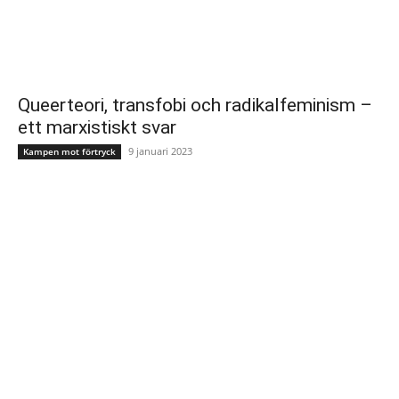
Queerteori, transfobi och radikalfeminism –
ett marxistiskt svar
9 januari 2023
Kampen mot förtryck