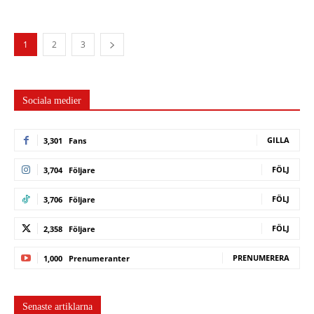
1
2
3
Sociala medier
GILLA
3,301
Fans
FÖLJ
3,704
Följare
FÖLJ
3,706
Följare
FÖLJ
2,358
Följare
PRENUMERERA
1,000
Prenumeranter
Senaste artiklarna