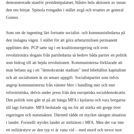
demonstrerade utanför presidentpalatset, blåstes hela aktionen av innan
den ens börjat. Spinola tvingades i stället avgå och ersattes av general
Gomez.
Som om de ingenting lärt fortsatte socialist- och kommunistledarna på
den inslagna vägen. I stället för att göra arbetarmilisen permanent
upplöstes den. PCP satte sig i en koalitionsregering och trots
revolutionära slogans från partiledarna så bedrev båda partier en politik
som bidrog till att hejda revolutionen. Kommunisterna förklarade att
man befann sig i ett ”demokratiskt stadium” med bibehållen kapitalism
och att socialismen är en senare uppgift. Socialistpartiet som tidvis
angrep kommunisterna från vänster blev i handling mer och mer
reformistiska, delvis under press från den europeiska socialdemokratin.
Den politik som gått ut på att hänga MFA i kjolarna och vara borgarna
till lags fortsatte. MFA beslutade sig nu för att stärka sitt grepp över
regeringen och statsmakten. Därmed rådde en mycket säregen situation
i landet. Formellt styrdes landet av militären i MFA. Men det var inte
ett militärstyre av den typ vi är vana vid – med mord och terror mot