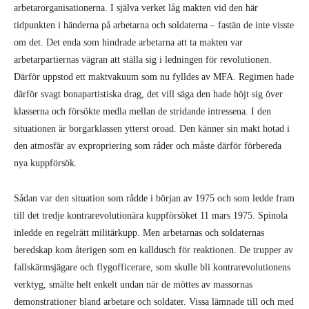
arbetarorganisationerna. I själva verket låg makten vid den här
tidpunkten i händerna på arbetarna och soldaterna – fastän de inte visste
om det. Det enda som hindrade arbetarna att ta makten var
arbetarpartiernas vägran att ställa sig i ledningen för revolutionen.
Därför uppstod ett maktvakuum som nu fylldes av MFA. Regimen hade
därför svagt bonapartistiska drag, det vill säga den hade höjt sig över
klasserna och försökte medla mellan de stridande intressena. I den
situationen är borgarklassen ytterst oroad. Den känner sin makt hotad i
den atmosfär av expropriering som råder och måste därför förbereda
nya kuppförsök.
Sådan var den situation som rådde i början av 1975 och som ledde fram
till det tredje kontrarevolutionära kuppförsöket 11 mars 1975. Spinola
inledde en regelrätt militärkupp. Men arbetarnas och soldaternas
beredskap kom återigen som en kalldusch för reaktionen. De trupper av
fallskärmsjägare och flygofficerare, som skulle bli kontrarevolutionens
verktyg, smälte helt enkelt undan när de möttes av massornas
demonstrationer bland arbetare och soldater. Vissa lämnade till och med