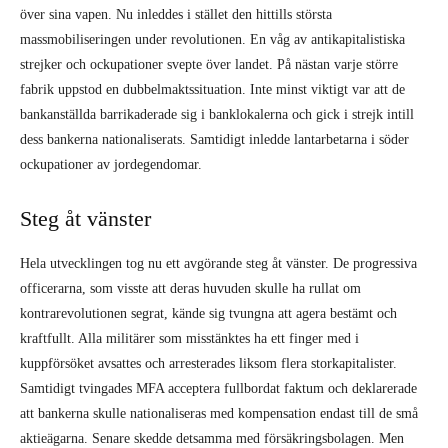
över sina vapen. Nu inleddes i stället den hittills största
massmobiliseringen under revolutionen. En våg av antikapitalistiska
strejker och ockupationer svepte över landet. På nästan varje större
fabrik uppstod en dubbelmaktssituation. Inte minst viktigt var att de
bankanställda barrikaderade sig i banklokalerna och gick i strejk intill
dess bankerna nationaliserats. Samtidigt inledde lantarbetarna i söder
ockupationer av jordegendomar.
Steg åt vänster
Hela utvecklingen tog nu ett avgörande steg åt vänster. De progressiva
officerarna, som visste att deras huvuden skulle ha rullat om
kontrarevolutionen segrat, kände sig tvungna att agera bestämt och
kraftfullt. Alla militärer som misstänktes ha ett finger med i
kuppförsöket avsattes och arresterades liksom flera storkapitalister.
Samtidigt tvingades MFA acceptera fullbordat faktum och deklarerade
att bankerna skulle nationaliseras med kompensation endast till de små
aktieägarna. Senare skedde detsamma med försäkringsbolagen. Men