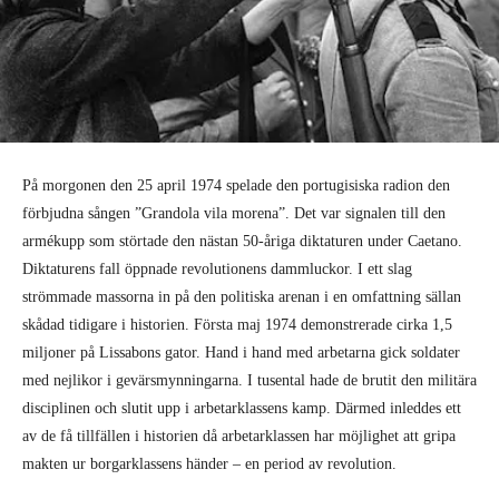
På morgonen den 25 april 1974 spelade den portugisiska radion den
förbjudna sången ”Grandola vila morena”. Det var signalen till den
armékupp som störtade den nästan 50-åriga diktaturen under Caetano.
Diktaturens fall öppnade revolutionens dammluckor. I ett slag
strömmade massorna in på den politiska arenan i en omfattning sällan
skådad tidigare i historien. Första maj 1974 demonstrerade cirka 1,5
miljoner på Lissabons gator. Hand i hand med arbetarna gick soldater
med nejlikor i gevärsmynningarna. I tusental hade de brutit den militära
disciplinen och slutit upp i arbetarklassens kamp. Därmed inleddes ett
av de få tillfällen i historien då arbetarklassen har möjlighet att gripa
makten ur borgarklassens händer – en period av revolution.