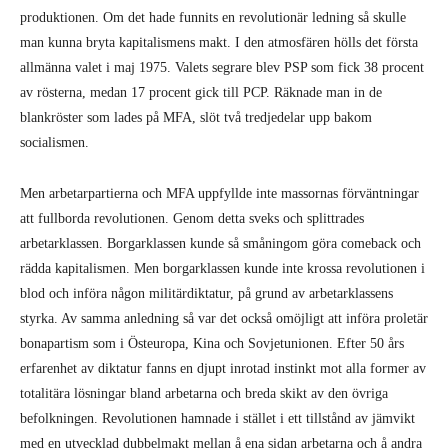
produktionen. Om det hade funnits en revolutionär ledning så skulle
man kunna bryta kapitalismens makt. I den atmosfären hölls det första
allmänna valet i maj 1975. Valets segrare blev PSP som fick 38 procent
av rösterna, medan 17 procent gick till PCP. Räknade man in de
blankröster som lades på MFA, slöt två tredjedelar upp bakom
socialismen.
Men arbetarpartierna och MFA uppfyllde inte massornas förväntningar
att fullborda revolutionen. Genom detta sveks och splittrades
arbetarklassen. Borgarklassen kunde så småningom göra comeback och
rädda kapitalismen. Men borgarklassen kunde inte krossa revolutionen i
blod och införa någon militärdiktatur, på grund av arbetarklassens
styrka. Av samma anledning så var det också omöjligt att införa proletär
bonapartism som i Östeuropa, Kina och Sovjetunionen. Efter 50 års
erfarenhet av diktatur fanns en djupt inrotad instinkt mot alla former av
totalitära lösningar bland arbetarna och breda skikt av den övriga
befolkningen. Revolutionen hamnade i stället i ett tillstånd av jämvikt
med en utvecklad dubbelmakt mellan å ena sidan arbetarna och å andra