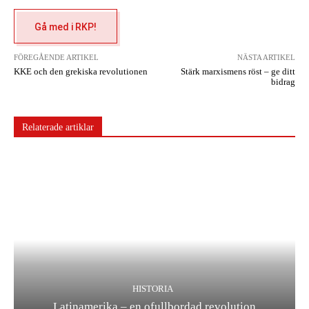
Gå med i RKP!
FÖREGÅENDE ARTIKEL
NÄSTA ARTIKEL
KKE och den grekiska revolutionen
Stärk marxismens röst – ge ditt
bidrag
Relaterade artiklar
HISTORIA
Latinamerika – en ofullbordad revolution