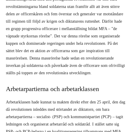
revoltstämningarna bland soldaterna utan framför allt att även större
delen av officerskåren och fem överstar och generaler var motståndare
till regimen till följd av krigen och diktaturens ruttenhet. Därför hade
en grupp progressiva officerare i mellanställning bildat MFA – ”de
väpnade styrkornas rörelse”. Det var denna rörelse som organiserade
kuppen och dominerade regeringen under hela revolutionen. På det
sättet blev det en aktion av officerarna som gav inspiration till
massrörelsen. Denna massrörelse hade sedan en revolutionerande
inverkan på soldaterna och påverkade även de officerare som ofrivilligt
ställts på toppen av den revolutionära utvecklingen.
Arbetarpartierna och arbetarklassen
Arbetarklassen hade kunnat ta makten direkt efter den 25 april, den dag
då revolutionen inleddes med störtandet av diktatorn, om bara
arbetarpartierna – socialist- (PSP) och kommunistpartiet (PCP) – tagit
ledningen och organiserat arbetarråd och soldatråd. I stället satte sig
PSP- och PCP-ledarna i en koalitionsregering tillsammans med MFA