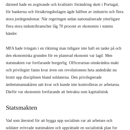
därmed hade en avgörande och kvalitativ förändring skett i Portugal,
för bankerna och försäkringsbolagen ägde hälften av industrin och flera
stora jordegendomar. När regeringen sedan nationaliserade ytterligare
flera stora industribranscher låg 70 procent av ekonomin i statens
händer.
MFA hade tvingats i en riktning man tidigare inte haft en tanke på och
den ekonomiska grunden för en planerad ekonomi var lagd. Men
statsmakten var fortfarande borgerlig. Officerarnas oinskränkta makt
och privilegier fanns kvar även om revolutionens heta andedräkt nu
brutit upp disciplinen bland soldaterna. Den privilegierade
ämbetsmannakåren satt kvar och kunde inte kontrolleras av arbetarna.
Därför var ekonomin fortfarande att betrakta som kapitalistisk.
Statsmakten
Vad som återstod för att bygga upp socialism var att arbetare och
soldater erövrade statsmakten och upprättade en socialistisk plan for