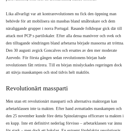
Lika allvarligt var att kontrarevolutionen nu fick den öppning man
behövde för att mobilisera sin massbas bland småbrukare och dem
näraliggande grupper i norra Portugal. Rasande folkhopar gick där till
attack mot PCP:s partilokaler. Efter alla dessa manövrer och svek och
den tilltagande söndringen bland arbetarna började massorna att tröttna.
Den 30 augusti avgick Goncalves och ersattes av den mer moderate
Azevedo. För första gången sedan revolutionens början hade
revolutionen fått retirera. Till en början misslyckades regeringen dock
att stävja masskampen och stod tidvis helt maktlös.
Revolutionärt massparti
Men utan ett revolutionärt massparti och alternativa maktorgan kan
arbetarklassen inte ta makten. Efter hand avmattades masskampen och
den 25 november kunde före detta Spinolatrogna officerare ta makten i
en kupp. Inte ett definitivt nederlag förvisso – arbetarklassen var ännu
för stark – men dock ett bakslag. En extremt fördelaktig revolutionär