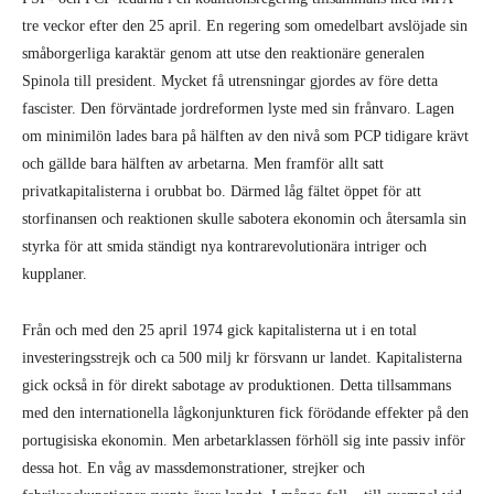
tre veckor efter den 25 april. En regering som omedelbart avslöjade sin
småborgerliga karaktär genom att utse den reaktionäre generalen
Spinola till president. Mycket få utrensningar gjordes av före detta
fascister. Den förväntade jordreformen lyste med sin frånvaro. Lagen
om minimilön lades bara på hälften av den nivå som PCP tidigare krävt
och gällde bara hälften av arbetarna. Men framför allt satt
privatkapitalisterna i orubbat bo. Därmed låg fältet öppet för att
storfinansen och reaktionen skulle sabotera ekonomin och återsamla sin
styrka för att smida ständigt nya kontrarevolutionära intriger och
kupplaner.
Från och med den 25 april 1974 gick kapitalisterna ut i en total
investeringsstrejk och ca 500 milj kr försvann ur landet. Kapitalisterna
gick också in för direkt sabotage av produktionen. Detta tillsammans
med den internationella lågkonjunkturen fick förödande effekter på den
portugisiska ekonomin. Men arbetarklassen förhöll sig inte passiv inför
dessa hot. En våg av massdemonstrationer, strejker och