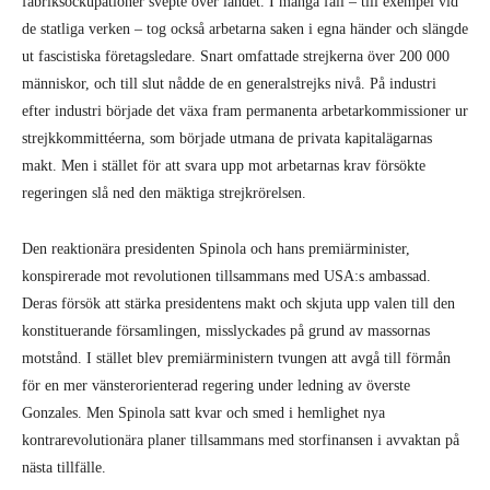
fabriksockupationer svepte över landet. I många fall – till exempel vid
de statliga verken – tog också arbetarna saken i egna händer och slängde
ut fascistiska företagsledare. Snart omfattade strejkerna över 200 000
människor, och till slut nådde de en generalstrejks nivå. På industri
efter industri började det växa fram permanenta arbetarkommissioner ur
strejkkommittéerna, som började utmana de privata kapitalägarnas
makt. Men i stället för att svara upp mot arbetarnas krav försökte
regeringen slå ned den mäktiga strejkrörelsen.
Den reaktionära presidenten Spinola och hans premiärminister,
konspirerade mot revolutionen tillsammans med USA:s ambassad.
Deras försök att stärka presidentens makt och skjuta upp valen till den
konstituerande församlingen, misslyckades på grund av massornas
motstånd. I stället blev premiärministern tvungen att avgå till förmån
för en mer vänsterorienterad regering under ledning av överste
Gonzales. Men Spinola satt kvar och smed i hemlighet nya
kontrarevolutionära planer tillsammans med storfinansen i avvaktan på
nästa tillfälle.