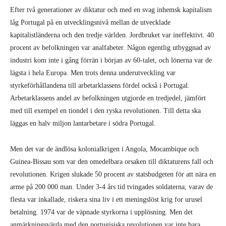
Efter två generationer av diktatur och med en svag inhemsk kapitalism
låg Portugal på en utvecklingsnivå mellan de utvecklade
kapitalistländerna och den tredje världen. Jordbruket var ineffektivt. 40
procent av befolkningen var analfabeter. Någon egentlig utbyggnad av
industri kom inte i gång förrän i början av 60-talet, och lönerna var de
lägsta i hela Europa. Men trots denna underutveckling var
styrkeförhållandena till arbetarklassens fördel också i Portugal.
Arbetarklassens andel av befolkningen utgjorde en tredjedel, jämfört
med till exempel en tiondel i den ryska revolutionen. Till detta ska
läggas en halv miljon lantarbetare i södra Portugal.
Men det var de ändlösa kolonialkrigen i Angola, Mocambique och
Guinea-Bissau som var den omedelbara orsaken till diktaturens fall och
revolutionen. Krigen slukade 50 procent av statsbudgeten för att nära en
arme på 200 000 man. Under 3-4 års tid tvingades soldaterna, varav de
flesta var inkallade, riskera sina liv i ett meningslöst krig for urusel
betalning. 1974 var de väpnade styrkorna i upplösning. Men det
anmärkningsvärda med den portugisiska revolutionen var inte bara