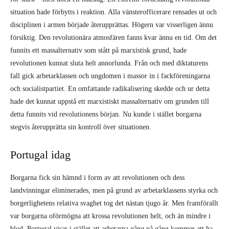
situation hade förbytts i reaktion. Alla vänsterofficerare rensades ut och
disciplinen i armen började återupprättas. Högern var visserligen ännu
försiktig. Den revolutionära atmosfären fanns kvar ännu en tid. Om det
funnits ett massalternativ som stått på marxistisk grund, hade
revolutionen kunnat sluta helt annorlunda. Från och med diktaturens
fall gick arbetarklassen och ungdomen i massor in i fackföreningarna
och socialistpartiet. En omfattande radikalisering skedde och ur detta
hade det kunnat uppstå ett marxistiskt massalternativ om grunden till
detta funnits vid revolutionens början. Nu kunde i stället borgarna
stegvis återupprätta sin kontroll över situationen.
Portugal idag
Borgarna fick sin hämnd i form av att revolutionen och dess
landvinningar eliminerades, men på grund av arbetarklassens styrka och
borgerlighetens relativa svaghet tog det nästan tjugo år. Men framförallt
var borgarna oförmögna att krossa revolutionen helt, och än mindre i
blod. Portugal visar i stället att arbetarna gång på gång kommer att ha