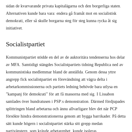
sidan de kvarvarande privata kapitalägarna och den borgerliga staten.
Alternativen kunde bara vara: endera gå framåt mot en socialistisk
demokrati, eller så skulle borgarna steg för steg kunna rycka åt sig
initiativet.
Socialistpartiet
Kommunistpartiet stödde en del av de auktoritära tendenserna hos delar
av MFA. Samtidigt stängdes Socialistpartiets tidning Republica ned av
kommunistiska medlemmar bland de anställda. Genom dessa yttre
angrepp fick socialistpartiet en förevändning att vägra delta i
arbetarkommissionerna och partiets ledning behövde bara utlysa en
”kampanj för demokrati” för att få massorna med sig. I Lissabon
samlades över hundratusen i PSP:s demonstration. Därmed fördjupades
splittringen bland arbetarna och ännu allvarligare blev det när PCP
försökte hindra demonstrationerna genom att bygga barrikader. På detta
sätt kunde högern i socialistpartiet stärka sitt grepp medan
partivänstern, som krävde arbetarenhet, kunde isoleras.