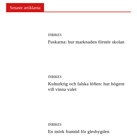
Senaste artiklarna
INRIKES
Fuskarna: hur marknaden förstör skolan
INRIKES
Kulturkrig och falska löften: hur högern
vill vinna valet
INRIKES
En mörk framtid för glesbygden