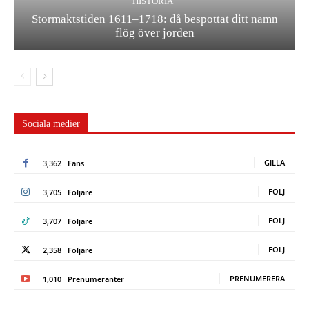
HISTORIA
Stormaktstiden 1611–1718: då bespottat ditt namn
flög över jorden
Sociala medier
GILLA
3,362
Fans
FÖLJ
3,705
Följare
FÖLJ
3,707
Följare
FÖLJ
2,358
Följare
PRENUMERERA
1,010
Prenumeranter