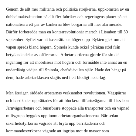
Genom de allt mer militanta och politiska strejkerna, uppkomsten av en
dubbelmaktssituation på allt fler fabriker och regeringens planer på att
nationalisera ett par av bankerna blev borgarna allt mer alarmerade.
Därför förberedde man en kontrarevolutionär marsch i Lissabon till 30
september. Syftet var att iscensätta en högerkupp. Rykten gick om att
vapen spreds bland högern. Spinola kunde också påräkna stöd från
betydande delar av officerarna. Arbetarpartierna gjorde för sin del
ingenting för att mobilisera mot högern och förmådde inte annat än en
underdånig vädjan till Spinola, chefsdjävulen själv. Hade det hängt på
dem, hade arbetarklassen slagits ned i ett blodigt nederlag.
Men återigen räddade arbetarnas verksamhet revolutionen. Vägspärrar
och barrikader upprättades för att blockera tillfartsvägarna till Lissabon.
Järnvägsarbetare och bussförare stoppade alla transporter och en väpnad
milisgrupp byggdes upp inom arbetarorganisationerna. När sedan
säkerhetsstyrkorna vägrade att bryta upp barrikaderna och
kommandostyrkorna vägrade att ingripa mot de massor som