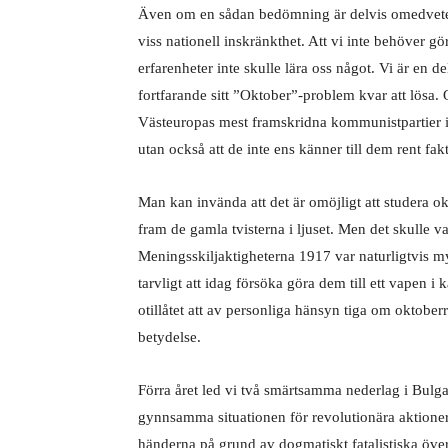
Även om en sådan bedömning är delvis omedveten,
viss nationell inskränkthet. Att vi inte behöver g
erfarenheter inte skulle lära oss något. Vi är en d
fortfarande sitt ”Oktober”-problem kvar att lösa. O
Västeuropas mest framskridna kommunistpartier int
utan också att de inte ens känner till dem rent fak
Man kan invända att det är omöjligt att studera o
fram de gamla tvisterna i ljuset. Men det skulle vara
Meningsskiljaktigheterna 1917 var naturligtvis m
tarvligt att idag försöka göra dem till ett vapen
otillåtet att av personliga hänsyn tiga om oktober
betydelse.
Förra året led vi två smärtsamma nederlag i Bulga
gynnsamma situationen för revolutionära aktioner
händerna på grund av dogmatiskt fatalistiska över