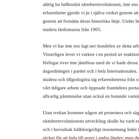
aldrig ha fullbordat oktoberrevolutionen, inte en
erfarenheter gjorde vi ju i själva verket genom at
genom att fortsätta deras historiska linje. Under
studera lärdomarna från 1905.
Men vi har inte ens lagt ner tiondelen av detta ar
Visserligen lever vi varken i en period av reakti
förfogar över inte jämföras med de vi hade dessa 
dagordningen i partiet och i hela Internationalen
studera och tillgodogöra sig erfarenheterna från o
vårt tidigare arbete och öppnade framtidens portar
allvarlig påminnelse utan också en hotande varni
Utan tvekan kommer någon att protestera och säg
oktoberrevolutionens utveckling skulle ha varit en
och i huvudsak kälkborgerligt resonemang leder in
räcker för att leda till seger i andra länder: men d