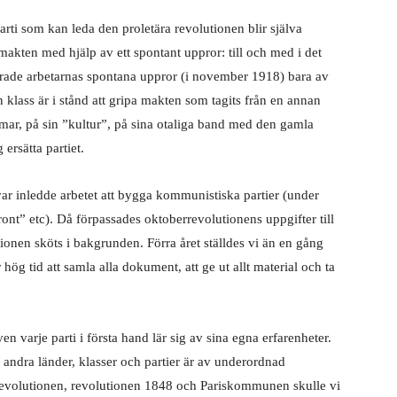
arti som kan leda den proletära revolutionen blir själva
 makten med hjälp av ett spontant uppror: till och med i det
larade arbetarnas spontana uppror (i november 1918) bara av
 klass är i stånd att gripa makten som tagits från en annan
omar, på sin ”kultur”, på sina otaliga band med den gamla
ersätta partiet.
ar inledde arbetet att bygga kommunistiska partier (under
ont” etc). Då förpassades oktoberrevolutionens uppgifter till
ionen sköts i bakgrunden. Förra året ställdes vi än en gång
 hög tid att samla alla dokument, att ge ut allt material och ta
ven varje parti i första hand lär sig av sina egna erfarenheter.
 andra länder, klasser och partier är av underordnad
a revolutionen, revolutionen 1848 och Pariskommunen skulle vi