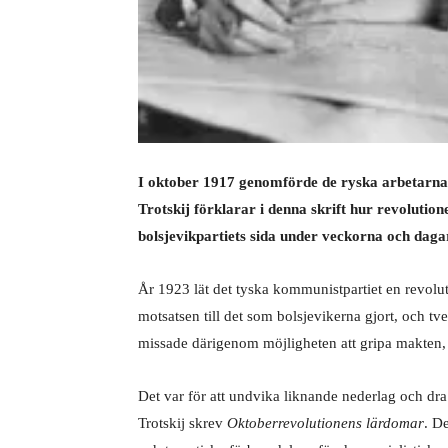
I oktober 1917 genomförde de ryska arbetarna d
Trotskij förklarar i denna skrift hur revolutio
bolsjevikpartiets sida under veckorna och daga
År 1923 lät det tyska kommunistpartiet en revolu
motsatsen till det som bolsjevikerna gjort, och t
missade därigenom möjligheten att gripa makten, 
Det var för att undvika liknande nederlag och dr
Trotskij skrev
Oktoberrevolutionens lärdomar
. D