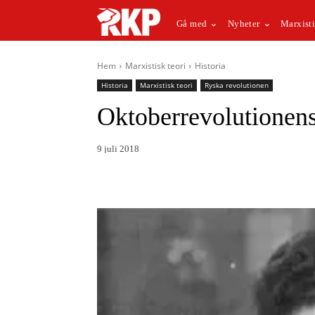
Gå med
Nyheter
Marxisti
Hem
Marxistisk teori
Historia
Historia
Marxistisk teori
Ryska revolutionen
Oktoberrevolutionen
9 juli 2018