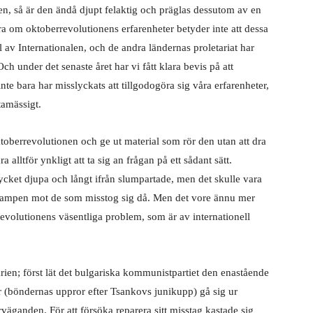
 så är den ändå djupt felaktig och präglas dessutom av en
öra om oktoberrevolutionens erfarenheter betyder inte att dessa
el av Internationalen, och de andra ländernas proletariat har
ch under det senaste året har vi fått klara bevis på att
e bara har misslyckats att tillgodogöra sig våra erfarenheter,
tamässigt.
ktoberrevolutionen och ge ut material som rör den utan att dra
 alltför ynkligt att ta sig an frågan på ett sådant sätt.
ycket djupa och långt ifrån slumpartade, men det skulle vara
 i kampen mot de som misstog sig då. Men det vore ännu mer
revolutionens väsentliga problem, som är av internationell
rien; först lät det bulgariska kommunistpartiet den enastående
 (böndernas uppror efter Tsankovs junikupp) gå sig ur
väganden. För att försöka reparera sitt misstag kastade sig