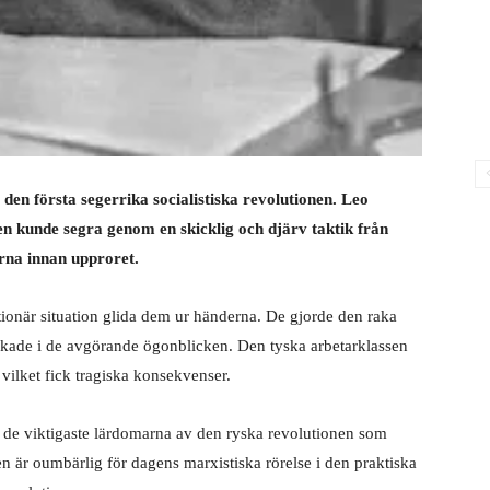
en första segerrika socialistiska revolutionen. Leo
nen kunde segra genom en skicklig och djärv taktik från
rna innan upproret.
tionär situation glida dem ur händerna. De gjorde den raka
vekade i de avgörande ögonblicken. Den tyska arbetarklassen
vilket fick tragiska konsekvenser.
a de viktigaste lärdomarna av den ryska revolutionen som
en är oumbärlig för dagens marxistiska rörelse i den praktiska