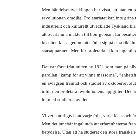
Men händelseutvecklingen har visat, att utan ett p
revolutionen omöjlig. Proletariatet kan inte gripa
industriellt och kulturellt utvecklade Tyskland k
att överlämna makten till bourgeoisin. En besutten
besutten klass genom att stödja sig på sina riked
statsapparaten. Men för proletariatet kan ingenting 
Det var först från mitten av 1921 som man på allv
parollen ”kamp för att vinna massorna”, ”enhetsfr
en avlägsen framtid och studiet av oktoberrevolut
inför den proletära revolutionens uppgifter. Det är
itu med studierna av det.
Vi vet naturligtvis att varje folk, varje klass och ä
Men det innebär ingalunda att erfarenheterna från
betydelse. Utan att ha studerat den stora fransk