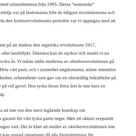
s med erfarenheterna från 1905. Dessa ”nationella”
t stödja oss på lärdomarna från de tidigare revolutionerna och
 hela den kontrarevolutionära perioden var vi upptagna med att
bete på att studera den segerrika revolutionen 1917.
on eller landsflykt. Däremot kan de styrkor och medel vi nu
svåra år. Vi måste ställa studierna av oktoberrevolutionen på
. Hela vårt parti, och i synnerhet ungdomarna, måste minutiöst
ktober, erfarenheter som gav oss en obestridlig bekräftelse på
 på vid gavel. Den tyska läxan förra året är inte bara en
ng.
a att inte ens den mest ingående kunskap om
 garanti för vårt tyska partis seger. Men ett sådant svepande
gen vart. Det är klart att studiet av oktoberrevolutionen inte
et kan uppstå situationer då alla förutsättningar för