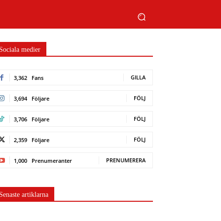
Sociala medier
GILLA
3,362
Fans
FÖLJ
3,694
Följare
FÖLJ
3,706
Följare
FÖLJ
2,359
Följare
PRENUMERERA
1,000
Prenumeranter
Senaste artiklarna