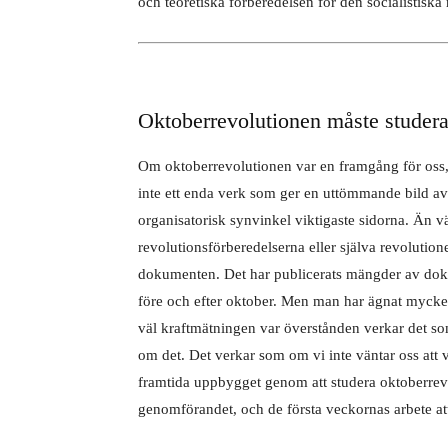
och teoretiska förberedelsen för den socialistiska
Oktoberrevolutionen måste studer
Om oktoberrevolutionen var en framgång för oss, så 
inte ett enda verk som ger en uttömmande bild av
organisatorisk synvinkel viktigaste sidorna. Än vä
revolutionsförberedelserna eller själva revolutione
dokumenten. Det har publicerats mängder av doku
före och efter oktober. Men man har ägnat mycke
väl kraftmätningen var överstånden verkar det som
om det. Det verkar som om vi inte väntar oss att 
framtida uppbygget genom att studera oktoberrevol
genomförandet, och de första veckornas arbete att