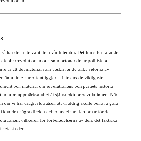
 revolutionen.
as
har den inte varit det i vår litteratur. Det finns fortfarande
 oktoberrevolutionen och som betonar de ur politisk och
rre är att det material som beskriver de olika sidorna av
n ännu inte har offentliggjorts, inte ens de viktigaste
ment och material om revolutionens och partiets historia
t mindre uppmärksamhet åt själva oktoberrevolutionen. När
 om vi har dragit slutsatsen att vi aldrig skulle behöva göra
vi kan dra några direkta och omedelbara lärdomar för det
utionen, villkoren för förberedelserna av den, det faktiska
 befästa den.