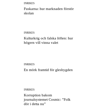
INRIKES
Fuskarna: hur marknaden förstör
skolan
INRIKES
Kulturkrig och falska löften: hur
högern vill vinna valet
INRIKES
En mörk framtid för glesbygden
INRIKES
Korruption bakom
journalsystemet Cosmic: ”Folk
dör i detta nu”