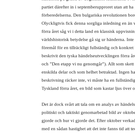
partiet därefter in i septemberupproret utan att h
förberedelserna. Den bulgariska revolutionen borde
Olyckligtvis fick denna sorgliga inledning en än 
förra året såg vi i detta land en klassisk uppvisni
världshistorisk betydelse gå sig ur händerna. Inte
föremål för en tillräckligt fullständig och konkre
beskrivit den tyska händelseutvecklingen förra år
och ”Den etapp vi nu genomgår”). Allt som skett s
enskilda delar och som helhet betraktad. Ingen h
beskrivning räcker inte, vi måste ha en fullständi
Tyskland förra året, en bild som kastar ljus över 
Det är dock svårt att tala om en analys av händel
politiskt och taktiskt genomarbetad bild av oktober
gjorde och hur vi gjorde det. Efter oktober verk
med en sådan hastighet att det inte fanns tid att t