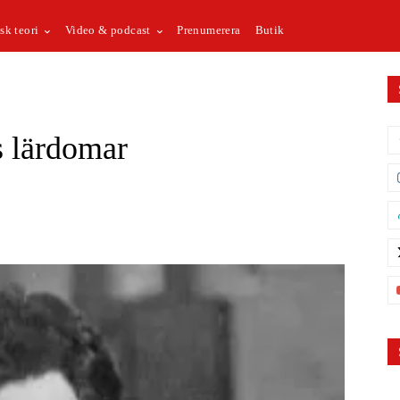
sk teori
Video & podcast
Prenumerera
Butik
s lärdomar