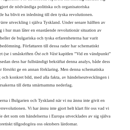
a gjort de nödvändiga politiska och organisatoriska
 ha blivit en inledning till den tyska revolutionen.
värre utveckling i själva Tyskland. Under senare hälften av
ng i hur man låter en enastående revolutionär situation av
 heller de bulgariska och tyska erfarenheterna har varit
t bedömning. Författaren till dessa rader har schematiskt
et (se i småskriften
Öst och Väst
kapitlen ”Vid en vändpunkt”
edan dess har fullständigt bekräftat denna analys, både dess
ar försökt ge en annan förklaring. Men denna schematiska
g och konkret bild, med alla fakta, av händelseutvecklingen i
orsakerna till detta smärtsamma nederlag.
serna i Bulgarien och Tyskland när vi nu ännu inte givit en
revolutionen. Vi har ännu inte gjort helt klart för oss vad vi
ade det som om händelserna i Europa utvecklades av sig själva
eoretiskt tillgodogöra oss oktobers lärdomar.