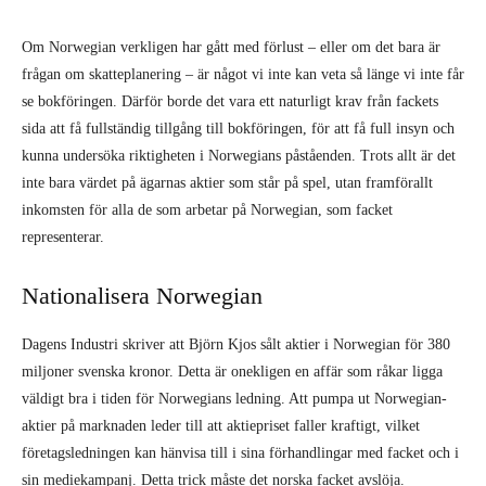
Om Norwegian verkligen har gått med förlust – eller om det bara är
frågan om skatteplanering – är något vi inte kan veta så länge vi inte får
se bokföringen. Därför borde det vara ett naturligt krav från fackets
sida att få fullständig tillgång till bokföringen, för att få full insyn och
kunna undersöka riktigheten i Norwegians påståenden. Trots allt är det
inte bara värdet på ägarnas aktier som står på spel, utan framförallt
inkomsten för alla de som arbetar på Norwegian, som facket
representerar.
Nationalisera Norwegian
Dagens Industri skriver att Björn Kjos sålt aktier i Norwegian för 380
miljoner svenska kronor. Detta är onekligen en affär som råkar ligga
väldigt bra i tiden för Norwegians ledning. Att pumpa ut Norwegian-
aktier på marknaden leder till att aktiepriset faller kraftigt, vilket
företagsledningen kan hänvisa till i sina förhandlingar med facket och i
sin mediekampanj. Detta trick måste det norska facket avslöja.