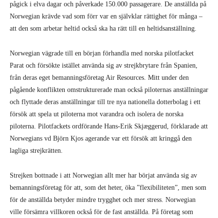
pågick i elva dagar och påverkade 150.000 passagerare. De anställda på
Norwegian krävde vad som förr var en självklar rättighet för många –
att den som arbetar heltid också ska ha rätt till en heltidsanställning.
Norwegian vägrade till en början förhandla med norska pilotfacket
Parat och försökte istället använda sig av strejkbrytare från Spanien,
från deras eget bemanningsföretag Air Resources. Mitt under den
pågående konflikten omstrukturerade man också piloternas anställningar
och flyttade deras anställningar till tre nya nationella dotterbolag i ett
försök att spela ut piloterna mot varandra och isolera de norska
piloterna. Pilotfackets ordförande Hans-Erik Skjæggerud, förklarade att
Norwegians vd Björn Kjos agerande var ett försök att kringgå den
lagliga strejkrätten.
Strejken bottnade i att Norwegian allt mer har börjat använda sig av
bemanningsföretag för att, som det heter, öka ”flexibiliteten”, men som
för de anställda betyder mindre trygghet och mer stress. Norwegian
ville försämra villkoren också för de fast anställda. På företag som