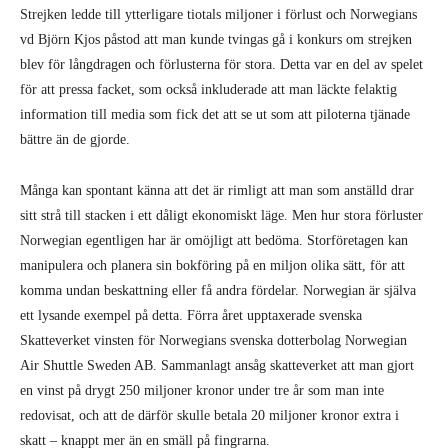
Strejken ledde till ytterligare tiotals miljoner i förlust och Norwegians
vd Björn Kjos påstod att man kunde tvingas gå i konkurs om strejken
blev för långdragen och förlusterna för stora. Detta var en del av spelet
för att pressa facket, som också inkluderade att man läckte felaktig
information till media som fick det att se ut som att piloterna tjänade
bättre än de gjorde.
Många kan spontant känna att det är rimligt att man som anställd drar
sitt strå till stacken i ett dåligt ekonomiskt läge. Men hur stora förluster
Norwegian egentligen har är omöjligt att bedöma. Storföretagen kan
manipulera och planera sin bokföring på en miljon olika sätt, för att
komma undan beskattning eller få andra fördelar. Norwegian är själva
ett lysande exempel på detta. Förra året upptaxerade svenska
Skatteverket vinsten för Norwegians svenska dotterbolag Norwegian
Air Shuttle Sweden AB. Sammanlagt ansåg skatteverket att man gjort
en vinst på drygt 250 miljoner kronor under tre år som man inte
redovisat, och att de därför skulle betala 20 miljoner kronor extra i
skatt – knappt mer än en smäll på fingrarna.