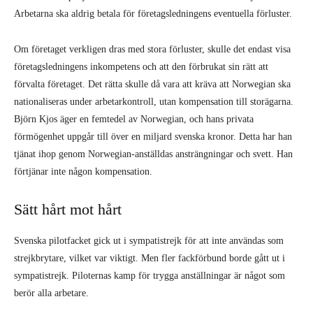
Arbetarna ska aldrig betala för företagsledningens eventuella förluster.
Om företaget verkligen dras med stora förluster, skulle det endast visa
företagsledningens inkompetens och att den förbrukat sin rätt att
förvalta företaget. Det rätta skulle då vara att kräva att Norwegian ska
nationaliseras under arbetarkontroll, utan kompensation till storägarna.
Björn Kjos äger en femtedel av Norwegian, och hans privata
förmögenhet uppgår till över en miljard svenska kronor. Detta har han
tjänat ihop genom Norwegian-anställdas ansträngningar och svett. Han
förtjänar inte någon kompensation.
Sätt hårt mot hårt
Svenska pilotfacket gick ut i sympatistrejk för att inte användas som
strejkbrytare, vilket var viktigt. Men fler fackförbund borde gått ut i
sympatistrejk. Piloternas kamp för trygga anställningar är något som
berör alla arbetare.