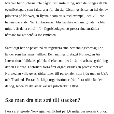
Ryanair har piloterna inte någon fast anställning, utan de tvingas att bli
egenföretagare som fakturerar för sin tid. Gissningsvis ser en hel del av
piloterna på Norwegian Ryanair som ett skräckexempel, och vill inte
hamna där själv. När konkurrensen blir hårdare och marginalerna blir
mindre är detta ett sätt för lågprisbolagen att pressa sina anställda
hårdare för att behålla lönsamheten.
Samtidigt har de passat på att registrera sina bemanningsföretag i de
länder som har sämst villkor. Bemanningsföretaget Norwegian Air
International bildades på Irland eftersom det är sämre arbetslagstiftning
där än i Norge. I februari förra året organiserades en protest mot att
Norwegian ville ge asiatiska löner till personalen som flög mellan USA
och Thailand. En rad fackliga organisationer från flera olika länder
deltog, ledda av det amerikanska pilotfacket ARPA.
Ska man dra sitt strå till stacken?
Förra året gjorde Norwegian en förlust på 1,6 miljarder norska kronor.