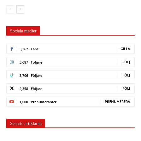
Sociala medier
GILLA
3,362
Fans
FÖLJ
3,687
Följare
FÖLJ
3,706
Följare
FÖLJ
2,358
Följare
PRENUMERERA
1,000
Prenumeranter
Senaste artiklarna