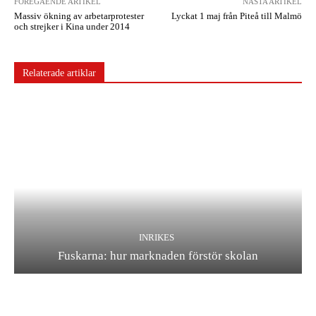
FÖREGÅENDE ARTIKEL
NÄSTA ARTIKEL
Massiv ökning av arbetarprotester
Lyckat 1 maj från Piteå till Malmö
och strejker i Kina under 2014
Relaterade artiklar
INRIKES
Fuskarna: hur marknaden förstör skolan