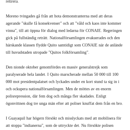
retirera.
Moreno tvingades gå från att hota demonstranterna med att deras
agerande ”skulle få konsekvenser” och att ”våld och kaos inte kommer
vinna”, till att öppna för dialog med ledarna för CONAIE. Reger­ingen
gick på fullständig reträtt. Natio­nalförsamlingen evakuerades och den
härskande klassen flydde Quito samtidigt som CONAIE när de anlände
till huvud­staden utropade ”Quitos folkförsamling”.
Den nionde oktober genomfördes en massiv generalstrejk som
paralyserade hela landet. I Quito marscherade mellan 50 000 till 100
000 mot presidentpalatset och lyckades under en kort stund ta sig in i
och ockupera nationalförsamlingen. Men de möttes av en enorm
polisrepres­sion, där fem dog och många fler skadades. Enligt
ögonvittnen dog tre unga män efter att poliser knuffat dem från en bro.
I Guayaquil har högern försökt och miss­lyckats med att mobilisera för
att stoppa ”indianerna”, som de uttryckte det. Nu försökte polisen