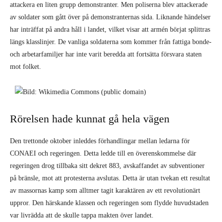
attackera en liten grupp demonstranter. Men poliserna blev attack­erade
av soldater som gått över på demon­stranternas sida. Liknande händelser
har inträffat på andra håll i landet, vilket visar att armén börjat splittras
längs klasslinjer. De vanliga soldaterna som kommer från fattiga bonde-
och arbetarfamiljer har inte varit beredda att fortsätta försvara staten
mot folket.
Rörelsen hade kunnat gå hela vägen
Den trettonde oktober inleddes förhand­lingar mellan ledarna för
CONAEI och regeringen. Detta ledde till en överens­kommelse där
regeringen drog tillbaka sitt dekret 883, avskaffandet av subventioner
på bränsle, mot att protesterna avslutas. Detta är utan tvekan ett resultat
av mas­sornas kamp som alltmer tagit karaktären av ett revolutionärt
uppror. Den härskande klassen och regeringen som flydde huvud­staden
var livrädda att de skulle tappa makten över landet.