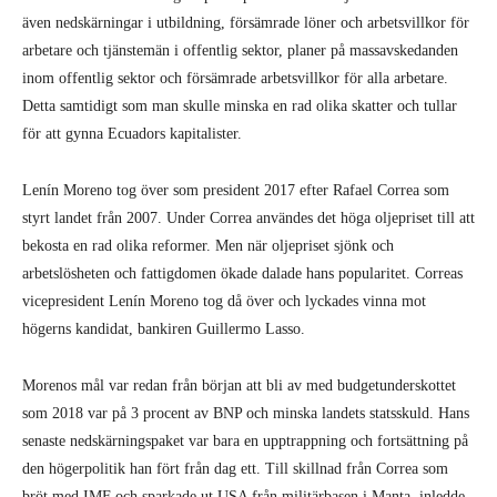
även nedskärningar i utbildning, försäm­rade löner och arbetsvillkor för
arbetare och tjänstemän i offentlig sektor, planer på massavskedanden
inom offentlig sek­tor och försämrade arbetsvillkor för alla arbetare.
Detta samtidigt som man skulle minska en rad olika skatter och tullar
för att gynna Ecuadors kapitalister.
Lenín Moreno tog över som president 2017 efter Rafael Correa som
styrt lan­det från 2007. Under Correa användes det höga oljepriset till att
bekosta en rad olika reformer. Men när oljepriset sjönk och
arbetslösheten och fattigdomen ökade dalade hans popularitet. Correas
vicepresi­dent Lenín Moreno tog då över och lycka­des vinna mot
högerns kandidat, bankiren Guillermo Lasso.
Morenos mål var redan från början att bli av med budgetunderskottet
som 2018 var på 3 procent av BNP och minska lan­dets statsskuld. Hans
senaste nedskär­ningspaket var bara en upptrappning och fortsättning på
den högerpolitik han fört från dag ett. Till skillnad från Correa som
bröt med IMF och sparkade ut USA från militärbasen i Manta, inledde