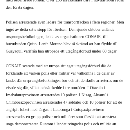
med bepans­rade fordon. Över 200 arresterades bara i huvudstaden redan
den första dagen.
Polisen arresterade även ledare för transportfacken i flera regioner. Men
inget av detta satte stopp för rörelsen. Den sjunde oktober anlände
ursprungsbefolk­ningen, ledda av organisationen CONAIE, till
huvudstaden Quito. Lenín Moreno blev så skrämd att han flydde till
Guayaquil varifrån han utropade ett utegångsförbud under 60 dagar.
CONAIE svarade med att utropa sitt eget utegångsförbud där de
förklarade att varken polis eller militär var välkomna i de delar av
landet där ursprungsbefolk­ningen bor och att de skulle arresteras om de
visade sig där, vilket också skedde i tre områden. I Otavalo i
Imababuraprovinsen arresterades 10 poliser. I Nizag, Aluausí i
Chimborazoprovinsen arresterades 47 sol­dater och 10 poliser för att de
angripit fol­ket med tårgas. I Latacunga i Cotopaxipro­vinsen
arresterades en grupp poliser och militärer som försökt att arrestera
unga demonstranter. Runtom i landet tvingades polis och militär att