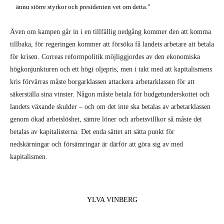
ännu större styrkor och presidenten vet om detta.”
Även om kampen går in i en tillfällig ned­gång kommer den att komma
tillbaka, för regeringen kommer att försöka få landets arbetare att betala
för krisen. Correas reformpolitik möjliggjordes av den ekono­miska
högkonjunkturen och ett högt olje­pris, men i takt med att kapitalismens
kris förvärras måste borgarklassen attackera arbetarklassen för att
säkerställa sina vin­ster. Någon måste betala för budgetunder­skottet och
landets växande skulder – och om det inte ska betalas av arbetarklassen
genom ökad arbetslöshet, sämre löner och arbetsvillkor så måste det
betalas av kapi­talisterna. Det enda sättet att sätta punkt för
nedskärningar och försämringar är därför att göra sig av med
kapitalismen.
YLVA VINBERG