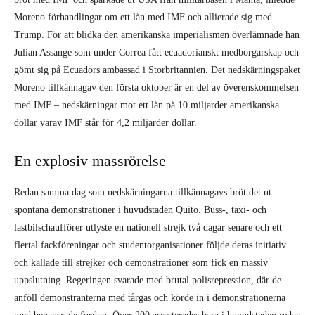
Moreno förhandlingar om ett lån med IMF och allierade sig med
Trump. För att blidka den amerikanska imperialismen överläm­nade han
Julian Assange som under Cor­rea fått ecuadorianskt medborgarskap och
gömt sig på Ecuadors ambassad i Storbri­tannien. Det nedskärningspaket
Moreno tillkännagav den första oktober är en del av överenskommelsen
med IMF – ned­skärningar mot ett lån på 10 miljarder amerikanska
dollar varav IMF står för 4,2 miljarder dollar.
En explosiv massrörelse
Redan samma dag som nedskärningarna tillkännagavs bröt det ut
spontana demon­strationer i huvudstaden Quito. Buss-, taxi- och
lastbilschaufförer utlyste en nationell strejk två dagar senare och ett
flertal fackföreningar och studentorgani­sationer följde deras initiativ
och kallade till strejker och demonstrationer som fick en massiv
uppslutning. Regeringen sva­rade med brutal polisrepression, där de
anföll demonstranterna med tårgas och körde in i demonstrationerna