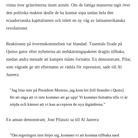
vinna över gräsrötterna inom armén. Om de fattiga massorna tagit över
den politiska makten skulle de ha kunnat sopa undan hela den
ecuadorianska kapi­talismen och inlett en ny våg av latiname­rikanska
revolutioner.
Reaktionen på överenskommelsen var blandad. Tusentals firade på
Quitos gator efter nyheterna att nedskärningspaketet dragits tillbaka,
medan andra menade att kampen måste fortsätta. En demonstrant, Pilar,
som vägrade ge sitt efternamn av rädsla för repression, sade till Al
Jazeera:
”Jag litar inte på President Moreno, jag kom hit [till firandet i Quito]
för att säga att vi inte kommer att ge upp! Vi kommer fortsätta tills vi är
nöjda och känner att vi kan acceptera de nya åtgärderna.”
En annan demonstrant, Jose Pilataxi sa till Al Jazeera:
”Om regeringen inte böjer sig, kom­mer vi att komma tillbaka med