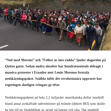
”Ned med Moreno” och ”Folket är inte rädda” ljuder slagorden på
Quitos gator. Sedan andra oktober har hundratusentals deltagit i
massiva protester i Ecuador mot Lenín Morenos brutala
nedskärningspaket. Ställda inför det revolutionära upproret har
regeringen slutligen tvingats ge efter.
Nedskärningspaketet på hela 2,2 miljarder amerikanska dollar innehöll
bland annat avskaffade subventioner på bränsle (dekret 883) som skulle
ha lett till en fördubbling av priset på bensin och olja. Det innehöll