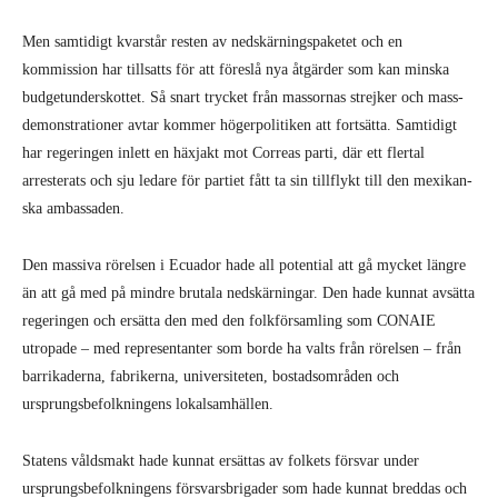
Men samtidigt kvarstår resten av ned­skärningspaketet och en
kommission har tillsatts för att föreslå nya åtgärder som kan minska
budgetunderskottet. Så snart trycket från massornas strejker och mass­
demonstrationer avtar kommer högerpo­litiken att fortsätta. Samtidigt
har reger­ingen inlett en häxjakt mot Correas parti, där ett flertal
arresterats och sju ledare för partiet fått ta sin tillflykt till den mexikan­
ska ambassaden.
Den massiva rörelsen i Ecuador hade all potential att gå mycket längre
än att gå med på mindre brutala nedskärningar. Den hade kunnat avsätta
regeringen och ersätta den med den folkförsamling som CONAIE
utropade – med representanter som borde ha valts från rörelsen – från
barrikaderna, fabrikerna, universiteten, bostadsområden och
ursprungsbefolk­ningens lokalsamhällen.
Statens våldsmakt hade kunnat ersättas av folkets försvar under
ursprungsbefolk­ningens försvarsbrigader som hade kunnat breddas och