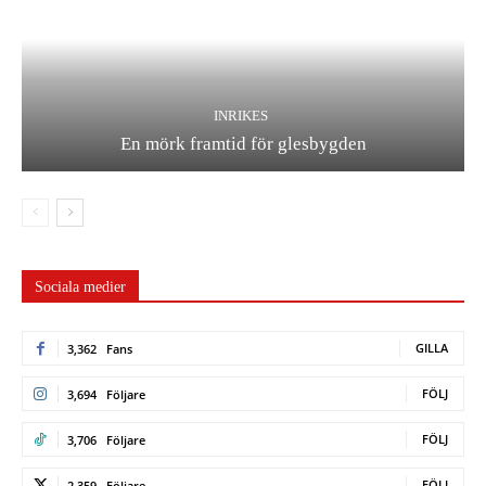
INRIKES
En mörk framtid för glesbygden
Sociala medier
GILLA
3,362
Fans
FÖLJ
3,694
Följare
FÖLJ
3,706
Följare
FÖLJ
2,359
Följare