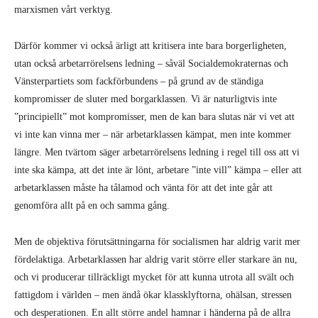
marxismen vårt verktyg.
Därför kommer vi också ärligt att kritisera inte bara borgerligheten,
utan också arbetarrörelsens ledning – såväl Socialdemokraternas och
Vänsterpartiets som fackförbundens – på grund av de ständiga
kompromisser de sluter med borgarklassen. Vi är naturligtvis inte
”principiellt” mot kompromisser, men de kan bara slutas när vi vet att
vi inte kan vinna mer – när arbetarklassen kämpat, men inte kommer
längre. Men tvärtom säger arbetarrörelsens ledning i regel till oss att vi
inte ska kämpa, att det inte är lönt, arbetare ”inte vill” kämpa – eller att
arbetarklassen måste ha tålamod och vänta för att det inte går att
genomföra allt på en och samma gång.
Men de objektiva förutsättningarna för socialismen har aldrig varit mer
fördelaktiga. Arbetarklassen har aldrig varit större eller starkare än nu,
och vi producerar tillräckligt mycket för att kunna utrota all svält och
fattigdom i världen – men ändå ökar klassklyftorna, ohälsan, stressen
och desperationen. En allt större andel hamnar i händerna på de allra