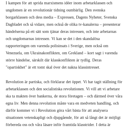
I kampen för att sprida marxismens idéer inom arbetarklassen och
ungdomen är en revolutionär tidning oumbärlig. Den svenska
borgarklassen och dess media – Expressen, Dagens Nyheter, Svenska
Dagbladet och så vidare, men också de olika tv-kanalerna – presenterar
händelserna på ett sätt som tjänar deras intressen, och inte arbetarnas
och ungdomarnas intressen. Vi kan se det i den skandalösa
rapporteringen om varenda polisinsats i Sverige, men också om
Venezuela, om Ukrainakonflikten, om Grekland – kort sagt i varenda
större händelse, särskilt där klasskonflikten är tydlig. Deras
”opartiskhet” är ett tomt skal över det nakna klassintresset.
Revolution är partiska, och förklarar det öppet. Vi har tagit ställning för
arbetarklassen och den socialistiska revolutionen. Vi vill att vi arbetare
ska ta makten över bankerna, de stora företagen – och därmed över våra
egna liv. Men denna revolution måste vara en medveten handling, och
därför kommer vi i Revolution göra vårt bästa för att analysera
situationen vetenskapligt och djupgående, för att så långt det är möjligt
förbereda oss och våra läsare inför framtida klasstrider. I detta är