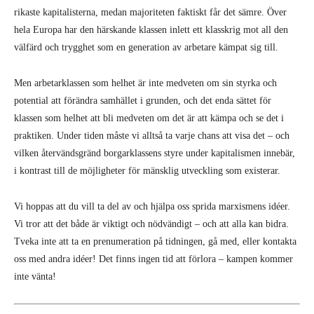
rikaste kapitalisterna, medan majoriteten faktiskt får det sämre. Över
hela Europa har den härskande klassen inlett ett klasskrig mot all den
välfärd och trygghet som en generation av arbetare kämpat sig till.
Men arbetarklassen som helhet är inte medveten om sin styrka och
potential att förändra samhället i grunden, och det enda sättet för
klassen som helhet att bli medveten om det är att kämpa och se det i
praktiken. Under tiden måste vi alltså ta varje chans att visa det – och
vilken återvändsgränd borgarklassens styre under kapitalismen innebär,
i kontrast till de möjligheter för mänsklig utveckling som existerar.
Vi hoppas att du vill ta del av och hjälpa oss sprida marxismens idéer.
Vi tror att det både är viktigt och nödvändigt – och att alla kan bidra.
Tveka inte att ta en prenumeration på tidningen, gå med, eller kontakta
oss med andra idéer! Det finns ingen tid att förlora – kampen kommer
inte vänta!