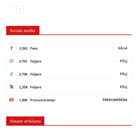
Sociala medier
GILLA
3,362
Fans
FÖLJ
3,701
Följare
FÖLJ
3,706
Följare
FÖLJ
2,358
Följare
PRENUMERERA
1,000
Prenumeranter
Senaste artiklarna