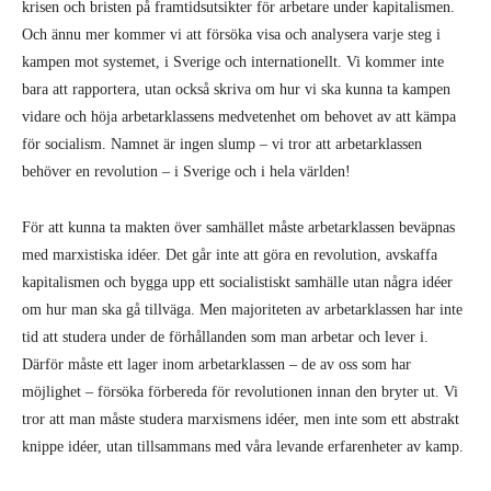
krisen och bristen på framtidsutsikter för arbetare under kapitalismen.
Och ännu mer kommer vi att försöka visa och analysera varje steg i
kampen mot systemet, i Sverige och internationellt. Vi kommer inte
bara att rapportera, utan också skriva om hur vi ska kunna ta kampen
vidare och höja arbetarklassens medvetenhet om behovet av att kämpa
för socialism. Namnet är ingen slump – vi tror att arbetarklassen
behöver en revolution – i Sverige och i hela världen!
För att kunna ta makten över samhället måste arbetarklassen beväpnas
med marxistiska idéer. Det går inte att göra en revolution, avskaffa
kapitalismen och bygga upp ett socialistiskt samhälle utan några idéer
om hur man ska gå tillväga. Men majoriteten av arbetarklassen har inte
tid att studera under de förhållanden som man arbetar och lever i.
Därför måste ett lager inom arbetarklassen – de av oss som har
möjlighet – försöka förbereda för revolutionen innan den bryter ut. Vi
tror att man måste studera marxismens idéer, men inte som ett abstrakt
knippe idéer, utan tillsammans med våra levande erfarenheter av kamp.