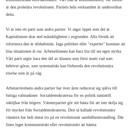
är den proletära revolutionen. Partiets hela verksamhet är underordnat
detta.
Vi är inte ett parti som andra partier. Vi säger öppet som det är.
Kapitalismen drar ned mänskligheten i avgrunden. Alla försök att
reformera den är dödsdömda. Inga politiker eller “experter” kommer att
lösa situationen åt oss. Arbetarklassen kan bara lita till sin egen styrka.
Vårt parti utgör bara den del av klassen som först insett vad som
behöver göras, som systematiskt kan förbereda den revolutionära
rörelse som är på väg.
Arbetarrörelsens andra partier har över åren reducerat sig själva till
futtiga valmaskiner. Socialdemokraterna för en politik nästintill
oskiljbar från högern. Vänsterpartiet gör sitt bästa för att inte skilja sig
för mycket från Socialdemokraterna. Den så kallade revolutionära
vänstern har helt slutat tro på en revolutionär samhällsomvandling. Där
finns inget kommunistiskt eller revolutionärt att hämta.