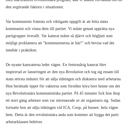
den avgörande faktorn i situationen.
Var kommunists främsta och viktigaste uppgift är att hitta nästa
kommunist och vinna dem till partiet. Vi måste genast upprätta nya
partigrupper överallt. Var kamrat måste så djärvt och högljutt som
möjligt proklamera att “kommunisterna är här!” och bevisa vad det
innebär i praktiken.
De nyaste kamraterna leder vägen. En femtonårig kamrat blev
inspirerad av lanseringen av den nya
Revolution
och tog sig ensam till
stans största industri för att sälja tidningen och diskutera med arbetarna.
Hon berättade öppet för vakterna som försökte köra bort henne om det
nya Revolutionära kommunistiska partiet. På 45 minuter fick hon ihop
ett stort gäng arbetare som var intresserade av att organisera sig. Sedan
fortsatte hon att sälja tidningen vid ICA, Coop, på bussen: hela vägen
hem. Detta är den revolutionära anda som kommer att bygga det parti
arbetarklassen behöver.