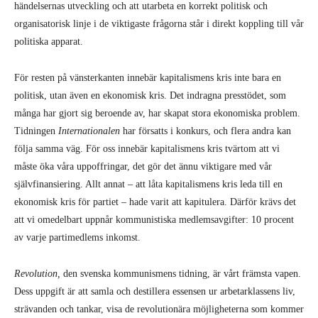
händelsernas utveckling och att utarbeta en korrekt politisk och
organisatorisk linje i de viktigaste frågorna står i direkt koppling till vår
politiska apparat.
För resten på vänsterkanten innebär kapitalismens kris inte bara en
politisk, utan även en ekonomisk kris. Det indragna presstödet, som
många har gjort sig beroende av, har skapat stora ekonomiska problem.
Tidningen
Internationalen
har försatts i konkurs, och flera andra kan
följa samma väg. För oss innebär kapitalismens kris tvärtom att vi
måste öka våra uppoffringar, det gör det ännu viktigare med vår
självfinansiering. Allt annat – att låta kapitalismens kris leda till en
ekonomisk kris för partiet – hade varit att kapitulera. Därför krävs det
att vi omedelbart uppnår kommunistiska medlemsavgifter: 10 procent
av varje partimedlems inkomst.
Revolution,
den svenska kommunismens tidning, är vårt främsta vapen.
Dess uppgift är att samla och destillera essensen ur arbetarklassens liv,
strävanden och tankar, visa de revolutionära möjligheterna som kommer