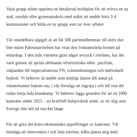
Varje grupp måste upprätta en detaljerad stridsplan för att erövra en ny
stad, område eller gymnasieskola med målet att snabbt hitta 3-4
kommunister och bilda en ny grupp som tar över arbetet.
Vår omedelbara uppgift är att bli 500 partimedlemmar till årets slut.
Inte minst Palestinarörelsen har visat den fruktansvärda bristen på
ledarskap. I den mån vänstern gjort något avtryck i rörelsen, har det
varit genom att sprida allehanda reformistiska idéer: pacifism,
vädjanden till imperialisternas FN, tvåstatslösningen och individuell
bojkott. Vi behöver så snabbt som möjligt lämna allt annat på
vänsterkanten bakom oss, i vår förmåga att ingripa i och till viss del
redan börja leda klasskamp. Vi behöver lägga grunden för att nå 1000
kamrater under 2025 – en kraftfull bolsjevikisk armé, av ett slag som
Sverige inte sett på mycket länge.
För att göra det krävs ekonomiska uppoffringar av kamrater. Vår
förmåga att intervenera i och leda rörelser, hålla jämna steg med