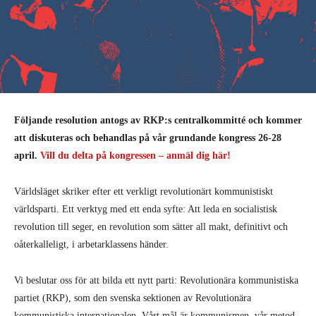
Följande resolution antogs av RKP:s centralkommitté och kommer
att diskuteras och behandlas på vår grundande kongress 26-28
april.
Vill du delta på kongressen – anmäl dig här!
Världsläget skriker efter ett verkligt revolutionärt kommunistiskt
världsparti. Ett verktyg med ett enda syfte: Att leda en socialistisk
revolution till seger, en revolution som sätter all makt, definitivt och
oåterkalleligt, i arbetarklassens händer.
Vi beslutar oss för att bilda ett nytt parti: Revolutionära kommunistiska
partiet (RKP), som den svenska sektionen av Revolutionära
kommunistiska internationalen. Vårt mål är kommunismen, vår metod