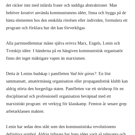
det räcker inte med inlärda fraser och suddiga abstraktioner. Man
behöver kreativt använda kommunismens idéer, finna och bygga på de
bästa elementen hos den enskilda rörelsen eller individen, formulera ett
program och förklara hur det kan förverkligas.
Alla partimedlemmar måste själva erövra Marx, Engels, Lenin och
Trotskijs idéer. I händerna på en hängiven kommunistisk organisatör
finns det inget mäktigare vapen än marxismen.
Detta är Lenins budskap i pamfletten
Vad bör göras?
: En löst
sammansatt, amatörmässig organisation eller propagandistisk klubb kan
aldrig störta den borgerliga staten. Pamfletten var ett stridsrop för en
disciplinerad och professionell organisation beväpnad med ett
marxistiskt program: ett verktyg för klasskamp. Femton år senare grep
arbetarklassen makten.
Lenin har sedan dess stått som den kommunistiska revolutionens
definitiva symbol. Aldrig tidigare har hans idéer varit så relevanta och