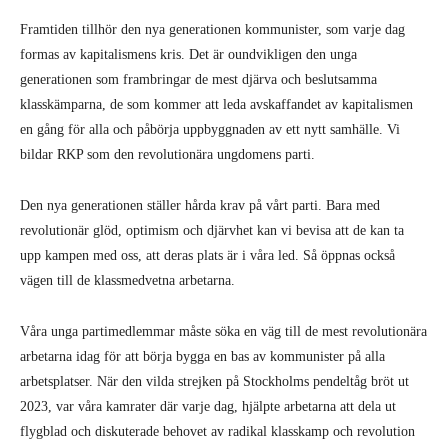
Framtiden tillhör den nya generationen kommunister, som varje dag
formas av kapitalismens kris. Det är oundvikligen den unga
generationen som frambringar de mest djärva och beslutsamma
klasskämparna, de som kommer att leda avskaffandet av kapitalismen
en gång för alla och påbörja uppbyggnaden av ett nytt samhälle. Vi
bildar RKP som den revolutionära ungdomens parti.
Den nya generationen ställer hårda krav på vårt parti. Bara med
revolutionär glöd, optimism och djärvhet kan vi bevisa att de kan ta
upp kampen med oss, att deras plats är i våra led. Så öppnas också
vägen till de klassmedvetna arbetarna.
Våra unga partimedlemmar måste söka en väg till de mest revolutionära
arbetarna idag för att börja bygga en bas av kommunister på alla
arbetsplatser. När den vilda strejken på Stockholms pendeltåg bröt ut
2023, var våra kamrater där varje dag, hjälpte arbetarna att dela ut
flygblad och diskuterade behovet av radikal klasskamp och revolution