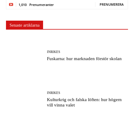
PRENUMERERA
1,010
Prenumeranter
Senaste artiklarna
INRIKES
Fuskarna: hur marknaden förstör skolan
INRIKES
Kulturkrig och falska löften: hur högern
vill vinna valet