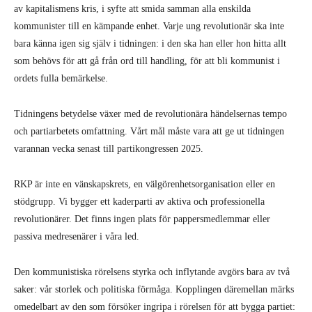
av kapitalismens kris, i syfte att smida samman alla enskilda
kommunister till en kämpande enhet. Varje ung revolutionär ska inte
bara känna igen sig själv i tidningen: i den ska han eller hon hitta allt
som behövs för att gå från ord till handling, för att bli kommunist i
ordets fulla bemärkelse.
Tidningens betydelse växer med de revolutionära händelsernas tempo
och partiarbetets omfattning. Vårt mål måste vara att ge ut tidningen
varannan vecka senast till partikongressen 2025.
RKP är inte en vänskapskrets, en välgörenhetsorganisation eller en
stödgrupp. Vi bygger ett kaderparti av aktiva och professionella
revolutionärer. Det finns ingen plats för pappersmedlemmar eller
passiva medresenärer i våra led.
Den kommunistiska rörelsens styrka och inflytande avgörs bara av två
saker: vår storlek och politiska förmåga. Kopplingen däremellan märks
omedelbart av den som försöker ingripa i rörelsen för att bygga partiet: