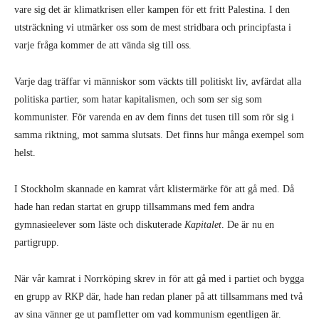
vare sig det är klimatkrisen eller kampen för ett fritt Palestina. I den
utsträckning vi utmärker oss som de mest stridbara och principfasta i
varje fråga kommer de att vända sig till oss.
Varje dag träffar vi människor som väckts till politiskt liv, avfärdat alla
politiska partier, som hatar kapitalismen, och som ser sig som
kommunister. För varenda en av dem finns det tusen till som rör sig i
samma riktning, mot samma slutsats. Det finns hur många exempel som
helst.
I Stockholm skannade en kamrat vårt klistermärke för att gå med. Då
hade han redan startat en grupp tillsammans med fem andra
gymnasieelever som läste och diskuterade
Kapitalet
. De är nu en
partigrupp.
När vår kamrat i Norrköping skrev in för att gå med i partiet och bygga
en grupp av RKP där, hade han redan planer på att tillsammans med två
av sina vänner ge ut pamfletter om vad kommunism egentligen är.