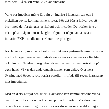
med dem. På så sätt vann vi en av arbetarna.
Varje partimedlem måste lära sig att ingripa i klasskampen och i
praktiken bevisa kommunismens idéer. För det första kräver det ett
brott med det förgångnas psykologi och metoder. Det räcker inte att
vänta på att någon annan ska göra något, att någon annan ska ta
initiativ. RKP:s medlemmar väntar inte på någon.
När Israels krig mot Gaza bröt ut var det våra partimedlemmar som var
med och organiserade demonstrationerna vecka efter vecka i Karlstad
och Umeå. I Sundsvall organiserade en medlem en demonstration på
egen hand. Vi var den enda organisationen som deltog över hela
Sverige med öppet revolutionära paroller: Intifada till seger, klasskamp
mot imperialism.
Med en djärv attityd och skicklig agitation kan kommunisterna vinna
över de mest beslutsamma klasskämparna till partiet. Vår dörr står
öppen för alla som dragit revolutionära slutsatser ur specifika frågor,