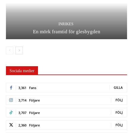
INRIKES
En mörk framtid för glesbygden
Sociala medier
GILLA
3,361
Fans
FÖLJ
3,714
Följare
FÖLJ
3,707
Följare
FÖLJ
2,360
Följare