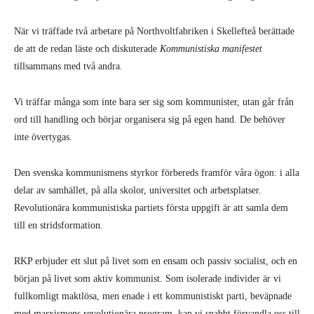
När vi träffade två arbetare på Northvoltfabriken i Skellefteå berättade
de att de redan läste och diskuterade
Kommunistiska manifestet
tillsammans med två andra.
Vi träffar många som inte bara ser sig som kommunister, utan går från
ord till handling och börjar organisera sig på egen hand. De behöver
inte övertygas.
Den svenska kommunismens styrkor förbereds framför våra ögon: i alla
delar av samhället, på alla skolor, universitet och arbetsplatser.
Revolutionära kommunistiska partiets första uppgift är att samla dem
till en stridsformation.
RKP erbjuder ett slut på livet som en ensam och passiv socialist, och en
början på livet som aktiv kommunist. Som isolerade individer är vi
fullkomligt maktlösa, men enade i ett kommunistiskt parti, beväpnade
med marxismens revolutionära program, kan vi snabbt förvandla oss till