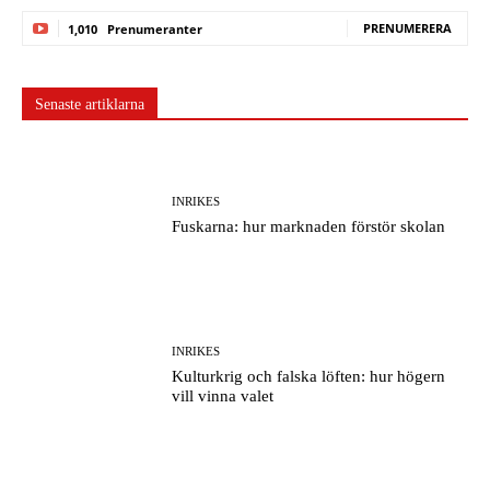
PRENUMERERA
1,010
Prenumeranter
Senaste artiklarna
INRIKES
Fuskarna: hur marknaden förstör skolan
INRIKES
Kulturkrig och falska löften: hur högern
vill vinna valet