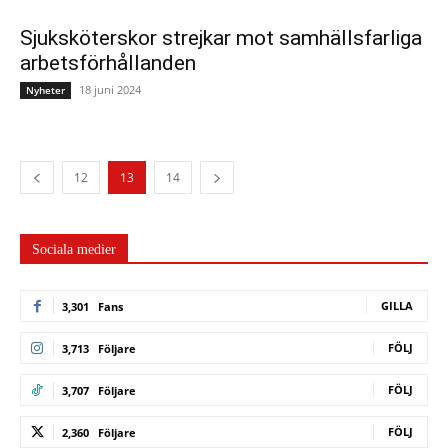
Sjuksköterskor strejkar mot samhällsfarliga
arbetsförhållanden
18 juni 2024
Nyheter
12
13
14
Sociala medier
GILLA
3,301
Fans
FÖLJ
3,713
Följare
FÖLJ
3,707
Följare
FÖLJ
2,360
Följare