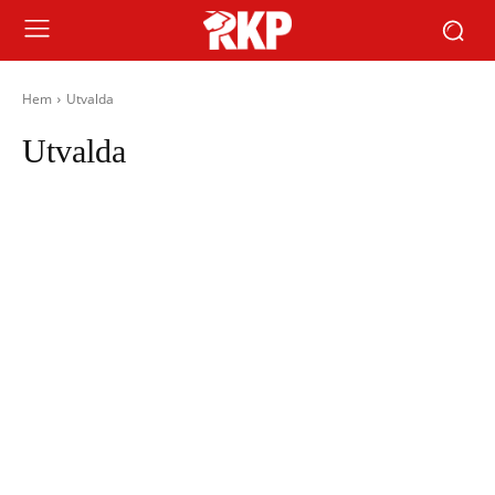
Hem
Utvalda
Utvalda
Afrika
Anarkism
Asien
Europa
Facklig kamp
Fackligt