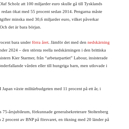
laf Scholz att 100 miljarder euro skulle gå till Tysklands
n redan ökat med 55 procent sedan 2014. Pengarna måste
tgifter minska med 30,6 miljarder euro, vilket påverkar
Och det är bara början.
procent bara under
förra året
. Jämför det med den
nedskärning
er 2024 – den största reella nedskärningen i den brittiska
tern Kier Starmer, från “arbetarpartiet” Labour, insisterade
önderfallande vården eller till hungriga barn, men utlovade i
I Japan växte militärbudgeten med 11 procent på ett år, i
s 75-årsjubileum, förkunnade generalsekreterare Stoltenberg
n 2 procent av BNP på försvaret, en ökning med 20 länder på