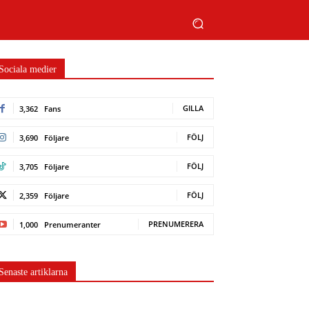
Sociala medier
GILLA
3,362
Fans
FÖLJ
3,690
Följare
FÖLJ
3,705
Följare
FÖLJ
2,359
Följare
PRENUMERERA
1,000
Prenumeranter
Senaste artiklarna