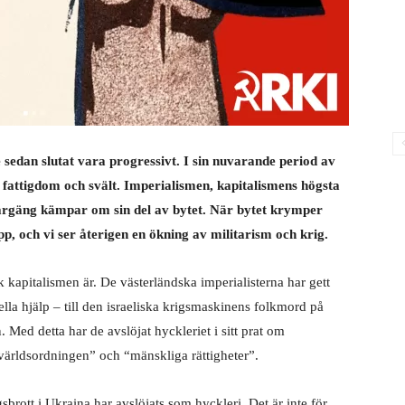
 sedan slutat vara progressivt. I sin nuvarande period av
m, fattigdom och svält. Imperialismen, kapitalismens högsta
övargäng kämpar om sin del av bytet. När bytet krymper
p, och vi ser återigen en ökning av militarism och krig.
k kapitalismen är. De västerländska imperialisterna har gett
iella hjälp – till den israeliska krigsmaskinens folkmord på
 Med detta har de avslöjat hyckleriet i sitt prat om
världsordningen” och “mänskliga rättigheter”.
brott i Ukraina har avslöjats som hyckleri. Det är inte för