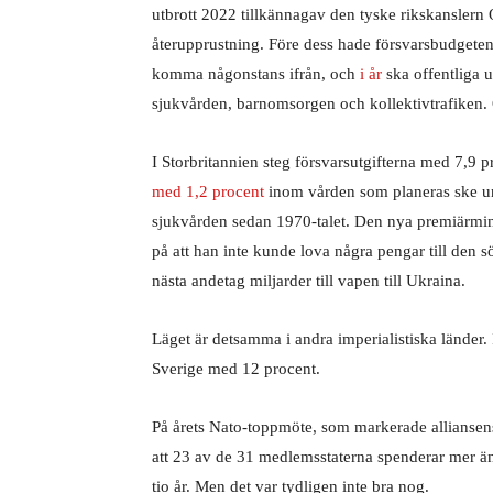
utbrott 2022 tillkännagav den tyske rikskanslern O
återupprustning. Före dess hade försvarsbudgete
komma någonstans ifrån, och
i år
ska offentliga u
sjukvården, barnomsorgen och kollektivtrafiken. 
I Storbritannien steg försvarsutgifterna med 7,9 
med 1,2 procent
inom vården som planeras ske und
sjukvården sedan 1970-talet. Den nya premiärminis
på att han inte kunde lova några pengar till den s
nästa andetag miljarder till vapen till Ukraina.
Läget är detsamma i andra imperialistiska länder. 
Sverige med 12 procent.
På årets Nato-toppmöte, som markerade alliansen
att 23 av de 31 medlemsstaterna spenderar mer ä
tio år. Men det var tydligen inte bra nog.