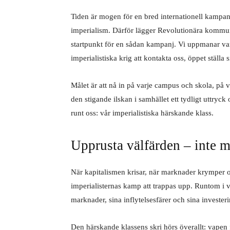
Tiden är mogen för en bred internationell kampan
imperialism. Därför lägger Revolutionära kommun
startpunkt för en sådan kampanj. Vi uppmanar varj
imperialistiska krig att kontakta oss, öppet stäl
Målet är att nå in på varje campus och skola, på v
den stigande ilskan i samhället ett tydligt uttry
runt oss: vår imperialistiska härskande klass.
Upprusta välfärden – inte m
När kapitalismen krisar, när marknader krymper oc
imperialisternas kamp att trappas upp. Runtom i v
marknader, sina inflytelsesfärer och sina investe
Den härskande klassens skri hörs överallt: vapen 