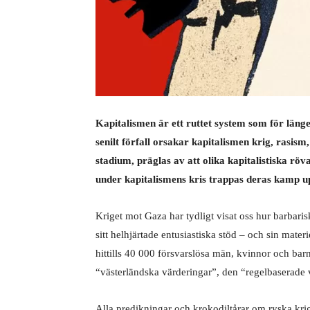
Kapitalismen är ett ruttet system som för länge
senilt förfall orsakar kapitalismen krig, rasis
stadium, präglas av att olika kapitalistiska r
under kapitalismens kris trappas deras kamp up
Kriget mot Gaza har tydligt visat oss hur barbaris
sitt helhjärtade entusiastiska stöd – och sin mater
hittills 40 000 försvarslösa män, kvinnor och barn.
“västerländska värderingar”, den “regelbaserade 
Alla predikningar och krokodiltårar om ryska krigs