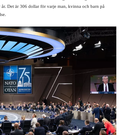
r år. Det är 306 dollar för varje man, kvinna och barn på
lse.