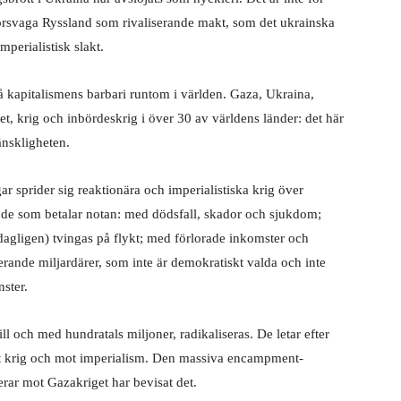
t försvaga Ryssland som rivaliserande makt, som det ukrainska
mperialistisk slakt.
 kapitalismens barbari runtom i världen. Gaza, Ukraina,
, krig och inbördeskrig i över 30 av världens länder: det här
änskligheten.
sprider sig reaktionära och imperialistiska krig över
är de som betalar notan: med dödsfall, skador och sjukdom;
dagligen) tvingas på flykt; med förlorade inkomster och
iterande miljardärer, som inte är demokratiskt valda och inte
nster.
l och med hundratals miljoner, radikaliseras. De letar efter
ot krig och mot imperialism. Den massiva encampment-
rar mot Gazakriget har bevisat det.