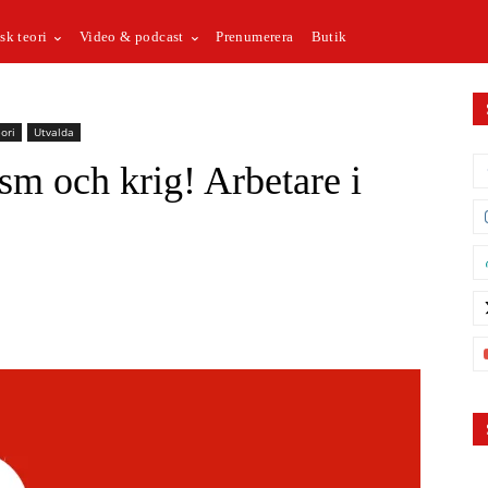
sk teori
Video & podcast
Prenumerera
Butik
ori
Utvalda
m och krig! Arbetare i