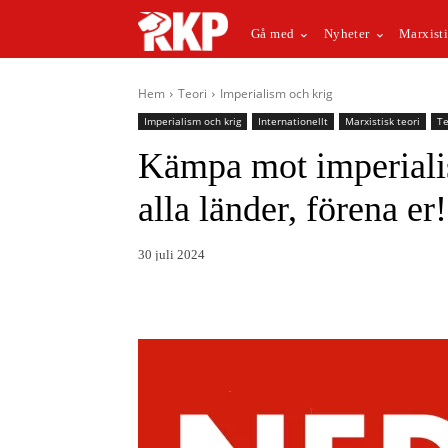
Gå med
Nyheter
Marxisti
Hem
Teori
Imperialism och krig
Imperialism och krig
Internationellt
Marxistisk teori
Te
Kämpa mot imperialis
alla länder, förena er!
30 juli 2024