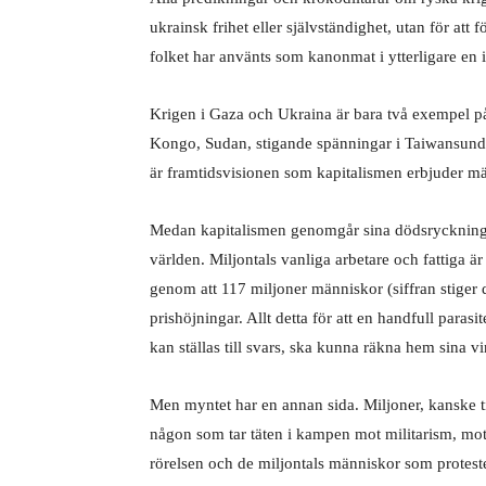
ukrainsk frihet eller självständighet, utan för at
folket har använts som kanonmat i ytterligare en i
Krigen i Gaza och Ukraina är bara två exempel på
Kongo, Sudan, stigande spänningar i Taiwansundet
är framtidsvisionen som kapitalismen erbjuder m
Medan kapitalismen genomgår sina dödsryckningar 
världen. Miljontals vanliga arbetare och fattiga 
genom att 117 miljoner människor (siffran stiger 
prishöjningar. Allt detta för att en handfull paras
kan ställas till svars, ska kunna räkna hem sina vi
Men myntet har en annan sida. Miljoner, kanske til
någon som tar täten i kampen mot militarism, m
rörelsen och de miljontals människor som proteste