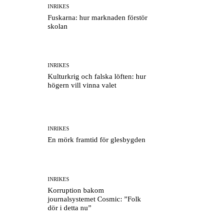
INRIKES
Fuskarna: hur marknaden förstör
skolan
INRIKES
Kulturkrig och falska löften: hur
högern vill vinna valet
INRIKES
En mörk framtid för glesbygden
INRIKES
Korruption bakom
journalsystemet Cosmic: ”Folk
dör i detta nu”