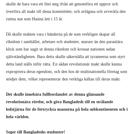
skulle de bara vara ett litet steg ifrån att genomföra ett uppror och
överföra all makt till dessa kommittéer, och avlägsna och avveckla den
ruttna stat som Hasina lett i 15 år.
Då skulle makten vara i händerna på de som verkligen skapar all
rikedom i samhället, arbetare och studenter, snarare än den parasitära
klick som har sugit ut denna rikedom och krossat nationen sedan
självständigheten. Bara detta skulle säkerställa att tyrannerna som styrt
detta land ställs inför rätta. En sådan revolutionär makt skulle kunna
expropriera deras egendom, och den hos de multinationella företag som
stödjer dem, vilket representerar den verkliga källan till deras makt.
Det skulle innebära fullbordandet av denna glänsande
revolutionära rörelse, och göra Bangladesh till en strålande
ledstjärna för de förtryckta massorna på hela subkontinenten och i
hela världen.
Seger till Bangladeshs studenter!