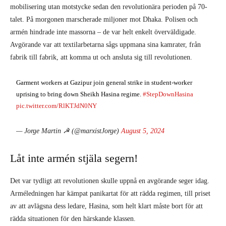
mobilisering utan motstycke sedan den revolutionära perioden på 70-
talet. På morgonen marscherade miljoner mot Dhaka. Polisen och
armén hindrade inte massorna – de var helt enkelt överväldigade.
Avgörande var att textilarbetarna sågs uppmana sina kamrater, från
fabrik till fabrik, att komma ut och ansluta sig till revolutionen.
Garment workers at Gazipur join general strike in student-worker
uprising to bring down Sheikh Hasina regime.
#StepDownHasina
pic.twitter.com/RlKTJdN0NY
— Jorge Martin ☭ (@marxistJorge)
August 5, 2024
Låt inte armén stjäla segern!
Det var tydligt att revolutionen skulle uppnå en avgörande seger idag.
Arméledningen har kämpat panikartat för att rädda regimen, till priset
av att avlägsna dess ledare, Hasina, som helt klart måste bort för att
rädda situationen för den härskande klassen.