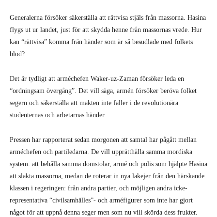
Generalerna försöker säkerställa att rättvisa stjäls från massorna. Hasina
flygs ut ur landet, just för att skydda henne från massornas vrede. Hur
kan “rättvisa” komma från händer som är så besudlade med folkets
blod?
Det är tydligt att arméchefen Waker-uz-Zaman försöker leda en
“ordningsam övergång”. Det vill säga, armén försöker beröva folket
segern och säkerställa att makten inte faller i de revolutionära
studenternas och arbetarnas händer.
Pressen har rapporterat sedan morgonen att samtal har pågått mellan
arméchefen och partiledarna. De vill upprätthålla samma mordiska
system: att behålla samma domstolar, armé och polis som hjälpte Hasina
att slakta massorna, medan de roterar in nya lakejer från den härskande
klassen i regeringen: från andra partier, och möjligen andra icke-
representativa “civilsamhälles”- och arméfigurer som inte har gjort
något för att uppnå denna seger men som nu vill skörda dess frukter.