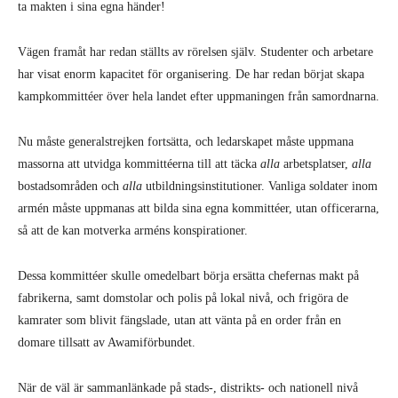
ta makten i sina egna händer!
Vägen framåt har redan ställts av rörelsen själv. Studenter och arbetare
har visat enorm kapacitet för organisering. De har redan börjat skapa
kampkommittéer över hela landet efter uppmaningen från samordnarna.
Nu måste generalstrejken fortsätta, och ledarskapet måste uppmana
massorna att utvidga kommittéerna till att täcka
alla
arbetsplatser,
alla
bostadsområden och
alla
utbildningsinstitutioner. Vanliga soldater inom
armén måste uppmanas att bilda sina egna kommittéer, utan officerarna,
så att de kan motverka arméns konspirationer.
Dessa kommittéer skulle omedelbart börja ersätta chefernas makt på
fabrikerna, samt domstolar och polis på lokal nivå, och frigöra de
kamrater som blivit fängslade, utan att vänta på en order från en
domare tillsatt av Awamiförbundet.
När de väl är sammanlänkade på stads-, distrikts- och nationell nivå