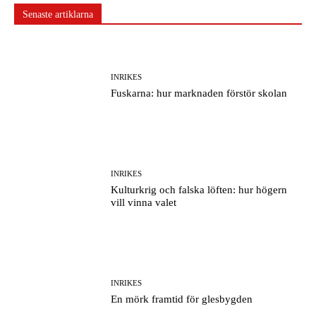
Senaste artiklarna
INRIKES
Fuskarna: hur marknaden förstör skolan
INRIKES
Kulturkrig och falska löften: hur högern
vill vinna valet
INRIKES
En mörk framtid för glesbygden