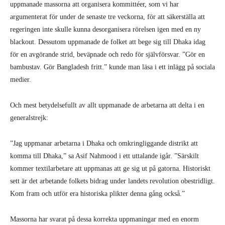
uppmanade massorna att organisera kommittéer, som vi har
argumenterat för under de senaste tre veckorna, för att säkerställa att
regeringen inte skulle kunna desorganisera rörelsen igen med en ny
blackout. Dessutom uppmanade de folket att bege sig till Dhaka idag
för en avgörande strid, beväpnade och redo för självförsvar. ”Gör en
bambustav. Gör Bangladesh fritt.” kunde man läsa i ett inlägg på sociala
medier.
Och mest betydelsefullt av allt uppmanade de arbetarna att delta i en
generalstrejk:
”Jag uppmanar arbetarna i Dhaka och omkringliggande distrikt att
komma till Dhaka,” sa Asif Nahmood i ett uttalande igår. ”Särskilt
kommer textilarbetare att uppmanas att ge sig ut på gatorna. Historiskt
sett är det arbetande folkets bidrag under landets revolution obestridligt.
Kom fram och utför era historiska plikter denna gång också.”
Massorna har svarat på dessa korrekta uppmaningar med en enorm