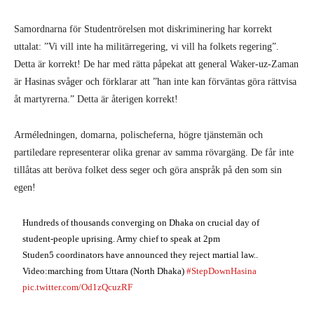
Samordnarna för Studentrörelsen mot diskriminering har korrekt
uttalat: ”Vi vill inte ha militärregering, vi vill ha folkets regering”.
Detta är korrekt! De har med rätta påpekat att general Waker-uz-Zaman
är Hasinas svåger och förklarar att ”han inte kan förväntas göra rättvisa
åt martyrerna.” Detta är återigen korrekt!
Arméledningen, domarna, polischeferna, högre tjänstemän och
partiledare representerar olika grenar av samma rövargäng. De får inte
tillåtas att beröva folket dess seger och göra anspråk på den som sin
egen!
Hundreds of thousands converging on Dhaka on crucial day of
student-people uprising. Army chief to speak at 2pm
Studen5 coordinators have announced they reject martial law..
Video:marching from Uttara (North Dhaka)
#StepDownHasina
pic.twitter.com/Od1zQcuzRF