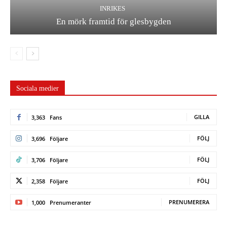
INRIKES
En mörk framtid för glesbygden
Sociala medier
GILLA
3,363
Fans
FÖLJ
3,696
Följare
FÖLJ
3,706
Följare
FÖLJ
2,358
Följare
PRENUMERERA
1,000
Prenumeranter