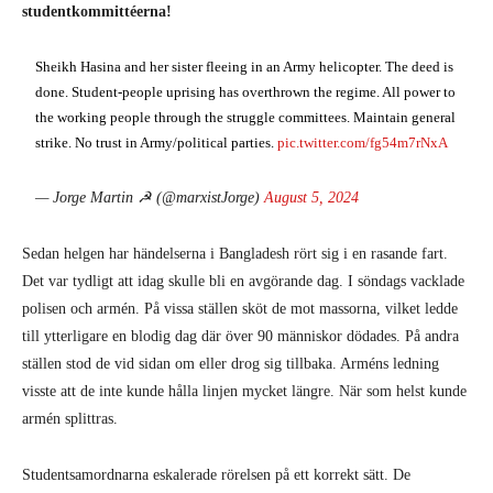
studentkommittéerna!
Sheikh Hasina and her sister fleeing in an Army helicopter. The deed is
done. Student-people uprising has overthrown the regime. All power to
the working people through the struggle committees. Maintain general
strike. No trust in Army/political parties.
pic.twitter.com/fg54m7rNxA
— Jorge Martin ☭ (@marxistJorge)
August 5, 2024
Sedan helgen har händelserna i Bangladesh rört sig i en rasande fart.
Det var tydligt att idag skulle bli en avgörande dag. I söndags vacklade
polisen och armén. På vissa ställen sköt de mot massorna, vilket ledde
till ytterligare en blodig dag där över 90 människor dödades. På andra
ställen stod de vid sidan om eller drog sig tillbaka. Arméns ledning
visste att de inte kunde hålla linjen mycket längre. När som helst kunde
armén splittras.
Studentsamordnarna eskalerade rörelsen på ett korrekt sätt. De