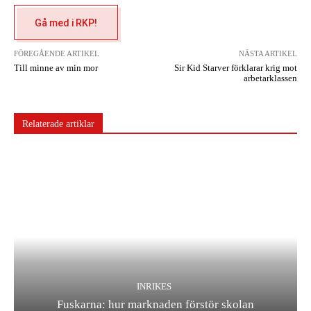
Gå med i RKP!
FÖREGÅENDE ARTIKEL
NÄSTA ARTIKEL
Till minne av min mor
Sir Kid Starver förklarar krig mot
arbetarklassen
Relaterade artiklar
INRIKES
Fuskarna: hur marknaden förstör skolan