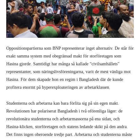
Oppositionspartierna som BNP representerar inget alternativ. De står för
exakt samma system med obegränsad makt för storföretagen som
Hasina gjorde. Samtidigt har många så kallade “civilsamhällets”
representanter, som näringslivsföreningarna, varit de mest vänliga mot
Hasina. För dem skapade hon en regim i Bangladesh där de kunde
profitera enormt på hyperexploateringen av arbetarklassen.
Studenterna och arbetarna kan bara förlita sig på sin egen makt.
Revolutionen har polariserat Bangladesh i två oförenliga läger: de
revolutionära studenterna och arbetarmassorna på ena sidan, och
Hasina-klicken, storföretagen och statens ledande skikt på den andra.
Det finns ingen oberoende tredje part. Arbetarna och studenterna måste