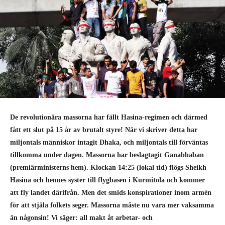
De revolutionära massorna har fällt Hasina-regimen och därmed
fått ett slut på 15 år av brutalt styre! När vi skriver detta har
miljontals människor intagit Dhaka, och miljontals till förväntas
tillkomma under dagen. Massorna har beslagtagit Ganabhaban
(premiärministerns hem). Klockan 14:25 (lokal tid) flögs Sheikh
Hasina och hennes syster till flygbasen i Kurmitola och kommer
att fly landet därifrån. Men det smids konspirationer inom armén
för att stjäla folkets seger. Massorna måste nu vara mer vaksamma
än någonsin! Vi säger: all makt åt arbetar- och