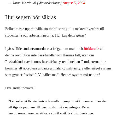
— Jorge Martin ☭ (@marxistJorge)
August 5, 2024
Hur segern bör säkras
Folket måste upprätthålla sin mobilisering tills makten överförs till
studenterna och arbetarmassorna. Hur kan detta göras?
Igår ställde studentsamordnarna frågan om makt och
förklarade
att
denna revolution inte bara handlar om Hasinas fall, utan om
”avskaffandet av hennes fascistiska system” och att ”studenterna inte
kommer att acceptera undantagstillstånd, militärstyre eller något system
som gynnar fascism”. Vi håller med! Hennes system måste bort!
Uttalandet fortsatte:
”Ledarskapet för student- och medborgarupproret kommer att vara den
viktigaste partnern till den provisoriska regeringen. Deras
huvudansvar kommer att vara att säkerställa att studenternas