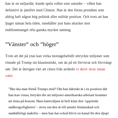
Trots att det på ytan kan verka motsägelsefullt uttryckte miljoner som
röstade på Trump sin klassinstinkt, om än på ett förvirrat och förvrängt
sätt. Det är återigen värt att citera från artikeln
vi skrev strax innan
valet
:
”Hur ska man förstå Trumps stöd? Om han faktiskt är i en position där
han kan vinna, betyder det att miljoner amerikanska arbetare kommer
att rösta på honom. Hans kärnväljare är helt klart den ’upprörda
småborgerligheten’ – även om den är till antalet förminskad och
samhälleligt maktlös – men han har också blivit en kanal för den djupt
rotade ilskan bland miljontals vanliga arbetare. För att förstå vad som
händer, måste vi överge den begränsade förståelsen hos borgerligt
liberala och mainstream-akademiker av vad som utgör ’vänster’ och
’höger’. Kort sagt, vi måste analysera den här processen ur ett
klassperspektiv.
För marxister representerar ’vänstern’ arbetarklassens levande,
historiskt progressiva intressen, genom dess kamp för den
revolutionära socialistiska omvandlingen av samhället. ’Högern’