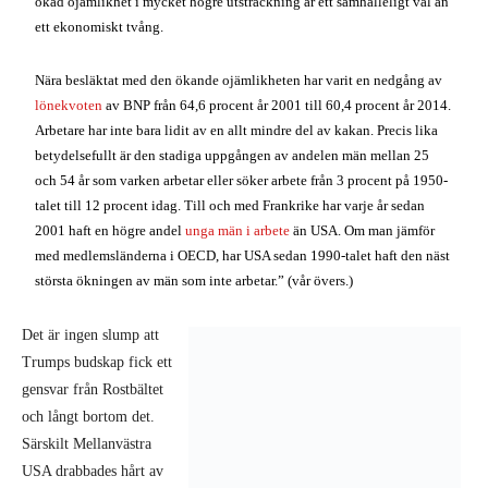
2001 haft en högre andel
unga män i arbete
än USA. Om man jämför
med medlemsländerna i OECD, har USA sedan 1990-talet haft den näst
största ökningen av män som inte arbetar.” (vår övers.)
Det är ingen slump att
Trumps budskap fick ett
gensvar från Rostbältet
och långt bortom det.
Särskilt Mellanvästra
USA drabbades hårt av
krisen, och tidigare
demokratiska fästen som
Michigan och Wisconsin,
samt Rostbältesstater som Pennsylvania och Ohio röstade på Trump.
Utan en tydlig ledning från arbetarrörelsen har man avvisat den
kapitalistiska globaliseringens konsekvenser på ett impressionistiskt och
nationalistiskt sätt, genom hets mot invandring, Kina, etc.