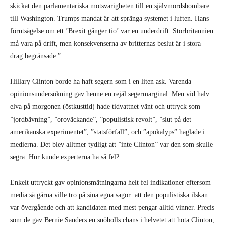
skickat den parlamentariska motsvarigheten till en självmordsbombare
till Washington. Trumps mandat är att spränga systemet i luften. Hans
förutsägelse om ett ’Brexit gånger tio’ var en underdrift. Storbritannien
må vara på drift, men konsekvenserna av britternas beslut är i stora
drag begränsade.”
Hillary Clinton borde ha haft segern som i en liten ask. Varenda
opinionsundersökning gav henne en rejäl segermarginal. Men vid halv
elva på morgonen (östkusttid) hade tidvattnet vänt och uttryck som
”jordbävning”, ”oroväckande”, ”populistisk revolt”, ”slut på det
amerikanska experimentet”, ”statsförfall”, och ”apokalyps” haglade i
medierna. Det blev alltmer tydligt att ”inte Clinton” var den som skulle
segra. Hur kunde experterna ha så fel?
Enkelt uttryckt gav opinionsmätningarna helt fel indikationer eftersom
media så gärna ville tro på sina egna sagor: att den populistiska ilskan
var övergående och att kandidaten med mest pengar alltid vinner. Precis
som de gav Bernie Sanders en snöbolls chans i helvetet att hota Clinton,