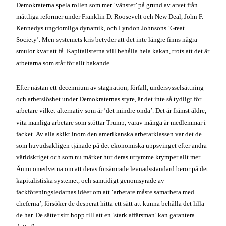
arbetare vilket alternativ som är ’det mindre onda’. Det är främst äldre,
vita manliga arbetare som stöttar Trump, varav många är medlemmar i
facket. Av alla skikt inom den amerikanska arbetarklassen var det de
som huvudsakligen tjänade på det ekonomiska uppsvinget efter andra
världskriget och som nu märker hur deras utrymme krymper allt mer.
Ännu omedvetna om att deras försämrade levnadsstandard beror på det
kapitalistiska systemet, och samtidigt genomsyrade av
fackföreningsledarnas idéer om att ’arbetare måste samarbeta med
cheferna’, försöker de desperat hitta ett sätt att kunna behålla det lilla
de har. De sätter sitt hopp till att en ’stark affärsman’ kan garantera
detta.”
Ingen lösning under kapitalismen
Men deras felriktade hopp kommer inom kort att krossas mot den
kapitalistiska verklighetens klippor. När Trump tar över tyglarna för ett
system han har kallat riggat och korrupt kommer graden av hans
vanföreställningar att bli uppenbar. I sitt första tal efter valet gav han
följande löften: