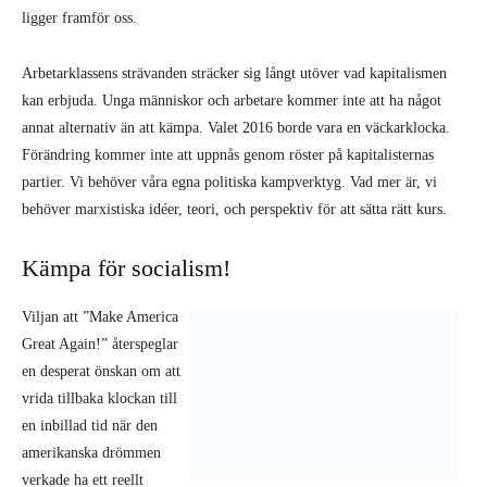
Kämpa för socialism!
Viljan att ”Make America
Great Again!” återspeglar
en desperat önskan om att
vrida tillbaka klockan till
en inbillad tid när den
amerikanska drömmen
verkade ha ett reellt
innehåll. Men marxisterna förstår att inget land i själva verket kan bli
särskilt ”great” under kapitalismen. Det finns bara en väg framåt: att
göra hela världen ”great” genom socialism.
Många människor är av förståeliga skäl demoraliserade, nedslagna och
äcklade. Men det finns ingen tid att förlora. Vi måste vända vår ilska
till handling. Men för att vår handling ska vara effektiv, måste vi vara
organiserade och beväpnade med ett program och en plan. Det är