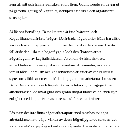
högerflygeln’ av kapitalistklassen. Även om de historiskt sett
utvecklades som ideologiska motståndare till varandra, så är och
förblir både liberalism och konservatism varianter av kapitalistiskt
styre som alltid kommer att hålla ihop gentemot arbetarnas intressen.
Både Demokraterna och Republikanerna lutar sig demagogiskt mot
arbetarklassen, de lovar guld och gröna skogar under valen, men styr i
enlighet med kapitalisternas intressen så fort valet är över.
Eftersom det inte finns något arbetarparti med massbas, tvingas
arbetarklassen att ’välja’ vilken av dessa högerflyglar de ser som ’det
mindre onda’ varje gång ett val är i antågande. Under decennier kunde
Demokraterna spela rollen som mer ’vänster’ på grund av arvet från
måttliga reformer under Franklin D. Roosevelt och New Deal, John F.
Kennedys ungdomliga dynamik, och Lyndon Johnsons ’Great
Society’. Men systemets kris betyder att det inte längre finns några
smulor kvar att få. Kapitalisterna vill behålla hela kakan, trots att det är
arbetarna som står för allt bakande.
Efter nästan ett decennium av stagnation, förfall, undersysselsättning
och arbetslöshet under Demokraternas styre, är det inte så tydligt för