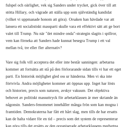
Vare sig folk vill acceptera det eller inte består sanningen: arbetarna
kommer att fortsätta att stå på den förlorarande sidan tills vi har ett eget
parti. En historisk möjlighet gled oss ur händerna. Men vi ska inte
förtvivla. Andra möjligheter kommer att öppnas upp. Inget har lösts
och historien, precis som naturen, avskyr vakuum. Det objektiva
behovet av politiskt massuttryck för arbetarklassen är mer skriande än
någonsin. Sanders-fenomenet innehåller många frön som kan mogna i
framtiden. Demokraterna har fått ett hårt slag, men tills de har ersatts
kan de halta vidare för en tid – precis som det system de representerar
kan göra tills det ersätts av den organiserade arbetarklassens medvetna
handling.
Det finns ingen vrede som arbetarklassens
Det vi bevittnar just nu är amerikansk pragmatism i praktiken, där ett
brett lager av arbetare försöker ta saken i egna händer på det enda sätt
som finns tillgängligt för stunden. Den klassiskt amerikanska lösningen
när en tv inte fungerar är att ge den ett välriktat slag med knytnäven.