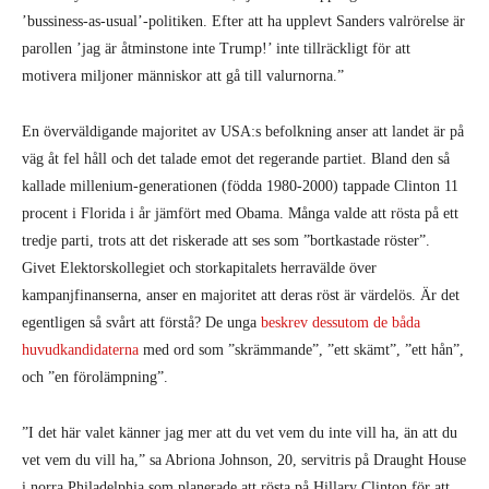
tredje parti, trots att det riskerade att ses som ”bortkastade röster”.
Givet Elektorskollegiet och storkapitalets herravälde över
kampanjfinanserna, anser en majoritet att deras röst är värdelös. Är det
egentligen så svårt att förstå? De unga
beskrev dessutom de båda
huvudkandidaterna
med ord som ”skrämmande”, ”ett skämt”, ”ett hån”,
och ”en förolämpning”.
”I det här valet känner jag mer att du vet vem du inte vill ha, än att du
vet vem du vill ha,” sa Abriona Johnson, 20, servitris på Draught House
i norra Philadelphia som planerade att rösta på Hillary Clinton för att
”hon inte är Trump.”
Vissa Trump-anhängare var precis lika missnöjda med valet. Cal
Summers, en 19-årig student på Bucks County Community College,
planerade att rösta på Trump eftersom han stöttade Trumps ekonomiska
politik och för att ”Hillary Clinton är en brottsling.” Men han ansåg att
valet var ”ganska skrämmande” eftersom båda kandidaterna var så
bristfälliga. När han fick frågan om han skulle ha stöttat en annan