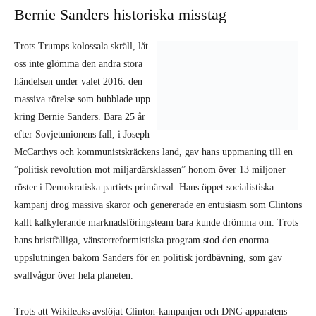
McCarthys och kommunistskräckens land, gav hans uppmaning till en
”politisk revolution mot miljardärsklassen” honom över 13 miljoner
röster i Demokratiska partiets primärval. Hans öppet socialistiska
kampanj drog massiva skaror och genererade en entusiasm som Clintons
kallt kalkylerande marknadsföringsteam bara kunde drömma om. Trots
hans bristfälliga, vänsterreformistiska program stod den enorma
uppslutningen bakom Sanders för en politisk jordbävning, som gav
svallvågor över hela planeten.
Trots att Wikileaks avslöjat Clinton-kampanjen och DNC-apparatens
fulspel och oärlighet, vek sig Sanders under trycket, gick över till att
stötta Hillary, och vägrade att ställa upp som självständig kandidat
(vilket vi uppmanade honom att göra). Orsaken han hävdade var att
lansera ett socialistiskt massparti skulle vara ett effektivt sätt att ge bort
valet till Trump. Nu när ”det mindre onda”-strategin slagits i spillror,
vem kan förneka att Sanders hade kunnat besegra Trump i ett val
mellan två, tre eller fler alternativ?