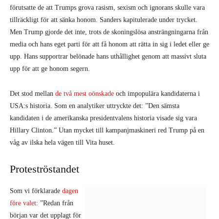
förutsatte de att Trumps grova rasism, sexism och ignorans skulle vara
tillräckligt för att sänka honom. Sanders kapitulerade under trycket.
Men Trump gjorde det inte, trots de skoningslösa ansträngningarna från
media och hans eget parti för att få honom att rätta in sig i ledet eller ge
upp. Hans supportrar belönade hans uthållighet genom att massivt sluta
upp för att ge honom segern.
Det stod mellan
de två mest oönskade
och impopulära kandidaterna i
USA:s historia. Som en analytiker uttryckte det: ”Den sämsta
kandidaten i de amerikanska presidentvalens historia visade sig vara
Hillary Clinton.” Utan mycket till kampanjmaskineri red Trump på en
våg av ilska hela vägen till Vita huset.
Proteströstandet
Som vi förklarade
dagen
före valet
: ”Redan från
början var det upplagt för att Clinton skulle förlora valet – hon och