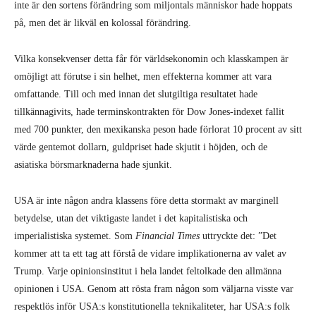
inte är den sortens förändring som miljontals människor hade hoppats
på, men det är likväl en kolossal förändring.
Vilka konsekvenser detta får för världsekonomin och klasskampen är
omöjligt att förutse i sin helhet, men effekterna kommer att vara
omfattande. Till och med innan det slutgiltiga resultatet hade
tillkännagivits, hade terminskontrakten för Dow Jones-indexet fallit
med 700 punkter, den mexikanska peson hade förlorat 10 procent av sitt
värde gentemot dollarn, guldpriset hade skjutit i höjden, och de
asiatiska börsmarknaderna hade sjunkit.
USA är inte någon andra klassens före detta stormakt av marginell
betydelse, utan det viktigaste landet i det kapitalistiska och
imperialistiska systemet. Som
Financial Times
uttryckte det: ”Det
kommer att ta ett tag att förstå de vidare implikationerna av valet av
Trump. Varje opinionsinstitut i hela landet feltolkade den allmänna
opinionen i USA. Genom att rösta fram någon som väljarna visste var
respektlös inför USA:s konstitutionella teknikaliteter, har USA:s folk