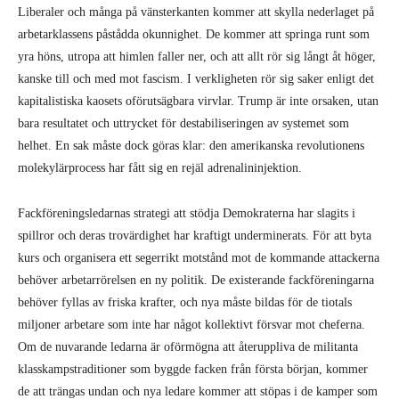
Fackföreningsledarnas strategi att stödja Demokraterna har slagits i
spillror och deras trovärdighet har kraftigt underminerats. För att byta
kurs och organisera ett segerrikt motstånd mot de kommande attackerna
behöver arbetarrörelsen en ny politik. De existerande fackföreningarna
behöver fyllas av friska krafter, och nya måste bildas för de tiotals
miljoner arbetare som inte har något kollektivt försvar mot cheferna.
Om de nuvarande ledarna är oförmögna att återuppliva de militanta
klasskampstraditioner som byggde facken från första början, kommer
de att trängas undan och nya ledare kommer att stöpas i de kamper som
ligger framför oss.
Arbetarklassens strävanden sträcker sig långt utöver vad kapitalismen
kan erbjuda. Unga människor och arbetare kommer inte att ha något
annat alternativ än att kämpa. Valet 2016 borde vara en väckarklocka.
Förändring kommer inte att uppnås genom röster på kapitalisternas
partier. Vi behöver våra egna politiska kampverktyg. Vad mer är, vi
behöver marxistiska idéer, teori, och perspektiv för att sätta rätt kurs.