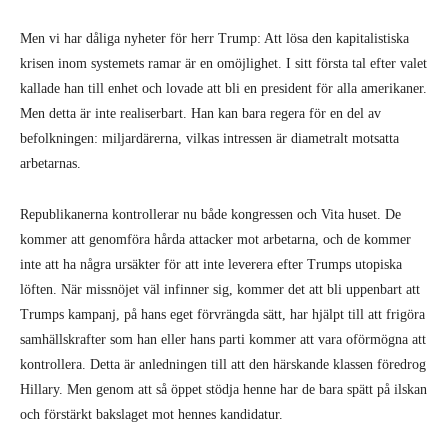
Republikanerna kontrollerar nu både kongressen och Vita huset. De
kommer att genomföra hårda attacker mot arbetarna, och de kommer
inte att ha några ursäkter för att inte leverera efter Trumps utopiska
löften. När missnöjet väl infinner sig, kommer det att bli uppenbart att
Trumps kampanj, på hans eget förvrängda sätt, har hjälpt till att frigöra
samhällskrafter som han eller hans parti kommer att vara oförmögna att
kontrollera. Detta är anledningen till att den härskande klassen föredrog
Hillary. Men genom att så öppet stödja henne har de bara spätt på ilskan
och förstärkt bakslaget mot hennes kandidatur.
Bernie Sanders historiska misstag
Trots Trumps kolossala skräll, låt
oss inte glömma den andra stora
händelsen under valet 2016: den
massiva rörelse som bubblade upp
kring Bernie Sanders. Bara 25 år
efter Sovjetunionens fall, i Joseph