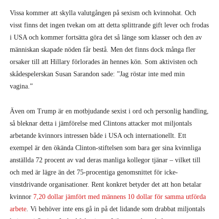
Även om Trump är en motbjudande sexist i ord och personlig handling,
så bleknar detta i jämförelse med Clintons attacker mot miljontals
arbetande kvinnors intressen både i USA och internationellt. Ett
exempel är den ökända Clinton-stiftelsen som bara ger sina kvinnliga
anställda 72 procent av vad deras manliga kollegor tjänar – vilket till
och med är lägre än det 75-procentiga genomsnittet för icke-
vinstdrivande organisationer. Rent konkret betyder det att hon betalar
kvinnor
7,20 dollar jämfört med männens 10 dollar för samma utförda
arbete
. Vi behöver inte ens gå in på det lidande som drabbat miljontals
kvinnor i Syrien, Irak, Afghanistan, Libyen, och varhelst
utrikesminister Clinton rått över bombningar och kapitalistisk
plundring.
Den överväldigande majoriteten av amerikaner
skulle inte ha några som
helst problem med att välja en kvinnlig president
, och anser att det
skulle vara en milstolpe. Men när det väl kom till kritan kunde inte
dessa miljoner män och kvinnor förmå sig att rösta på just denna kvinna