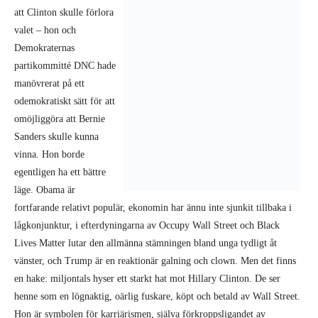
Demokraternas partikommitté DNC hade manövrerat på ett
odemokratiskt sätt för att omöjliggöra att Bernie Sanders skulle kunna
vinna. Hon borde egentligen ha ett bättre läge. Obama är fortfarande
relativt populär, ekonomin har ännu inte sjunkit tillbaka i
lågkonjunktur, i efterdyningarna av Occupy Wall Street och Black
Lives Matter lutar den allmänna stämningen bland unga tydligt åt
vänster, och Trump är en reaktionär galning och clown. Men det finns
en hake: miljontals hyser ett starkt hat mot Hillary Clinton. De ser
henne som en lögnaktig, oärlig fuskare, köpt och betald av Wall Street.
Hon är symbolen för karriärismen, själva förkroppsligandet av
’bussiness-as-usual’-politiken. Efter att ha upplevt Sanders valrörelse är
parollen ’jag är åtminstone inte Trump!’ inte tillräckligt för att
motivera miljoner människor att gå till valurnorna.”
En överväldigande majoritet av USA:s befolkning anser att landet är på
väg åt fel håll och det talade emot det regerande partiet. Bland den så
kallade millenium-generationen (födda 1980-2000) tappade Clinton 11
procent i Florida i år jämfört med Obama. Många valde att rösta på ett