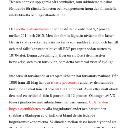
besvikelse, och även förtvivlan, som detta bistra val visat så tydligt.
Inte särskilt förvånande är att ojämlikheten har förvärrats markant. Från
1980 fram till idag har den
rikaste procentens
andel av den samlade
bruttolönen ökat från 10 procent till 18 procent. Även efter skatt ökade
den med en tredjedel, från 8 procent till 12 procent. Ökningen av VD-
löner i jämförelse med arbetarlöner har varit enorm.
USA har den
högsta ojämlikheten
av alla höginkomstländer och har sett den
snabbaste ökningen av ojämlikhet bland de sju ledande
höginkomstekonomierna. Skillnaden mellan dessa länder tyder på att
ökad ojämlikhet i mycket högre utsträckning är ett samhälleligt val än
ett ekonomiskt tvång.
Nära besläktat med den ökande ojämlikheten har varit en nedgång av
lönekvoten
av BNP från 64,6 procent år 2001 till 60,4 procent år 2014.
Arbetare har inte bara lidit av en allt mindre del av kakan. Precis lika
betydelsefullt är den stadiga uppgången av andelen män mellan 25
och 54 år som varken arbetar eller söker arbete från 3 procent på 1950-
talet till 12 procent idag. Till och med Frankrike har varje år sedan