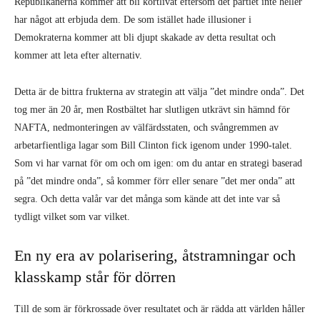
arbetarfientliga lagar som Bill Clinton fick igenom under 1990-talet.
Som vi har varnat för om och om igen: om du antar en strategi baserad
på ”det mindre onda”, så kommer förr eller senare ”det mer onda” att
segra. Och detta valår var det många som kände att det inte var så
tydligt vilket som var vilket.
En ny era av polarisering, åtstramningar och
klasskamp står för dörren
Till de som är förkrossade över resultatet och är rädda att världen håller
på att rämna säger vi: kampen har bara börjat! På ett sätt är det bättre
att Trump och hans gelikar avslöjas förr snarare än senare, istället för
att samla kraft som opposition under ytterligare fyra år, och gång på
gång bräka ”vad var det vi sa!” varje gång Clinton avslöjar sig. Vi kan
vara säkra på att någon som stod ännu längre till höger i det fallet
skulle ha tagit hans plats – någonting som vi fortfarande inte kan
utesluta.