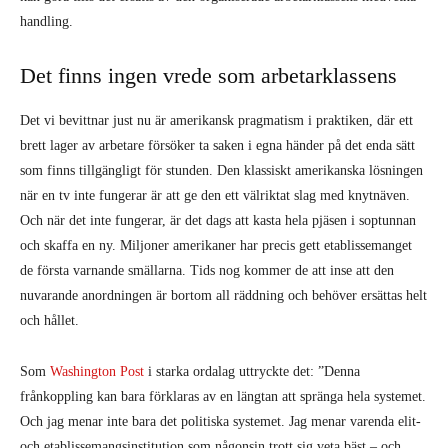
Och när det inte fungerar, är det dags att kasta hela pjäsen i soptunnan
och skaffa en ny. Miljoner amerikaner har precis gett etablissemanget
de första varnande smällarna. Tids nog kommer de att inse att den
nuvarande anordningen är bortom all räddning och behöver ersättas helt
och hållet.
Som
Washington Post
i starka ordalag uttryckte det: ”Denna
frånkoppling kan bara förklaras av en längtan att spränga hela systemet.
Och jag menar inte bara det politiska systemet. Jag menar varenda elit-
och etablissemangsinstitution som någonsin trott sig veta bäst – och
media är definitivt inkluderade. Trump är det kollektiva långfingret
från alla de som anser att eliten har hånat och avfärdat dem alltför
länge. Det är den vanliga människans revansch – som blir än mer
anmärkningsvärd av det faktum att detta hat mot eliten och
etablissemanget kanaliserats genom en miljardär som tar varje chans att
berätta för alla hur smart och rik han är.”
Medan många amerikaner har illusioner i Trump finns det miljoner