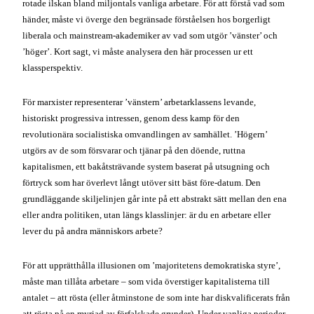
utgörs av de som försvarar och tjänar på den döende, ruttna
kapitalismen, ett bakåtsträvande system baserat på utsugning och
förtryck som har överlevt långt utöver sitt bäst före-datum. Den
grundläggande skiljelinjen går inte på ett abstrakt sätt mellan den ena
eller andra politiken, utan längs klasslinjer: är du en arbetare eller
lever du på andra människors arbete?
För att upprätthålla illusionen om ’majoritetens demokratiska styre’,
måste man tillåta arbetare – som vida överstiger kapitalisterna till
antalet – att rösta (eller åtminstone de som inte har diskvalificerats från
att rösta på en myriad av förfalskade grunder). Under vanliga perioder
är ytliga skillnader i socialpolitiken, den ekonomiska politiken, eller
utrikespolitiken tillräckligt för människor för att de ska kunna
’bestämma sig’ för vem de ska rösta på. Men i tider då motsättningarna
inom systemet tänjer de existerande partierna till bristningsgränsen,
och inga alternativa arbetarpartier med massbas uppstår för att fylla
tomrummet, krävs andra metoder för att saker ska hålla sig inom säkra
gränser.