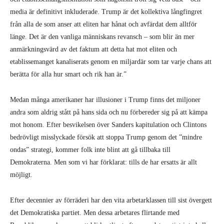
andra som aldrig stått på hans sida och nu förbereder sig på att kämpa
mot honom. Efter besvikelsen över Sanders kapitulation och Clintons
bedrövligt misslyckade försök att stoppa Trump genom det ”mindre
ondas” strategi, kommer folk inte blint att gå tillbaka till
Demokraterna. Men som vi har förklarat: tills de har ersatts är allt
möjligt.
Efter decennier av förräderi har den vita arbetarklassen till sist övergett
det Demokratiska partiet. Men dessa arbetares flirtande med
Republikanerna kommer att bli kortlivat eftersom det partiet inte heller
har något att erbjuda dem. De som istället hade illusioner i
Demokraterna kommer att bli djupt skakade av detta resultat och
kommer att leta efter alternativ.
Detta är de bittra frukterna av strategin att välja ”det mindre onda”. Det
tog mer än 20 år, men Rostbältet har slutligen utkrävt sin hämnd för
NAFTA, nedmonteringen av välfärdsstaten, och svångremmen av