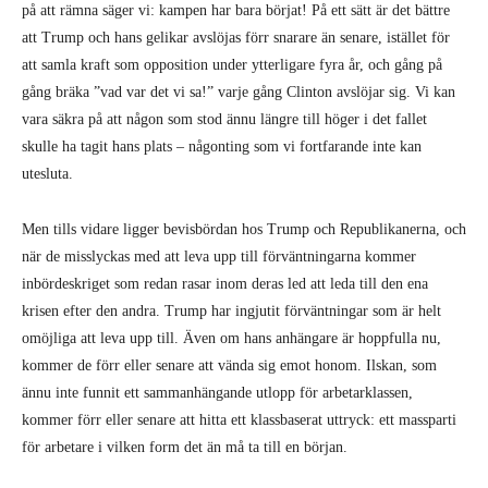
Men tills vidare ligger bevisbördan hos Trump och Republikanerna, och
när de misslyckas med att leva upp till förväntningarna kommer
inbördeskriget som redan rasar inom deras led att leda till den ena
krisen efter den andra. Trump har ingjutit förväntningar som är helt
omöjliga att leva upp till. Även om hans anhängare är hoppfulla nu,
kommer de förr eller senare att vända sig emot honom. Ilskan, som
ännu inte funnit ett sammanhängande utlopp för arbetarklassen,
kommer förr eller senare att hitta ett klassbaserat uttryck: ett massparti
för arbetare i vilken form det än må ta till en början.
Liberaler och många på vänsterkanten kommer att skylla nederlaget på
arbetarklassens påstådda okunnighet. De kommer att springa runt som
yra höns, utropa att himlen faller ner, och att allt rör sig långt åt höger,
kanske till och med mot fascism. I verkligheten rör sig saker enligt det
kapitalistiska kaosets oförutsägbara virvlar. Trump är inte orsaken, utan
bara resultatet och uttrycket för destabiliseringen av systemet som
helhet. En sak måste dock göras klar: den amerikanska revolutionens
molekylärprocess har fått sig en rejäl adrenalininjektion.