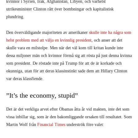
som president. De röstade inte på Trump för att de är korkade och
okunniga, utan för att deras klassinstinkt sade dem att Hillary Clinton
var deras klassfiende.
”It’s the economy, stupid”
Det är det verkliga arvet efter Obamas åtta år vid makten, inte det som
vissa inbillar sig, som är den bakomliggande orsaken till resultatet. Som
Martin Wolf från
Financial Times
underströk före valet:
”Krisen har rivit upp gamla sår i samhället, som inkluderar minskat
förtroende för rättskaffenheten och kompetensen inom den finansiella,
intellektuella och lagstiftande eliten.
Den
reella medianinkomsten
för hushållen ökade med 5,2 procent
mellan 2014 och 2015. Men den förblir lägre än nivåerna före krisen.
Den är i själva verket lägre än nivåerna som nåddes år 2000 och har till
och med fallit konstant relativt till BNP per capita sedan mitten av
1970-talet. Denna utveckling hjälper en att förstå den massiva