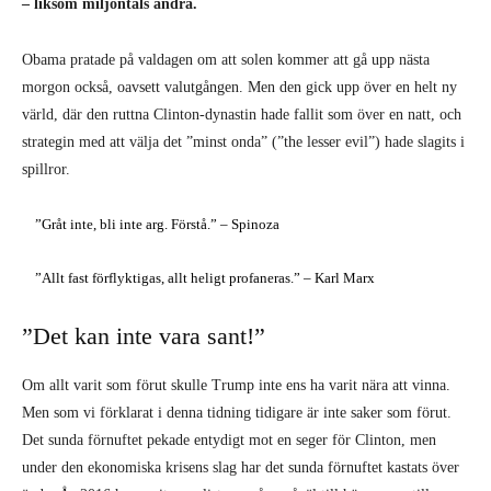
– liksom miljontals andra.
Obama pratade på valdagen om att solen kommer att gå upp nästa
morgon också, oavsett valutgången. Men den gick upp över en helt ny
värld, där den ruttna Clinton-dynastin hade fallit som över en natt, och
strategin med att välja det ”minst onda” (”the lesser evil”) hade slagits i
spillror.
”Gråt inte, bli inte arg. Förstå.” – Spinoza
”Allt fast förflyktigas, allt heligt profaneras.” – Karl Marx
”Det kan inte vara sant!”
Om allt varit som förut skulle Trump inte ens ha varit nära att vinna.
Men som vi förklarat i denna tidning tidigare är inte saker som förut.
Det sunda förnuftet pekade entydigt mot en seger för Clinton, men
under den ekonomiska krisens slag har det sunda förnuftet kastats över