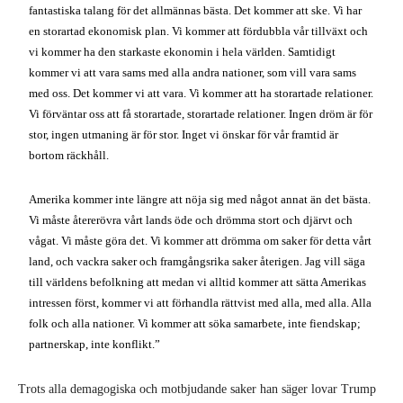
Amerika kommer inte längre att nöja sig med något annat än det bästa.
Vi måste återerövra vårt lands öde och drömma stort och djärvt och
vågat. Vi måste göra det. Vi kommer att drömma om saker för detta vårt
land, och vackra saker och framgångsrika saker återigen. Jag vill säga
till världens befolkning att medan vi alltid kommer att sätta Amerikas
intressen först, kommer vi att förhandla rättvist med alla, med alla. Alla
folk och alla nationer. Vi kommer att söka samarbete, inte fiendskap;
partnerskap, inte konflikt.”
Trots alla demagogiska och motbjudande saker han säger lovar Trump
jobb åt alla, ett slut på eländet som stavas Obamacare, och att han
kommer att få ”dina drömmar… att gå i uppfyllelse!” Samtidigt som
han har fått stöd från många uttalade rasister och vit makt-anhängare,
slår hans budskap an en sträng hos många arbetare trots hans öppna
rasism och sexism. Han har utlovat en återgång till den mytomspunna
gamla goda tiden då USA var ett ”storartat” land. De flesta amerikaner
förstår inte att dessa goda tider byggde på helt unika förutsättningar och
bara varade några få decennier, bara berikade en del av befolkningen,