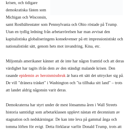
Miljontals amerikaner känner att de inte har någon framtid och att deras
värdighet har tagits ifrån dem av den ständigt malande krisen. Den
rasande
epidemin av heroinmissbruk
är bara ett sätt det uttrycker sig på.
De vill ”dränera träsket” i Washington och ”ta tillbaka sitt land” – trots
att landet aldrig någonsin varit deras.
Demokraterna har styrt under de mest lönsamma åren i Wall Streets
historia samtidigt som arbetarklassen upplevt nästan ett decennium av
stagnation och nedskärningar. De kan inte leva på gammal ånga och
tomma löften för evigt. Detta förklarar varför Donald Trump, trots att
han är en miljardär, kunde spela rollen som outsider – vilket han
definitivt är jämfört med Clinton. Han är den första president som
aldrig haft någon hög politisk eller militär position. Och trots att han
ljuger nästan hela tiden, innehåller just hans attacker mot
etablissemanget ofta ganska mycket sanning.
”Vänster” och ”höger”