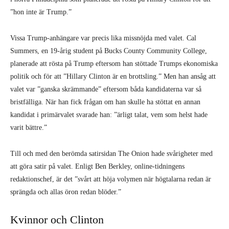
kandidat i primärvalet svarade han: ”ärligt talat, vem som helst hade
varit bättre.”
Till och med den berömda satirsidan The Onion hade svårigheter med
att göra satir på valet. Enligt Ben Berkley, online-tidningens
redaktionschef, är det ”svårt att höja volymen när högtalarna redan är
sprängda och allas öron redan blöder.”
Kvinnor och Clinton
Vissa kommer att skylla valutgången på sexism och kvinnohat. Och
visst finns det ingen tvekan om att detta splittrande gift lever och frodas
i USA och kommer fortsätta göra det så länge som klasser och den av
människan skapade nöden får bestå. Men det finns dock många fler
orsaker till att Hillary förlorades än hennes kön. Som aktivisten och
skådespelerskan Susan Sarandon sade: ”Jag röstar inte med min
vagina.”