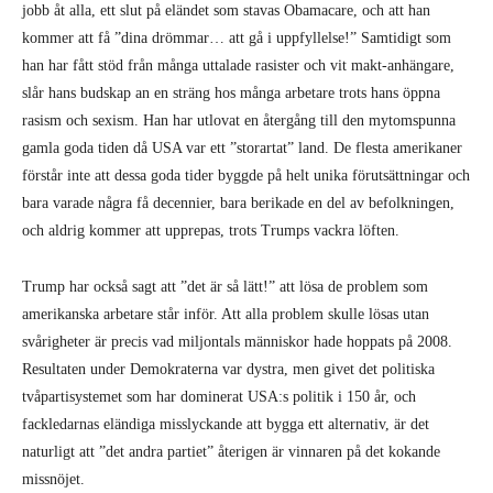
och aldrig kommer att upprepas, trots Trumps vackra löften.
Trump har också sagt att ”det är så lätt!” att lösa de problem som
amerikanska arbetare står inför. Att alla problem skulle lösas utan
svårigheter är precis vad miljontals människor hade hoppats på 2008.
Resultaten under Demokraterna var dystra, men givet det politiska
tvåpartisystemet som har dominerat USA:s politik i 150 år, och
fackledarnas eländiga misslyckande att bygga ett alternativ, är det
naturligt att ”det andra partiet” återigen är vinnaren på det kokande
missnöjet.
Men vi har dåliga nyheter för herr Trump: Att lösa den kapitalistiska
krisen inom systemets ramar är en omöjlighet. I sitt första tal efter valet
kallade han till enhet och lovade att bli en president för alla amerikaner.
Men detta är inte realiserbart. Han kan bara regera för en del av
befolkningen: miljardärerna, vilkas intressen är diametralt motsatta
arbetarnas.