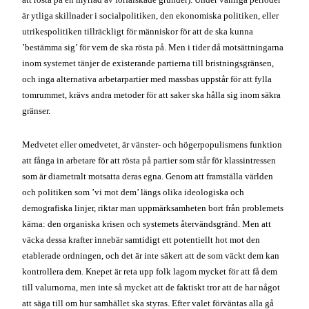
Medvetet eller omedvetet, är vänster- och högerpopulismens funktion
att fånga in arbetare för att rösta på partier som står för klassintressen
som är diametralt motsatta deras egna. Genom att framställa världen
och politiken som ’vi mot dem’ längs olika ideologiska och
demografiska linjer, riktar man uppmärksamheten bort från problemets
kärna: den organiska krisen och systemets återvändsgränd. Men att
väcka dessa krafter innebär samtidigt ett potentiellt hot mot den
etablerade ordningen, och det är inte säkert att de som väckt dem kan
kontrollera dem. Knepet är reta upp folk lagom mycket för att få dem
till valurnorna, men inte så mycket att de faktiskt tror att de har något
att säga till om hur samhället ska styras. Efter valet förväntas alla gå
hem till sitt och lämna politiken åt proffsen. Gud förbjude att de går ut
på gatorna, ger sig på kapitalet, ockuperar fabriker, och organiserar
storstrejker.
Så låt oss förtydliga: Demokraterna är inte ’vänster’, och
Republikanerna är inte ’höger’. De är båda högerpartier. Båda har alltid
varit och är än idag partier för och av den härskande klassen. I bästa
fall är de den ’liberala högerflygeln’ och den ’konservativa