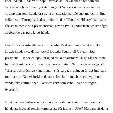
ända. År 2016 har varit populisternas år – såväl till höger som till
vänster – och när man lyckats tränga ut Sanders ur valprocessen var
Trump den som kunde dra nytta av situationen. De enorma och livliga
folkmassor Trump lyckades samla, medan ”Crooked Hillary” kämpade
för att få medvind i presidentvalet gav en tydlig indikation om att något
avgörande var på väg att hända.
Därför bör vi inte alls vara förvånade. Vi skrev innan valet att: ”Om
Brexit kunde ske, då kan också Donald Trump bli USA:s nästa
president.” Under en epok präglad av kapitalismens långt gångna förfall
har det otänkbara blivit den nya normaliteten. När marxister säger att
”skarpa och plötsliga vändningar” står på dagordningen är det inte bara
tomma ord. När vi förklarade att valet skulle innebära en avgörande
vändpunkt i situationen – oavsett vem som vann – var det ingen
överdrift.
Efter Sanders valrörelse, och nu efter valet av Trump, vem kan då
hävda att inget någonsin kommer att förändras i USA? Må vara att detta