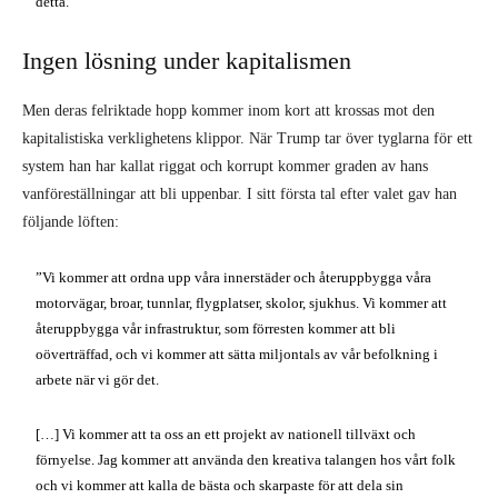
”Vi kommer att ordna upp våra innerstäder och återuppbygga våra
motorvägar, broar, tunnlar, flygplatser, skolor, sjukhus. Vi kommer att
återuppbygga vår infrastruktur, som förresten kommer att bli
oöverträffad, och vi kommer att sätta miljontals av vår befolkning i
arbete när vi gör det.
[…] Vi kommer att ta oss an ett projekt av nationell tillväxt och
förnyelse. Jag kommer att använda den kreativa talangen hos vårt folk
och vi kommer att kalla de bästa och skarpaste för att dela sin
fantastiska talang för det allmännas bästa. Det kommer att ske. Vi har
en storartad ekonomisk plan. Vi kommer att fördubbla vår tillväxt och
vi kommer ha den starkaste ekonomin i hela världen. Samtidigt
kommer vi att vara sams med alla andra nationer, som vill vara sams
med oss. Det kommer vi att vara. Vi kommer att ha storartade relationer.
Vi förväntar oss att få storartade, storartade relationer. Ingen dröm är för
stor, ingen utmaning är för stor. Inget vi önskar för vår framtid är
bortom räckhåll.