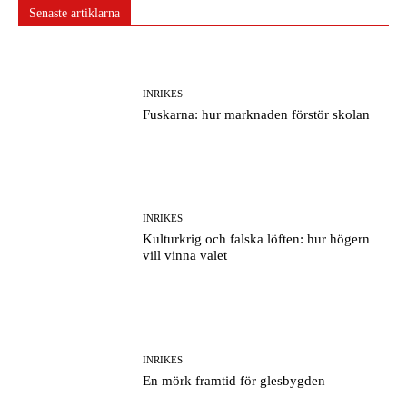
Senaste artiklarna
INRIKES
Fuskarna: hur marknaden förstör skolan
INRIKES
Kulturkrig och falska löften: hur högern
vill vinna valet
INRIKES
En mörk framtid för glesbygden