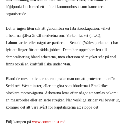
höjdpunkt i och med ett möte i kommunhuset som kamraterna
organiserade.
Det är ingen liten sak att genomföra en fabriksockupation, vilket
arbetarna själva är väl medvetna om. Varken facket (TUC),
Labourpartiet eller något av partierna i Senedd (Wales parlament) har
lyft ett finger för att rädda jobben. Detta har uppenbart lett till
demoralisering bland arbetarna, men eftersom så mycket står på spel
finns också en kraftfull ilska under ytan.
Bland de mest aktiva arbetarna pratar man om att protestera utanför
Sedd och Westminster, eller att göra som bönderna i Frankrike:
blockera motorvägarna. Arbetarna letar efter något att samlas bakom:
en massrörelse eller en serie strejker. När verkliga strider väl bryter ut,
kommer det att vara svårt för kapitalisterna att stoppa det!
Följ kampen på
www.communist.red