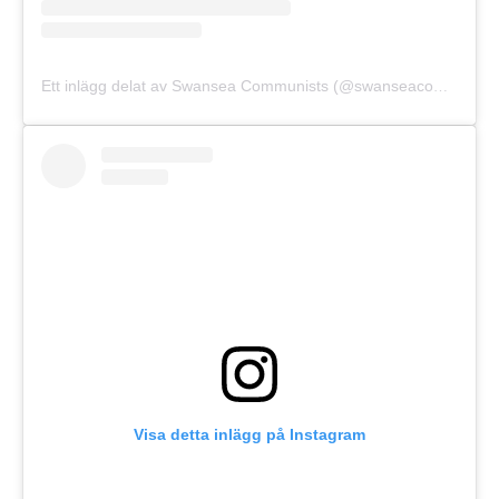
Ett inlägg delat av Swansea Communists (@swanseacommunists)
Visa detta inlägg på Instagram