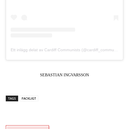
Ett inlägg delat av Cardiff Communists (@cardiff_communists)
SEBASTIAN INGVARSSON
TAGS
FACKLIGT