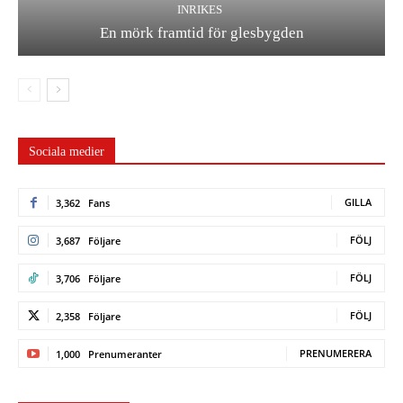
INRIKES
En mörk framtid för glesbygden
Sociala medier
GILLA
3,362
Fans
FÖLJ
3,687
Följare
FÖLJ
3,706
Följare
FÖLJ
2,358
Följare
PRENUMERERA
1,000
Prenumeranter