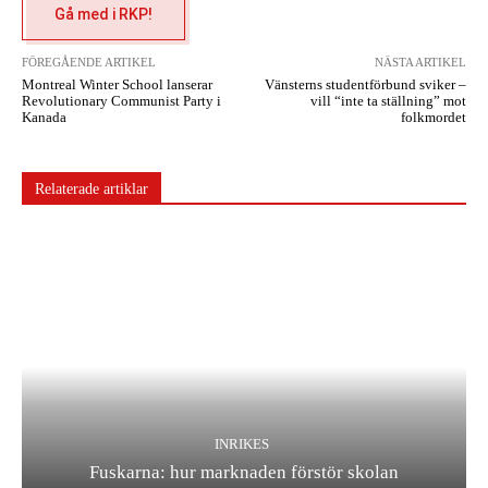
Gå med i RKP!
FÖREGÅENDE ARTIKEL
NÄSTA ARTIKEL
Montreal Winter School lanserar
Vänsterns studentförbund sviker –
Revolutionary Communist Party i
vill “inte ta ställning” mot
Kanada
folkmordet
Relaterade artiklar
INRIKES
Fuskarna: hur marknaden förstör skolan