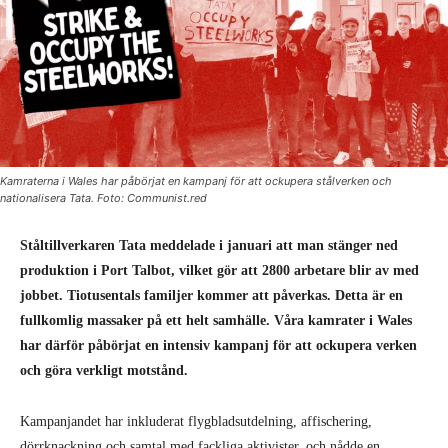
Kamraterna i Wales har påbörjat en kampanj för att ockupera stålverken och
nationalisera Tata. Foto: Communist.red
Ståltillverkaren Tata meddelade i januari att man stänger ned
produktion i Port Talbot, vilket gör att 2800 arbetare blir av med
jobbet. Tiotusentals familjer kommer att påverkas. Detta är en
fullkomlig massaker på ett helt samhälle. Våra kamrater i Wales
har därför påbörjat en intensiv kampanj för att ockupera verken
och göra verkligt motstånd.
Kampanjandet har inkluderat flygbladsutdelning, affischering,
dörrknackning och samtal med fackliga aktivister, och nådde en