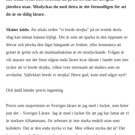
jättebra utan. Misslyckas du med detta är det förmodligen för att
du är en dålig lärare.
Skämt åsido.
Att uttala orden “vi borde strejka” på en svensk skola
idag kan nästan kännas löjligt. Det är som att sparka in den öppnaste av
dörrar och plocka den lägst hängande av frukter, eller konstatera att
gräset är grönt och att marknadsskolan är ett misslyckande. Frågan är
väl snarare om det finns någon enda lärare kvar därute i landet som
inte
tycker att vi borde strejka, vilket vore intressant att studera som en
avvikelse. Självklart borde vi strejka! Herre gud, kom med något nytt!
Och ändå händer precis ingenting.
Precis som majoriteten av Sveriges lärare är jag med i facket, som heter
just det – Sveriges Lärare. Jag är med i facket för att jag har fattat att vi
är starkare tillsammans, för arbetare är inte starka enskilt utan som
kollektiv. Det är den enda styrka vi har. Men vilken styrka det är! Det