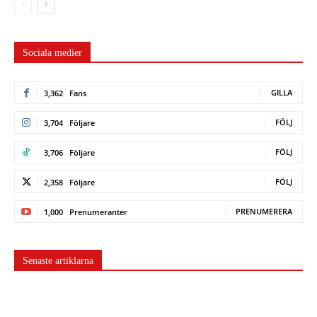
Sociala medier
GILLA
3,362
Fans
FÖLJ
3,704
Följare
FÖLJ
3,706
Följare
FÖLJ
2,358
Följare
PRENUMERERA
1,000
Prenumeranter
Senaste artiklarna