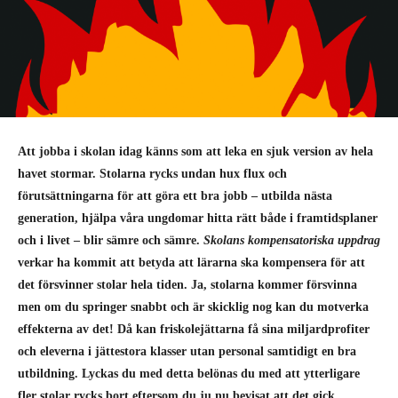
Att jobba i skolan idag känns som att leka en sjuk version av hela
havet stormar. Stolarna rycks undan hux flux och
förutsättningarna för att göra ett bra jobb – utbilda nästa
generation, hjälpa våra ungdomar hitta rätt både i framtidsplaner
och i livet – blir sämre och sämre.
Skolans kompensatoriska uppdrag
verkar ha kommit att betyda att lärarna ska kompensera för att
det försvinner stolar hela tiden. Ja, stolarna kommer försvinna
men om du springer snabbt och är skicklig nog kan du motverka
effekterna av det! Då kan friskolejättarna få sina miljardprofiter
och eleverna i jättestora klasser utan personal samtidigt en bra
utbildning. Lyckas du med detta belönas du med att ytterligare
fler stolar rycks bort eftersom du ju nu bevisat att det gick