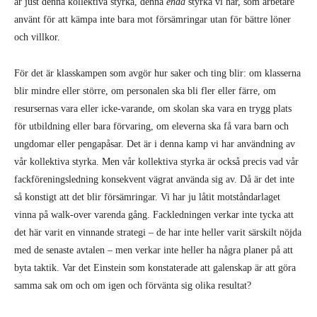
är just denna kollektiva styrka, denna
enda
styrka vi har, som arbetare
använt för att kämpa inte bara mot försämringar utan för bättre löner
och villkor.
För det är klasskampen som avgör hur saker och ting blir: om klasserna
blir mindre eller större, om personalen ska bli fler eller färre, om
resursernas vara eller icke-varande, om skolan ska vara en trygg plats
för utbildning eller bara förvaring, om eleverna ska få vara barn och
ungdomar eller pengapåsar. Det är i denna kamp vi har användning av
vår kollektiva styrka. Men vår kollektiva styrka är också precis vad vår
fackföreningsledning konsekvent vägrat använda sig av. Då är det inte
så konstigt att det blir försämringar. Vi har ju låtit motståndarlaget
vinna på walk-over varenda gång. Fackledningen verkar inte tycka att
det här varit en vinnande strategi – de har inte heller varit särskilt nöjda
med de senaste avtalen – men verkar inte heller ha några planer på att
byta taktik. Var det Einstein som konstaterade att galenskap är att göra
samma sak om och om igen och förvänta sig olika resultat?