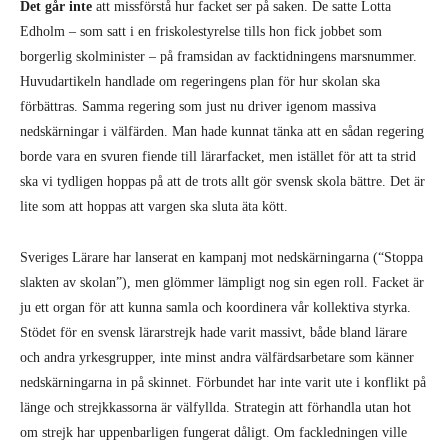
Det går inte
att missförstå hur facket ser på saken. De satte Lotta
Edholm – som satt i en friskolestyrelse tills hon fick jobbet som
borgerlig skolminister – på framsidan av facktidningens marsnummer.
Huvudartikeln handlade om regeringens plan för hur skolan ska
förbättras. Samma regering som just nu driver igenom massiva
nedskärningar i välfärden. Man hade kunnat tänka att en sådan regering
borde vara en svuren fiende till lärarfacket, men istället för att ta strid
ska vi tydligen hoppas på att de trots allt gör svensk skola bättre. Det är
lite som att hoppas att vargen ska sluta äta kött.
Sveriges Lärare har lanserat en kampanj mot nedskärningarna (“Stoppa
slakten av skolan”), men glömmer lämpligt nog sin egen roll. Facket är
ju ett organ för att kunna samla och koordinera vår kollektiva styrka.
Stödet för en svensk lärarstrejk hade varit massivt, både bland lärare
och andra yrkesgrupper, inte minst andra välfärdsarbetare som känner
nedskärningarna in på skinnet. Förbundet har inte varit ute i konflikt på
länge och strejkkassorna är välfyllda. Strategin att förhandla utan hot
om strejk har uppenbarligen fungerat dåligt. Om fackledningen ville