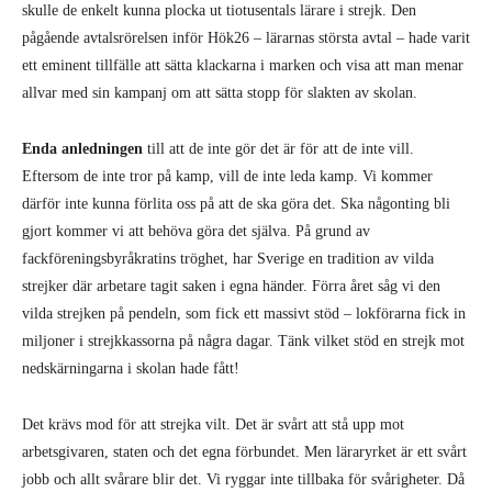
skulle de enkelt kunna plocka ut tiotusentals lärare i strejk. Den
pågående avtalsrörelsen inför Hök26 – lärarnas största avtal – hade varit
ett eminent tillfälle att sätta klackarna i marken och visa att man menar
allvar med sin kampanj om att sätta stopp för slakten av skolan.
Enda anledningen
till att de inte gör det är för att de inte vill.
Eftersom de inte tror på kamp, vill de inte leda kamp. Vi kommer
därför inte kunna förlita oss på att de ska göra det. Ska någonting bli
gjort kommer vi att behöva göra det själva. På grund av
fackföreningsbyråkratins tröghet, har Sverige en tradition av vilda
strejker där arbetare tagit saken i egna händer. Förra året såg vi den
vilda strejken på pendeln, som fick ett massivt stöd – lokförarna fick in
miljoner i strejkkassorna på några dagar. Tänk vilket stöd en strejk mot
nedskärningarna i skolan hade fått!
Det krävs mod för att strejka vilt. Det är svårt att stå upp mot
arbetsgivaren, staten och det egna förbundet. Men läraryrket är ett svårt
jobb och allt svårare blir det. Vi ryggar inte tillbaka för svårigheter. Då