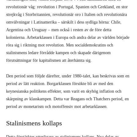
revolutionär våg: revolution i Portugal, Spanien och Grekland, en stor
strejkvåg i Storbritannien, revolutionär oro i Italien och revolutionära
omvälvningar i Latinamerika – särskilt i dess sydliga hörna: Chile,
Argentina och Uruguay – men också i resten av de före detta
kolonierna. Arbetarklassen i Europa och andra delar av världen började
röra sig i riktning mot revolution. Men socialdemokratins och
stalinismens ledare förrådde kampen och skapade därigenom
förutsättningar för kapitalismen att återhämta sig.
Den period som följde därefter, under 1980-talet, kan beskrivas som en
period av lätt reaktion. Borgarklassen försökte bli av med den
keynesianska politikens effekter, som varit en skyhög inflation och
skärpning av klasskampen. Detta var Reagans och Thatchers period, en
period av monetarism och motoffensiv mot arbetarklassen.
Stalinismens kollaps
Detta förstärktes ytterligare av stalinismens kollaps. Nya delar av