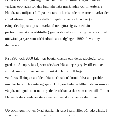
världen öppnades för den kapitalistiska marknaden och investerare.
Hundratals miljoner billiga arbetare och växande konsumentmarknader
i Sydostasien, Kina, före detta Sovjetunionen och Indien (som
tvingades öppna upp sin marknad och göra sig av med sina
protektionistiska skyddstullar) gav systemet en tillfällig respit och det
nödvändiga syre som förhindrade att nedgången 1990 blev en ny
depression.
På 1990- och 2000-talet var borgarklassen och deras ideologer som
grodan i Aisopos fabel, som försöker blåsa upp sig själv till en oxes
storlek men spricker under försöket. De föll till föga för
vanföreställningen att ”den fria marknaden” kunde lösa alla problem,
om den bara fick sköta sig själv. Tidigare hade de tillbett staten som en
välgörande gud, men nu började de förbanna den som roten till allt ont.
Det enda de krävde av staten var att den skulle lämna dem ifred.
Utvecklingen mot en ökad statlig närvaro i samhället började vända. I