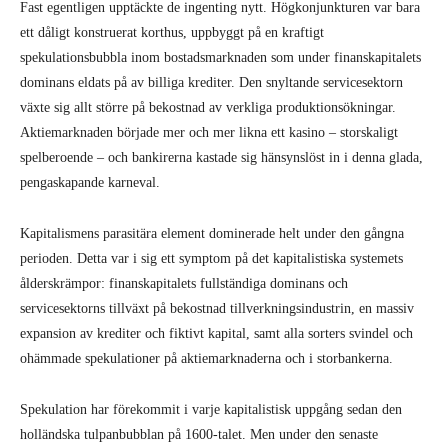
Fast egentligen upptäckte de ingenting nytt. Högkonjunkturen var bara
ett dåligt konstruerat korthus, uppbyggt på en kraftigt
spekulationsbubbla inom bostadsmarknaden som under finanskapitalets
dominans eldats på av billiga krediter. Den snyltande servicesektorn
växte sig allt större på bekostnad av verkliga produktionsökningar.
Aktiemarknaden började mer och mer likna ett kasino – storskaligt
spelberoende – och bankirerna kastade sig hänsynslöst in i denna glada,
pengaskapande karneval.
Kapitalismens parasitära element dominerade helt under den gångna
perioden. Detta var i sig ett symptom på det kapitalistiska systemets
ålderskrämpor: finanskapitalets fullständiga dominans och
servicesektorns tillväxt på bekostnad tillverkningsindustrin, en massiv
expansion av krediter och fiktivt kapital, samt alla sorters svindel och
ohämmade spekulationer på aktiemarknaderna och i storbankerna.
Spekulation har förekommit i varje kapitalistisk uppgång sedan den
holländska tulpanbubblan på 1600-talet. Men under den senaste