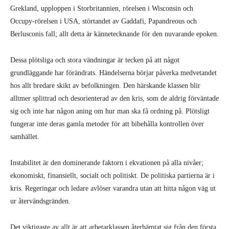
Grekland, upploppen i Storbritannien, rörelsen i Wisconsin och
Occupy-rörelsen i USA, störtandet av Gaddafi, Papandreous och
Berlusconis fall; allt detta är kännetecknande för den nuvarande epoken.
Dessa plötsliga och stora vändningar är tecken på att något
grundläggande har förändrats. Händelserna börjar påverka medvetandet
hos allt bredare skikt av befolkningen. Den härskande klassen blir
alltmer splittrad och desorienterad av den kris, som de aldrig förväntade
sig och inte har någon aning om hur man ska få ordning på. Plötsligt
fungerar inte deras gamla metoder för att bibehålla kontrollen över
samhället.
Instabilitet är den dominerande faktorn i ekvationen på alla nivåer;
ekonomiskt, finansiellt, socialt och politiskt. De politiska partierna är i
kris. Regeringar och ledare avlöser varandra utan att hitta någon väg ut
ur återvändsgränden.
Det viktigaste av allt är att arbetarklassen återhämtat sig från den första