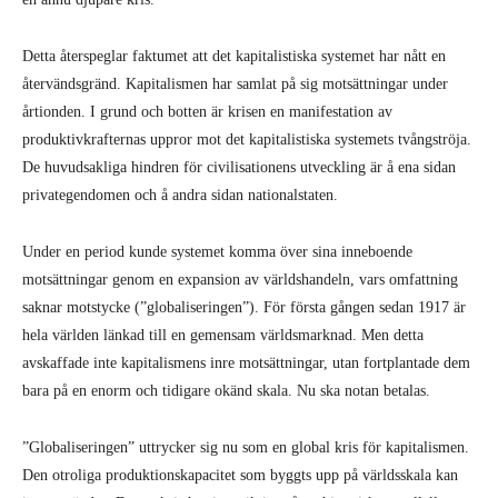
Detta återspeglar faktumet att det kapitalistiska systemet har nått en
återvändsgränd. Kapitalismen har samlat på sig motsättningar under
årtionden. I grund och botten är krisen en manifestation av
produktivkrafternas uppror mot det kapitalistiska systemets tvångströja.
De huvudsakliga hindren för civilisationens utveckling är å ena sidan
privategendomen och å andra sidan nationalstaten.
Under en period kunde systemet komma över sina inneboende
motsättningar genom en expansion av världshandeln, vars omfattning
saknar motstycke (”globaliseringen”). För första gången sedan 1917 är
hela världen länkad till en gemensam världsmarknad. Men detta
avskaffade inte kapitalismens inre motsättningar, utan fortplantade dem
bara på en enorm och tidigare okänd skala. Nu ska notan betalas.
”Globaliseringen” uttrycker sig nu som en global kris för kapitalismen.
Den otroliga produktionskapacitet som byggts upp på världsskala kan