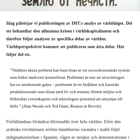
Idag påbörjar vi publiceringen av IMT:s analys av världsläget. Del
ett behandlar den allmänna krisen i världskapitalismen och
därefter följer analyser av specifika delar av världen.
Världsperspektivet kommer att publiceras som åtta delar. Här
följer del ett.
”Världens akuta problem kan bara lösas av ett socioekonomiskt system
som folket medvetet kontrollerar. Problemet är inte att utvecklingen
har en inneboende gräns – problemet är ett föråldrat och kaotiskt
produktionssätt som slösar med liv och resurser, förstör miljön och
förhindrar vetenskapens och teknologins potential att utnyttjas till
fullo.” (Alan Woods och Ted Grant, Reason in Revolt)
Förhållandena förändras blixtsnabbt över hela världen. Efter den
arabiska revolutionen avlöste händelserna varandra i snabb följd:
indignadosrörelsen i Spanien, vågen av strejker och demonstrationer i