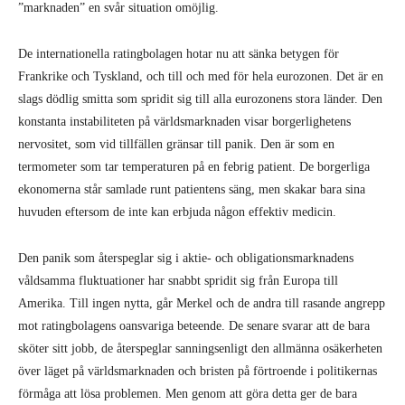
”marknaden” en svår situation omöjlig.
De internationella ratingbolagen hotar nu att sänka betygen för
Frankrike och Tyskland, och till och med för hela eurozonen. Det är en
slags dödlig smitta som spridit sig till alla eurozonens stora länder. Den
konstanta instabiliteten på världsmarknaden visar borgerlighetens
nervositet, som vid tillfällen gränsar till panik. Den är som en
termometer som tar temperaturen på en febrig patient. De borgerliga
ekonomerna står samlade runt patientens säng, men skakar bara sina
huvuden eftersom de inte kan erbjuda någon effektiv medicin.
Den panik som återspeglar sig i aktie- och obligationsmarknadens
våldsamma fluktuationer har snabbt spridit sig från Europa till
Amerika. Till ingen nytta, går Merkel och de andra till rasande angrepp
mot ratingbolagens oansvariga beteende. De senare svarar att de bara
sköter sitt jobb, de återspeglar sanningsenligt den allmänna osäkerheten
över läget på världsmarknaden och bristen på förtroende i politikernas
förmåga att lösa problemen. Men genom att göra detta ger de bara