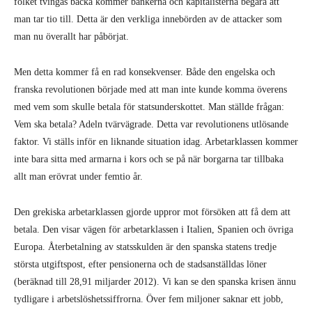
folket tvingas backa kommer bankerna och kapitalisterna begära att
man tar tio till. Detta är den verkliga innebörden av de attacker som
man nu överallt har påbörjat.
Men detta kommer få en rad konsekvenser. Både den engelska och
franska revolutionen började med att man inte kunde komma överens
med vem som skulle betala för statsunderskottet. Man ställde frågan:
Vem ska betala? Adeln tvärvägrade. Detta var revolutionens utlösande
faktor. Vi ställs inför en liknande situation idag. Arbetarklassen kommer
inte bara sitta med armarna i kors och se på när borgarna tar tillbaka
allt man erövrat under femtio år.
Den grekiska arbetarklassen gjorde uppror mot försöken att få dem att
betala. Den visar vägen för arbetarklassen i Italien, Spanien och övriga
Europa. Återbetalning av statsskulden är den spanska statens tredje
största utgiftspost, efter pensionerna och de stadsanställdas löner
(beräknad till 28,91 miljarder 2012). Vi kan se den spanska krisen ännu
tydligare i arbetslöshetssiffrorna. Över fem miljoner saknar ett jobb,