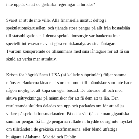
inte upptäcka att de grekiska regeringarna lurades?
Svaret är att de inte ville. Alla finansiella institut deltog i
spekulationskarusellen, och tjänade stora pengar på allt från bostadslån
till statsobligationer. I denna spekulationsorgie var bankerna inte
speciellt intresserade av att göra en riskanalys av sina låntagare.
Tvärtom konspirerade de tillsammans med sina låntagare för att få sin
skuld att verka mer attraktiv.
Krisen för högrisklånen i USA (så kallade subprimlån) följer samma
mönster. Bankerna lånade ut stora summor till människor som inte hade
någon möjlighet att köpa sin egen bostad. De utövade till och med
aktiva påtryckningar på människor för att få dem att ta lån. Den
resulterande skulden delades sen upp och packades om för att säljas
vidare på spekulationsmarknaden. På detta sätt tjänade man gigantiska
summor pengar. Så länge pengarna rullade in brydde de sig inte mycket
om tillståndet i de grekiska statsfinanserna, eller bland utfattiga
husägare i Alabama, Madrid och Dublin.