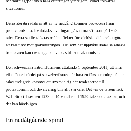
nedskärningspolitiken bara efterfrågan ytterligare, vilket förvärrar
situationen.
Deras största rädsla är att en ny nedgång kommer provocera fram
protektionism och valutadevalveringar, på samma sätt som på 1930-
talet. Detta skulle få katastrofala effekter för världshandeln och utgöra
ett reellt hot mot globaliseringen. Allt som har uppnåtts under se senaste
trettio åren kan rivas upp och vändas till sin raka motsats.
Den schweiziska nationalbankens uttalande (i september 2011) att man
ville få ned värdet på schweizerfrancen är bara en första varning på hur
saker troligtvis kommer att utveckla sig när tendenserna till
protektionism och devalvering blir allt starkare. Det var detta som fick
Wall Street-kraschen 1929 att förvandlas till 1930-talets depression, och
det kan hända igen.
En nedåtgående spiral