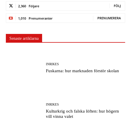
FÖLJ
2,360
Följare
PRENUMERERA
1,010
Prenumeranter
Senaste artiklarna
INRIKES
Fuskarna: hur marknaden förstör skolan
INRIKES
Kulturkrig och falska löften: hur högern
vill vinna valet