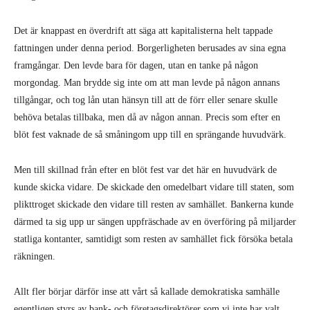
Det är knappast en överdrift att säga att kapitalisterna helt tappade
fattningen under denna period. Borgerligheten berusades av sina egna
framgångar. Den levde bara för dagen, utan en tanke på någon
morgondag. Man brydde sig inte om att man levde på någon annans
tillgångar, och tog lån utan hänsyn till att de förr eller senare skulle
behöva betalas tillbaka, men då av någon annan. Precis som efter en
blöt fest vaknade de så småningom upp till en sprängande huvudvärk.
Men till skillnad från efter en blöt fest var det här en huvudvärk de
kunde skicka vidare. De skickade den omedelbart vidare till staten, som
plikttroget skickade den vidare till resten av samhället. Bankerna kunde
därmed ta sig upp ur sängen uppfräschade av en överföring på miljarder
statliga kontanter, samtidigt som resten av samhället fick försöka betala
räkningen.
Allt fler börjar därför inse att vårt så kallade demokratiska samhälle
egentligen styrs av bank- och företagsdirektörer som vi inte har valt.