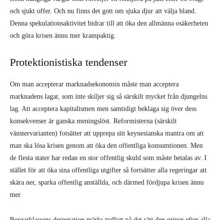
och sjukt offer. Och nu finns det gott om sjuka djur att välja bland.
Denna spekulationsaktivitet bidrar till att öka den allmänna osäkerheten
och göra krisen ännu mer krampaktig.
Protektionistiska tendenser
Om man accepterar marknadsekonomin måste man acceptera
marknadens lagar, som inte skiljer sig så särskilt mycket från djungelns
lag. Att acceptera kapitalismen men samtidigt beklaga sig över dess
konsekvenser är ganska meningslöst. Reformisterna (särskilt
vänstervarianten) fotsätter att upprepa sitt keynesianska mantra om att
man ska lösa krisen genom att öka den offentliga konsumtionen. Men
de flesta stater har redan en stor offentlig skuld som måste betalas av. I
stället för att öka sina offentliga utgifter så fortsätter alla regeringar att
skära ner, sparka offentlig anställda, och därmed fördjupa krisen ännu
mer.
Borgarklassens desperation märks tydligt på det sätt den griper efter alla