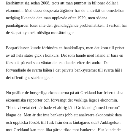
återhämtat sig sedan 2008, trots att man pumpat in biljoner dollar i
ekonomin. Med dessa desperata åtgärder har de undvikit en omedelbar
nedgång liknande den man upplevde efter 1929, men sådana
panikåtgärder löser inte den grundläggande problematiken. Tvärtom har
de skapat nya och olösliga motsättningar.
Borgarklassen kunde förhindra en bankkollaps, men det kom till priset
av att hela stater gick i konkurs. Det som hände med Island är bara en
försmak på vad som väntar det ena landet efter det andra. De
förvandlade de svarta hålen i det privata banksystemet till svarta hål i
det offentligas statsbudgetar.
Nu gnäller de borgerliga ekonomerna på att Grekland har friserat sina
ekonomiska rapporter och förvrängt det verkliga läget i ekonomin.
”Hade vi vetat det här hade vi aldrig låtit Grekland gå med i euron”
klagar de. Men är det inte bankens jobb att analysera ekonomisk data
och upptäcka försök till fusk från deras låntagares sida? Anklagelsen
mot Grekland kan man lika gärna rikta mot bankerna. Hur kunde de