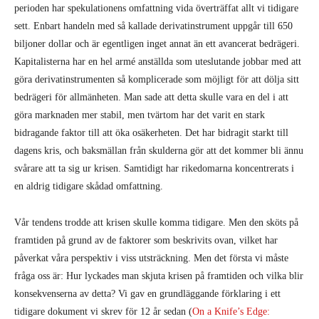
perioden har spekulationens omfattning vida överträffat allt vi tidigare
sett. Enbart handeln med så kallade derivatinstrument uppgår till 650
biljoner dollar och är egentligen inget annat än ett avancerat bedrägeri.
Kapitalisterna har en hel armé anställda som uteslutande jobbar med att
göra derivatinstrumenten så komplicerade som möjligt för att dölja sitt
bedrägeri för allmänheten. Man sade att detta skulle vara en del i att
göra marknaden mer stabil, men tvärtom har det varit en stark
bidragande faktor till att öka osäkerheten. Det har bidragit starkt till
dagens kris, och baksmällan från skulderna gör att det kommer bli ännu
svårare att ta sig ur krisen. Samtidigt har rikedomarna koncentrerats i
en aldrig tidigare skådad omfattning.
Vår tendens trodde att krisen skulle komma tidigare. Men den sköts på
framtiden på grund av de faktorer som beskrivits ovan, vilket har
påverkat våra perspektiv i viss utsträckning. Men det första vi måste
fråga oss är: Hur lyckades man skjuta krisen på framtiden och vilka blir
konsekvenserna av detta? Vi gav en grundläggande förklaring i ett
tidigare dokument vi skrev för 12 år sedan (
On a Knife’s Edge: