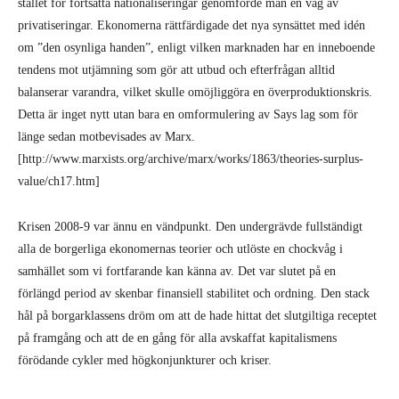
stället för fortsatta nationaliseringar genomförde man en våg av
privatiseringar. Ekonomerna rättfärdigade det nya synsättet med idén
om ”den osynliga handen”, enligt vilken marknaden har en inneboende
tendens mot utjämning som gör att utbud och efterfrågan alltid
balanserar varandra, vilket skulle omöjliggöra en överproduktionskris.
Detta är inget nytt utan bara en omformulering av Says lag som för
länge sedan motbevisades av Marx.
[http://www.marxists.org/archive/marx/works/1863/theories-surplus-
value/ch17.htm]
Krisen 2008-9 var ännu en vändpunkt. Den undergrävde fullständigt
alla de borgerliga ekonomernas teorier och utlöste en chockvåg i
samhället som vi fortfarande kan känna av. Det var slutet på en
förlängd period av skenbar finansiell stabilitet och ordning. Den stack
hål på borgarklassens dröm om att de hade hittat det slutgiltiga receptet
på framgång och att de en gång för alla avskaffat kapitalismens
förödande cykler med högkonjunkturer och kriser.