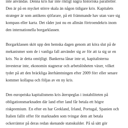
inte användas. Denna kris har inte riktigt några historiska paralleller.
Den är på en mycket större skala än någon tidigare kris. Kapitalets
strateger är som antikens sjöfarare, på ett främmande hav utan vare sig
kompass eller karta. Det råder just nu en allmän förtroendekris inom
den internationella borgarklassen.
Borgarklassen sköt upp den hemska dagen genom att köra slut på de
mekanismer som de i vanliga fall använder sig av för att ta sig ur en
kris. Nu är detta omöjligt. Bankerna lånar inte ut, kapitalisterna
investerar inte, ekonomin stagnerar och arbetslösheten växer, vilket
tyder på att den bräckliga återhämtningen efter 2009 förr eller senare
kommer kollapsa och följas av en ny kris.
Den europeiska kapitalismens kris återspeglas i instabiliteten på
obligationsmarknaden där land efter land får betala ett högre
riskpremium. En efter en har Grekland, Irland, Portugal, Spanien och
Italien fallit offer för marknaden som tvingar dem att betala
ockerräntor på deras redan skenande statsskulder. På så sätt gör