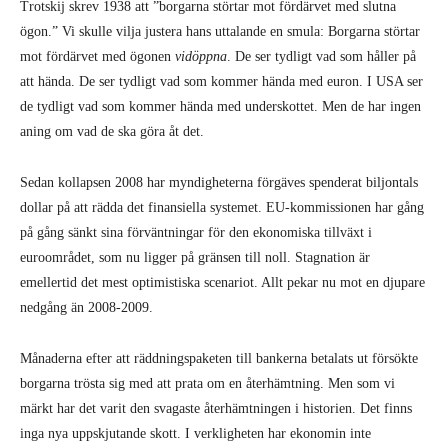
Trotskij skrev 1938 att ”borgarna störtar mot fördärvet med slutna
ögon.” Vi skulle vilja justera hans uttalande en smula: Borgarna störtar
mot fördärvet med ögonen
vidöppna
. De ser tydligt vad som håller på
att hända. De ser tydligt vad som kommer hända med euron. I USA ser
de tydligt vad som kommer hända med underskottet. Men de har ingen
aning om vad de ska göra åt det.
Sedan kollapsen 2008 har myndigheterna förgäves spenderat biljontals
dollar på att rädda det finansiella systemet. EU-kommissionen har gång
på gång sänkt sina förväntningar för den ekonomiska tillväxt i
euroområdet, som nu ligger på gränsen till noll. Stagnation är
emellertid det mest optimistiska scenariot. Allt pekar nu mot en djupare
nedgång än 2008-2009.
Månaderna efter att räddningspaketen till bankerna betalats ut försökte
borgarna trösta sig med att prata om en återhämtning. Men som vi
märkt har det varit den svagaste återhämtningen i historien. Det finns
inga nya uppskjutande skott. I verkligheten har ekonomin inte