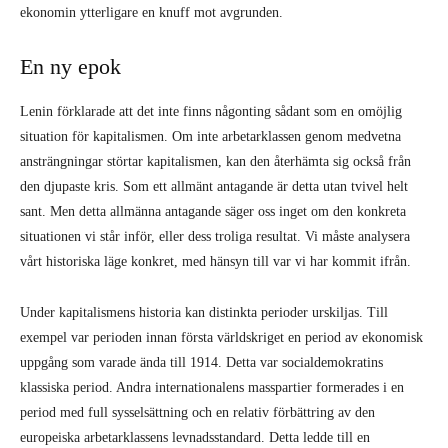
ekonomin ytterligare en knuff mot avgrunden.
En ny epok
Lenin förklarade att det inte finns någonting sådant som en omöjlig
situation för kapitalismen. Om inte arbetarklassen genom medvetna
ansträngningar störtar kapitalismen, kan den återhämta sig också från
den djupaste kris. Som ett allmänt antagande är detta utan tvivel helt
sant. Men detta allmänna antagande säger oss inget om den konkreta
situationen vi står inför, eller dess troliga resultat. Vi måste analysera
vårt historiska läge konkret, med hänsyn till var vi har kommit ifrån.
Under kapitalismens historia kan distinkta perioder urskiljas. Till
exempel var perioden innan första världskriget en period av ekonomisk
uppgång som varade ända till 1914. Detta var socialdemokratins
klassiska period. Andra internationalens masspartier formerades i en
period med full sysselsättning och en relativ förbättring av den
europeiska arbetarklassens levnadsstandard. Detta ledde till en