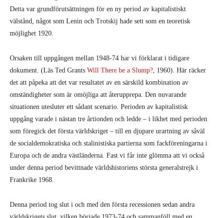
Detta var grundförutsättningen för en ny period av kapitalistiskt
välstånd, något som Lenin och Trotskij hade sett som en teoretisk
möjlighet 1920.
Orsaken till uppgången mellan 1948-74 har vi förklarat i tidigare
dokument. (Läs Ted Grants
Will There be a Slump?
, 1960). Här räcker
det att påpeka att det var resultatet av en särskild kombination av
omständigheter som är omöjliga att återupprepa. Den nuvarande
situationen utesluter ett sådant scenario. Perioden av kapitalistisk
uppgång varade i nästan tre årtionden och ledde – i likhet med perioden
som föregick det första världskriget – till en djupare urartning av såväl
de socialdemokratiska och stalinistiska partierna som fackföreningarna i
Europa och de andra västländerna. Fast vi får inte glömma att vi också
under denna period bevittnade världshistoriens största generalstrejk i
Frankrike 1968.
Denna period tog slut i och med den första recessionen sedan andra
världskrigets slut, vilken började 1973-74 och sammanföll med en