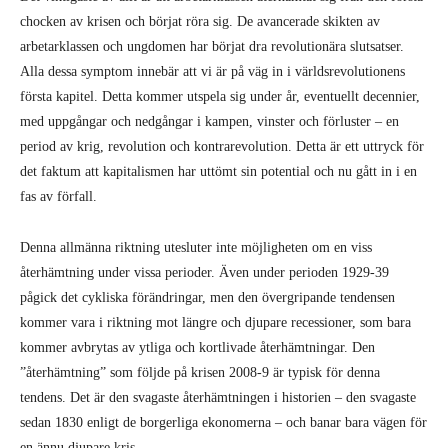
chocken av krisen och börjat röra sig. De avancerade skikten av
arbetarklassen och ungdomen har börjat dra revolutionära slutsatser.
Alla dessa symptom innebär att vi är på väg in i världsrevolutionens
första kapitel. Detta kommer utspela sig under år, eventuellt decennier,
med uppgångar och nedgångar i kampen, vinster och förluster – en
period av krig, revolution och kontrarevolution. Detta är ett uttryck för
det faktum att kapitalismen har uttömt sin potential och nu gått in i en
fas av förfall.
Denna allmänna riktning utesluter inte möjligheten om en viss
återhämtning under vissa perioder. Även under perioden 1929-39
pågick det cykliska förändringar, men den övergripande tendensen
kommer vara i riktning mot längre och djupare recessioner, som bara
kommer avbrytas av ytliga och kortlivade återhämtningar. Den
”återhämtning” som följde på krisen 2008-9 är typisk för denna
tendens. Det är den svagaste återhämtningen i historien – den svagaste
sedan 1830 enligt de borgerliga ekonomerna – och banar bara vägen för
en ännu djupare kris.