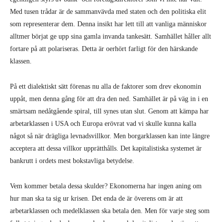
Med tusen trådar är de sammanvävda med staten och den politiska elit
som representerar dem. Denna insikt har lett till att vanliga människor
alltmer börjat ge upp sina gamla invanda tankesätt. Samhället håller allt
fortare på att polariseras. Detta är oerhört farligt för den härskande
klassen.
På ett dialektiskt sätt förenas nu alla de faktorer som drev ekonomin
uppåt, men denna gång för att dra den ned. Samhället är på väg in i en
smärtsam nedåtgående spiral, till synes utan slut. Genom att kämpa har
arbetarklassen i USA och Europa erövrat vad vi skulle kunna kalla
något så när drägliga levnadsvillkor. Men borgarklassen kan inte längre
acceptera att dessa villkor upprätthålls. Det kapitalistiska systemet är
bankrutt i ordets mest bokstavliga betydelse.
Vem kommer betala dessa skulder? Ekonomerna har ingen aning om
hur man ska ta sig ur krisen. Det enda de är överens om är att
arbetarklassen och medelklassen ska betala den. Men för varje steg som