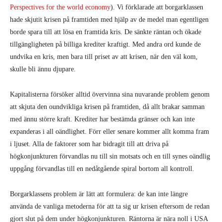
Perspectives for the world economy
). Vi förklarade att borgarklassen
hade skjutit krisen på framtiden med hjälp av de medel man egentligen
borde spara till att lösa en framtida kris. De sänkte räntan och ökade
tillgängligheten på billiga krediter kraftigt. Med andra ord kunde de
undvika en kris, men bara till priset av att krisen, när den väl kom,
skulle bli ännu djupare.
Kapitalisterna försöker alltid övervinna sina nuvarande problem genom
att skjuta den oundvikliga krisen på framtiden, då allt brakar samman
med ännu större kraft. Krediter har bestämda gränser och kan inte
expanderas i all oändlighet. Förr eller senare kommer allt komma fram
i ljuset. Alla de faktorer som har bidragit till att driva på
högkonjunkturen förvandlas nu till sin motsats och en till synes oändlig
uppgång förvandlas till en nedåtgående spiral bortom all kontroll.
Borgarklassens problem är lätt att formulera: de kan inte längre
använda de vanliga metoderna för att ta sig ur krisen eftersom de redan
gjort slut på dem under högkonjunkturen. Räntorna är nära noll i USA