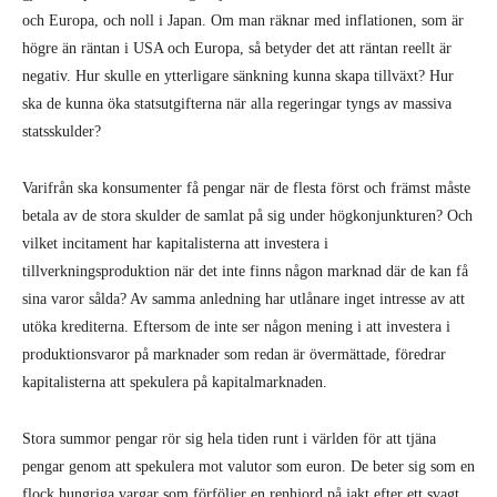
och Europa, och noll i Japan. Om man räknar med inflationen, som är
högre än räntan i USA och Europa, så betyder det att räntan reellt är
negativ. Hur skulle en ytterligare sänkning kunna skapa tillväxt? Hur
ska de kunna öka statsutgifterna när alla regeringar tyngs av massiva
statsskulder?
Varifrån ska konsumenter få pengar när de flesta först och främst måste
betala av de stora skulder de samlat på sig under högkonjunkturen? Och
vilket incitament har kapitalisterna att investera i
tillverkningsproduktion när det inte finns någon marknad där de kan få
sina varor sålda? Av samma anledning har utlånare inget intresse av att
utöka krediterna. Eftersom de inte ser någon mening i att investera i
produktionsvaror på marknader som redan är övermättade, föredrar
kapitalisterna att spekulera på kapitalmarknaden.
Stora summor pengar rör sig hela tiden runt i världen för att tjäna
pengar genom att spekulera mot valutor som euron. De beter sig som en
flock hungriga vargar som förföljer en renhjord på jakt efter ett svagt