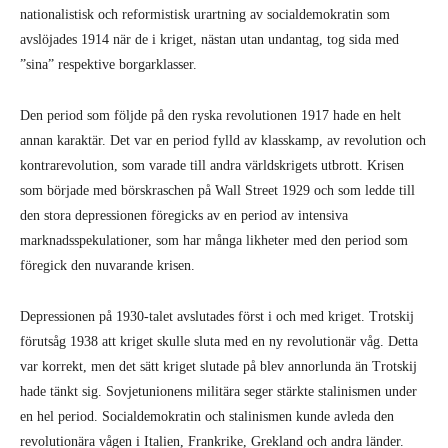
nationalistisk och reformistisk urartning av socialdemokratin som
avslöjades 1914 när de i kriget, nästan utan undantag, tog sida med
”sina” respektive borgarklasser.
Den period som följde på den ryska revolutionen 1917 hade en helt
annan karaktär. Det var en period fylld av klasskamp, av revolution och
kontrarevolution, som varade till andra världskrigets utbrott. Krisen
som började med börskraschen på Wall Street 1929 och som ledde till
den stora depressionen föregicks av en period av intensiva
marknadsspekulationer, som har många likheter med den period som
föregick den nuvarande krisen.
Depressionen på 1930-talet avslutades först i och med kriget. Trotskij
förutsåg 1938 att kriget skulle sluta med en ny revolutionär våg. Detta
var korrekt, men det sätt kriget slutade på blev annorlunda än Trotskij
hade tänkt sig. Sovjetunionens militära seger stärkte stalinismen under
en hel period. Socialdemokratin och stalinismen kunde avleda den
revolutionära vågen i Italien, Frankrike, Grekland och andra länder.