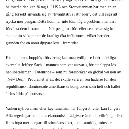
halmstrån den kan få tag i. I USA och Storbritannien har man än en
gång försökt använda sig av ”kvantitativa lättnader”, det vill säga att
trycka mer pengar. Detta kommer inte lösa några problem utan bara
förvärra dem i framtiden. När pengarna förr eller senare tar sig in i
ekonomin så kommer de kraftigt öka inflationen, vilket bereder
grunden för en ännu djupare kris i framtiden.
Ekonomernas hopplösa förvirring kan man tydligt se i det märkliga
exemplet Jeffrey Sach – mannen som var ansvarig för att släppa lös
neoliberalismen i Östeuropa – som nu förespråkar en global version av
”New Deal”. Problemet är att det skulle vara en ren hädelse för den
republikanskt dominerade amerikanska kongressen som helt och hållet
är inställda på motsatsen.
Varken nyliberalism eller keynesianism har fungerat, eller kan fungera.
Alla regeringar och deras ekonomiska rådgivare är totalt villrådiga. Det
finns inga mer pengar till stimulanspaket, men samtidigt minskar