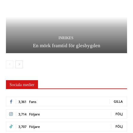
INRIKES
En mörk framtid för glesbygden
Sociala medier
GILLA
3,361
Fans
FÖLJ
3,714
Följare
FÖLJ
3,707
Följare