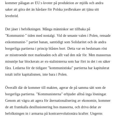
kommer pålagan av EU:s kvoter på produktion av mjölk och andra
saker att göra det än hårdare för Polska jordbrukare att tjäna sitt
levebröd.
Det jäser i befolkningen. Många människor ser tillbaka på
”Kommunist-” tiden med nostalgi. Vid de senaste valen i Polen, rensade
exkommunist-” partiet banan, samtidigt som Solidaritet och de andra
borgerliga partierna i princip blåstes bort. Detta var en beslutsam röst
av misstroende mot marknaden och allt vad den står för. Men massornas
missnöje har blockerats av ex-stalinisterna som har fört in det i en säker
fåra. Ledarna för de tidigare ”kommunistiska” partierna har kapitulerat
totalt inför kapitalismen, inte bara i Polen.
Överallt där de kommer till makten, agerar de på samma sätt som de
borgerliga partierna. ”Kommunisterna” erbjuder alltså inga lösningar.
Genom att vägra att agera för åternationalisering av ekonomin, kommer
de att framkalla desillusionering hos massorna, och driva delar av
befolkningen in i armarna på kontrarevolutionära krafter. Ungerns