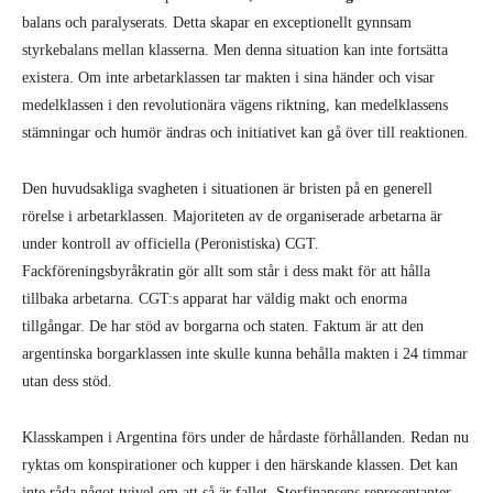
balans och paralyserats. Detta skapar en exceptionellt gynnsam
styrkebalans mellan klasserna. Men denna situation kan inte fortsätta
existera. Om inte arbetarklassen tar makten i sina händer och visar
medelklassen i den revolutionära vägens riktning, kan medelklassens
stämningar och humör ändras och initiativet kan gå över till reaktionen.
Den huvudsakliga svagheten i situationen är bristen på en generell
rörelse i arbetarklassen. Majoriteten av de organiserade arbetarna är
under kontroll av officiella (Peronistiska) CGT.
Fackföreningsbyråkratin gör allt som står i dess makt för att hålla
tillbaka arbetarna. CGT:s apparat har väldig makt och enorma
tillgångar. De har stöd av borgarna och staten. Faktum är att den
argentinska borgarklassen inte skulle kunna behålla makten i 24 timmar
utan dess stöd.
Klasskampen i Argentina förs under de hårdaste förhållanden. Redan nu
ryktas om konspirationer och kupper i den härskande klassen. Det kan
inte råda något tvivel om att så är fallet. Storfinansens representanter,