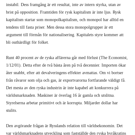
instabil. Dess framgång är ett resultat, inte av intern styrka, utan av
brist på opposition. Framtiden för rysk kapitalism är inte ljus. Rysk
kapitalism startar som monopolkapitalism, och monopol har alltid en
tendens till fasta priser. Men dessa stora monopolgrupper är ett
argument till förmån för nationalisering. Kapitalets styre kommer att
bli outhärdligt för folket.
Runt 40 procent av de ryska affärerna går med förlust (The Economist,
1/12/01). Detta efter de två bästa åren på två decennier. Importen ökar
åter snabbt, efter att devalveringens effekter avmattas. Om vi bortser
från råvaror som olja och gas, är exportvarorna fortfarande väldigt få.
Det mesta av den ryska industrin är inte kapabel att konkurrera på
världsmarknaden. Maskiner är överlag 16 år gamla och utslitna.
Styrelserna arbetar primitivt och är korrupta. Miljarder dollar har
stulits.
Den avgörande frågan är Rysslands relation till världsekonomin. Det
var världsmarknadens utveckling som fastställde den ryska byråkratins