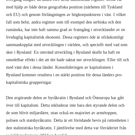
med hjälp av både deras geografiska position (närheten till Tyskland
och EU) och genom förlängningen av högkonjunkturen i väst. I vilket
fall som helst, andra regimer som till exempel den serbiska och den
rumänska, har inte haft samma grad av framgång i utvecklandet av en
livsduglig kapitalistisk ekonomi. Dessa regimers öde är ofrånkomligt
sammankopplat med utvecklingen i världen, och speciellt med vad som
sker i Ryssland. En omvänd utveckling i Ryssland skulle ha haft en
omedelbar effekt i det att det hade saktat ner utvecklingen. Eller till och
med vänt den i dessa länder. Konsolideringen av kapitalismen i
Ryssland kommer resultera i en stärkt position för dessa länders pro-
kapitalistiska grupperingar.
Den avgörande delen av byråkratin i Ryssland och Östeuropa har gått
över till kapitalism. Detta inkluderar inte bara den styrande delen och
de som blivit miljardärer, utan också en majoritet av armétoppen,
polisen och statsbyråkratin. Detta är ett förödande bevis på ruttenheten i
den stalinistiska byråkratin. I jämförelse med detta var förräderiet från