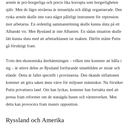
armén är pro-borgerliga och precis lika korrupta som borgerligheten
själv. Men de lägre nivåerna är missnöjda och dåligt organiserade. Den
ryska armén skulle inte vara något pålitligt instrument för repression
mot arbetarna. En ordentlig sammanstötning skulle kunna sluta på ett
Albanskt vis. Men Ryssland är inte Albanien. En sådan situation skulle
lätt kunna sluta med att arbetarklassen tar makten. Därför måste Putin
gå försiktigt fram.
Trots den ekonomiska återhämtningen – vilken inte kommer att hålla i
sig – är större delen av Ryssland fortfarande sinnebilden av misär och
elände. Detta är fallet speciellt i provinserna. Den ökande inflationen
kommer att göra saken ännu värre för miljoner människor. Nu försöker
Putin privatisera land. Om han lyckas, kommer han fortsätta med att
pressa fram reformer om de statsägda husen och värmeverken. Men
detta kan provocera fram massiv opposition.
Ryssland och Amerika