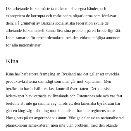
Det arbetande folket måste ta makten i sina egna händer, och
expropriera de korrupta och reaktionära oligarkierna som förslavar
dem. På grundval av Balkans socialistiska federation skulle de
arbetande folken enkelt kunna lösa sina problem på ett broderligt sätt.
Inom ramarna för arbetardemokrati och den vidaste möjliga autonomi
för alla nationaliteter.
Kina
Kina har haft större framgång än Ryssland när det gäller att utveckla
produktivkrafterna samtidigt som man går mot kapitalism. Men
byråkratin har behållit en fast kontroll över staten. Det kinesiska
ledarskapet blev varnade av Rysslands och Östeuropas öde och var fast
beslutna att inte gå samma väg. Trots att den kinesiska byråkratin har
gått en lång väg i riktning mot kapitalism, har inte regimens natur
klartgjorts på ett avgörande vis ännu. Viktiga delar av en nationaliserad
planekonomi samexisterar, men inte utan problem, med den ökande