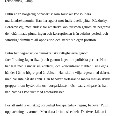
(ekonomisk) kamp.
Putin är en borgerlig bonapartist som försöker konsolidera
marknadsekonomin. Han har agerat mot individuella jättar (Guzinsky,
Berezovsky), men endast för att stärka kapitalismen genom att begränsa
den ohämmade plundringen och korruptionen från Jeltsins period, och
samtidigt eliminera all opposition och stärka sin egen position.
Putin har begränsat de demokratiska rättigheterna genom
fackföreningslagen (kzot) och genom lagen om politiska partier. Han
har lagt media under sin kontroll, och koncentrerat makten i sina egna
händer i ännu högre grad än Jeltsin. Han skulle vilja regera med dekret,
men har inte nåt dit ännu. Han behöver fortfarande medla mellan skilda
grupper inom byråkratin och borgarklassen. Och vad viktigare är, han
kan hamna i konflikt med arbetarklassen.
För att instifta en riktig borgerligt bonapartistisk regim, behöver Putin
uppbackning av armén. Men detta är inte så enkelt. De övre skikten i