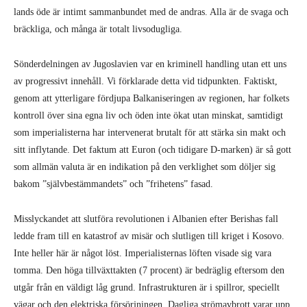
lands öde är intimt sammanbundet med de andras. Alla är de svaga och
bräckliga, och många är totalt livsodugliga.
Sönderdelningen av Jugoslavien var en kriminell handling utan ett uns
av progressivt innehåll. Vi förklarade detta vid tidpunkten. Faktiskt,
genom att ytterligare fördjupa Balkaniseringen av regionen, har folkets
kontroll över sina egna liv och öden inte ökat utan minskat, samtidigt
som imperialisterna har intervenerat brutalt för att stärka sin makt och
sitt inflytande. Det faktum att Euron (och tidigare D-marken) är så gott
som allmän valuta är en indikation på den verklighet som döljer sig
bakom ”självbestämmandets” och ”frihetens” fasad.
Misslyckandet att slutföra revolutionen i Albanien efter Berishas fall
ledde fram till en katastrof av misär och slutligen till kriget i Kosovo.
Inte heller här är något löst. Imperialisternas löften visade sig vara
tomma. Den höga tillväxttakten (7 procent) är bedräglig eftersom den
utgår från en väldigt låg grund. Infrastrukturen är i spillror, speciellt
vägar och den elektriska försörjningen. Dagliga strömavbrott varar upp