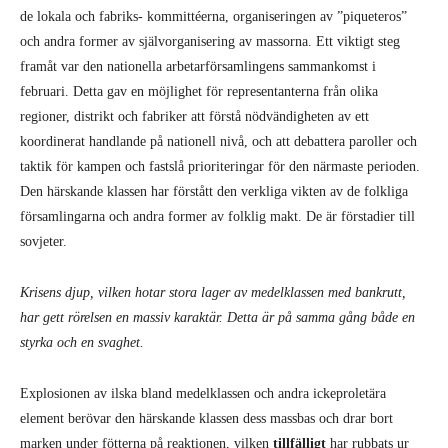
de lokala och fabriks- kommittéerna, organiseringen av ”piqueteros”
och andra former av självorganisering av massorna. Ett viktigt steg
framåt var den nationella arbetarförsamlingens sammankomst i
februari. Detta gav en möjlighet för representanterna från olika
regioner, distrikt och fabriker att förstå nödvändigheten av ett
koordinerat handlande på nationell nivå, och att debattera paroller och
taktik för kampen och fastslå prioriteringar för den närmaste perioden.
Den härskande klassen har förstått den verkliga vikten av de folkliga
församlingarna och andra former av folklig makt. De är förstadier till
sovjeter.
Krisens djup, vilken hotar stora lager av medelklassen med bankrutt,
har gett rörelsen en massiv karaktär. Detta är på samma gång både en
styrka och en svaghet.
Explosionen av ilska bland medelklassen och andra ickeproletära
element berövar den härskande klassen dess massbas och drar bort
marken under fötterna på reaktionen, vilken
tillfälligt
har rubbats ur