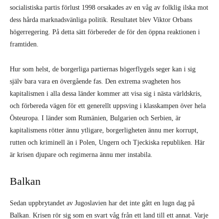
socialistiska partis förlust 1998 orsakades av en våg av folklig ilska mot
dess hårda marknadsvänliga politik. Resultatet blev Viktor Orbans
högerregering. På detta sätt förbereder de för den öppna reaktionen i
framtiden.
Hur som helst, de borgerliga partiernas högerflygels seger kan i sig
själv bara vara en övergående fas. Den extrema svagheten hos
kapitalismen i alla dessa länder kommer att visa sig i nästa världskris,
och förbereda vägen för ett generellt uppsving i klasskampen över hela
Östeuropa. I länder som Rumänien, Bulgarien och Serbien, är
kapitalismens rötter ännu ytligare, borgerligheten ännu mer korrupt,
rutten och kriminell än i Polen, Ungern och Tjeckiska republiken. Här
är krisen djupare och regimerna ännu mer instabila.
Balkan
Sedan uppbrytandet av Jugoslavien har det inte gått en lugn dag på
Balkan. Krisen rör sig som en svart våg från ett land till ett annat. Varje