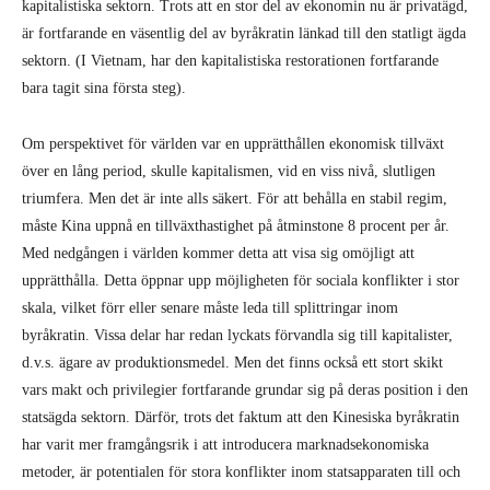
kapitalistiska sektorn. Trots att en stor del av ekonomin nu är privatägd,
är fortfarande en väsentlig del av byråkratin länkad till den statligt ägda
sektorn. (I Vietnam, har den kapitalistiska restorationen fortfarande
bara tagit sina första steg).
Om perspektivet för världen var en upprätthållen ekonomisk tillväxt
över en lång period, skulle kapitalismen, vid en viss nivå, slutligen
triumfera. Men det är inte alls säkert. För att behålla en stabil regim,
måste Kina uppnå en tillväxthastighet på åtminstone 8 procent per år.
Med nedgången i världen kommer detta att visa sig omöjligt att
upprätthålla. Detta öppnar upp möjligheten för sociala konflikter i stor
skala, vilket förr eller senare måste leda till splittringar inom
byråkratin. Vissa delar har redan lyckats förvandla sig till kapitalister,
d.v.s. ägare av produktionsmedel. Men det finns också ett stort skikt
vars makt och privilegier fortfarande grundar sig på deras position i den
statsägda sektorn. Därför, trots det faktum att den Kinesiska byråkratin
har varit mer framgångsrik i att introducera marknadsekonomiska
metoder, är potentialen för stora konflikter inom statsapparaten till och