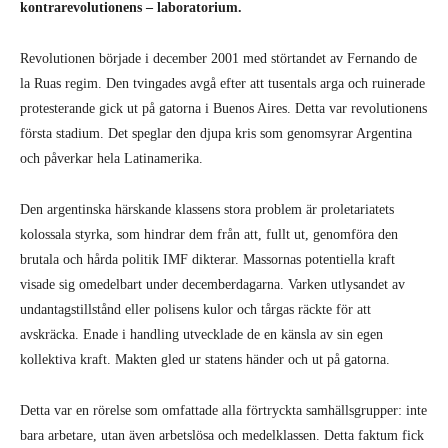
kontrarevolutionens – laboratorium.
Revolutionen började i december 2001 med störtandet av Fernando de
la Ruas regim. Den tvingades avgå efter att tusentals arga och ruinerade
protesterande gick ut på gatorna i Buenos Aires. Detta var revolutionens
första stadium. Det speglar den djupa kris som genomsyrar Argentina
och påverkar hela Latinamerika.
Den argentinska härskande klassens stora problem är proletariatets
kolossala styrka, som hindrar dem från att, fullt ut, genomföra den
brutala och hårda politik IMF dikterar. Massornas potentiella kraft
visade sig omedelbart under decemberdagarna. Varken utlysandet av
undantagstillstånd eller polisens kulor och tårgas räckte för att
avskräcka. Enade i handling utvecklade de en känsla av sin egen
kollektiva kraft. Makten gled ur statens händer och ut på gatorna.
Detta var en rörelse som omfattade alla förtryckta samhällsgrupper: inte
bara arbetare, utan även arbetslösa och medelklassen. Detta faktum fick