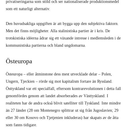
privatiseringarna som stöld och ser nationaliserade produktionsmedel
som ett naturligt alternativ.
Den huvudsakliga uppgiften är att bygga upp den subjektiva faktorn.
Men det finns möjligheter. Alla stalinistiska partier är i kris. De
trotskistiska idéerna ådrar sig ett växande intresse i medlemsleden i de
kommunistiska partierna och bland ungdomarna.
Östeuropa
Östeuropa – eller åtminstone dess mest utvecklade delar – Polen,
Ungern, Tjeckien – rörde sig mot kapitalism fortare än Ryssland.
Östtyskland var ett specialfall, eftersom kontrarevolutionen i detta fall
genomfördes genom att landet absorberades av Västtyskland. I
realiteten har de andra också blivit satelliter till Tyskland. Inte mindre
än 27 länder (28 om Montenegro splittrar ut sig från Jugoslavien; 29
eller 30 om Kosovo och Tjetjenien inkluderas) har skapats av de åtta
som fanns tidigare.