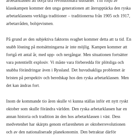
arbetarklassen att börja dra revolutionära slutsatser. Till följd av
klasskampen kommer den unga generationen att återupptäcka den ryska
arbetarklassens verkliga traditioner – traditionerna från 1905 och 1917,
arbetarråden, bolsjevismen.
På grund av den subjektiva faktorns svaghet kommer detta att ta tid. En
snabb lösning på motsättningarna är inte möjlig. Kampen kommer att
fortgå ett antal år, med upp- och nergångar. Men situationen fortsätter
vara potentiellt explosiv. Vi måste vara förberedda för plötsliga och
snabba förändringar även i Ryssland. Det huvudsakliga problemet är
bristen på perspektiv och beredskap hos den ryska arbetarklassen. Men
det kan ändras fort.
Inom de kommande tio åren skulle vi kunna ställas inför ett nytt ryskt
oktober som skulle förändra världen. Den ryska arbetarklassen har en
annan historia och tradition än den hos arbetarklassen i väst. Dess
medvetenhet har skärpts genom erfarenheten av oktoberrevolutionen
och av den nationaliserade planekonomin. Den betraktar därför