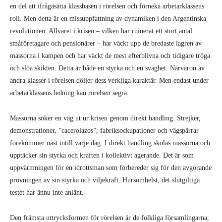
en del att ifrågasätta klassbasen i rörelsen och förneka arbetarklassens
roll. Men detta är en missuppfattning av dynamiken i den Argentinska
revolutionen. Allvaret i krisen – vilken har ruinerat ett stort antal
småföretagare och pensionärer – har väckt upp de bredaste lagren av
massorna i kampen och har väckt de mest efterblivna och tidigare tröga
och slöa skikten. Detta är både en styrka och en svaghet. Närvaron av
andra klasser i rörelsen döljer dess verkliga karaktär. Men endast under
arbetarklassens ledning kan rörelsen segra.
Massorna söker en väg ut ur krisen genom direkt handling. Strejker,
demonstrationer, ”cacerolazos”, fabriksockupationer och vägspärrar
förekommer näst intill varje dag. I direkt handling skolas massorna och
upptäcker sin styrka och kraften i kollektivt agerande. Det är som
uppvärmningen för en idrottsman som förbereder sig för den avgörande
prövningen av sin styrka och viljekraft. Hursomhelst, det slutgiltiga
testet har ännu inte anlänt.
Den främsta uttrycksformen för rörelsen är de folkliga församlingarna,