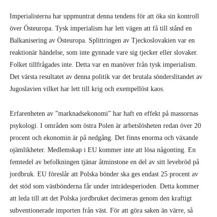
Imperialisterna har uppmuntrat denna tendens för att öka sin kontroll
över Östeuropa. Tysk imperialism har lett vägen att få till stånd en
Balkanisering av Östeuropa. Splittringen av Tjeckoslovakien var en
reaktionär händelse, som inte gynnade vare sig tjecker eller slovaker.
Folket tillfrågades inte. Detta var en manöver från tysk imperialism.
Det värsta resultatet av denna politik var det brutala sönderslitandet av
Jugoslavien vilket har lett till krig och exempellöst kaos.
Erfarenheten av ”marknadsekonomi” har haft en effekt på massornas
psykologi. I områden som östra Polen är arbetslösheten redan över 20
procent och ekonomin är på nedgång. Det finns enorma och växande
ojämlikheter. Medlemskap i EU kommer inte att lösa någonting. En
femtedel av befolkningen tjänar åtminstone en del av sitt levebröd på
jordbruk. EU föreslår att Polska bönder ska ges endast 25 procent av
det stöd som västbönderna får under inträdesperioden. Detta kommer
att leda till att det Polska jordbruket decimeras genom den kraftigt
subventionerade importen från väst. För att göra saken än värre, så