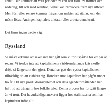
annat. Där kommer att vara perioder av ebb och flod, av trötthet och
nederlag, till och med reaktion, vilket kan provocera fram nya utbrott.
Men förr eller senare kommer frågan om makten att ställas, och den
måste lösas. Antingen kapitalets diktatur eller arbetardemokrati.
Det finns ingen tredje väg.
Ryssland
Vi måste erkänna att saker inte har gått som vi förutspådde för ett par år
sedan. Vi trodde inte att kapitalismens världsomfattande kris skulle
dröja så länge som den gjort. Detta har gett den ryska kapitalismen
tillräcklig tid att etablera sig. Rörelsen mot kapitalism har pågått under
tio år. Det nya produktionssystemet och dess ägandeförhållanden har
haft tid att tränga in hos folkflertalet. Denna process har fortgått längre
än vi trott. Det huvudsakliga ansvaret ligger hos stalinisterna som har
kapitulerat inför allt.