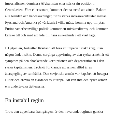
imperialismen dominera Afghanistan eller stärka sin position i
Centralasien. Förr eller senare, kommer denna trend att vända. Bakom
alla leenden och handskakningar, finns starka intressekonflikter mellan
Ryssland och Amerika på världsnivå vilka måste komma upp till ytan.
Putins samarbetsvilliga politik kommer att misskrediteras, och kommer
kanske till och med att leda till hans avskedande i ett visst läge.
I Tjetjenien, fortsätter Ryssland att föra ett imperialistiskt krig, utan
någon ände i sikte. Denna sorgliga uppvisning av den ryska armén är ett
symptom på den chockerande korruptionen och degenerationen i den
ryska kapitalismen. Trotskij förklarade att armén alltid är en
återspegling av samhället. Den sovjetiska armén var kapabel att besegra
Hitler och erövra en fjärdedel av Europa. Nu kan inte den ryska armén
ens undertrycka tjetjenerna.
En instabil regim
Trots den uppenbara framgången, är den nuvarande regimen ganska