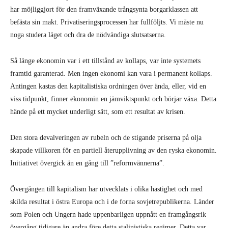
har möjliggjort för den framväxande trångsynta borgarklassen att
befästa sin makt. Privatiseringsprocessen har fullföljts. Vi måste nu
noga studera läget och dra de nödvändiga slutsatserna.
Så länge ekonomin var i ett tillstånd av kollaps, var inte systemets
framtid garanterad. Men ingen ekonomi kan vara i permanent kollaps.
Antingen kastas den kapitalistiska ordningen över ända, eller, vid en
viss tidpunkt, finner ekonomin en jämviktspunkt och börjar växa. Detta
hände på ett mycket underligt sätt, som ett resultat av krisen.
Den stora devalveringen av rubeln och de stigande priserna på olja
skapade villkoren för en partiell återupplivning av den ryska ekonomin.
Initiativet övergick än en gång till ”reformvännerna”.
Övergången till kapitalism har utvecklats i olika hastighet och med
skilda resultat i östra Europa och i de forna sovjetrepublikerna. Länder
som Polen och Ungern hade uppenbarligen uppnått en framgångsrik
övergång tidigare än andra före detta stalinistiska regimer. Detta var