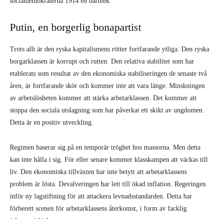
socialdemokraterna 1914 en barnlek.
Putin, en borgerlig bonapartist
Trots allt är den ryska kapitalismens rötter fortfarande ytliga. Den ryska
borgarklassen är korrupt och rutten. Den relativa stabilitet som har
etablerats som resultat av den ekonomiska stabiliseringen de senaste två
åren, är fortfarande skör och kommer inte att vara länge. Minskningen
av arbetslösheten kommer att stärka arbetarklassen. Det kommer att
stoppa den sociala utslagning som har påverkat ett skikt av ungdomen.
Detta är en positiv utveckling.
Regimen baserar sig på en temporär tröghet hos massorna. Men detta
kan inte hålla i sig. För eller senare kommer klasskampen att väckas till
liv. Den ekonomiska tillväxten har inte betytt att arbetarklassens
problem är lösta. Devalveringen har lett till ökad inflation. Regeringen
inför ny lagstiftning för att attackera levnadsstandarden. Detta har
förberett scenen för arbetarklassens återkomst, i form av facklig