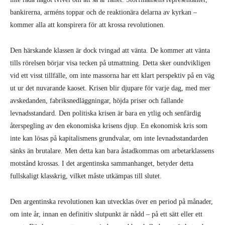
bankirerna, arméns toppar och de reaktionära delarna av kyrkan –
kommer alla att konspirera för att krossa revolutionen.
Den härskande klassen är dock tvingad att vänta. De kommer att vänta
tills rörelsen börjar visa tecken på utmattning. Detta sker oundvikligen
vid ett visst tillfälle, om inte massorna har ett klart perspektiv på en väg
ut ur det nuvarande kaoset. Krisen blir djupare för varje dag, med mer
avskedanden, fabriksnedläggningar, höjda priser och fallande
levnadsstandard. Den politiska krisen är bara en ytlig och senfärdig
återspegling av den ekonomiska krisens djup. En ekonomisk kris som
inte kan lösas på kapitalismens grundvalar, om inte levnadsstandarden
sänks än brutalare. Men detta kan bara åstadkommas om arbetarklassens
motstånd krossas. I det argentinska sammanhanget, betyder detta
fullskaligt klasskrig, vilket måste utkämpas till slutet.
Den argentinska revolutionen kan utvecklas över en period på månader,
om inte år, innan en definitiv slutpunkt är nådd – på ett sätt eller ett