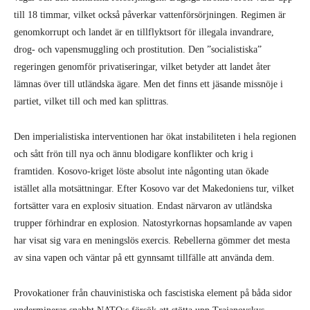
till 18 timmar, vilket också påverkar vattenförsörjningen. Regimen är
genomkorrupt och landet är en tillflyktsort för illegala invandrare,
drog- och vapensmuggling och prostitution. Den ”socialistiska”
regeringen genomför privatiseringar, vilket betyder att landet åter
lämnas över till utländska ägare. Men det finns ett jäsande missnöje i
partiet, vilket till och med kan splittras.
Den imperialistiska interventionen har ökat instabiliteten i hela regionen
och sått frön till nya och ännu blodigare konflikter och krig i
framtiden. Kosovo-kriget löste absolut inte någonting utan ökade
istället alla motsättningar. Efter Kosovo var det Makedoniens tur, vilket
fortsätter vara en explosiv situation. Endast närvaron av utländska
trupper förhindrar en explosion. Natostyrkornas hopsamlande av vapen
har visat sig vara en meningslös exercis. Rebellerna gömmer det mesta
av sina vapen och väntar på ett gynnsamt tillfälle att använda dem.
Provokationer från chauvinistiska och fascistiska element på båda sidor