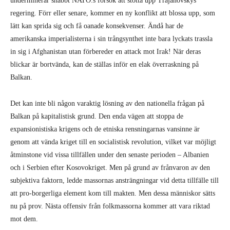
underminerar snabbt NATO:s försök att stötta upp Trajanovskys
regering. Förr eller senare, kommer en ny konflikt att blossa upp, som
lätt kan sprida sig och få oanade konsekvenser. Ändå har de
amerikanska imperialisterna i sin trångsynthet inte bara lyckats trassla
in sig i Afghanistan utan förbereder en attack mot Irak! När deras
blickar är bortvända, kan de ställas inför en elak överraskning på
Balkan.
Det kan inte bli någon varaktig lösning av den nationella frågan på
Balkan på kapitalistisk grund. Den enda vägen att stoppa de
expansionistiska krigens och de etniska rensningarnas vansinne är
genom att vända kriget till en socialistisk revolution, vilket var möjligt
åtminstone vid vissa tillfällen under den senaste perioden – Albanien
och i Serbien efter Kosovokriget. Men på grund av frånvaron av den
subjektiva faktorn, ledde massornas ansträngningar vid detta tillfälle till
att pro-borgerliga element kom till makten. Men dessa människor sätts
nu på prov. Nästa offensiv från folkmassorna kommer att vara riktad
mot dem.