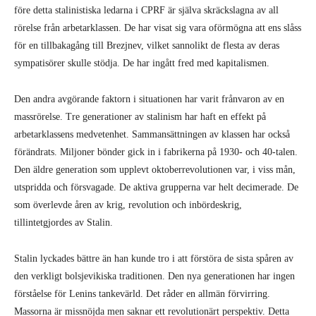
före detta stalinistiska ledarna i CPRF är själva skräckslagna av all
rörelse från arbetarklassen. De har visat sig vara oförmögna att ens slåss
för en tillbakagång till Brezjnev, vilket sannolikt de flesta av deras
sympatisörer skulle stödja. De har ingått fred med kapitalismen.
Den andra avgörande faktorn i situationen har varit frånvaron av en
massrörelse. Tre generationer av stalinism har haft en effekt på
arbetarklassens medvetenhet. Sammansättningen av klassen har också
förändrats. Miljoner bönder gick in i fabrikerna på 1930- och 40-talen.
Den äldre generation som upplevt oktoberrevolutionen var, i viss mån,
utspridda och försvagade. De aktiva grupperna var helt decimerade. De
som överlevde åren av krig, revolution och inbördeskrig,
tillintetgjordes av Stalin.
Stalin lyckades bättre än han kunde tro i att förstöra de sista spåren av
den verkligt bolsjevikiska traditionen. Den nya generationen har ingen
förståelse för Lenins tankevärld. Det råder en allmän förvirring.
Massorna är missnöjda men saknar ett revolutionärt perspektiv. Detta