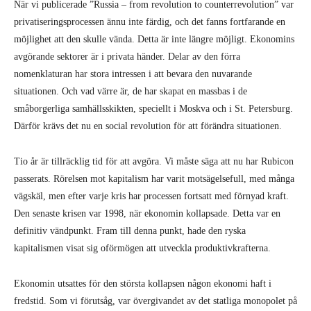
När vi publicerade ”Russia – from revolution to counterrevolution” var
privatiseringsprocessen ännu inte färdig, och det fanns fortfarande en
möjlighet att den skulle vända. Detta är inte längre möjligt. Ekonomins
avgörande sektorer är i privata händer. Delar av den förra
nomenklaturan har stora intressen i att bevara den nuvarande
situationen. Och vad värre är, de har skapat en massbas i de
småborgerliga samhällsskikten, speciellt i Moskva och i St. Petersburg.
Därför krävs det nu en social revolution för att förändra situationen.
Tio år är tillräcklig tid för att avgöra. Vi måste säga att nu har Rubicon
passerats. Rörelsen mot kapitalism har varit motsägelsefull, med många
vägskäl, men efter varje kris har processen fortsatt med förnyad kraft.
Den senaste krisen var 1998, när ekonomin kollapsade. Detta var en
definitiv vändpunkt. Fram till denna punkt, hade den ryska
kapitalismen visat sig oförmögen att utveckla produktivkrafterna.
Ekonomin utsattes för den största kollapsen någon ekonomi haft i
fredstid. Som vi förutsåg, var övergivandet av det statliga monopolet på