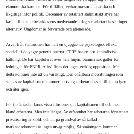
ekonomiska kampen. För tillfället, verkar massorna apatiska och
likgiltiga inför politik. Decennier av totalitärt stalinistiskt styre har
kastat tillbaka arbetarklassens medvetande. Idag ser arbetarklassen inget
alternativ. Ungdomar är förvirrade och alienerade.
Arvet från stalinismen har haft en djupgående psykologisk effekt,
speciellt i de yngre generationerna. CPRF har en pro-kapitalistisk
hållning. De har kapitulerat över hela linjen. Samma sak gäller för
ledningen för FNPR. Alltså finns det ingen verklig opposition. Men
detta kommer inte att bli varaktigt. Den ohållbara motsättningen som
skapas av kapitalismen kommer att tvinga arbetarklassen till kamp igen
och åter igen.
För tio år sedan fanns vissa illusioner om kapitalismen till och med
bland arbetarna. Men inte längre. Av erfarenhet har arbetarna förstått att
privatisering är stöld, och att på grundval av så kallad
marknadsekonomi är ingen utväg möjlig. Så småningom kommer