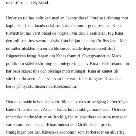
med större än i Ryssland.
Under en tid har politiken med en ”kontrollerad” rörelse i riktning mot
kapitalism (”marknadssocialism”) åstadkommit goda resultat. Kinas
tillväxttakt har varit bland de högsta i världen. I realiteten, tog Kina
den roll som investerarna i väst från början planerat för Ryssland. Men
nu sätter utsikten om en världsomspännande depression ett stort
frågetecken kring frågan om Kinas framtid. Övergivandet av Maos
politik om självförsörjning och integreringen av Kina i världsekonomin
har bara skapat nya och olösliga motsättningar. Kina är knutet till
världsmarknaden på ett sätt som inte varit fallet tidigare. Kinas öde
beror på nyckfullheten i världsekonomin.
Den nuvarande krisen har varit följden av en stor nedgång i efterfrågan
både i Amerika och i Asien – Kinas huvudsakliga marknader. Och den
inhemska marknaden är otillräcklig för att absorbera de stora mängder
varor som produceras i Kinas industrier. Därför, är det precis
framgången hos den Kinesiska ekonomin som förbereder en allvarlig