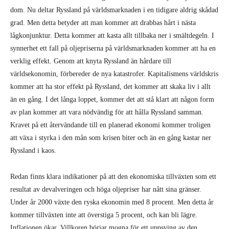
dom. Nu deltar Ryssland på världsmarknaden i en tidigare aldrig skådad
grad. Men detta betyder att man kommer att drabbas hårt i nästa
lågkonjunktur. Detta kommer att kasta allt tillbaka ner i smältdegeln. I
synnerhet ett fall på oljepriserna på världsmarknaden kommer att ha en
verklig effekt. Genom att knyta Ryssland än hårdare till
världsekonomin, förbereder de nya katastrofer. Kapitalismens världskris
kommer att ha stor effekt på Ryssland, det kommer att skaka liv i allt
än en gång. I det långa loppet, kommer det att stå klart att någon form
av plan kommer att vara nödvändig för att hålla Ryssland samman.
Kravet på ett återvändande till en planerad ekonomi kommer troligen
att växa i styrka i den mån som krisen biter och än en gång kastar ner
Ryssland i kaos.
Redan finns klara indikationer på att den ekonomiska tillväxten som ett
resultat av devalveringen och höga oljepriser har nått sina gränser.
Under år 2000 växte den ryska ekonomin med 8 procent. Men detta år
kommer tillväxten inte att överstiga 5 procent, och kan bli lägre.
Inflationen ökar. Villkoren börjar mogna för ett uppsving av den