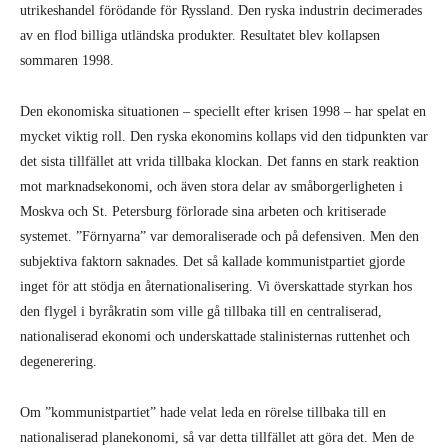
utrikeshandel förödande för Ryssland. Den ryska industrin decimerades
av en flod billiga utländska produkter. Resultatet blev kollapsen
sommaren 1998.
Den ekonomiska situationen – speciellt efter krisen 1998 – har spelat en
mycket viktig roll. Den ryska ekonomins kollaps vid den tidpunkten var
det sista tillfället att vrida tillbaka klockan. Det fanns en stark reaktion
mot marknadsekonomi, och även stora delar av småborgerligheten i
Moskva och St. Petersburg förlorade sina arbeten och kritiserade
systemet. ”Förnyarna” var demoraliserade och på defensiven. Men den
subjektiva faktorn saknades. Det så kallade kommunistpartiet gjorde
inget för att stödja en åternationalisering. Vi överskattade styrkan hos
den flygel i byråkratin som ville gå tillbaka till en centraliserad,
nationaliserad ekonomi och underskattade stalinisternas ruttenhet och
degenerering.
Om ”kommunistpartiet” hade velat leda en rörelse tillbaka till en
nationaliserad planekonomi, så var detta tillfället att göra det. Men de