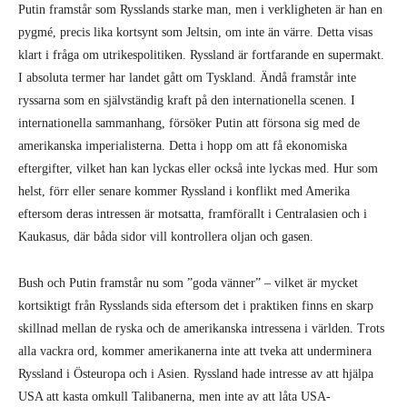
Putin framstår som Rysslands starke man, men i verkligheten är han en
pygmé, precis lika kortsynt som Jeltsin, om inte än värre. Detta visas
klart i fråga om utrikespolitiken. Ryssland är fortfarande en supermakt.
I absoluta termer har landet gått om Tyskland. Ändå framstår inte
ryssarna som en självständig kraft på den internationella scenen. I
internationella sammanhang, försöker Putin att försona sig med de
amerikanska imperialisterna. Detta i hopp om att få ekonomiska
eftergifter, vilket han kan lyckas eller också inte lyckas med. Hur som
helst, förr eller senare kommer Ryssland i konflikt med Amerika
eftersom deras intressen är motsatta, framförallt i Centralasien och i
Kaukasus, där båda sidor vill kontrollera oljan och gasen.
Bush och Putin framstår nu som ”goda vänner” – vilket är mycket
kortsiktigt från Rysslands sida eftersom det i praktiken finns en skarp
skillnad mellan de ryska och de amerikanska intressena i världen. Trots
alla vackra ord, kommer amerikanerna inte att tveka att underminera
Ryssland i Östeuropa och i Asien. Ryssland hade intresse av att hjälpa
USA att kasta omkull Talibanerna, men inte av att låta USA-