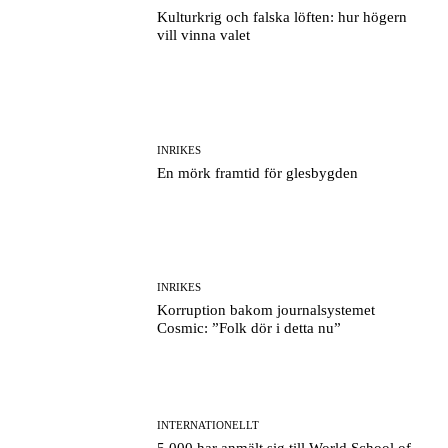
Kulturkrig och falska löften: hur högern
vill vinna valet
INRIKES
En mörk framtid för glesbygden
INRIKES
Korruption bakom journalsystemet
Cosmic: ”Folk dör i detta nu”
INTERNATIONELLT
5 000 har anmält sig till World School of