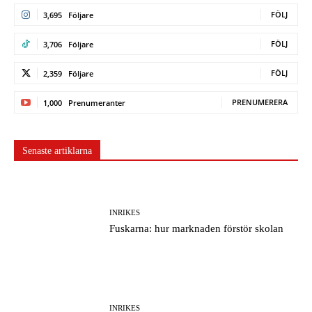
FÖLJ
3,695
Följare
FÖLJ
3,706
Följare
FÖLJ
2,359
Följare
PRENUMERERA
1,000
Prenumeranter
Senaste artiklarna
INRIKES
Fuskarna: hur marknaden förstör skolan
INRIKES