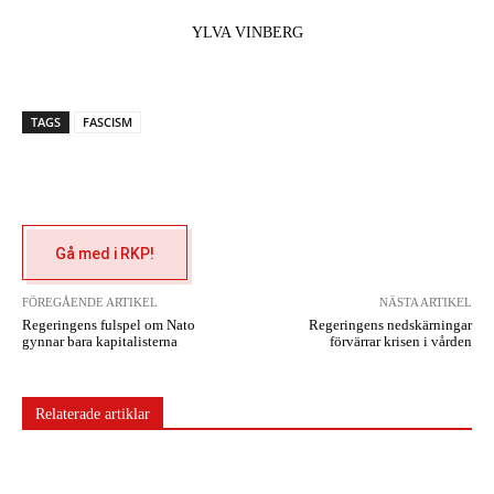
YLVA VINBERG
TAGS
FASCISM
Gå med i RKP!
FÖREGÅENDE ARTIKEL
NÄSTA ARTIKEL
Regeringens fulspel om Nato
Regeringens nedskärningar
gynnar bara kapitalisterna
förvärrar krisen i vården
Relaterade artiklar