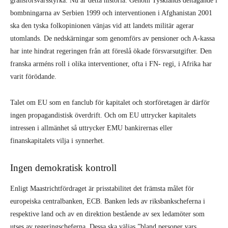
gränsförsvarsstyrka. Nu är detta historia. Genom Tysklands deltagande i
bombningarna av Serbien 1999 och interventionen i Afghanistan 2001
ska den tyska folkopinionen vänjas vid att landets militär agerar
utomlands. De nedskärningar som genomförs av pensioner och A-kassa
har inte hindrat regeringen från att föreslå ökade försvarsutgifter. Den
franska arméns roll i olika interventioner, ofta i FN- regi, i Afrika har
varit förödande.
Talet om EU som en fanclub för kapitalet och storföretagen är därför
ingen propagandistisk överdrift. Och om EU uttrycker kapitalets
intressen i allmänhet så uttrycker EMU bankirernas eller
finanskapitalets vilja i synnerhet.
Ingen demokratisk kontroll
Enligt Maastrichtfördraget är prisstabilitet det främsta målet för
europeiska centralbanken, ECB. Banken leds av riksbankscheferna i
respektive land och av en direktion bestående av sex ledamöter som
utses av regeringscheferna. Dessa ska väljas ”bland personer vars