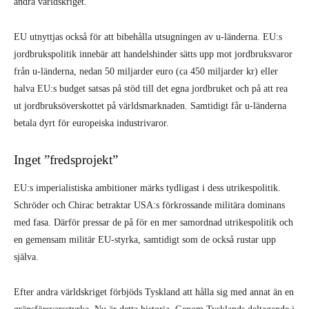
andra världskriget.
EU utnyttjas också för att bibehålla utsugningen av u-länderna. EU:s
jordbrukspolitik innebär att handelshinder sätts upp mot jordbruksvaror
från u-länderna, nedan 50 miljarder euro (ca 450 miljarder kr) eller
halva EU:s budget satsas på stöd till det egna jordbruket och på att rea
ut jordbruksöverskottet på världsmarknaden. Samtidigt får u-länderna
betala dyrt för europeiska industrivaror.
Inget ”fredsprojekt”
EU:s imperialistiska ambitioner märks tydligast i dess utrikespolitik.
Schröder och Chirac betraktar USA:s förkrossande militära dominans
med fasa. Därför pressar de på för en mer samordnad utrikespolitik och
en gemensam militär EU-styrka, samtidigt som de också rustar upp
själva.
Efter andra världskriget förbjöds Tyskland att hålla sig med annat än en