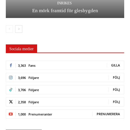
INRIKES
En mörk framtid för glesbygden
Sociala medier
GILLA
3,363
Fans
FÖLJ
3,696
Följare
FÖLJ
3,706
Följare
FÖLJ
2,358
Följare
PRENUMERERA
1,000
Prenumeranter