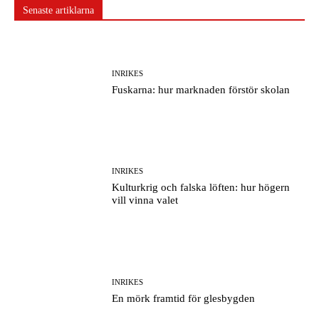
Senaste artiklarna
INRIKES
Fuskarna: hur marknaden förstör skolan
INRIKES
Kulturkrig och falska löften: hur högern
vill vinna valet
INRIKES
En mörk framtid för glesbygden