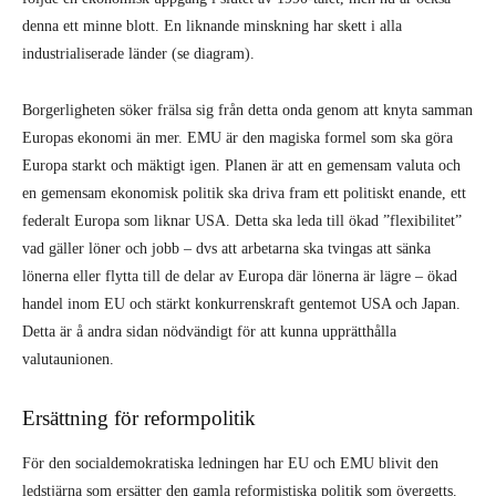
denna ett minne blott. En liknande minskning har skett i alla
industrialiserade länder (se diagram).
Borgerligheten söker frälsa sig från detta onda genom att knyta samman
Europas ekonomi än mer. EMU är den magiska formel som ska göra
Europa starkt och mäktigt igen. Planen är att en gemensam valuta och
en gemensam ekonomisk politik ska driva fram ett politiskt enande, ett
federalt Europa som liknar USA. Detta ska leda till ökad ”flexibilitet”
vad gäller löner och jobb – dvs att arbetarna ska tvingas att sänka
lönerna eller flytta till de delar av Europa där lönerna är lägre – ökad
handel inom EU och stärkt konkurrenskraft gentemot USA och Japan.
Detta är å andra sidan nödvändigt för att kunna upprätthålla
valutaunionen.
Ersättning för reformpolitik
För den socialdemokratiska ledningen har EU och EMU blivit den
ledstjärna som ersätter den gamla reformistiska politik som övergetts.