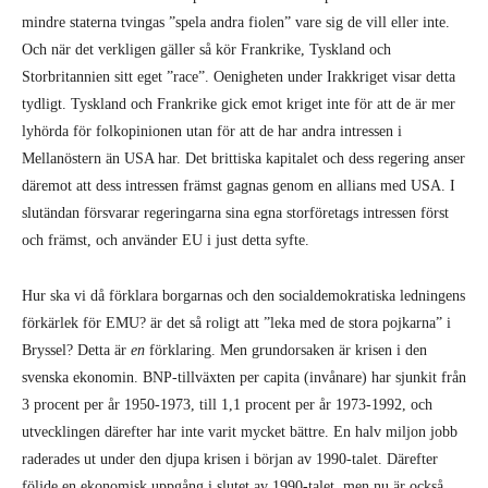
mindre staterna tvingas ”spela andra fiolen” vare sig de vill eller inte.
Och när det verkligen gäller så kör Frankrike, Tyskland och
Storbritannien sitt eget ”race”. Oenigheten under Irakkriget visar detta
tydligt. Tyskland och Frankrike gick emot kriget inte för att de är mer
lyhörda för folkopinionen utan för att de har andra intressen i
Mellanöstern än USA har. Det brittiska kapitalet och dess regering anser
däremot att dess intressen främst gagnas genom en allians med USA. I
slutändan försvarar regeringarna sina egna storföretags intressen först
och främst, och använder EU i just detta syfte.
Hur ska vi då förklara borgarnas och den socialdemokratiska ledningens
förkärlek för EMU? är det så roligt att ”leka med de stora pojkarna” i
Bryssel? Detta är
en
förklaring. Men grundorsaken är krisen i den
svenska ekonomin. BNP-tillväxten per capita (invånare) har sjunkit från
3 procent per år 1950-1973, till 1,1 procent per år 1973-1992, och
utvecklingen därefter har inte varit mycket bättre. En halv miljon jobb
raderades ut under den djupa krisen i början av 1990-talet. Därefter
följde en ekonomisk uppgång i slutet av 1990-talet, men nu är också