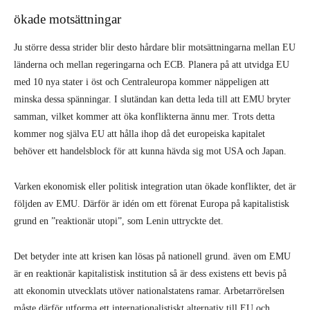
ökade motsättningar
Ju större dessa strider blir desto hårdare blir motsättningarna mellan EU
länderna och mellan regeringarna och ECB. Planera på att utvidga EU
med 10 nya stater i öst och Centraleuropa kommer näppeligen att
minska dessa spänningar. I slutändan kan detta leda till att EMU bryter
samman, vilket kommer att öka konflikterna ännu mer. Trots detta
kommer nog själva EU att hålla ihop då det europeiska kapitalet
behöver ett handelsblock för att kunna hävda sig mot USA och Japan.
Varken ekonomisk eller politisk integration utan ökade konflikter, det är
följden av EMU. Därför är idén om ett förenat Europa på kapitalistisk
grund en ”reaktionär utopi”, som Lenin uttryckte det.
Det betyder inte att krisen kan lösas på nationell grund. även om EMU
är en reaktionär kapitalistisk institution så är dess existens ett bevis på
att ekonomin utvecklats utöver nationalstatens ramar. Arbetarrörelsen
måste därför utforma ett internationalistiskt alternativ till EU och