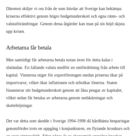
Däremot skiljer vi oss från de som hävdar att Sverige kan bekämpa
kriserna effektivt genom högre budgetunderskott och egna ränte- och
valutaförändringar. Genom dessa åtgärder kan man på sin höjd skjuta
upp krisen.
Arbetarna får betala
Men samtidigt får arbetarna betala notan även för detta kalas i
slutändan. En fallande valuta medför en omfördelning från arbete till
kapital. Vinsterna stiger för exportföretagen medan priserna ökar på
importvaror, vilket ökar inflationen och urholkar lönerna. Staten
finansierar sitt budgetunderskott genom att låna pengar av kapitalet,
vilket sedan får betalas av arbetarna genom nedskärningar och
skattehöjningar.
Det var detta som skedde i Sverige 1994-1998 då hårdhänta besparingar
genomfördes trots en uppgång i konjunkturen, en flytande kronkurs och