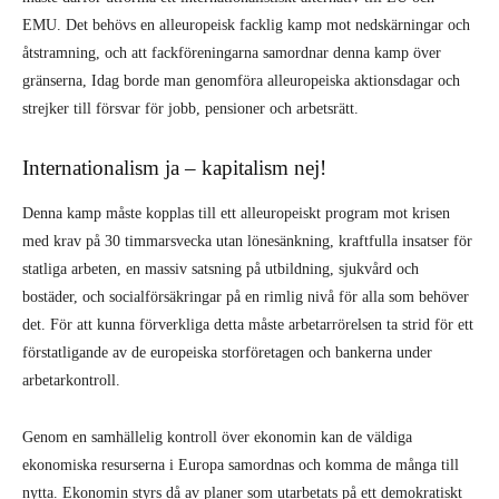
EMU. Det behövs en alleuropeisk facklig kamp mot nedskärningar och
åtstramning, och att fackföreningarna samordnar denna kamp över
gränserna, Idag borde man genomföra alleuropeiska aktionsdagar och
strejker till försvar för jobb, pensioner och arbetsrätt.
Internationalism ja – kapitalism nej!
Denna kamp måste kopplas till ett alleuropeiskt program mot krisen
med krav på 30 timmarsvecka utan lönesänkning, kraftfulla insatser för
statliga arbeten, en massiv satsning på utbildning, sjukvård och
bostäder, och socialförsäkringar på en rimlig nivå för alla som behöver
det. För att kunna förverkliga detta måste arbetarrörelsen ta strid för ett
förstatligande av de europeiska storföretagen och bankerna under
arbetarkontroll.
Genom en samhällelig kontroll över ekonomin kan de väldiga
ekonomiska resurserna i Europa samordnas och komma de många till
nytta. Ekonomin styrs då av planer som utarbetats på ett demokratiskt