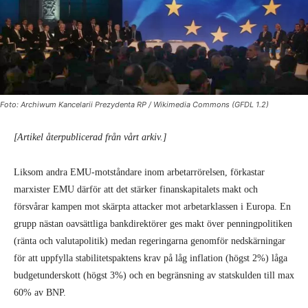
Foto: Archiwum Kancelarii Prezydenta RP / Wikimedia Commons (GFDL 1.2)
[Artikel återpublicerad från vårt arkiv.]
Liksom andra EMU-motståndare inom arbetarrörelsen, förkastar
marxister EMU därför att det stärker finanskapitalets makt och
försvårar kampen mot skärpta attacker mot arbetarklassen i Europa. En
grupp nästan oavsättliga bankdirektörer ges makt över penningpolitiken
(ränta och valutapolitik) medan regeringarna genomför nedskärningar
för att uppfylla stabilitetspaktens krav på låg inflation (högst 2%) låga
budgetunderskott (högst 3%) och en begränsning av statskulden till max
60% av BNP.