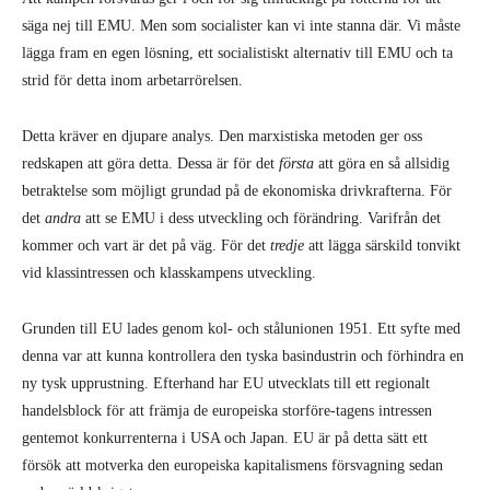
säga nej till EMU. Men som socialister kan vi inte stanna där. Vi måste
lägga fram en egen lösning, ett socialistiskt alternativ till EMU och ta
strid för detta inom arbetarrörelsen.
Detta kräver en djupare analys. Den marxistiska metoden ger oss
redskapen att göra detta. Dessa är för det
första
att göra en så allsidig
betraktelse som möjligt grundad på de ekonomiska drivkrafterna. För
det
andra
att se EMU i dess utveckling och förändring. Varifrån det
kommer och vart är det på väg. För det
tredje
att lägga särskild tonvikt
vid klassintressen och klasskampens utveckling.
Grunden till EU lades genom kol- och stålunionen 1951. Ett syfte med
denna var att kunna kontrollera den tyska basindustrin och förhindra en
ny tysk upprustning. Efterhand har EU utvecklats till ett regionalt
handelsblock för att främja de europeiska storföre-tagens intressen
gentemot konkurrenterna i USA och Japan. EU är på detta sätt ett
försök att motverka den europeiska kapitalismens försvagning sedan