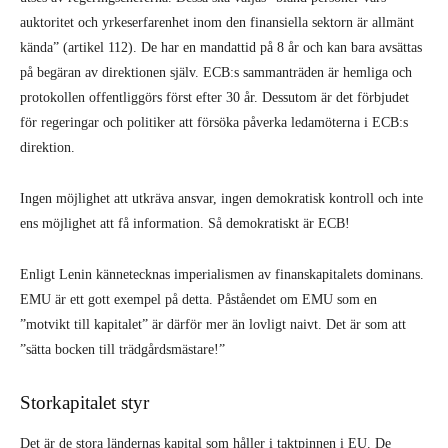
auktoritet och yrkeserfarenhet inom den finansiella sektorn är allmänt
kända” (artikel 112). De har en mandattid på 8 år och kan bara avsättas
på begäran av direktionen själv. ECB:s sammanträden är hemliga och
protokollen offentliggörs först efter 30 år. Dessutom är det förbjudet
för regeringar och politiker att försöka påverka ledamöterna i ECB:s
direktion.
Ingen möjlighet att utkräva ansvar, ingen demokratisk kontroll och inte
ens möjlighet att få information. Så demokratiskt är ECB!
Enligt Lenin kännetecknas imperialismen av finanskapitalets dominans.
EMU är ett gott exempel på detta. Påståendet om EMU som en
”motvikt till kapitalet” är därför mer än lovligt naivt. Det är som att
”sätta bocken till trädgårdsmästare!”
Storkapitalet styr
Det är de stora ländernas kapital som håller i taktpinnen i EU. De