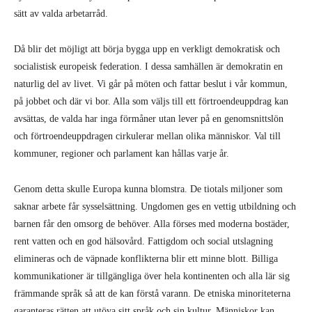
sätt av valda arbetarråd.
Då blir det möjligt att börja bygga upp en verkligt demokratisk och
socialistisk europeisk federation. I dessa samhällen är demokratin en
naturlig del av livet. Vi går på möten och fattar beslut i vår kommun,
på jobbet och där vi bor. Alla som väljs till ett förtroendeuppdrag kan
avsättas, de valda har inga förmåner utan lever på en genomsnittslön
och förtroendeuppdragen cirkulerar mellan olika människor. Val till
kommuner, regioner och parlament kan hållas varje år.
Genom detta skulle Europa kunna blomstra. De tiotals miljoner som
saknar arbete får sysselsättning. Ungdomen ges en vettig utbildning och
barnen får den omsorg de behöver. Alla förses med moderna bostäder,
rent vatten och en god hälsovård. Fattigdom och social utslagning
elimineras och de väpnade konflikterna blir ett minne blott. Billiga
kommunikationer är tillgängliga över hela kontinenten och alla lär sig
främmande språk så att de kan förstå varann. De etniska minoriteterna
garanteras rätten att utöva sitt språk och sin kultur. Människor kan