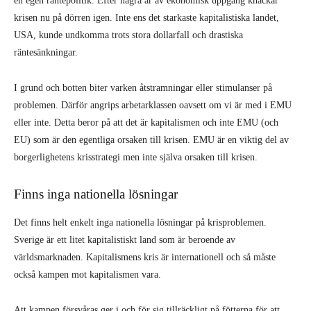
en egen räntepolitik. Efter några år av ekonomisk uppgång knackar
krisen nu på dörren igen. Inte ens det starkaste kapitalistiska landet,
USA, kunde undkomma trots stora dollarfall och drastiska
räntesänkningar.
I grund och botten biter varken åtstramningar eller stimulanser på
problemen. Därför angrips arbetarklassen oavsett om vi är med i EMU
eller inte. Detta beror på att det är kapitalismen och inte EMU (och
EU) som är den egentliga orsaken till krisen. EMU är en viktig del av
borgerlighetens krisstrategi men inte själva orsaken till krisen.
Finns inga nationella lösningar
Det finns helt enkelt inga nationella lösningar på krisproblemen.
Sverige är ett litet kapitalistiskt land som är beroende av
världsmarknaden. Kapitalismens kris är internationell och så måste
också kampen mot kapitalismen vara.
Att kampen försvåras ger i och för sig tillräckligt på fötterna för att