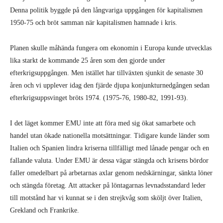
Denna politik byggde på den långvariga uppgången för kapitalismen
1950-75 och bröt samman när kapitalismen hamnade i kris.
Planen skulle måhända fungera om ekonomin i Europa kunde utvecklas
lika starkt de kommande 25 åren som den gjorde under
efterkrigsuppgången. Men istället har tillväxten sjunkit de senaste 30
åren och vi upplever idag den fjärde djupa konjunkturnedgången sedan
efterkrigsuppsvinget bröts 1974. (1975-76, 1980-82, 1991-93).
I det läget kommer EMU inte att föra med sig ökat samarbete och
handel utan ökade nationella motsättningar. Tidigare kunde länder som
Italien och Spanien lindra kriserna tillfälligt med lånade pengar och en
fallande valuta. Under EMU är dessa vägar stängda och krisens bördor
faller omedelbart på arbetarnas axlar genom nedskärningar, sänkta löner
och stängda företag. Att attacker på löntagarnas levnadsstandard leder
till motstånd har vi kunnat se i den strejkvåg som sköljt över Italien,
Grekland och Frankrike.