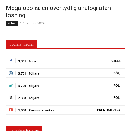
Megalopolis: en övertydlig analogi utan
lösning
17 oktober 2024
Kultur
Sociala medier
GILLA
3,301
Fans
FÖLJ
3,701
Följare
FÖLJ
3,706
Följare
FÖLJ
2,358
Följare
PRENUMERERA
1,000
Prenumeranter
Senaste artiklarna