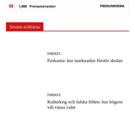
PRENUMERERA
1,000
Prenumeranter
Senaste artiklarna
INRIKES
Fuskarna: hur marknaden förstör skolan
INRIKES
Kulturkrig och falska löften: hur högern
vill vinna valet