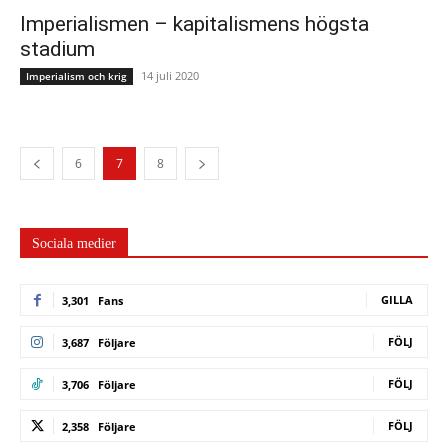
Imperialismen – kapitalismens högsta
stadium
14 juli 2020
Imperialism och krig
6
7
8
Sociala medier
GILLA
3,301
Fans
FÖLJ
3,687
Följare
FÖLJ
3,706
Följare
FÖLJ
2,358
Följare