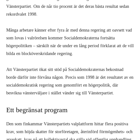
Vänsterpartiet. Om de når tio procent är det deras bästa resultat sedan
rekordvalet 1998.
Många arbetare känner efter fyra år med denna regering att oavsett vad
som lovas i valrörelsen kommer Socialdemokraterna fortsätta
högerpolitiken – särskilt när de under en lång period förklarat att de vill
bilda en blocköverskridande regering.
Att Vänsterpartiet ökat sitt stöd på Socialdemokraternas bekostnad
borde därför inte förvåna någon. Precis som 1998 är det resultatet av en
socialdemokratisk regering som genomfört en högerpolitik, där
besvikna vänsterväljare i stället vänder sig till Vänsterpartiet.
Ett begränsat program
Den som finkammar Vänsterpartiets valplattform hittar flera positiva
krav, som höjda skatter för storföretagen, återinförd förmögenhets- och
arvsskatt, krav på att kollektivavtal ska gälla vid offentlig upphandling,