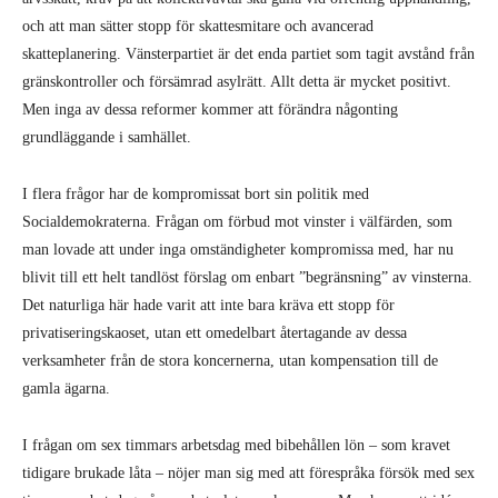
och att man sätter stopp för skattesmitare och avancerad
skatteplanering. Vänsterpartiet är det enda partiet som tagit avstånd från
gränskontroller och försämrad asylrätt. Allt detta är mycket positivt.
Men inga av dessa reformer kommer att förändra någonting
grundläggande i samhället.
I flera frågor har de kompromissat bort sin politik med
Socialdemokraterna. Frågan om förbud mot vinster i välfärden, som
man lovade att under inga omständigheter kompromissa med, har nu
blivit till ett helt tandlöst förslag om enbart ”begränsning” av vinsterna.
Det naturliga här hade varit att inte bara kräva ett stopp för
privatiseringskaoset, utan ett omedelbart återtagande av dessa
verksamheter från de stora koncernerna, utan kompensation till de
gamla ägarna.
I frågan om sex timmars arbetsdag med bibehållen lön – som kravet
tidigare brukade låta – nöjer man sig med att förespråka försök med sex