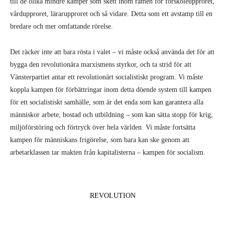
till de olika mindre kamper som skett inom ramen för förskoleupproret,
vårdupproret, lärarupproret och så vidare. Detta som ett avstamp till en
bredare och mer omfattande rörelse.
Det räcker inte att bara rösta i valet – vi måste också använda det för att
bygga den revolutionära marxismens styrkor, och ta strid för att
Vänsterpartiet antar ett revolutionärt socialistiskt program. Vi måste
koppla kampen för förbättringar inom detta döende system till kampen
för ett socialistiskt samhälle, som är det enda som kan garantera alla
människor arbete, bostad och utbildning – som kan sätta stopp för krig,
miljöförstöring och förtryck över hela världen. Vi måste fortsätta
kampen för människans frigörelse, som bara kan ske genom att
arbetarklassen tar makten från kapitalisterna – kampen för socialism.
REVOLUTION