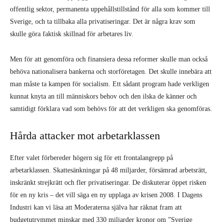
offentlig sektor, permanenta uppehållstillstånd för alla som kommer till
Sverige, och ta tillbaka alla privatiseringar. Det är några krav som
skulle göra faktisk skillnad för arbetares liv.
Men för att genomföra och finansiera dessa reformer skulle man också
behöva nationalisera bankerna och storföretagen. Det skulle innebära att
man måste ta kampen för socialism. Ett sådant program hade verkligen
kunnat knyta an till människors behov och den ilska de känner och
samtidigt förklara vad som behövs för att det verkligen ska genomföras.
Hårda attacker mot arbetarklassen
Efter valet förbereder högern sig för ett frontalangrepp på
arbetarklassen. Skattesänkningar på 48 miljarder, försämrad arbetsrätt,
inskränkt strejkrätt och fler privatiseringar. De diskuterar öppet risken
för en ny kris – det vill säga en ny upplaga av krisen 2008. I Dagens
Industri kan vi läsa att Moderaterna själva har räknat fram att
budgetutrymmet minskar med 330 miljarder kronor om ”Sverige