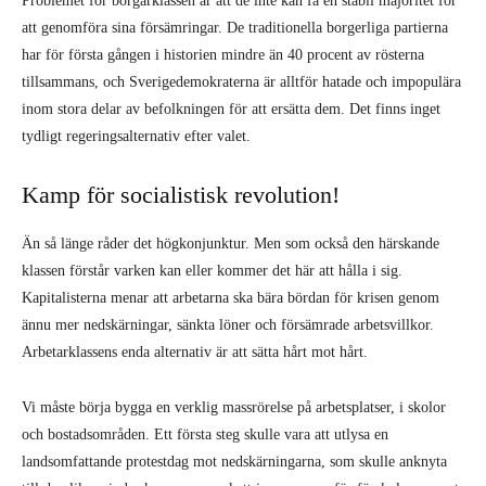
Problemet för borgarklassen är att de inte kan få en stabil majoritet för
att genomföra sina försämringar. De traditionella borgerliga partierna
har för första gången i historien mindre än 40 procent av rösterna
tillsammans, och Sverigedemokraterna är alltför hatade och impopulära
inom stora delar av befolkningen för att ersätta dem. Det finns inget
tydligt regeringsalternativ efter valet.
Kamp för socialistisk revolution!
Än så länge råder det högkonjunktur. Men som också den härskande
klassen förstår varken kan eller kommer det här att hålla i sig.
Kapitalisterna menar att arbetarna ska bära bördan för krisen genom
ännu mer nedskärningar, sänkta löner och försämrade arbetsvillkor.
Arbetarklassens enda alternativ är att sätta hårt mot hårt.
Vi måste börja bygga en verklig massrörelse på arbetsplatser, i skolor
och bostadsområden. Ett första steg skulle vara att utlysa en
landsomfattande protestdag mot nedskärningarna, som skulle anknyta