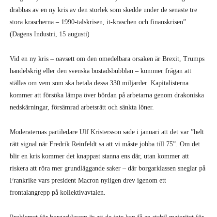
drabbas av en ny kris av den storlek som skedde under de senaste tre
stora krascherna – 1990-talskrisen, it-kraschen och finanskrisen”.
(Dagens Industri, 15 augusti)
Vid en ny kris – oavsett om den omedelbara orsaken är Brexit, Trumps
handelskrig eller den svenska bostadsbubblan – kommer frågan att
ställas om vem som ska betala dessa 330 miljarder. Kapitalisterna
kommer att försöka lämpa över bördan på arbetarna genom drakoniska
nedskärningar, försämrad arbetsrätt och sänkta löner.
Moderaternas partiledare Ulf Kristersson sade i januari att det var ”helt
rätt signal när Fredrik Reinfeldt sa att vi måste jobba till 75”. Om det
blir en kris kommer det knappast stanna ens där, utan kommer att
riskera att röra mer grundläggande saker – där borgarklassen sneglar på
Frankrike vars president Macron nyligen drev igenom ett
frontalangrepp på kollektivavtalen.