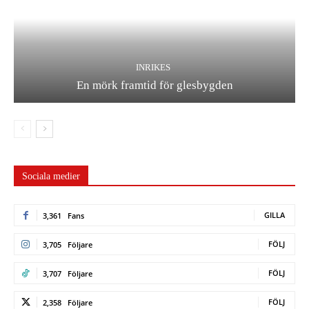
INRIKES
En mörk framtid för glesbygden
Sociala medier
GILLA
3,361
Fans
FÖLJ
3,705
Följare
FÖLJ
3,707
Följare
FÖLJ
2,358
Följare