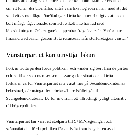
timmars arbetsdag på en arbetsplats per kommun. Man har ersatt idén
om att lönen ska bibehållas, alltså vara lika hög som innan, med att det
ska kvittas mot lägre löneökningar. Detta kommer rimligtvis att stöta
bort många lågavlönade, som helt enkelt inte har råd med
lönesänkningen. Och en ganska uppenbar fråga kvarstår: Varför inte
finansiera reformen genom att ta resurserna från storföretagens vinster?
Vänsterpartiet kan utnyttja ilskan
Folk är trötta på den förda politiken, och vänder sig bort från de partier
och politiker som man ser som ansvariga för situationen. Detta
förklarar varför Vänsterpartiet inte vuxit mer på Socialdemokraternas
bekostnad, där många fler arbetarväljare istället gått till
Sverigedemokraterna. De för inte fram ett tillräckligt tydligt alternativ
till högerpolitiken.
Vänsterpartiet har varit ett stödparti till S+MP-regeringen och
skönmålat den förda politiken för att lyfta fram betydelsen av de