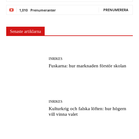
PRENUMERERA
1,010
Prenumeranter
Senaste artiklarna
INRIKES
Fuskarna: hur marknaden förstör skolan
INRIKES
Kulturkrig och falska löften: hur högern
vill vinna valet