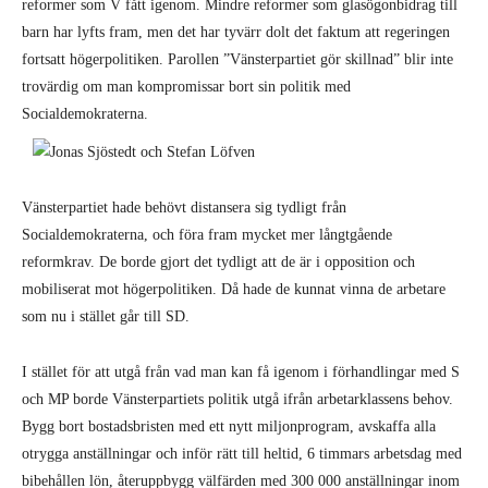
reformer som V fått igenom. Mindre reformer som glasögonbidrag till
barn har lyfts fram, men det har tyvärr dolt det faktum att regeringen
fortsatt högerpolitiken. Parollen ”Vänsterpartiet gör skillnad” blir inte
trovärdig om man kompromissar bort sin politik med
Socialdemokraterna.
Vänsterpartiet hade behövt distansera sig tydligt från
Socialdemokraterna, och föra fram mycket mer långtgående
reformkrav. De borde gjort det tydligt att de är i opposition och
mobiliserat mot högerpolitiken. Då hade de kunnat vinna de arbetare
som nu i stället går till SD.
I stället för att utgå från vad man kan få igenom i förhandlingar med S
och MP borde Vänsterpartiets politik utgå ifrån arbetarklassens behov.
Bygg bort bostadsbristen med ett nytt miljonprogram, avskaffa alla
otrygga anställningar och inför rätt till heltid, 6 timmars arbetsdag med
bibehållen lön, återuppbygg välfärden med 300 000 anställningar inom