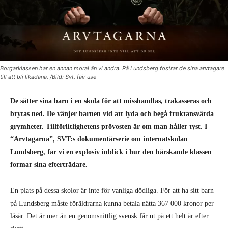
Borgarklassen har en annan moral än vi andra. På Lundsberg fostrar de sina arvtagare
till att bli likadana. /Bild: Svt, fair use
De sätter sina barn i en skola för att misshandlas, trakasseras och
brytas ned. De vänjer barnen vid att lyda och begå fruktansvärda
grymheter. Tillförlitlighetens prövosten är om man håller tyst. I
“Arvtagarna”, SVT:s dokumentärserie om internatskolan
Lundsberg, får vi en explosiv inblick i hur den härskande klassen
formar sina efterträdare.
En plats på dessa skolor är inte för vanliga dödliga. För att ha sitt barn
på Lundsberg måste föräldrarna kunna betala nätta 367 000 kronor per
läsår. Det är mer än en genomsnittlig svensk får ut på ett helt år efter