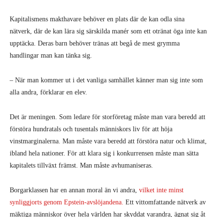
Kapitalismens makthavare behöver en plats där de kan odla sina
nätverk, där de kan lära sig särskilda manér som ett otränat öga inte kan
upptäcka. Deras barn behöver tränas att begå de mest grymma
handlingar man kan tänka sig.
– När man kommer ut i det vanliga samhället känner man sig inte som
alla andra, förklarar en elev.
Det är meningen. Som ledare för storföretag måste man vara beredd att
förstöra hundratals och tusentals människors liv för att höja
vinstmarginalerna. Man måste vara beredd att förstöra natur och klimat,
ibland hela nationer. För att klara sig i konkurrensen måste man sätta
kapitalets tillväxt främst. Man måste avhumaniseras.
Borgarklassen har en annan moral än vi andra,
vilket inte minst
synliggjorts genom Epstein-avslöjandena.
Ett vittomfattande nätverk av
mäktiga människor över hela världen har skyddat varandra, ägnat sig åt