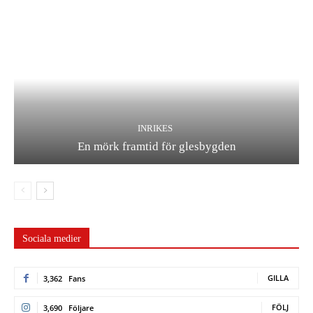
INRIKES
En mörk framtid för glesbygden
Sociala medier
GILLA
3,362
Fans
FÖLJ
3,690
Följare