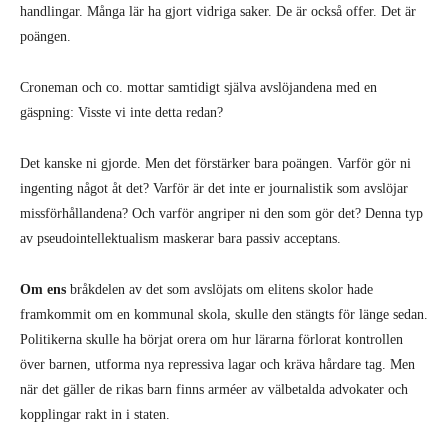
handlingar. Många lär ha gjort vidriga saker. De är också offer. Det är
poängen.
Croneman och co. mottar samtidigt själva avslöjandena med en
gäspning: Visste vi inte detta redan?
Det kanske ni gjorde. Men det förstärker bara poängen. Varför gör ni
ingenting något åt det? Varför är det inte er journalistik som avslöjar
missförhållandena? Och varför angriper ni den som gör det? Denna typ
av pseudointellektualism maskerar bara passiv acceptans.
Om ens
bråkdelen av det som avslöjats om elitens skolor hade
framkommit om en kommunal skola, skulle den stängts för länge sedan.
Politikerna skulle ha börjat orera om hur lärarna förlorat kontrollen
över barnen, utforma nya repressiva lagar och kräva hårdare tag. Men
när det gäller de rikas barn finns arméer av välbetalda advokater och
kopplingar rakt in i staten.