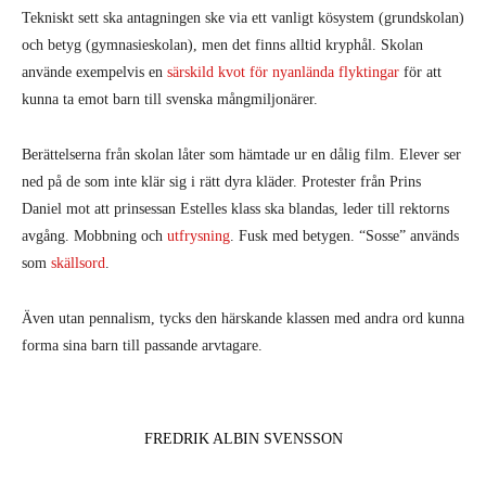
Tekniskt sett ska antagningen ske via ett vanligt kösystem (grundskolan)
och betyg (gymnasieskolan), men det finns alltid kryphål. Skolan
använde exempelvis en
särskild kvot för nyanlända flyktingar
för att
kunna ta emot barn till svenska mångmiljonärer.
Berättelserna från skolan låter som hämtade ur en dålig film. Elever ser
ned på de som inte klär sig i rätt dyra kläder. Protester från Prins
Daniel mot att prinsessan Estelles klass ska blandas, leder till rektorns
avgång. Mobbning och
utfrysning
. Fusk med betygen. “Sosse” används
som
skällsord
.
Även utan pennalism, tycks den härskande klassen med andra ord kunna
forma sina barn till passande arvtagare.
FREDRIK ALBIN SVENSSON