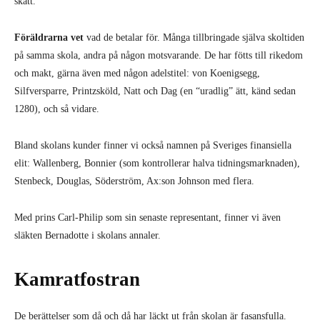
skatt.
Föräldrarna vet
vad de betalar för. Många tillbringade själva skoltiden
på samma skola, andra på någon motsvarande. De har fötts till rikedom
och makt, gärna även med någon adelstitel: von Koenigsegg,
Silfversparre, Printzsköld, Natt och Dag (en “uradlig” ätt, känd sedan
1280), och så vidare.
Bland skolans kunder finner vi också namnen på Sveriges finansiella
elit: Wallenberg, Bonnier (som kontrollerar halva tidningsmarknaden),
Stenbeck, Douglas, Söderström, Ax:son Johnson med flera.
Med prins Carl-Philip som sin senaste representant, finner vi även
släkten Bernadotte i skolans annaler.
Kamratfostran
De berättelser som då och då har läckt ut från skolan är fasansfulla.