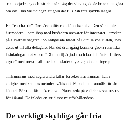
som började spy och när de andra såg det så tvingade de honom att göra
om det. Han var tvungen att göra det tills han inte spydde längre.
En “rap battle”
förra året utlöser en händelsekedja. Den så kallade
husmodern – som ihop med husfadern ansvarar för internatet – trycker
på elevernas begäran upp redigerade bilder på Gunilla von Platen, som
delas ut till alla deltagare. När det drar igång kommer grova rasistiska
kränkningar mot sonen: “Din familj är judar och borde bränts i Hitlers
ugnar” med mera – allt medan husfadern lyssnar, utan att ingripa.
Tillsammans med några andra killar försöker han hämnas, helt i
enlighet med skolans metoder: våldsamt. Men de polisanmäls för sin
hämnd. Först nu får makarna von Platen reda på vad deras son utsatts
för i åratal. De inleder en strid mot missförhållandena.
De verkligt skyldiga går fria