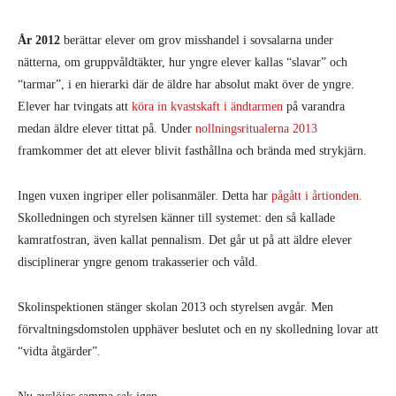
År 2012
berättar elever om grov misshandel i sovsalarna under
nätterna, om gruppvåldtäkter, hur yngre elever kallas “slavar” och
“tarmar”, i en hierarki där de äldre har absolut makt över de yngre.
Elever har tvingats att
köra in kvastskaft i ändtarmen
på varandra
medan äldre elever tittat på. Under
nollningsritualerna 2013
framkommer det att elever blivit fasthållna och brända med strykjärn.
Ingen vuxen ingriper eller polisanmäler. Detta har
pågått i årtionden
.
Skolledningen och styrelsen känner till systemet: den så kallade
kamratfostran, även kallat pennalism. Det går ut på att äldre elever
disciplinerar yngre genom trakasserier och våld.
Skolinspektionen stänger skolan 2013 och styrelsen avgår. Men
förvaltningsdomstolen upphäver beslutet och en ny skolledning lovar att
“vidta åtgärder”.