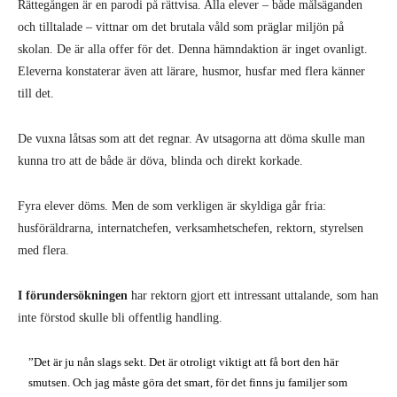
Rättegången är en parodi på rättvisa. Alla elever – både målsäganden
och tilltalade – vittnar om det brutala våld som präglar miljön på
skolan. De är alla offer för det. Denna hämndaktion är inget ovanligt.
Eleverna konstaterar även att lärare, husmor, husfar med flera känner
till det.
De vuxna låtsas som att det regnar. Av utsagorna att döma skulle man
kunna tro att de både är döva, blinda och direkt korkade.
Fyra elever döms. Men de som verkligen är skyldiga går fria:
husföräldrarna, internatchefen, verksamhetschefen, rektorn, styrelsen
med flera.
I förundersökningen
har rektorn gjort ett intressant uttalande, som han
inte förstod skulle bli offentlig handling.
”Det är ju nån slags sekt. Det är otroligt viktigt att få bort den här
smutsen. Och jag måste göra det smart, för det finns ju familjer som