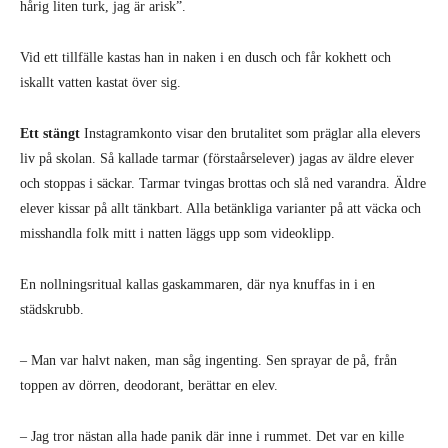
hårig liten turk, jag är arisk”.
Vid ett tillfälle kastas han in naken i en dusch och får kokhett och
iskallt vatten kastat över sig.
Ett stängt
Instagramkonto visar den brutalitet som präglar alla elevers
liv på skolan. Så kallade tarmar (förstaårselever) jagas av äldre elever
och stoppas i säckar. Tarmar tvingas brottas och slå ned varandra. Äldre
elever kissar på allt tänkbart. Alla betänkliga varianter på att väcka och
misshandla folk mitt i natten läggs upp som videoklipp.
En nollningsritual kallas gaskammaren, där nya knuffas in i en
städskrubb.
– Man var halvt naken, man såg ingenting. Sen sprayar de på, från
toppen av dörren, deodorant, berättar en elev.
– Jag tror nästan alla hade panik där inne i rummet. Det var en kille