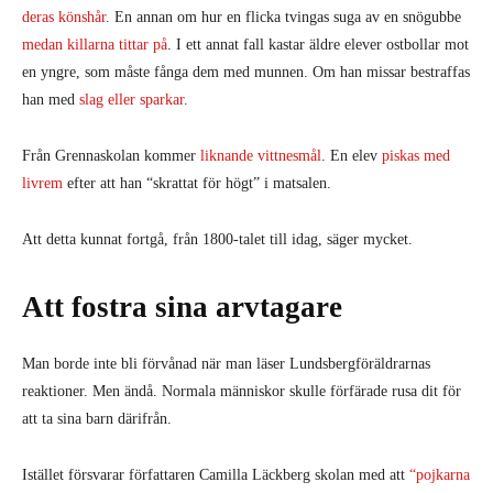
deras könshår
. En annan om hur en flicka tvingas suga av en snögubbe
medan killarna tittar på
. I ett annat fall kastar äldre elever ostbollar mot
en yngre, som måste fånga dem med munnen. Om han missar bestraffas
han med
slag eller sparkar
.
Från Grennaskolan kommer
liknande vittnesmål
. En elev
piskas med
livrem
efter att han “skrattat för högt” i matsalen.
Att detta kunnat fortgå, från 1800-talet till idag, säger mycket.
Att fostra sina arvtagare
Man borde inte bli förvånad när man läser Lundsbergföräldrarnas
reaktioner. Men ändå. Normala människor skulle förfärade rusa dit för
att ta sina barn därifrån.
Istället försvarar författaren Camilla Läckberg skolan med att
“pojkarna