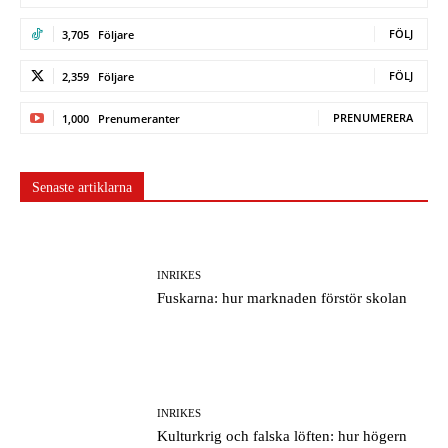
FÖLJ
3,705
Följare
FÖLJ
2,359
Följare
PRENUMERERA
1,000
Prenumeranter
Senaste artiklarna
INRIKES
Fuskarna: hur marknaden förstör skolan
INRIKES
Kulturkrig och falska löften: hur högern