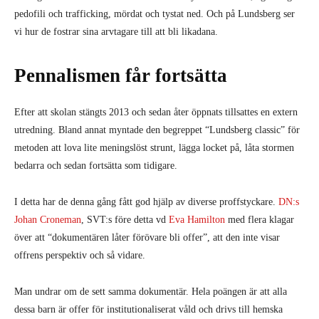
pedofili och trafficking, mördat och tystat ned. Och på Lundsberg ser
vi hur de fostrar sina arvtagare till att bli likadana.
Pennalismen får fortsätta
Efter att skolan stängts 2013 och sedan åter öppnats tillsattes en extern
utredning. Bland annat myntade den begreppet “Lundsberg classic” för
metoden att lova lite meningslöst strunt, lägga locket på, låta stormen
bedarra och sedan fortsätta som tidigare.
I detta har de denna gång fått god hjälp av diverse proffstyckare.
DN:s
Johan Croneman
, SVT:s före detta vd
Eva Hamilton
med flera klagar
över att “dokumentären låter förövare bli offer”, att den inte visar
offrens perspektiv och så vidare.
Man undrar om de sett samma dokumentär. Hela poängen är att alla
dessa barn är offer för institutionaliserat våld och drivs till hemska