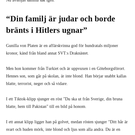
Nu avslöjas samma sak igen.
“Din familj är judar och borde
bränts i Hitlers ugnar”
Gunilla von Platen är en affärskvinna god för hundratals miljoner
kronor, känd från bland annat SVT:s Draknästet.
Men hon kommer från Turkiet och är uppvuxen i en Göteborgsförort.
Hennes son, som går på skolan, är inte blond. Han börjar snabbt kallas
blatte, terrorist, neger och så vidare.
I ett Tiktok-klipp sjunger en röst ”Du ska ut från Sverige, din bruna
blatte, hem till Pakistan” till en bild på honom.
I ett annat klipp ligger han på golvet, medan rösten sjunger “Ditt hår är
svart och huden mörk, inte blond och ljus som alla andra. Du är en