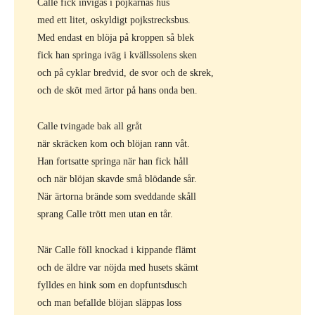
Calle fick invigas i pojkarnas hus
med ett litet, oskyldigt pojkstrecksbus.
Med endast en blöja på kroppen så blek
fick han springa iväg i kvällssolens sken
och på cyklar bredvid, de svor och de skrek,
och de sköt med ärtor på hans onda ben.
Calle tvingade bak all gråt
när skräcken kom och blöjan rann våt.
Han fortsatte springa när han fick håll
och när blöjan skavde små blödande sår.
När ärtorna brände som sveddande skåll
sprang Calle trött men utan en tår.
När Calle föll knockad i kippande flämt
och de äldre var nöjda med husets skämt
fylldes en hink som en dopfuntsdusch
och man befallde blöjan släppas loss