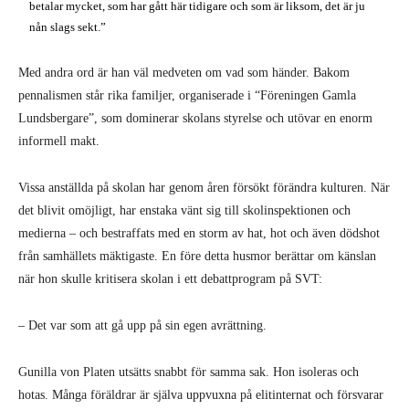
betalar mycket, som har gått här tidigare och som är liksom, det är ju
nån slags sekt.”
Med andra ord är han väl medveten om vad som händer. Bakom
pennalismen står rika familjer, organiserade i “Föreningen Gamla
Lundsbergare”, som dominerar skolans styrelse och utövar en enorm
informell makt.
Vissa anställda på skolan har genom åren försökt förändra kulturen. När
det blivit omöjligt, har enstaka vänt sig till skolinspektionen och
medierna – och bestraffats med en storm av hat, hot och även dödshot
från samhällets mäktigaste. En före detta husmor berättar om känslan
när hon skulle kritisera skolan i ett debattprogram på SVT:
– Det var som att gå upp på sin egen avrättning.
Gunilla von Platen utsätts snabbt för samma sak. Hon isoleras och
hotas. Många föräldrar är själva uppvuxna på elitinternat och försvarar