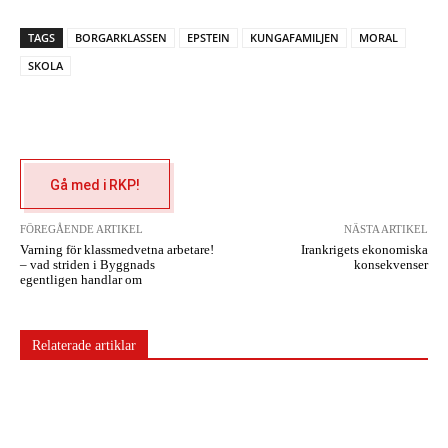
TAGS
BORGARKLASSEN
EPSTEIN
KUNGAFAMILJEN
MORAL
SKOLA
Gå med i RKP!
FÖREGÅENDE ARTIKEL
NÄSTA ARTIKEL
Varning för klassmedvetna arbetare!
Irankrigets ekonomiska
– vad striden i Byggnads
konsekvenser
egentligen handlar om
Relaterade artiklar