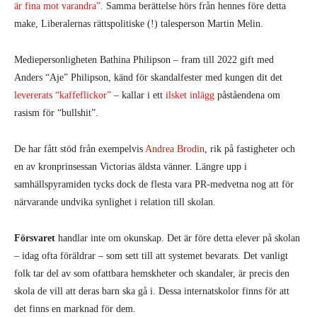
är fina mot varandra”
. Samma berättelse hörs från hennes före detta
make, Liberalernas rättspolitiske (!) talesperson Martin Melin.
Mediepersonligheten Bathina Philipson – fram till 2022 gift med
Anders “Aje” Philipson, känd för skandalfester med kungen dit det
levererats “kaffeflickor”
– kallar i ett
ilsket inlägg
påståendena om
rasism för “bullshit”.
De har fått stöd från exempelvis
Andrea Brodin
, rik på fastigheter och
en av kronprinsessan Victorias äldsta vänner. Längre upp i
samhällspyramiden tycks dock de flesta vara PR-medvetna nog att för
närvarande undvika synlighet i relation till skolan.
Försvaret
handlar inte om okunskap. Det är före detta elever på skolan
– idag ofta föräldrar – som sett till att systemet bevarats. Det vanligt
folk tar del av som ofattbara hemskheter och skandaler, är precis den
skola de vill att deras barn ska gå i. Dessa internatskolor finns för att
det finns en marknad för dem.