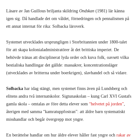
Läsare av Jan Guillous briljanta skildring
Ondskan
(1981) lär känna
igen sig. Då handlade det om våldet, förnedringen och pennalismen på
ett annat internat för rika: Solbacka läroverk.
Systemet utvecklades ursprungligen i Storbritannien under 1800-talet
för att skapa kolonialadministratörer åt det brittiska imperiet. De
behövde tränas att disciplinerat lyda order och kuva folk, oavsett vilka
bestialiska handlingar det gällde: massakrer, koncentrationsläger
(utvecklades av britterna under boerkrigen), slavhandel och så vidare.
Solbacka
har idag stängt, men systemet finns även på Lundsberg och
elitens andra två internatskolor. Sigtunaskolan – kung Carl XVI Gustafs
gamla skola – omtalas av före detta elever som
“helvetet på jorden”
,
återigen med samma “kamratuppfostran”: att äldre barn systematiskt
misshandlar och begår övergrepp mot yngre.
En berättelse handlar om hur äldre elever håller fast yngre och
rakar av