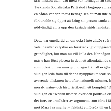
krafttillskott utan, vad mera var, förmågan att s
Tysklands Socialistiska Parti stod i begrepp att ra
en sådan var den första betingelsen att man inte
förberedde sig öppet att kring sin person samla en 
nödvändigt att ta upp den kastade stridshandsken 
Detta var emellertid en om också inte alltför svår
veta, besitter vi tyskar en förskräckligt djupgåend
grundlighet, hur man nu vill kalla det. När någon
måste han först placera in det i ett allomfattande
som också universums grundlagar från all evighets 
slutligen leda fram till denna nyupptäckta teori s
avseende tillskuren helt efter nationellt mönster. 
moral-, natur- och historiefilosofi; ett komplett
slutligen en ”Kritisk historia över den politiska e
det inre, tre armékårer av argument, som förts i 
mot Marx i synnerhet – faktiskt ett försök till e