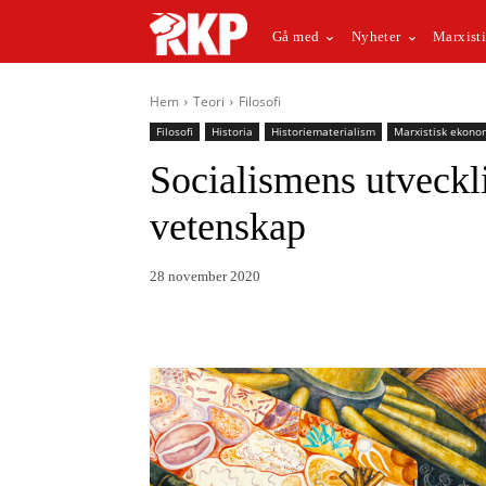
Gå med
Nyheter
Marxisti
Hem
Teori
Filosofi
Filosofi
Historia
Historiematerialism
Marxistisk ekono
Socialismens utveckli
vetenskap
28 november 2020