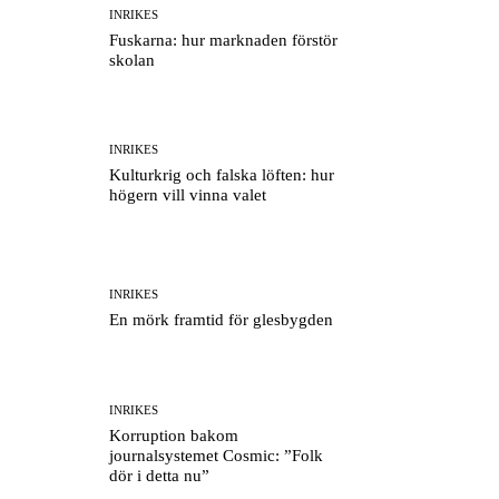
INRIKES
Fuskarna: hur marknaden förstör
skolan
INRIKES
Kulturkrig och falska löften: hur
högern vill vinna valet
INRIKES
En mörk framtid för glesbygden
INRIKES
Korruption bakom
journalsystemet Cosmic: ”Folk
dör i detta nu”