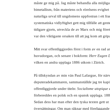
måste ge mig på. Jag måste behandla alla möjliga 
bimetallism, från materiens och rörelsens evighet 
naturliga urval till ungdomens uppfostran i ett fr
systematiska vidlyftighet gett mig tillfälle att
tidigare gjorts, utveckla de av Marx och mig före
var den viktigaste orsaken till att jag kom att g
Mitt svar offentliggjordes först i form av en rad a
huvudorgan, och senare i bokform:
Herr Eugen D
vilken en andra upplaga 1886 utkom i Zürich.
På tillskyndan av min vän Paul Lafargue, för närv
deputeradekammaren, sammanställde jag tre kapit
offentliggjorde under titeln:
Socialisme utopique e
förbereddes en polsk och en spansk upplaga. 1883 
Sedan dess har man efter den tyska texten gett ut
översättningar. Om man räknar med föreliggande eng