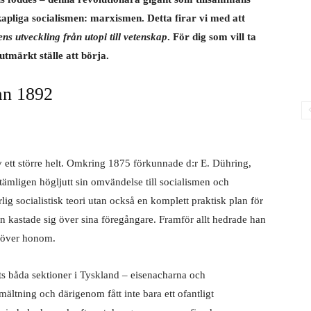
apliga socialismen: marxismen. Detta firar vi med att
ns utveckling från utopi till vetenskap
. För dig som vill ta
utmärkt ställe att börja.
gan 1892
av ett större helt. Omkring 1875 förkunnade d:r E. Dühring,
h tämligen högljutt sin omvändelse till socialismen och
lig socialistisk teori utan också en komplett praktisk plan för
an kastade sig över sina föregångare. Framför allt hedrade han
r över honom.
iets båda sektioner i Tyskland – eisenacharna och
ältning och därigenom fått inte bara ett ofantligt