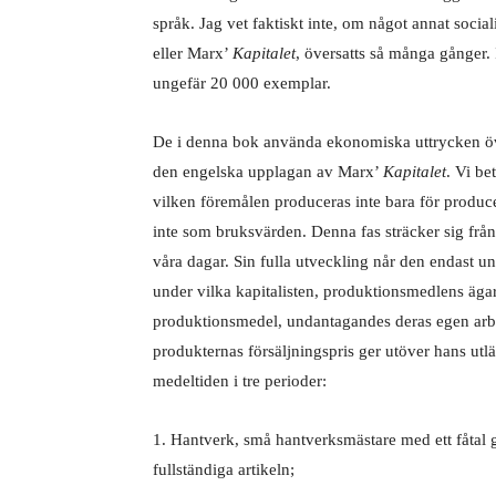
språk. Jag vet faktiskt inte, om något annat sociali
eller Marx’
Kapitalet
, översatts så många gånger
ungefär 20 000 exemplar.
De i denna bok använda ekonomiska uttrycken öv
den engelska upplagan av Marx’
Kapitalet
. Vi b
vilken föremålen produceras inte bara för producen
inte som bruksvärden. Denna fas sträcker sig från
våra dagar. Sin fulla utveckling når den endast un
under vilka kapitalisten, produktionsmedlens ägar
produktionsmedel, undantagandes deras egen arbet
produkternas försäljningspris ger utöver hans utlä
medeltiden i tre perioder:
1. Hantverk, små hantverksmästare med ett fåtal ge
fullständiga artikeln;