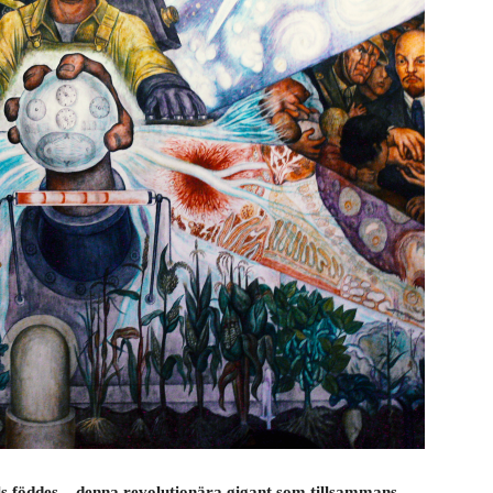
ls föddes – denna revolutionära gigant som tillsammans