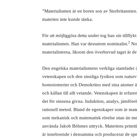
”Materialismen är en boren son av Storbritannien
materien inte kunde tänka.
För att möjliggöra detta under tog han sin tillflykt
2
materialismen. Han var dessutom nominalist.
Nom
materialisterna, liksom den överhuvud taget är det
Den engelska materialismens verkliga stamfader
vetenskapen och den sinnliga fysiken som natur
homoiomerier och Demokritos med sina atomer är o
och källan till allt vetande. Vetenskapen är erfar
det för sinnena givna. Induktion, analys, jämföre
rationell metod. Bland de egenskaper som är mate
som mekanisk och matematisk rörelse utan än mer 
använda Jakob Böhmes uttryck. Materiens primitiv
är inneboende i densamma och producerar de spec