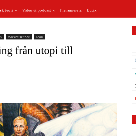
sk teori
Video & podcast
Prenumerera
Butik
mi
Marxistisk teori
Teori
ng från utopi till