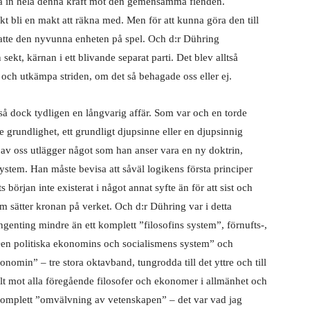
ätta in hela denna kraft mot den gemensamma fienden.
skt bli en makt att räkna med. Men för att kunna göra den till
 satte den nyvunna enheten på spel. Och d:r Dühring
sekt, kärnan i ett blivande separat parti. Det blev alltså
och utkämpa striden, om det så behagade oss eller ej.
 så dock tydligen en långvarig affär. Som var och en torde
e grundlighet, ett grundligt djupsinne eller en djupsinnig
 av oss utlägger något som han anser vara en ny doktrin,
 system. Han måste bevisa att såväl logikens första principer
början inte existerat i något annat syfte än för att sist och
om sätter kronan på verket. Och d:r Dühring var i detta
Ingenting mindre än ett komplett ”filosofins system”, förnufts-,
 ”Den politiska ekonomins och socialismens system” och
konomin” – tre stora oktavband, tungrodda till det yttre och till
fält mot alla föregående filosofer och ekonomer i allmänhet och
n komplett ”omvälvning av vetenskapen” – det var vad jag