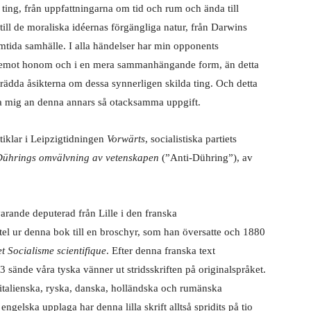
ting, från uppfattningarna om tid och rum och ända till
till de moraliska idéernas förgängliga natur, från Darwins
amtida samhälle. I alla händelser har min opponents
 gentemot honom och i en mera sammanhängande form, än detta
trädda åsikterna om dessa synnerligen skilda ting. Och detta
ripa mig an denna annars så otacksamma uppgift.
rtiklar i Leipzigtidningen
Vorwärts
, socialistiska partiets
ührings omvälvning av vetenskapen
(”Anti-Dühring”), av
arande deputerad från Lille i den franska
el ur denna bok till en broschyr, som han översatte och 1880
t Socialisme scientifique
. Efter denna franska text
sände våra tyska vänner ut stridsskriften på originalspråket.
 italienska, ryska, danska, holländska och rumänska
elska upplaga har denna lilla skrift alltså spridits på tio