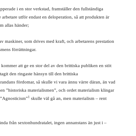
upperade i en stor verkstad, framställer den fullständiga
je arbetare utför endast en deloperation, så att produkten är
om allas händer;
av maskiner, som drives med kraft, och arbetarens prestation
smens förrättningar.
k kommer att ge en stor del av den brittiska publiken en stöt
git den ringaste hänsyn till den brittiska
garandans fördomar, så skulle vi vara ännu värre däran, än vad
 den ”historiska materialismen”, och ordet materialism klingar
1
re. ”Agnosticism”
skulle väl gå an, men materialism – rent
nda från sextonhundratalet, ingen annanstans än just i –