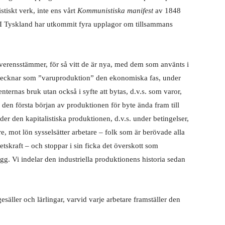
stiskt verk, inte ens vårt
Kommunistiska manifest
av 1848
. I Tyskland har utkommit fyra upplagor om tillsammans
erensstämmer, för så vitt de är nya, med dem som använts i
etecknar som ”varuproduktion” den ekonomiska fas, under
ternas bruk utan också i syfte att bytas, d.v.s. som varor,
 den första början av produktionen för byte ända fram till
der den kapitalistiska produktionen, d.v.s. under betingelser,
e, mot lön sysselsätter arbetare – folk som är berövade alla
skraft – och stoppar i sin ficka det överskott som
gg. Vi indelar den industriella produktionens historia sedan
säller och lärlingar, varvid varje arbetare framställer den