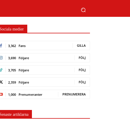
Sociala medier
GILLA
3,362
Fans
FÖLJ
3,690
Följare
FÖLJ
3,705
Följare
FÖLJ
2,359
Följare
PRENUMERERA
1,000
Prenumeranter
Senaste artiklarna