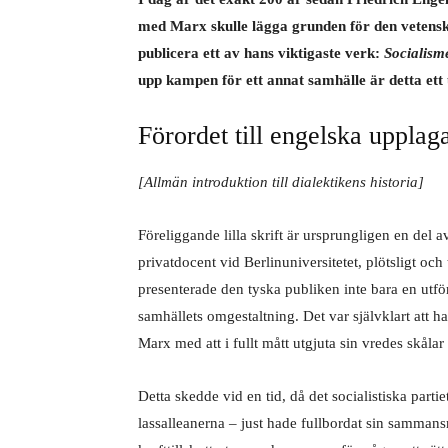
med Marx skulle lägga grunden för den vetensk
publicera ett av hans viktigaste verk:
Socialisme
upp kampen för ett annat samhälle är detta ett 
Förordet till engelska uppla
[Allmän introduktion till dialektikens historia]
Föreliggande lilla skrift är ursprungligen en del 
privatdocent vid Berlinuniversitetet, plötsligt oc
presenterade den tyska publiken inte bara en utför
samhällets omgestaltning. Det var självklart att h
Marx med att i fullt mått utgjuta sin vredes skåla
Detta skedde vid en tid, då det socialistiska part
lassalleanerna – just hade fullbordat sin sammansm