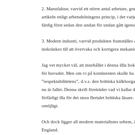
2. Manufaktur, varvid ett större antal arbetare, gr
artikeln enligt arbetsdelningens princip, i det var
färdig först sedan den undan för undan gått igen
3. Modern industri, varvid produkten framställes 
inskränkes till att övervaka och korrigera mekani
Jag vet mycket väl, att innehållet i denna lilla bo
för huvudet. Men om vi på kontinenten skulle ha ta
”respektabilitetens”, d.v.s. den brittiska kälkbor
nu är fallet. Denna skrift företräder vad vi kallar
förfärligt illa för det stora flertalet brittiska läsa
omöjligt.
Och dock ligger all modern materialisms urhem, ä
England.