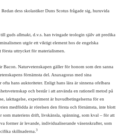
. Redan dess skolastiker Duns Scotus frågade sig, huruvida
 till guds allmakt, d.v.s. han tvingade teologin själv att predika
inalismen utgör ett viktigt element hos de engelska
 första uttrycket för materialismen.
 är Bacon. Naturvetenskapen gäller för honom som den sanna
vetenskapens förnämsta del. Anaxagoras med sina
fta hans auktoriteter. Enligt hans lära är sinnena ofelbara
enhetsvetenskap och består i att använda en rationell metod på
lse, iakttagelse, experiment är huvudbetingelserna för en
rien medfödda är rörelsen den första och förnämsta, inte blott
som materiens drift, livskänsla, spänning, som kval – för att
a former är levande, individualiserande väsenskrafter, som
3
ifika skillnaderna.