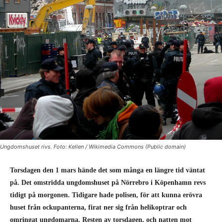
Ungdomshuset rivs. Foto: Kellen / Wikimedia Commons (Public domain)
Torsdagen den 1 mars
hände det som många en längre tid väntat
på. Det omstridda ungdomshuset på Nörrebro i Köpenhamn revs
tidigt på morgonen. Tidigare hade polisen, för att kunna erövra
huset från ockupanterna, firat ner sig från helikoptrar och
omringat ungdomarna. Resten av torsdagen, och natten mot