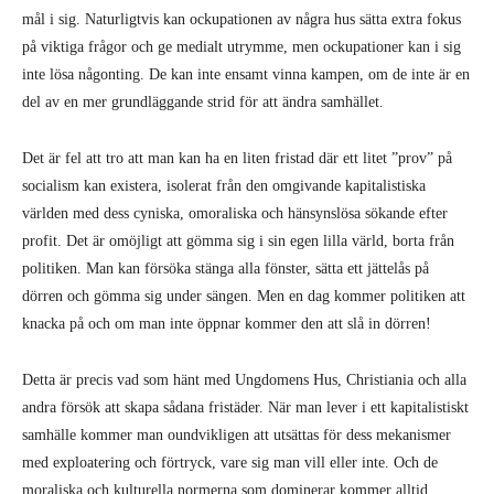
mål i sig. Naturligtvis kan ockupationen av några hus sätta extra fokus
på viktiga frågor och ge medialt utrymme, men ockupationer kan i sig
inte lösa någonting. De kan inte ensamt vinna kampen, om de inte är en
del av en mer grundläggande strid för att ändra samhället.
Det är fel att tro att man kan ha en liten fristad där ett litet ”prov” på
socialism kan existera, isolerat från den omgivande kapitalistiska
världen med dess cyniska, omoraliska och hänsynslösa sökande efter
profit. Det är omöjligt att gömma sig i sin egen lilla värld, borta från
politiken. Man kan försöka stänga alla fönster, sätta ett jättelås på
dörren och gömma sig under sängen. Men en dag kommer politiken att
knacka på och om man inte öppnar kommer den att slå in dörren!
Detta är precis vad som hänt med Ungdomens Hus, Christiania och alla
andra försök att skapa sådana fristäder. När man lever i ett kapitalistiskt
samhälle kommer man oundvikligen att utsättas för dess mekanismer
med exploatering och förtryck, vare sig man vill eller inte. Och de
moraliska och kulturella normerna som dominerar kommer alltid