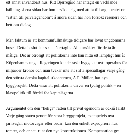
ett annat användbart hus. Ritt Bjerregård har intagit en vacklande
hållning: å ena sidan har hon ursäktat sig med att ta till argumentet om
”rätten till privategendom”; å andra sidan har hon försökt resonera och
bett om dialog.
Men faktum är att kommunfullmäktige tidigare har lovat ungdomarna
huset. Detta beslut har sedan återtagits. Alla ursäkter för detta är
ihåliga. Det är otroligt att politikerna inte kan hitta ett lämpligt hus åt
Köpenhamns unga. Regeringen kunde raskt bygga ett nytt operahus för
miljarder kronor och man tvekar inte att stifta speciallagar varje gång
den största danska kapitalistkoncernen, A.P. Möller, har nya
byggprojekt. Detta visar att politikerna driver en tydlig politik – en
klasspolitik till fördel för kapitalägarna.
Argumentet om den ”heliga” rätten till privat egendom är också falskt.
Varje gång staten genomför stora bryggprojekt, exempelvis nya
järnvägar, motorvägar eller broar, kan den enkelt expropriera hus,
tomter, och annat. runt den nya konstruktionen. Kompensation ges