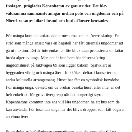
fredagen, präglades Köpenhamn av gatustrider. Det blev
våldsamma sammanstötningar mellan polis och ungdomar och på
Nörrebro sattes bilar i brand och butiksfönster krossades.
För många kom de omfattande protesterna som en överraskning. En
strid som många ansett vara en bagatell har fått tusentals ungdomar att
gå ut i aktion. Det är inte endast en lite klick utan protesterna omfattar
breda alger av unga. Men det är inte bara händelserna kring
ungdomshuset på Jaktvägen 69 som ligger bakom. Självklart är
byggnaden viktig och många äter i folkköket, deltar i konserter och
andra kulturella arrangemang. Huset har fått en symbolisk betydelse.
För många unga, oavsett om de brukar besöka huset eller inte, är det
helt enkelt ett för grovt övergrepp när det borgerligt styrda
Köpenhamns kommun inte ens vill låta ungdomen ha ett hus som de
kan använda. För tusentals unga har det blivit droppen som fått bägaren
att rinna över.
Stora delar av befolkningen sympatiserar med de ungas rätt till ett