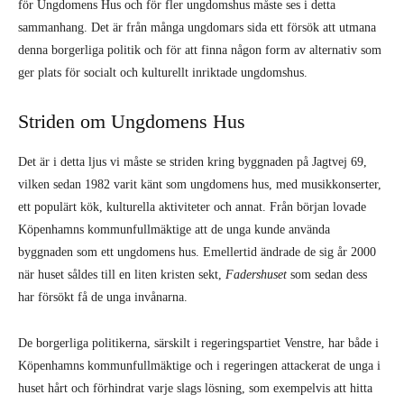
för Ungdomens Hus och för fler ungdomshus måste ses i detta
sammanhang. Det är från många ungdomars sida ett försök att utmana
denna borgerliga politik och för att finna någon form av alternativ som
ger plats för socialt och kulturellt inriktade ungdomshus.
Striden om Ungdomens Hus
Det är i detta ljus vi måste se striden kring byggnaden på Jagtvej 69,
vilken sedan 1982 varit känt som ungdomens hus, med musikkonserter,
ett populärt kök, kulturella aktiviteter och annat. Från början lovade
Köpenhamns kommunfullmäktige att de unga kunde använda
byggnaden som ett ungdomens hus. Emellertid ändrade de sig år 2000
när huset såldes till en liten kristen sekt,
Fadershuset
som sedan dess
har försökt få de unga invånarna.
De borgerliga politikerna, särskilt i regeringspartiet Venstre, har både i
Köpenhamns kommunfullmäktige och i regeringen attackerat de unga i
huset hårt och förhindrat varje slags lösning, som exempelvis att hitta