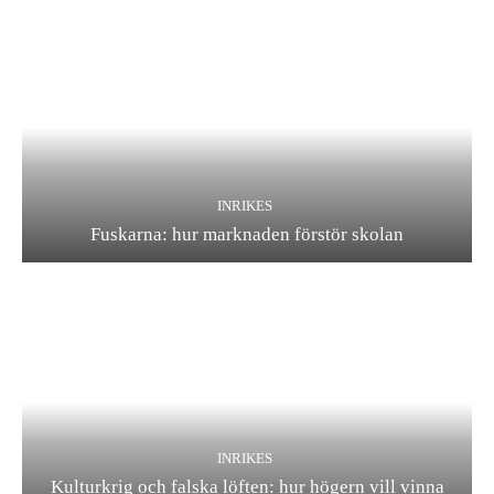
INRIKES
Fuskarna: hur marknaden förstör skolan
INRIKES
Kulturkrig och falska löften: hur högern vill vinna