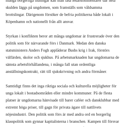
många borgerliga tidningar kan man läsa ledarkommentarer där hela
skulden läggs på ungdomen, som framställs som våldsamma
brottslingar. Därigenom försöker de befria politikerna både lokalt i
Köpenhamn och nationellt från allt ansvar.
Styrkan i konflikten beror att många ungdomar är frustrerade över den
politik som för närvarande förs i Danmark. Medan den danska
statsministern Anders Fogh applåderar Bushs krig i Irak, förstörs
välfärden, skolor och sjukhus. På arbetsmarknaden har ungdomarna de
sämsta arbetsförhållandena, i många fall utan ordentliga
anställningskontrakt, rätt till sjukskrivning och andra förmåner.
Samtidigt finns det inga riktiga sociala och kulturella möjligheter för
unga lokalt i bostadsområden eller mindre kommuner. På de flesta
platser är ungdomarna hänvisade till barer caféer och dansklubbar med
extremt höga priser, till gagn för privata ägare till nattlivets
nöjesindustri. Den politik som förs är med andra ord en borgerlig
klasspolitik som gynnar kapitalisterna i branschen. Kampen till försvar