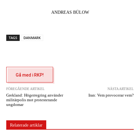
ANDREAS BÜLOW
TAGS
DANMARK
Gå med i RKP!
FÖREGÅENDE ARTIKEL
NÄSTA ARTIKEL
Grekland: Högerregring använder
Iran: Vem provocerar vem?
militärpolis mot protesterande
ungdomar
Relaterade artiklar