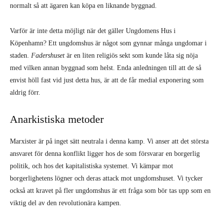
normalt så att ägaren kan köpa en liknande byggnad.
Varför är inte detta möjligt när det gäller Ungdomens Hus i
Köpenhamn? Ett ungdomshus är något som gynnar många ungdomar i
staden.
Fadershuset
är en liten religiös sekt som kunde låta sig nöja
med vilken annan byggnad som helst. Enda anledningen till att de så
envist höll fast vid just detta hus, är att de får medial exponering som
aldrig förr.
Anarkistiska metoder
Marxister är på inget sätt neutrala i denna kamp. Vi anser att det största
ansvaret för denna konflikt ligger hos de som försvarar en borgerlig
politik, och hos det kapitalistiska systemet. Vi kämpar mot
borgerlighetens lögner och deras attack mot ungdomshuset. Vi tycker
också att kravet på fler ungdomshus är ett fråga som bör tas upp som en
viktig del av den revolutionära kampen.