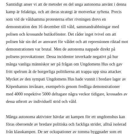
Samtidigt anser vi att de metoder en del unga autonoma använt i denna
kamp är felaktiga, och att deras strategi är motverkar syftena. Precis
som vid de våldsamma protesterna efter rivningen drevs en
demonstration den 16 december till våld, sammandrabbningar med
polisen och krossande butiksfönster. Det råder inget tvivel om att
polisen bär sin del av ansvaret för våldet och att repressionen riktad mot
demonstrationen var brutal. Men de autonoma nappade direkt på
polisens provokationer. Dessa incidenter inverkade negativt på hur
många vanliga människor ser på frågan om Ungdomens Hus och gav
fritt spelrum åt de borgerliga politikerna att trappa upp sina attacker.
Mycket av den sympati Ungdomens Hus hade vunnit i bredare lager av
Köpenhamns invånare, exempelvis genom fredliga demonstrationer
med 4000 respektive 5000 deltagare några veckor tidigare, krossades av
dessa utbrott av individuell strid och våld.
Många autonoma aktivister hävdar att kampen för ett ungdomshus kan
föras oberoende av bredare politiska och fackliga strider, alltså isolerad
från klasskampen. De ser ockupationer av tomma byggnader som ett