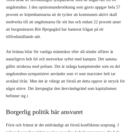
ungdomshus. I den opinionsundersökning som gjorts uppgav hela 57
procent av köpenhamnarna att de tycker att kommunen aktivt skall
medverka till att ungdomarna får sitt hus och endast 22 procent anser
att borgmästaren Ritt Bjergegård har hanterat frågan på ett
tillfredsställande sätt.
Att bränna bilar för vanliga människor eller slå sönder affärer är
naturligtvis helt fel och motverkar syftet med kampen. Det samma
gäller striderna med polisen. Det är många kampmetoder som en del
ungdomshus-sympatisörer använder som vi som marxister helt tar
avstånd ifrån. Men det är viktigt att förstå att detta uppror är utryck för
något större. Det återspeglar den återvändsgränd som kapitalismen
befinner sig i.
Borgerlig politik bär ansvaret
Först och främst är det nödvändigt att förstå konfliktens ursprung. I