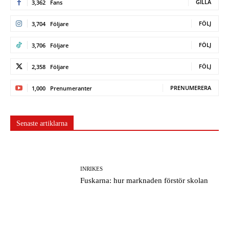
GILLA
3,362
Fans
FÖLJ
3,704
Följare
FÖLJ
3,706
Följare
FÖLJ
2,358
Följare
PRENUMERERA
1,000
Prenumeranter
Senaste artiklarna
INRIKES
Fuskarna: hur marknaden förstör skolan