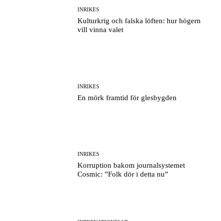
INRIKES
Kulturkrig och falska löften: hur högern
vill vinna valet
INRIKES
En mörk framtid för glesbygden
INRIKES
Korruption bakom journalsystemet
Cosmic: ”Folk dör i detta nu”