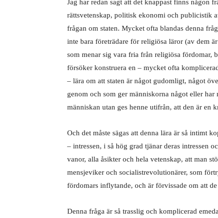
Jag har redan sagt att det knappast finns någon fr
rättsvetenskap, politisk ekonomi och publicistik avs
frågan om staten. Mycket ofta blandas denna fråg
inte bara företrädare för religiösa läror (av dem är
som menar sig vara fria från religiösa fördomar, 
försöker konstruera en – mycket ofta komplicerad
– lära om att staten är något gudomligt, något öve
genom och som ger människorna något eller har 
människan utan ges henne utifrån, att den är en 
Och det måste sägas att denna lära är så intimt ko
– intressen, i så hög grad tjänar deras intressen o
vanor, alla åsikter och hela vetenskap, att man stö
mensjeviker och socialistrevolutionärer, som förtr
fördomars inflytande, och är förvissade om att de 
Denna fråga är så trasslig och komplicerad emeda