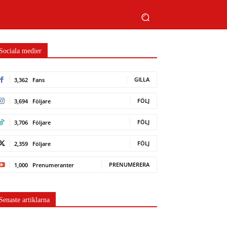
Sociala medier
GILLA
3,362
Fans
FÖLJ
3,694
Följare
FÖLJ
3,706
Följare
FÖLJ
2,359
Följare
PRENUMERERA
1,000
Prenumeranter
Senaste artiklarna