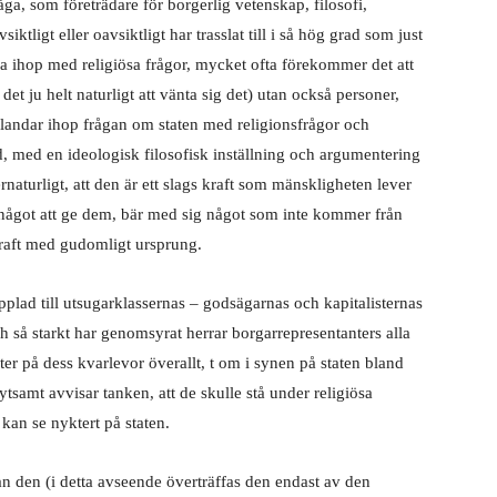
åga, som företrädare för borgerlig vetenskap, filosofi,
iktligt eller oavsiktligt har trasslat till i så hög grad som just
a ihop med religiösa frågor, mycket ofta förekommer det att
 det ju helt naturligt att vänta sig det) utan också personer,
blandar ihop frågan om staten med religionsfrågor och
, med en ideologisk filosofisk inställning och argumentering
rnaturligt, att den är ett slags kraft som mänskligheten lever
något att ge dem, bär med sig något som inte kommer från
kraft med gudomligt ursprung.
pplad till utsugarklassernas – godsägarnas och kapitalisternas
ch så starkt har genomsyrat herrar borgarrepresentanters alla
ter på dess kvarlevor överallt, t om i synen på staten bland
ytsamt avvisar tanken, att de skulle stå under religiösa
kan se nyktert på staten.
n den (i detta avseende överträffas den endast av den