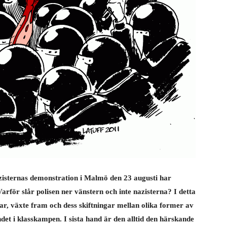
zisternas demonstration i Malmö den 23 augusti har
arför slår polisen ner vänstern och inte nazisterna? I detta
ar, växte fram och dess skiftningar mellan olika former av
ndet i klasskampen. I sista hand är den alltid den härskande