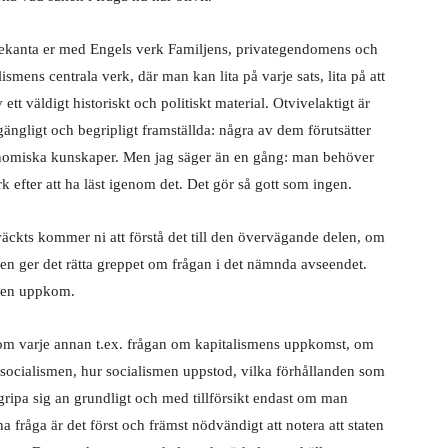
 bekanta er med Engels verk Familjens, privategendomens och
smens centrala verk, där man kan lita på varje sats, lita på att
ett väldigt historiskt och politiskt material. Otvivelaktigt är
illgängligt och begripligt framställda: några av dem förutsätter
ekonomiska kunskaper. Men jag säger än en gång: man behöver
rk efter att ha läst igenom det. Det gör så gott som ingen.
 väckts kommer ni att förstå det till den övervägande delen, om
en ger det rätta greppet om frågan i det nämnda avseendet.
aten uppkom.
iksom varje annan t.ex. frågan om kapitalismens uppkomst, om
ocialismen, hur socialismen uppstod, vilka förhållanden som
gripa sig an grundligt och med tillförsikt endast om man
a fråga är det först och främst nödvändigt att notera att staten