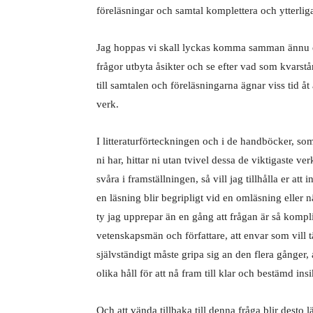
föreläsningar och samtal komplettera och ytterligar
Jag hoppas vi skall lyckas komma samman ännu en 
frågor utbyta åsikter och se efter vad som kvarst
till samtalen och föreläsningarna ägnar viss tid å
verk.
I litteraturförteckningen och i de handböcker, som s
ni har, hittar ni utan tvivel dessa de viktigaste 
svåra i framställningen, så vill jag tillhålla er att
en läsning blir begripligt vid en omläsning eller 
ty jag upprepar än en gång att frågan är så komplic
vetenskapsmän och författare, att envar som vill 
självständigt måste gripa sig an den flera gånger,
olika håll för att nå fram till klar och bestämd insi
Och att vända tillbaka till denna fråga blir desto