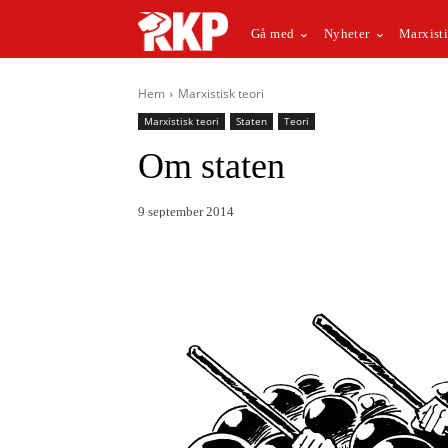
Gå med
Nyheter
Marxisti
Hem
Marxistisk teori
Marxistisk teori
Staten
Teori
Om staten
9 september 2014