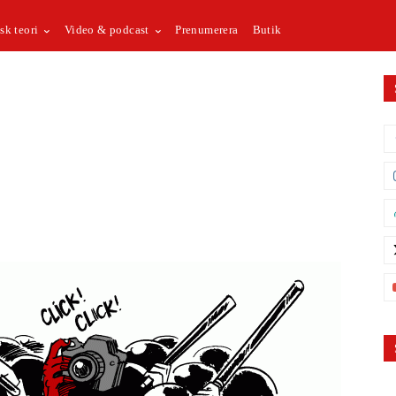
sk teori
Video & podcast
Prenumerera
Butik