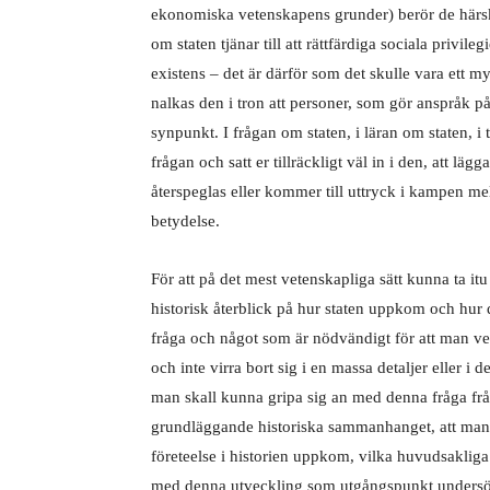
ekonomiska vetenskapens grunder) berör de härsk
om staten tjänar till att rättfärdiga sociala privile
existens – det är därför som det skulle vara ett my
nalkas den i tron att personer, som gör anspråk p
synpunkt. I frågan om staten, i läran om staten, i
frågan och satt er tillräckligt väl in i den, att l
återspeglas eller kommer till uttryck i kampen me
betydelse.
För att på det mest vetenskapliga sätt kunna ta i
historisk återblick på hur staten uppkom och hur 
fråga och något som är nödvändigt för att man verk
och inte virra bort sig i en massa detaljer eller i 
man skall kunna gripa sig an med denna fråga fr
grundläggande historiska sammanhanget, att man 
företeelse i historien uppkom, vilka huvudsakliga 
med denna utveckling som utgångspunkt undersöka