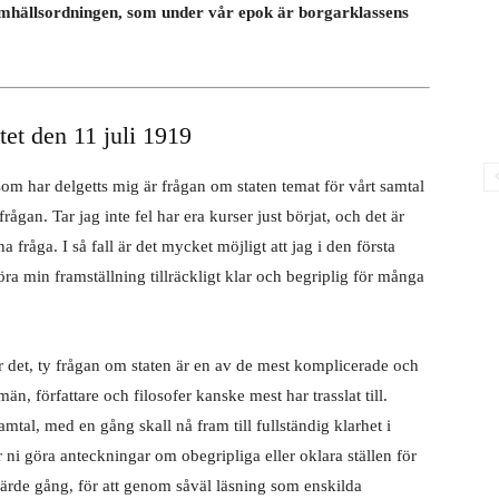
amhällsordningen, som under vår epok är borgarklassens
tet den 11 juli 1919
som har delgetts mig är frågan om staten temat för vårt samtal
frågan. Tar jag inte fel har era kurser just börjat, och det är
 fråga. I så fall är det mycket möjligt att jag i den första
ra min framställning tillräckligt klar och begriplig för många
 för det, ty frågan om staten är en av de mest komplicerade och
n, författare och filosofer kanske mest har trasslat till.
amtal, med en gång skall nå fram till fullständig klarhet i
r ni göra anteckningar om obegripliga eller oklara ställen för
fjärde gång, för att genom såväl läsning som enskilda