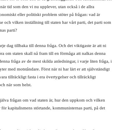
tionär tid som den vi nu upplever, utan också i de allra
konomiskt eller politiskt problem stöter på frågan: vad är
 och vilken inställning till staten har vårt parti, det parti som
nas parti?
 dag tillbaka till denna fråga. Och det viktigaste är att ni
ra om staten skall nå fram till en förmåga att nalkas denna
enna fråga av de mest skilda anledningar, i varje liten fråga, i
r med motståndare. Först när ni har lärt er att självständigt
ara tillräckligt fasta i era övertygelser och tillräckligt
ch när som helst.
 själva frågan om vad staten är, hur den uppkom och vilken
 för kapitalismens störtande, kommunisternas parti, på det