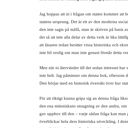
Jag hoppas att ni i frågan om staten kommer att
statens ursprung. Det är ett av den moderna sociali
den inte sagts på måfå, utan är skriven på basis av 
det så att inte alla delar av detta verk är lika lätt
att läsaren redan besitter vissa historiska och 
inte bli orolig om man inte genast förstår detta ve
Men när ni återvänder till det sedan intresset har
inte helt. Jag påminner om denna bok, eftersom d
Den börjar med en historisk översikt över hur st
För att riktigt kunna gripa sig an denna fråga l
den ena människans utsugning av den andra, om s
gav upphov till den – varje sådan fråga kan man 
överblickar hela dess historiska utveckling. I denn