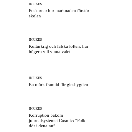
INRIKES
Fuskarna: hur marknaden förstör
skolan
INRIKES
Kulturkrig och falska löften: hur
högern vill vinna valet
INRIKES
En mörk framtid för glesbygden
INRIKES
Korruption bakom
journalsystemet Cosmic: ”Folk
dör i detta nu”