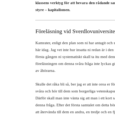
klassens verktyg för att bevara den rådande s
styre – kapitalismen.
Föreläsning vid Sverdlovuniversite
Kamrater, enligt den plan som ni har antagit och 
här idag. Jag vet inte hur insatta ni redan är i den 
första gången ni systematiskt skall ta itu med denna
föreläsningen om denna svåra fråga inte lyckas gö
av åhörarna.
Skulle det råka bli så, ber jag er att inte oroa er
svåra och hör till dem som borgerliga vetenskapsmä
Därför skall man inte vänta sig att man i ett kort s
denna fråga. Efter det första samtalet om detta bö
att återvända till dem en andra, en tredje och en 