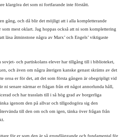
e klargöra det som ni fortfarande inte förstått.
gång, och då blir det möjligt att i alla kompletterande
år som mest oklart. Jag hoppas också att ni som komplettering
t att läsa åtminstone några av Marx’ och Engels’ viktigaste
ovjet- och partiskolans elever har tillgång till i biblioteket,
verken, och även om några återigen kanske genast skräms av det
 inte oroa er för det, att det som första gången är obegripligt vid
när ni senare närmar er frågan från ett något annorlunda håll,
erad och har trasslats till i så hög grad av borgerliga
tänka igenom den på allvar och tillgodogöra sig den
 återvända till den om och om igen, tänka över frågan från
kt.
 lättare för er som den är så grundläggande och fundamental för