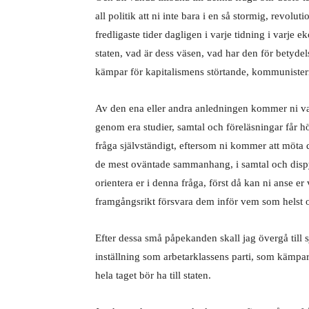
all politik att ni inte bara i en så stormig, revolu
fredligaste tider dagligen i varje tidning i varje e
staten, vad är dess väsen, vad har den för betydelse
kämpar för kapitalismens störtande, kommunister
Av den ena eller andra anledningen kommer ni varje
genom era studier, samtal och föreläsningar får hö
fråga självständigt, eftersom ni kommer att möta d
de mest oväntade sammanhang, i samtal och dispyte
orientera er i denna fråga, först då kan ni anse er v
framgångsrikt försvara dem inför vem som helst o
Efter dessa små påpekanden skall jag övergå till
inställning som arbetarklassens parti, som kämpar
hela taget bör ha till staten.