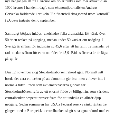
nya nedgången att ”900 kronor om tio år rankas som mer attraktivt än
1000 kronor i handen i dag”, som ekonomijournalisten Andreas
Cervenka förklarade i artikeln ”En finansiell skogsbrand utom kontroll”
i
Dagens Industri
den 6 september.
Samtidigt började inköps- chefsindex falla drama­tiskt. Ett värde över
50 är ett tecken på uppgång, medan under 50 varslar om nedgång. I
Sverige är siffran för industrin nu 45,6 efter att ha fallit tre månader på
rad, medan siffran för euro-området är 45,9. Båda siffrorna är de lägsta
på sju år.
Den 12 november slog Stock­holmsbörsen rekord igen. Nor­malt sett
borde det vara ett tecken på att ekonomin går bra, men vi lever inte i
normala tider. Precis som aktiemarknaderna globalt har
Stockholmsbörsen lyfts av ett enormt flöde av billiga lån, som världens
centralbanker desperat pressar fram för att undvika en alltför djup
nedgång. Sedan sommaren har USA:s Federal reserve sänkt räntan tre
gånger, medan Europeiska centralbanken slagit sina egna rekord med en