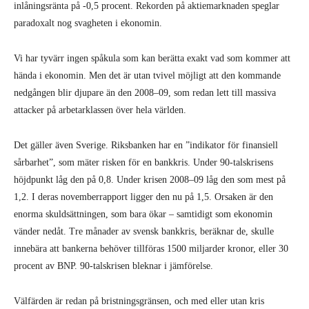
inlåningsränta på -0,5 procent. Rekorden på aktie­marknaden speglar
paradoxalt nog svagheten i ekonomin.
Vi har tyvärr ingen spåkula som kan berätta exakt vad som kommer att
hända i ekonomin. Men det är utan tvivel möjligt att den kommande
nedgången blir djupare än den 2008–09, som redan lett till massiva
attacker på arbetarklassen över hela världen.
Det gäller även Sverige. Riksbanken har en ”indikator för finansiell
sårbarhet”, som mäter risken för en bankkris. Under 90-talskrisens
höjd­punkt låg den på 0,8. Under krisen 2008–09 låg den som mest på
1,2. I deras novem­berrapport ligger den nu på 1,5. Orsaken är den
enorma skuldsättningen, som bara ökar – samtidigt som ekonomin
vänder nedåt. Tre månader av svensk bankkris, beräknar de, skulle
innebära att bankerna behöver tillföras 1500 miljar­der kronor, eller 30
procent av BNP. 90-talskrisen bleknar i jämförelse.
Välfärden är redan på bristnings­gränsen, och med eller utan kris