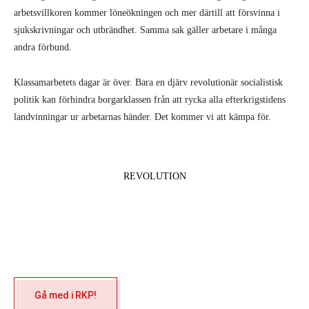
arbetsvill­koren kommer löneökningen och mer därtill att försvinna i
sjukskrivningar och utbränd­het. Samma sak gäller arbetare i många
andra förbund.
Klassamarbetets dagar är över. Bara en djärv revolutionär socialistisk
politik kan förhindra borgarklassen från att rycka alla efterkrigstidens
landvinningar ur arbetarnas händer. Det kom­mer vi att kämpa för.
REVOLUTION
Gå med i RKP!