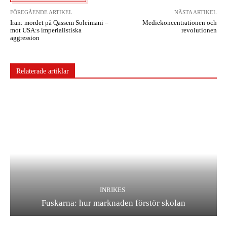
FÖREGÅENDE ARTIKEL
NÄSTA ARTIKEL
Iran: mordet på Qassem Soleimani –
Mediekoncentrationen och
mot USA:s imperialistiska
revolutionen
aggression
Relaterade artiklar
INRIKES
Fuskarna: hur marknaden förstör skolan