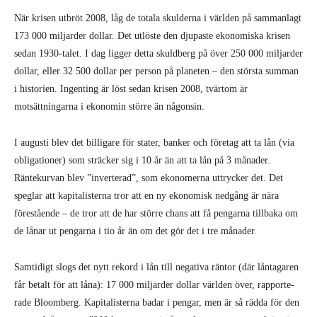
När krisen utbröt 2008, låg de totala skulderna i världen på sammanlagt
173 000 miljarder dollar. Det utlöste den djupaste ekono­miska krisen
sedan 1930-talet. I dag ligger detta skuldberg på över 250 000 miljarder
dollar, eller 32 500 dollar per per­son på planeten – den största summan
i historien. Ingen­ting är löst sedan krisen 2008, tvärtom är
motsättningarna i ekonomin större än någonsin.
I augusti blev det billigare för stater, banker och företag att ta lån (via
obligationer) som sträcker sig i 10 år än att ta lån på 3 månader.
Räntekurvan blev ”inverterad”, som ekono­merna uttrycker det. Det
speg­lar att kapitalisterna tror att en ny ekonomisk nedgång är nära
förestående – de tror att de har större chans att få pengarna tillbaka om
de lånar ut peng­arna i tio år än om det gör det i tre månader.
Samtidigt slogs det nytt rekord i lån till negativa rän­tor (där låntagaren
får betalt för att låna): 17 000 miljarder dollar världen över, rapporte­
rade Bloomberg. Kapitalisterna badar i pengar, men är så rädda för den