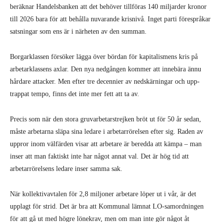
beräknar Handelsbanken att det behöver tillföras 140 miljarder kronor
till 2026 bara för att behålla nuvarande kris­nivå. Inget parti förespråkar
satsningar som ens är i närhe­ten av den summan.
Borgarklassen försöker lägga över bördan för kapitalismens kris på
arbetarklassens axlar. Den nya nedgången kommer att innebära ännu
hårdare attacker. Men efter tre decen­nier av nedskärningar och upp­
trappat tempo, finns det inte mer fett att ta av.
Precis som när den stora gruvar­betarstrejken bröt ut för 50 år sedan,
måste arbetarna släpa sina ledare i arbetarrörelsen efter sig. Raden av
uppror inom välfärden visar att arbe­tare är beredda att kämpa – man
inser att man faktiskt inte har något annat val. Det är hög tid att
arbetarrörelsens ledare inser samma sak.
När kollektivavtalen för 2,8 miljoner arbetare löper ut i vår, är det
upplagt för strid. Det är bra att Kommunal lämnat LO-samordningen
för att gå ut med högre lönekrav, men om man inte gör något åt