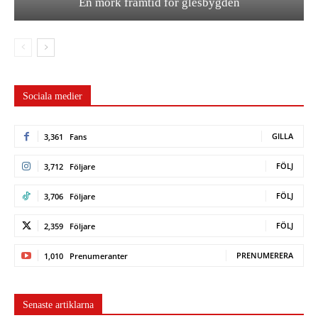
En mörk framtid för glesbygden
Sociala medier
GILLA
3,361
Fans
FÖLJ
3,712
Följare
FÖLJ
3,706
Följare
FÖLJ
2,359
Följare
PRENUMERERA
1,010
Prenumeranter
Senaste artiklarna