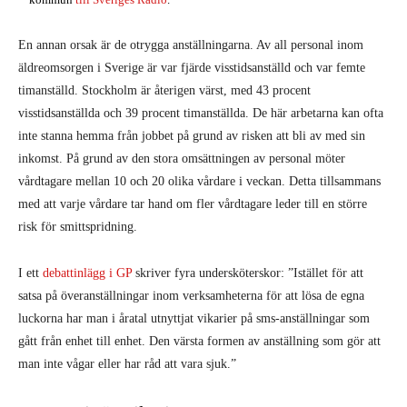
En annan orsak är de otrygga anställningarna. Av all personal inom
äldreomsorgen i Sverige är var fjärde visstidsanställd och var femte
timanställd. Stockholm är återigen värst, med 43 procent
visstidsanställda och 39 procent timanställda. De här arbetarna kan ofta
inte stanna hemma från jobbet på grund av risken att bli av med sin
inkomst. På grund av den stora omsättningen av personal möter
vårdtagare mellan 10 och 20 olika vårdare i veckan. Detta tillsammans
med att varje vårdare tar hand om fler vårdtagare leder till en större
risk för smittspridning.
I ett
debattinlägg i GP
skriver fyra undersköterskor: ”Istället för att
satsa på överanställningar inom verksamheterna för att lösa de egna
luckorna har man i åratal utnyttjat vikarier på sms-anställningar som
gått från enhet till enhet. Den värsta formen av anställning som gör att
man inte vågar eller har råd att vara sjuk.”