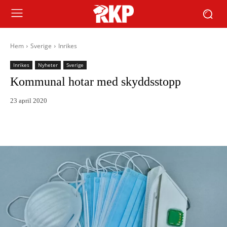
Hem
Sverige
Inrikes
Inrikes
Nyheter
Sverige
Kommunal hotar med skyddsstopp
23 april 2020