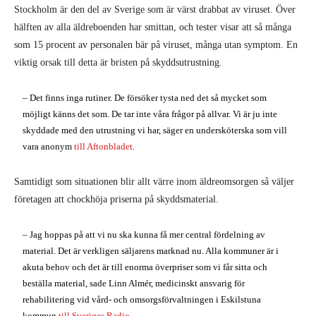
Stockholm är den del av Sverige som är värst drabbat av viruset. Över
hälften av alla äldreboenden har smittan, och tester visar att så många
som 15 procent av personalen bär på viruset, många utan symptom. En
viktig orsak till detta är bristen på skyddsutrustning.
– Det finns inga rutiner. De försöker tysta ned det så mycket som
möjligt känns det som. De tar inte våra frågor på allvar. Vi är ju inte
skyddade med den utrustning vi har, säger en undersköterska som vill
vara anonym
till Aftonbladet
.
Samtidigt som situationen blir allt värre inom äldreomsorgen så väljer
företagen att chockhöja priserna på skyddsmaterial.
– Jag hoppas på att vi nu ska kunna få mer central fördelning av
material. Det är verkligen säljarens marknad nu. Alla kommuner är i
akuta behov och det är till enorma överpriser som vi får sitta och
beställa material, sade Linn Almér, medicinskt ansvarig för
rehabilitering vid vård- och omsorgsförvaltningen i Eskilstuna
kommun
till Sveriges Radio
.