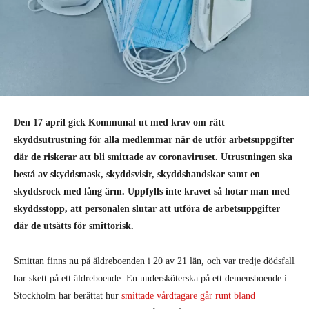
Den 17 april gick Kommunal ut med krav om rätt
skyddsutrustning för alla medlemmar när de utför arbetsuppgifter
där de riskerar att bli smittade av coronaviruset. Utrustningen ska
bestå av skyddsmask, skyddsvisir, skyddshandskar samt en
skyddsrock med lång ärm. Uppfylls inte kravet så hotar man med
skyddsstopp, att personalen slutar att utföra de arbetsuppgifter
där de utsätts för smittorisk.
Smittan finns nu på äldreboenden i 20 av 21 län, och var tredje dödsfall
har skett på ett äldreboende. En undersköterska på ett demensboende i
Stockholm har berättat hur
smittade vårdtagare går runt bland