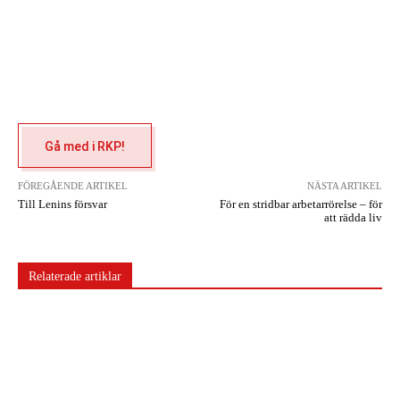
Gå med i RKP!
FÖREGÅENDE ARTIKEL
NÄSTA ARTIKEL
Till Lenins försvar
För en stridbar arbetarrörelse – för
att rädda liv
Relaterade artiklar