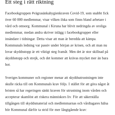
Ett steg i rätt riktning
Facebookgruppen #vägrasänkahygienkraven Covid-19, som snabbt fick
över 60 000 medlemmar, visar vilken ilska som finns bland arbetare i
vård och omsorg. Kommunal i Kiruna har blivit nedringda av oroliga
medlemmar, medan andra skriver inlägg i facebookgrupper eller
insändare i tidningar. Detta visar att man är beredda att kämpa.
Kommunals ledning var passiv under början av krisen, och att man nu
lovar skyddsstopp är ett viktigt steg framåt. Men det är stor skillnad på
skyddsstopp och strejk, och det kommer att krävas mycket mer än bara
hot.
Sveriges kommuner och regioner menar att skyddsutrustningen inte
skulle räcka till om Kommunals krav följs. I stället för att göra något åt
bristen så har regeringen sänkt kraven för utrustning inom vården och
accepterar skamlöst att riskera människors liv. För att säkerställa
tillgången till skyddsmaterial och medlemmarnas och vårdtagares hälsa
bör Kommunal därför ta strid för mer långtgående krav: