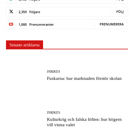
FÖLJ
2,359
Följare
PRENUMERERA
1,000
Prenumeranter
Senaste artiklarna
INRIKES
Fuskarna: hur marknaden förstör skolan
INRIKES
Kulturkrig och falska löften: hur högern
vill vinna valet