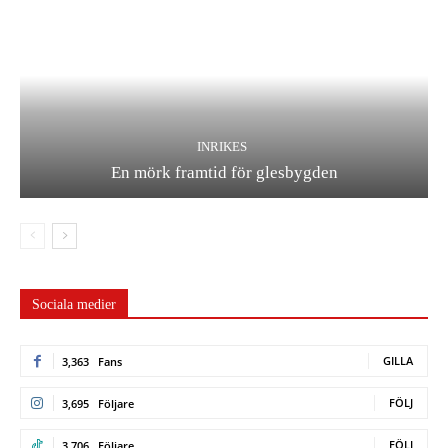
INRIKES
En mörk framtid för glesbygden
Sociala medier
GILLA
3,363
Fans
FÖLJ
3,695
Följare
FÖLJ
3,706
Följare