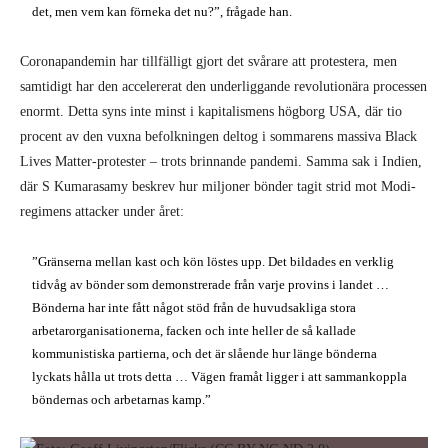
det, men vem kan förneka det nu?”, frågade han.
Coronapandemin har tillfälligt gjort det svårare att protestera, men
samtidigt har den accelererat den underliggande revolutionära processen
enormt. Detta syns inte minst i kapitalismens högborg USA, där tio
procent av den vuxna befolkningen deltog i sommarens massiva Black
Lives Matter-protester – trots brinnande pandemi. Samma sak i Indien,
där S Kumarasamy beskrev hur miljoner bönder tagit strid mot Modi-
regimens attacker under året:
”Gränserna mellan kast och kön löstes upp. Det bildades en verklig
tidvåg av bönder som demonstrerade från varje provins i landet …
Bönderna har inte fått något stöd från de huvudsakliga stora
arbetarorganisationerna, facken och inte heller de så kallade
kommunistiska partierna, och det är slående hur länge bönderna
lyckats hålla ut trots detta … Vägen framåt ligger i att sammankoppla
böndernas och arbetarnas kamp.”