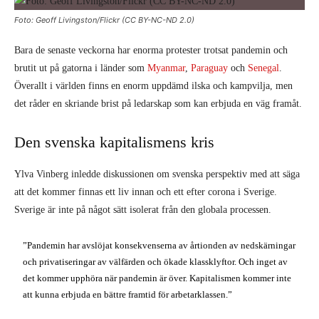
Foto: Geoff Livingston/Flickr (CC BY-NC-ND 2.0)
Bara de senaste veckorna har enorma protester trotsat pandemin och
brutit ut på gatorna i länder som
Myanmar
,
Paraguay
och
Senegal
.
Överallt i världen finns en enorm uppdämd ilska och kampvilja, men
det råder en skriande brist på ledarskap som kan erbjuda en väg framåt.
Den svenska kapitalismens kris
Ylva Vinberg inledde diskussionen om svenska perspektiv med att säga
att det kommer finnas ett liv innan och ett efter corona i Sverige.
Sverige är inte på något sätt isolerat från den globala processen.
”Pandemin har avslöjat konsekvenserna av årtionden av nedskärningar
och privatiseringar av välfärden och ökade klassklyftor. Och inget av
det kommer upphöra när pandemin är över. Kapitalismen kommer inte
att kunna erbjuda en bättre framtid för arbetarklassen.”