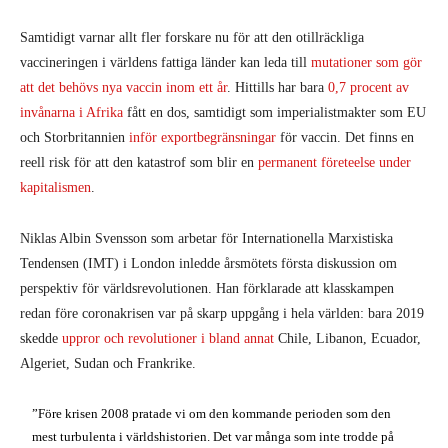
Samtidigt varnar allt fler forskare nu för att den otillräckliga
vaccineringen i världens fattiga länder kan leda till
mutationer som gör
att det behövs nya vaccin inom ett år
. Hittills har bara
0,7 procent av
invånarna i Afrika
fått en dos, samtidigt som imperialistmakter som EU
och Storbritannien
inför exportbegränsningar
för vaccin. Det finns en
reell risk för att den katastrof som blir en
permanent företeelse under
kapitalismen
.
Niklas Albin Svensson som arbetar för Internationella Marxistiska
Tendensen (IMT) i London inledde årsmötets första diskussion om
perspektiv för världsrevolutionen. Han förklarade att klasskampen
redan före coronakrisen var på skarp uppgång i hela världen: bara 2019
skedde
uppror och revolutioner i bland annat
Chile, Libanon, Ecuador,
Algeriet, Sudan och Frankrike.
”Före krisen 2008 pratade vi om den kommande perioden som den
mest turbulenta i världshistorien. Det var många som inte trodde på