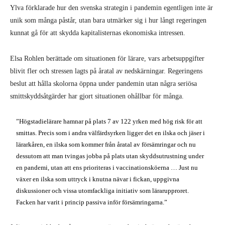
Ylva förklarade hur den svenska strategin i pandemin egentligen inte är
unik som många påstår, utan bara utmärker sig i hur långt regeringen
kunnat gå för att skydda kapitalisternas ekonomiska intressen.
Elsa Rohlen berättade om situationen för lärare, vars arbetsuppgifter
blivit fler och stressen lagts på åratal av nedskärningar. Regeringens
beslut att hålla skolorna öppna under pandemin utan några seriösa
smittskyddsåtgärder har gjort situationen ohållbar för många.
”Högstadielärare hamnar på plats 7 av 122 yrken med hög risk för att
smittas. Precis som i andra välfärdsyrken ligger det en ilska och jäser i
lärarkåren, en ilska som kommer från åratal av försämringar och nu
dessutom att man tvingas jobba på plats utan skyddsutrustning under
en pandemi, utan att ens prioriteras i vaccinationsköerna … Just nu
växer en ilska som uttryck i knutna nävar i fickan, uppgivna
diskussioner och vissa utomfackliga initiativ som lärarupproret.
Facken har varit i princip passiva inför försämringarna.”