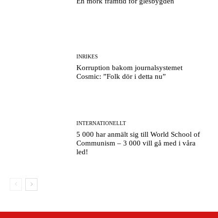
En mörk framtid för glesbygden
INRIKES
Korruption bakom journalsystemet
Cosmic: ”Folk dör i detta nu”
INTERNATIONELLT
5 000 har anmält sig till World School of
Communism – 3 000 vill gå med i våra
led!