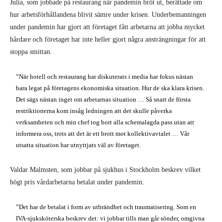
Julia, som jobbade på restaurang när pandemin bröt ut, berättade om
hur arbetsförhållandena blivit sämre under krisen. Underbemanningen
under pandemin har gjort att företaget fått arbetarna att jobba mycket
hårdare och företaget har inte heller gjort några ansträngningar för att
stoppa smittan.
”När hotell och restaurang har diskuterats i media har fokus nästan
bara legat på företagens ekonomiska situation. Hur de ska klara krisen.
Det sägs nästan inget om arbetarnas situation … Så snart de första
restriktionerna kom insåg ledningen att det skulle påverka
verksamheten och min chef tog bort alla schemalagda pass utan att
informera oss, trots att det är ett brott mot kollektivavtalet … Vår
utsatta situation har utnyttjats väl av företaget.
Valdar Malmsten, som jobbar på sjukhus i Stockholm beskrev vilket
högt pris vårdarbetarna betalat under pandemin.
”Det har de betalat i form av utbrändhet och traumatisering. Som en
IVA-sjuksköterska beskrev det: vi jobbar tills man går sönder, omgivna