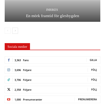
INRIKES
En mörk framtid för glesbygden
Sociala medier
GILLA
3,363
Fans
FÖLJ
3,696
Följare
FÖLJ
3,706
Följare
FÖLJ
2,358
Följare
PRENUMERERA
1,000
Prenumeranter