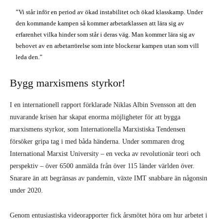
”Vi står inför en period av ökad instabilitet och ökad klasskamp. Under
den kommande kampen så kommer arbetarklassen att lära sig av
erfarenhet vilka hinder som står i deras väg. Man kommer lära sig av
behovet av en arbetarrörelse som inte blockerar kampen utan som vill
leda den.”
Bygg marxismens styrkor!
I en internationell rapport förklarade Niklas Albin Svensson att den
nuvarande krisen har skapat enorma möjligheter för att bygga
marxismens styrkor, som Internationella Marxistiska Tendensen
försöker gripa tag i med båda händerna. Under sommaren drog
International Marxist University – en vecka av revolutionär teori och
perspektiv – över 6500 anmälda från över 115 länder världen över.
Snarare än att begränsas av pandemin, växte IMT snabbare än någonsin
under 2020.
Genom entusiastiska videorapporter fick årsmötet höra om hur arbetet i