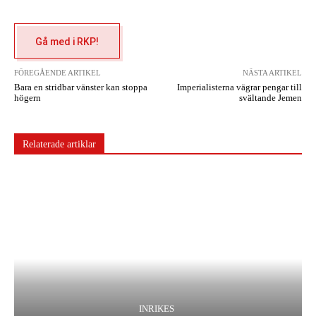
Gå med i RKP!
FÖREGÅENDE ARTIKEL
NÄSTA ARTIKEL
Bara en stridbar vänster kan stoppa
Imperialisterna vägrar pengar till
högern
svältande Jemen
Relaterade artiklar
INRIKES