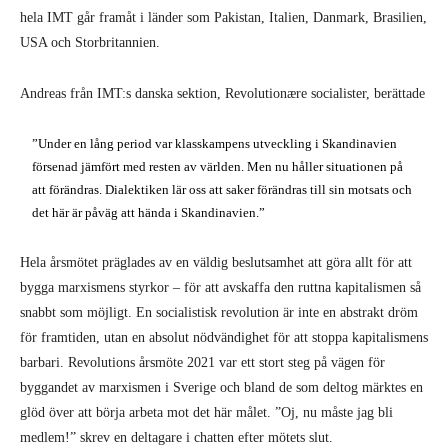
hela IMT går framåt i länder som Pakistan, Italien, Danmark, Brasilien,
USA och Storbritannien.
Andreas från IMT:s danska sektion, Revolutionære socialister, berättade
”Under en lång period var klasskampens utveckling i Skandinavien
försenad jämfört med resten av världen. Men nu håller situationen på
att förändras. Dialektiken lär oss att saker förändras till sin motsats och
det här är påväg att hända i Skandinavien.”
Hela årsmötet präglades av en väldig beslutsamhet att göra allt för att
bygga marxismens styrkor – för att avskaffa den ruttna kapitalismen så
snabbt som möjligt. En socialistisk revolution är inte en abstrakt dröm
för framtiden, utan en absolut nödvändighet för att stoppa kapitalismens
barbari. Revolutions årsmöte 2021 var ett stort steg på vägen för
byggandet av marxismen i Sverige och bland de som deltog märktes en
glöd över att börja arbeta mot det här målet. ”Oj, nu måste jag bli
medlem!” skrev en deltagare i chatten efter mötets slut.