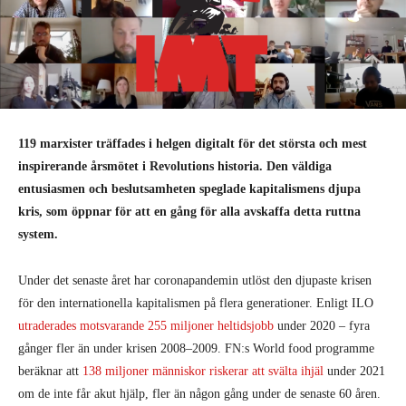
119 marxister träffades i helgen digitalt för det största och mest
inspirerande årsmötet i Revolutions historia. Den väldiga
entusiasmen och beslutsamheten speglade kapitalismens djupa
kris, som öppnar för att en gång för alla avskaffa detta ruttna
system.
Under det senaste året har coronapandemin utlöst den djupaste krisen
för den internationella kapitalismen på flera generationer. Enligt ILO
utraderades motsvarande 255 miljoner heltidsjobb
under 2020 – fyra
gånger fler än under krisen 2008–2009. FN:s World food programme
beräknar att
138 miljoner människor riskerar att svälta ihjäl
under 2021
om de inte får akut hjälp, fler än någon gång under de senaste 60 åren.