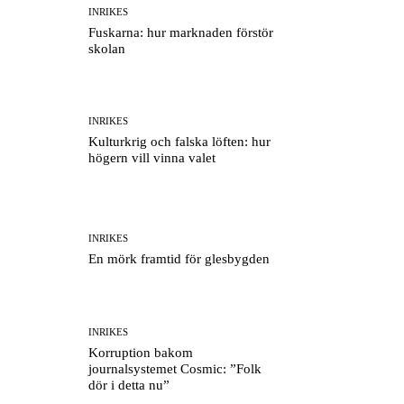
INRIKES
Fuskarna: hur marknaden förstör
skolan
INRIKES
Kulturkrig och falska löften: hur
högern vill vinna valet
INRIKES
En mörk framtid för glesbygden
INRIKES
Korruption bakom
journalsystemet Cosmic: ”Folk
dör i detta nu”