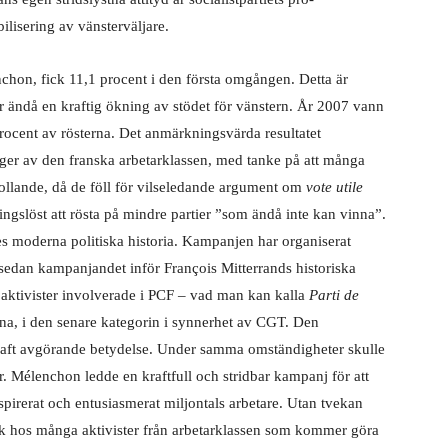
ilisering av vänsterväljare.
chon, fick 11,1 procent i den första omgången. Detta är
 ändå en kraftig ökning av stödet för vänstern. År 2007 vann
ocent av rösterna. Det anmärkningsvärda resultatet
lager av den franska arbetarklassen, med tanke på att många
llande, då de föll för vilseledande argument om
vote utile
ningslöst att rösta på mindre partier ”som ändå inte kan vinna”.
 moderna politiska historia. Kampanjen har organiserat
 sedan kampanjandet inför François Mitterrands historiska
aktivister involverade i PCF – vad man kan kalla
Parti de
a, i den senare kategorin i synnerhet av CGT. Den
 haft avgörande betydelse. Under samma omständigheter skulle
 Mélenchon ledde en kraftfull och stridbar kampanj för att
nspirerat och entusiasmerat miljontals arbetare. Utan tvekan
k hos många aktivister från arbetarklassen som kommer göra