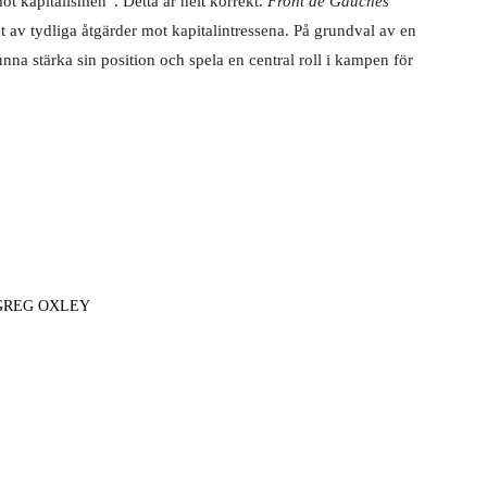
GREG OXLEY
NÄSTA ARTIKEL
Stimulanser råder inte bot på krisen