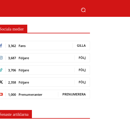
Sociala medier
GILLA
3,362
Fans
FÖLJ
3,687
Följare
FÖLJ
3,706
Följare
FÖLJ
2,358
Följare
PRENUMERERA
1,000
Prenumeranter
Senaste artiklarna