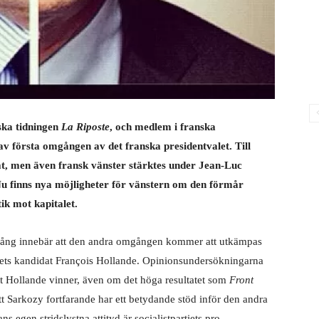
ska tidningen
La Riposte
, och medlem i franska
v första omgången av det franska presidentvalet. Till
t, men även fransk vänster stärktes under Jean-Luc
u finns nya möjligheter för vänstern om den förmår
ik mot kapitalet.
omgång innebär att den andra omgången kommer att utkämpas
tiets kandidat François Hollande. Opinionsundersökningarna
tt Hollande vinner, även om det höga resultatet som
Front
tt Sarkozy fortfarande har ett betydande stöd inför den andra
s egen stridslystna attityd är socialistpartiets pro-