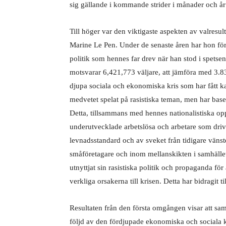
sig gällande i kommande strider i månader och år
Till höger var den viktigaste aspekten av valresul
Marine Le Pen. Under de senaste åren har hon för
politik som hennes far drev när han stod i spetsen
motsvarar 6,421,773 väljare, att jämföra med 3.8
djupa sociala och ekonomiska kris som har fått k
medvetet spelat på rasistiska teman, men har baser
Detta, tillsammans med hennes nationalistiska opp
underutvecklade arbetslösa och arbetare som drivit
levnadsstandard och av sveket från tidigare väns
småföretagare och inom mellanskikten i samhället
utnyttjat sin rasistiska politik och propaganda för
verkliga orsakerna till krisen. Detta har bidragit 
Resultaten från den första omgången visar att samhä
följd av den fördjupade ekonomiska och sociala k