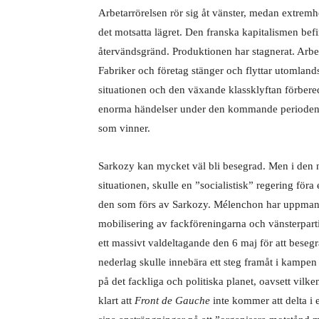
Arbetarrörelsen rör sig åt vänster, medan extremh
det motsatta lägret. Den franska kapitalismen bef
Arbetslösheten ökar. Fabriker och företag stänge
växande klassklyftan förbereder marken för eno
parti som vinner.
Sarkozy kan mycket väl bli besegrad. Men i den nu
en politik mycket lik den som förs av Sarkozy. M
fackföreningarna och vänsterpartierna till 1 maj, 
Sarkozy. Ett sådant nederlag skulle innebära ett 
Kampen måste fortsätta på det fackliga och politis
Mélenchon har gjort det helt klart att
Front de Ga
utan kommer att koncentrera sina ansträngningar p
korrekt.
Front de Gauches
program bör nu fullbor
kapitalintressena. På grundval av en revolutionär 
och spela en central roll i kampen för ett socialist