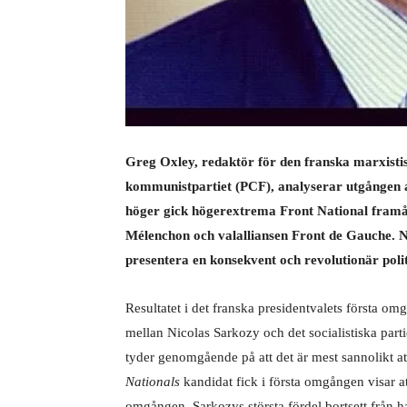
Greg Oxley, redaktör för den franska marxisti
kommunistpartiet (PCF), analyserar utgången a
höger gick högerextrema Front National framå
Mélenchon och valalliansen Front de Gauche. N
presentera en konsekvent och revolutionär polit
Resultatet i det franska presidentvalets första 
mellan Nicolas Sarkozy och det socialistiska par
tyder genomgående på att det är mest sannolikt a
Nationals
kandidat fick i första omgången visar a
omgången. Sarkozys största fördel bortsett från han