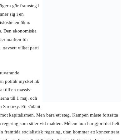
ögern gör framsteg i
inner sig i en återvändsgränd. Produktionen har stagnerat.
r och flyttar utomlands. Den ekonomiska situationen och den
rma händelser under den kommande perioden, oavsett vilket
varande situationen, skulle en ”socialistisk” regering föra
élenchon har uppmanat till en massiv mobilisering av
och ett massivt valdeltagande den 6 maj för att besegra
steg framåt i kampen mot kapitalismen. Men bara ett steg.
ka planet, oavsett vilken regering som sitter vid makten.
uche
inte kommer att delta i en framtida socialistisk regering,
å att ”organisera motstånd mot kapitalismen”. Detta är helt
das med krav på införandet av tydliga åtgärder mot
politik kommer man att ytterligare kunna stärka sin position
iskt samhälle.