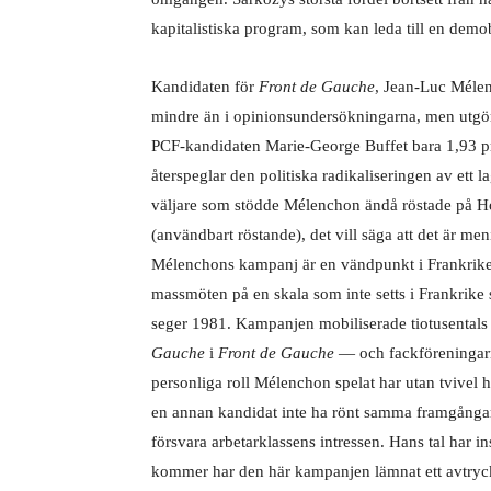
kapitalistiska program, som kan leda till en demob
Kandidaten för
Front de Gauche
, Jean-Luc Mélen
mindre än i opinionsundersökningarna, men utgör
PCF-kandidaten Marie-George Buffet bara 1,93 pr
återspeglar den politiska radikaliseringen av ett 
väljare som stödde Mélenchon ändå röstade på Ho
(användbart röstande), det vill säga att det är me
Mélenchons kampanj är en vändpunkt i Frankrikes
massmöten på en skala som inte setts i Frankrike
seger 1981. Kampanjen mobiliserade tiotusentals 
Gauche
i
Front de Gauche
— och fackföreningarn
personliga roll Mélenchon spelat har utan tvivel
en annan kandidat inte ha rönt samma framgångar.
försvara arbetarklassens intressen. Hans tal har i
kommer har den här kampanjen lämnat ett avtryc