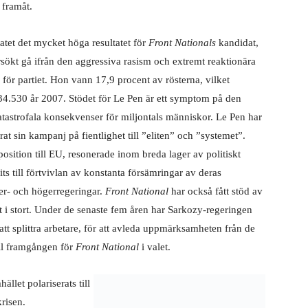
 framåt.
tatet det mycket höga resultatet för
Front Nationals
kandidat,
sökt gå ifrån den aggressiva rasism och extremt reaktionära
 för partiet. Hon vann 17,9 procent av rösterna, vilket
34.530 år 2007. Stödet för Le Pen är ett symptom på den
atastrofala konsekvenser för miljontals människor. Le Pen har
at sin kampanj på fientlighet till ”eliten” och ”systemet”.
osition till EU, resonerade inom breda lager av politiskt
s till förtvivlan av konstanta försämringar av deras
ter- och högerregeringar.
Front National
har också fått stöd av
 i stort. Under de senaste fem åren har Sarkozy-regeringen
 att splittra arbetare, för att avleda uppmärksamheten från de
till framgången för
Front National
i valet.
llet polariserats till
risen.