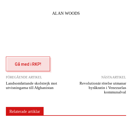
ALAN WOODS
Gå med i RKP!
FÖREGÅENDE ARTIKEL
NÄSTA ARTIKEL
Landsomfattande skolstrejk mot
Revolutionär rörelse utmanar
utvisningarna till Afghanistan
byråkratin i Venezuelas
kommunalval
Relaterade artiklar