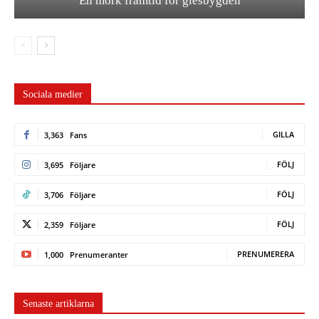
En mörk framtid för glesbygden
Sociala medier
GILLA
3,363
Fans
FÖLJ
3,695
Följare
FÖLJ
3,706
Följare
FÖLJ
2,359
Följare
PRENUMERERA
1,000
Prenumeranter
Senaste artiklarna