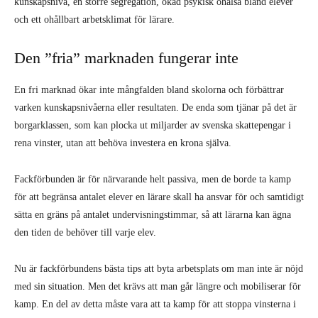
kunskapsnivå, en större segregation, ökad psykisk ohälsa bland elever
och ett ohållbart arbetsklimat för lärare.
Den ”fria” marknaden fungerar inte
En fri marknad ökar inte mångfalden bland skolorna och förbättrar
varken kunskapsnivåerna eller resultaten. De enda som tjänar på det är
borgarklassen, som kan plocka ut miljarder av svenska skattepengar i
rena vinster, utan att behöva investera en krona själva.
Fackförbunden är för närvarande helt passiva, men de borde ta kamp
för att begränsa antalet elever en lärare skall ha ansvar för och samtidigt
sätta en gräns på antalet undervisningstimmar, så att lärarna kan ägna
den tiden de behöver till varje elev.
Nu är fackförbundens bästa tips att byta arbetsplats om man inte är nöjd
med sin situation. Men det krävs att man går längre och mobiliserar för
kamp. En del av detta måste vara att ta kamp för att stoppa vinsterna i