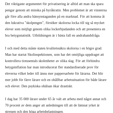
Det viktigaste argumentet för privatisering är alltid att man ska spara
pengar genom att minska på byråkratin. Men problemet är att vinsterna
går före alla andra hänsynstaganden på en marknad. För att komma åt
den lukrativa ”skolpengen”, försöker skolorna locka till sig så mycket
elever som möjligt genom olika lockerbjudanden och att presentera en
bra betygsstatistik. Utbildningen är i bästa fall en andra­handsfråga.
I och med detta måste staten kvalitetssäkra skolorna i en högre grad.
Man har startat Skolinspektionen, som har det omöjliga uppdraget att
kontrollera tiotusentals skolenheter av olika slag. För att förhindra
betygsinflation har man introducerat fler standardiserade prov för
eleverna vilket leder till ännu mer pappersarbete för lärarna. Det blir
mer jobb för färre lärare och en ohållbar arbetssituation för både lärare
och elever. Den psykiska ohälsan ökar drastiskt.
I dag har 35 000 lärare under 65 år valt att arbeta med något annat och
70 procent av dem anger att anledningen till att de lämnat yrket är
stressen och den höga arbetsbelastningen.