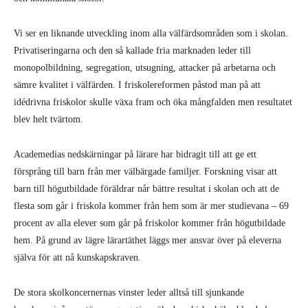
Vi ser en liknande utveckling inom alla välfärdsområden som i skolan.
Privatiseringarna och den så kallade fria marknaden leder till
monopolbildning, segregation, utsugning, attacker på arbetarna och
sämre kvalitet i välfärden. I friskolereformen påstod man på att
idédrivna friskolor skulle växa fram och öka mångfalden men resultatet
blev helt tvärtom.
Academedias nedskärningar på lärare har bidragit till att ge ett
försprång till barn från mer välbärgade familjer. Forskning visar att
barn till högutbildade föräldrar når bättre resultat i skolan och att de
flesta som går i friskola kommer från hem som är mer studievana – 69
procent av alla elever som går på friskolor kommer från högutbildade
hem. På grund av lägre lärartäthet läggs mer ansvar över på eleverna
själva för att nå kunskapskraven.
De stora skolkoncernernas vinster leder alltså till sjunkande