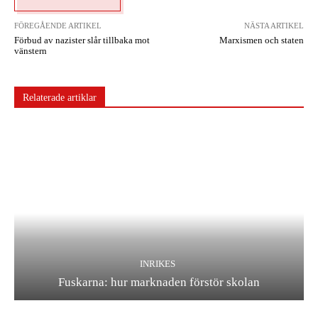
FÖREGÅENDE ARTIKEL
NÄSTA ARTIKEL
Förbud av nazister slår tillbaka mot
Marxismen och staten
vänstern
Relaterade artiklar
INRIKES
Fuskarna: hur marknaden förstör skolan