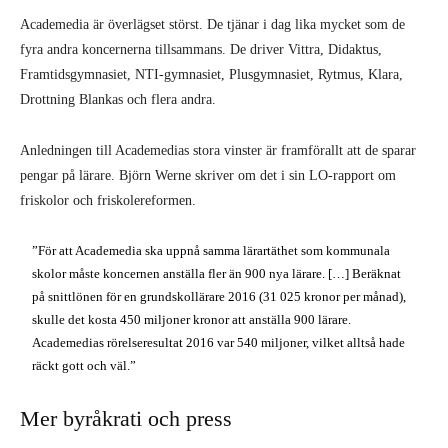
Academedia är överlägset störst. De tjänar i dag lika mycket som de
fyra andra koncernerna tillsammans. De driver Vittra, Didaktus,
Framtidsgymnasiet, NTI-gymnasiet, Plusgymnasiet, Rytmus, Klara,
Drottning Blankas och flera andra.
Anledningen till Academedias stora vinster är framförallt att de sparar
pengar på lärare. Björn Werne skriver om det i sin LO-rapport om
friskolor och friskole­reformen.
”För att Academedia ska uppnå samma lärartäthet som kommunala
skolor måste koncernen anställa fler än 900 nya lärare. […] Beräknat
på snittlönen för en grundskollärare 2016 (31 025 kronor per månad),
skulle det kosta 450 miljoner kronor att anställa 900 lärare.
Academedias rörelseresultat 2016 var 540 miljoner, vilket alltså hade
räckt gott och väl.”
Mer byråkrati och press