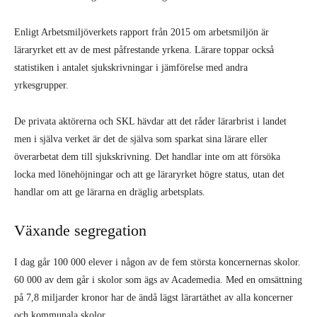
Enligt Arbetsmiljöverkets rapport från 2015 om arbetsmiljön är
läraryrket ett av de mest påfrestande yrkena. Lärare toppar också
statistiken i antalet sjukskrivningar i jämförelse med andra
yrkesgrupper.
De privata aktörerna och SKL hävdar att det råder lärarbrist i landet
men i själva verket är det de själva som sparkat sina lärare eller
överarbetat dem till sjukskrivning. Det handlar inte om att försöka
locka med lönehöjningar och att ge läraryrket högre status, utan det
handlar om att ge lärarna en dräglig arbetsplats.
Växande segregation
I dag går 100 000 elever i någon av de fem största koncernernas skolor.
60 000 av dem går i skolor som ägs av Academedia. Med en omsättning
på 7,8 miljarder kronor har de ändå lägst lärartäthet av alla koncerner
och kommunala skolor.