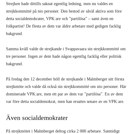
Strejken hade dittills saknat egentlig ledning, men nu valdes en
strejkkommitté på nio personer. Den bestod av såväl aktiva som före
detta socialdemokrater, VPK:are och ”partilösa” – samt även en
folkpartist! De flesta av dem var äldre arbetare med gedigen facklig
bakgrund.
Samma kväll valde de strejkande i Svappavaara sin strejkkommitté om
tre personer. Ingen av dem hade någon egentlig facklig eller politisk
bakgrund.
På fredag den 12 december höll de strejkande i Malmberget sitt första
strejkmöte och valde då också sin strejkkommitté om nio personer. Här
dominerade VPK:are, men ett par av dem var ”partilösa”. En av dem
var före detta socialdemokrat, men han ersattes senare av en VPK:are.
Även socialdemokrater
På strejkmötet i Malmberget deltog cirka 2 000 arbetare. Samtidigt