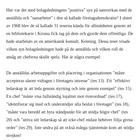
Hur var det med bolagsledningens ”positiva” syn på samverkan med de
anställda och ”samarbetet” i den så kallade företagsdemokratin? I slutet
av 1968 blev de så kallade 31 teserna kända för allmänheten genom att
en bibliotekarie i Kiruna fick tag på dem och gjorde dem offentliga. De
hade utarbetats av en amerikansk konsult, Kenning. Dessa teser visade
vilken syn bolagsledningen hade på de anställda och vilken roll de
ansåg att cheferna skulle spela. Här är några exempel:
De anställdas arbetsuppgifter och placering i organisationen ”måste
accepteras såsom vidtagen i företagets intresse” (tes 13). Ett ”effektivt
ledarskap är att leda genom styrning och inte genom exempel” (tes 15).
En chef ”måste visa fullständig lojalitet mot överordnad” (tes 17),
”identifierar sig med och understödjer alla beslut i företaget” (tes 18),
”måste vara beredd att byta ståndpunkt för att stödja högre chef” (tes
20) och ”utöva sitt ledarskap så att icke-chef endast behöver följa givna
order” (tes 29). Inte undra på att också många tjänstemän kom att stödja
strejken!