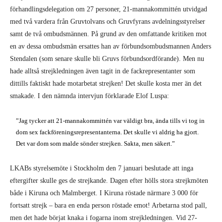
förhandlingsdelegation om 27 personer, 21-mannakommittén utvidgad
med två vardera från Gruvtolvans och Gruvfyrans avdelningsstyrelser
samt de två ombudsmännen. På grund av den omfattande kritiken mot
en av dessa ombudsmän ersattes han av förbundsombudsmannen Anders
Stendalen (som senare skulle bli Gruvs förbundsordförande). Men nu
hade alltså strejkledningen även tagit in de fackrepresentanter som
dittills faktiskt hade motarbetat strejken! Det skulle kosta mer än det
smakade. I den nämnda intervjun förklarade Elof Luspa:
”Jag tycker att 21-mannakommittén var väldigt bra, ända tills vi tog in
dom sex fackföreningsrepresentanterna. Det skulle vi aldrig ha gjort.
Det var dom som malde sönder strejken. Sakta, men säkert.”
LKABs styrelsemöte i Stockholm den 7 januari beslutade att inga
eftergifter skulle ges de strejkande. Dagen efter hölls stora strejkmöten
både i Kiruna och Malmberget. I Kiruna röstade närmare 3 000 för
fortsatt strejk – bara en enda person röstade emot! Arbetarna stod pall,
men det hade börjat knaka i fogarna inom strejkledningen. Vid 27-