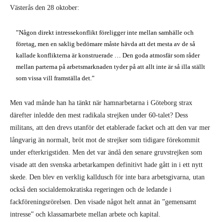
Västerås den 28 oktober:
”Någon direkt intressekonflikt föreligger inte mellan samhälle och
företag, men en saklig bedömare måste hävda att det mesta av de så
kallade konflikterna är konstruerade … Den goda atmosfär som råder
mellan parterna på arbetsmarknaden tyder på att allt inte är så illa ställt
som vissa vill framställa det.”
Men vad månde han ha tänkt när hamnarbetarna i Göteborg strax
därefter inledde den mest radikala strejken under 60-talet? Dess
militans, att den drevs utanför det etablerade facket och att den var mer
långvarig än normalt, bröt mot de strejker som tidigare förekommit
under efterkrigstiden. Men det var ändå den senare gruvstrejken som
visade att den svenska arbetarkampen definitivt hade gått in i ett nytt
skede. Den blev en verklig kalldusch för inte bara arbetsgivarna, utan
också den socialdemokratiska regeringen och de ledande i
fackföreningsrörelsen. Den visade något helt annat än ”gemensamt
intresse” och klassamarbete mellan arbete och kapital.