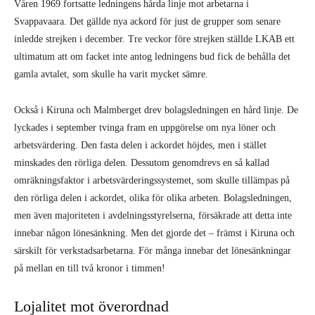
Våren 1969 fortsatte ledningens hårda linje mot arbetarna i
Svappavaara. Det gällde nya ackord för just de grupper som senare
inledde strejken i december. Tre veckor före strejken ställde LKAB ett
ultimatum att om facket inte antog ledningens bud fick de behålla det
gamla avtalet, som skulle ha varit mycket sämre.
Också i Kiruna och Malmberget drev bolagsledningen en hård linje. De
lyckades i september tvinga fram en uppgörelse om nya löner och
arbetsvärdering. Den fasta delen i ackordet höjdes, men i stället
minskades den rörliga delen. Dessutom genomdrevs en så kallad
omräkningsfaktor i arbetsvärderingssystemet, som skulle tillämpas på
den rörliga delen i ackordet, olika för olika arbeten. Bolagsledningen,
men även majoriteten i avdelningsstyrelserna, försäkrade att detta inte
innebar någon lönesänkning. Men det gjorde det – främst i Kiruna och
särskilt för verkstadsarbetarna. För många innebar det lönesänkningar
på mellan en till två kronor i timmen!
Lojalitet mot överordnad