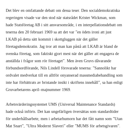
Det blev en omfattande debatt om dessa teser. Den socialdemokratiska
regeringen visade var den stod när statsrådet Krister Wickman, som
hade Statsföretag AB i sitt ansvarsområde, i en interpellationsdebatt om
teserna den 20 februari 1969 sa att det var ”en ödets ironi att just
LKAB på detta sätt kommit i skottgluggen när det gäller
företagsdemokratin. Jag tror att man kan påstå att LKAB är bland de
svenska företag, som faktiskt gjort mest när det gäller att engagera de
anställda i frågor som rör företaget”. Men även Gruvs dåvarande
förbundsordförande, Nils Lindell försvarade teserna: ”Sannolikt har
ordvalet medverkat till en alltför onyanserad massmediabehandling som
inte har förbättrats av bristande insikt i skriftens innehåll”, sa han enligt
Gruvarbetarens april–majnummer 1969.
Arbetsvärderingssystemet UMS (Universal Maintenance Standards)
hade också införts. Det kan ungefärligen översättas som standardtider
för underhållsarbete, men i arbetarhumorn har det fått namn som ”Utan
Mat Snart”, ”Ultra Modernt Slaveri” eller ”MUMS för arbetsgivaren”.