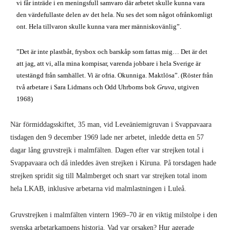
vi får inträde i en meningsfull sam­varo där arbetet skulle kunna vara
den värdefullaste delen av det hela. Nu ses det som något ofrånkomligt
ont. Hela tillvaron skulle kunna vara mer människovänlig”.
”Det är inte plastbåt, frysbox och bar­skåp som fattas mig… Det är det
att jag, att vi, alla mina kompisar, varen­da jobbare i hela Sverige är
utestängd från samhället. Vi är ofria. Okunniga. Maktlösa”. (Röster från
två arbetare i Sara Lidmans och Odd Uhrboms bok
Gruva
, utgiven
1968)
När förmiddagsskiftet, 35 man, vid Leve­äniemigruvan i Svappavaara
tisdagen den 9 december 1969 lade ner arbetet, inledde detta en 57
dagar lång gruvstrejk i malmfälten. Dagen efter var strejken total i
Svappavaara och då inleddes även strejken i Kiruna. På torsdagen hade
strejken spridit sig till Malmberget och snart var strejken total inom
hela LKAB, inklusive arbetarna vid malmlastningen i Luleå.
Gruvstrejken i malmfälten vintern 1969–70 är en viktig milstolpe i den
svenska arbetarkampens historia. Vad var orsaken? Hur agerade