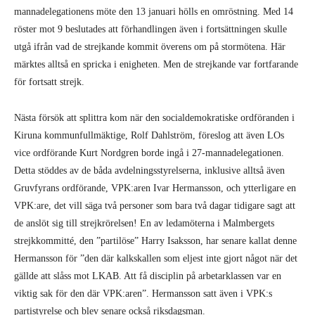
mannadelegationens möte den 13 januari hölls en omröstning. Med 14
röster mot 9 beslutades att förhandlingen även i fortsättningen skulle
utgå ifrån vad de strejkande kommit överens om på stormötena. Här
märktes alltså en spricka i enigheten. Men de strejkande var fortfarande
för fortsatt strejk.
Nästa försök att splittra kom när den socialdemokratiske ordföranden i
Kiruna kommunfullmäktige, Rolf Dahlström, föreslog att även LOs
vice ordförande Kurt Nordgren borde ingå i 27-mannadelegationen.
Detta stöddes av de båda avdelningsstyrelserna, inklusive alltså även
Gruvfyrans ordförande, VPK:aren Ivar Hermansson, och ytterligare en
VPK:are, det vill säga två personer som bara två dagar tidigare sagt att
de anslöt sig till strejkrörelsen! En av ledamöterna i Malmbergets
strejkkommitté, den ”partilöse” Harry Isaksson, har senare kallat denne
Hermansson för ”den där kalkskallen som eljest inte gjort något när det
gällde att slåss mot LKAB. Att få disciplin på arbetarklassen var en
viktig sak för den där VPK:aren”. Hermansson satt även i VPK:s
partistyrelse och blev senare också riksdagsman.