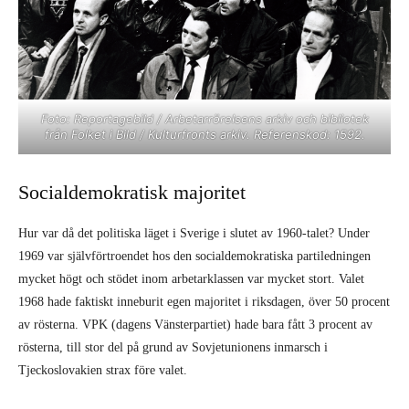
Foto: Reportagebild / Arbetarrörelsens arkiv och bibliotek
från Folket i Bild / Kulturfronts arkiv. Referenskod: 1592.
Socialdemokratisk majoritet
Hur var då det politiska läget i Sverige i slutet av 1960-talet? Under
1969 var självförtroendet hos den socialdemokratiska partiledningen
mycket högt och stödet inom arbetarklassen var mycket stort. Valet
1968 hade faktiskt inneburit egen majoritet i riksdagen, över 50 procent
av rösterna. VPK (dagens Vänsterpartiet) hade bara fått 3 procent av
rösterna, till stor del på grund av Sovjetunionens inmarsch i
Tjeckoslovakien strax före valet.