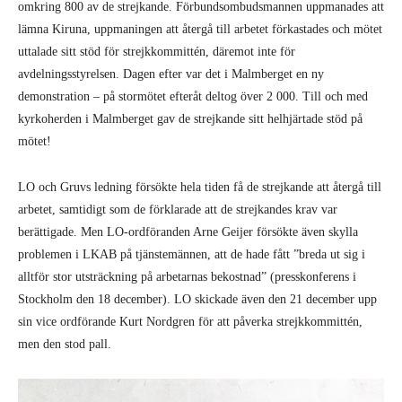
omkring 800 av de strejkande. Förbundsombudsmannen uppmanades att
lämna Kiruna, uppmaningen att återgå till arbetet förkastades och mötet
uttalade sitt stöd för strejkkommittén, däremot inte för
avdelningsstyrelsen. Dagen efter var det i Malmberget en ny
demonstration – på stormötet efteråt deltog över 2 000. Till och med
kyrkoherden i Malmberget gav de strejkande sitt helhjärtade stöd på
mötet!
LO och Gruvs ledning försökte hela tiden få de strejkande att återgå till
arbetet, samtidigt som de förklarade att de strejkandes krav var
berättigade. Men LO-ordföranden Arne Geijer försökte även skylla
problemen i LKAB på tjänstemännen, att de hade fått ”breda ut sig i
alltför stor utsträckning på arbetarnas bekostnad” (presskonferens i
Stockholm den 18 december). LO skickade även den 21 december upp
sin vice ordförande Kurt Nordgren för att påverka strejkkommittén,
men den stod pall.