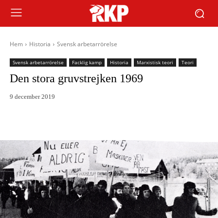
Hem
Historia
Svensk arbetarrörelse
Svensk arbetarrörelse
Facklig kamp
Historia
Marxistisk teori
Teori
Den stora gruvstrejken 1969
9 december 2019