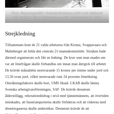
Foto: Reportagebild / Arbetarrörelsens arkiv och bibliotek
från Folket i Bild / Kulturfronts arkiv. Referenskod: 1592.
Strejkledning
Tillsammans kom de 21 valda arbetarna från Kiruna, Svappavaara och
Malmberget att bilda den centrala 21-mannakommittën. Strejken hade
därmed organiserats och fått en ledning. De krav som man enades om
var att lönefrågan skulle förhandlas om innan man återgick till arbetet.
De krävde månadslön motsvarande 15 kronor per timme under jord och
13,50 ovan jord, vilket motsvarade runt 24 procents löneökning.
Omräkningsfaktorn skulle bort, UMS likaså. LKAB skulle lämna
Svenska arbetsgivareföreningen, SAF. De krävde dessutom
ålderstillägg, rekreationsbidrag i nivå med tjänstemännens, att övertiden
minskades, att busstransporterna skulle förbättras och att riskerna med
dieselavgaserna skulle undersökas. Dessutom krävde de att