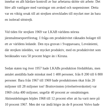
innebar en allt hårdare kontroll av hur arbetarna skötte sitt arbete. Det
blev allt vanligare med varningar om avsked och suspensioner. Detta
var en viktig orsak till att strejken utvecklades till mycket mer än bara
en isolerad sittstrejk.
Vid tiden för strejken 1969 var LKAB världens största
järnmalmsexportföretag. I fråga om produktivitet räknades bolaget till
ett av världens ledande. Den nya gru­van i Svappavaara, Leveäniemi,
där strej­ken inleddes, var mycket produktiv, med en produktivitet som
beräknades vara 50 procent högre än i Kiruna.
Sedan staten tog över 1957 hade LKABs produktion fördubblats, men
antalet anställda hade minskat med 1 400 perso­ner, från 8 200 till 6 800
personer. Bara från 1967 till 1969 hade produktionen ökat från 20
miljoner till 28 miljoner ton! Bruttovinsten (rörelseöverskottet) var
1969 cirka 400 miljoner, ungefär 40 pro­cent av omsättningen.
Aktieutdelningen höjdes 1968 till 12 procent efter att ha varit nere på
10 procent 1967. Men det var ändå högre än de 8 procent Volvo hade