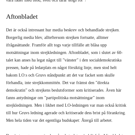
våra fäder med blod, svett och tårar slogs för”!
Aftonbladet
Det är också intressant hur media beskrev och behandlade strejken.
Borgerlig media blev, allteftersom strejken fortsatte, alltmer
ifrågasättande. Framför allt togs varje tillfälle att blåsa upp
motsättningar inom strejkledningen. Aftonbladet, som i slutet av 60-
talet kan anses ha legat något till ”vänster” i den socialdemokratiska
pressen, hade på ledarplats en något försiktig linje, men stod helt
bakom LO:s och Gruvs ståndpunkt att det var facket som skulle
förhandla, inte strejkkommittén. Det var främst den ”direkta
demokratin” och strejkens beslutsformer som kritiserades. Även här
fanns antydningar om ”partipolitiska motsättningar” inom
strejkledningen. Men i likhet med LO-ledningen var man också kritisk
till hur Gruvs ledning agerade och kritiserade dess brist på förankring.
Men hela tiden var det egentliga budskapet: Återgå till arbetet.