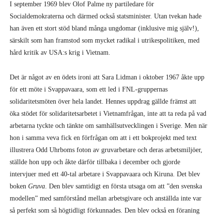
I september 1969 blev Olof Palme ny partiledare för
Socialdemokraterna och därmed också statsminister. Utan tvekan hade
han även ett stort stöd bland många ungdomar (inklusive mig själv!),
särskilt som han framstod som mycket radikal i utrikespolitiken, med
hård kritik av USA:s krig i Vietnam.
Det är något av en ödets ironi att Sara Lidman i oktober 1967 åkte upp
för ett möte i Svappavaara, som ett led i FNL-gruppernas
solidaritetsmöten över hela landet. Hennes uppdrag gällde främst att
öka stödet för solidaritetsarbetet i Vietnamfrågan, inte att ta reda på vad
arbetarna tyckte och tänkte om samhällsutvecklingen i Sverige. Men när
hon i samma veva fick en förfrågan om att i ett bokprojekt med text
illustrera Odd Uhrboms foton av gruvarbetare och deras arbetsmiljöer,
ställde hon upp och åkte därför tillbaka i december och gjorde
intervjuer med ett 40-tal arbetare i Svappavaara och Kiruna. Det blev
boken
Gruva
. Den blev samtidigt en första utsaga om att ”den svenska
modellen” med samförstånd mellan arbetsgivare och anställda inte var
så perfekt som så högtidligt förkunnades. Den blev också en föraning