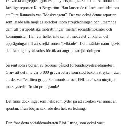
De värsta angreppen gjordes på nyhetsplats, särskilt från Aftonbladets
facklige reporter Kurt Bergström. Han lanserade till och med idén om
att Ture Rantatalo var ”Moskvaagent”. Det var också denne reporter
som letade alla möjliga sprickor inom strejkledningen och utnämnde
dem till partipolitiska motsättningar, mellan socialdemokrater och
kommunister. Han var heller inte sen att medvetet vinkla en del
uppsägningar till att strejkfronten ”sviktade”. Detta stärkte naturligtvis
den fackliga byråkratins försök att angripa strejkledningen.
Så sent som i början av februari påstod förbundsstyrelseledamöter i
Gruv att det inte var 5 000 gruvarbetare som stod bakom strejken, utan
att det var ”en liten grupp kommunister och FNL:are” som utnyttjat
masshysterin för sin propaganda!
Det finns dock inget som helst som tyder på att strejken var annat än
spontan. Från början saknade den helt en ledning.
Den före detta socialdemokraten Elof Luspa, som också varit