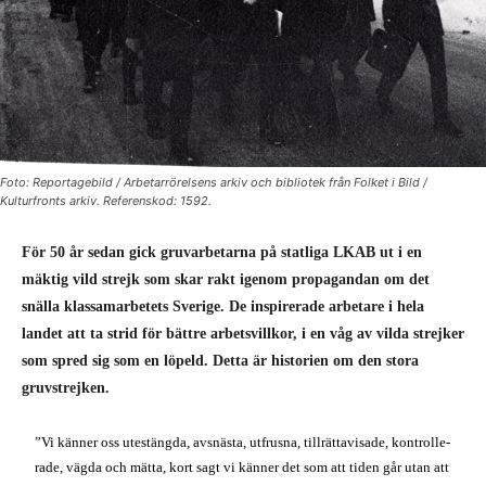
Foto: Reportagebild / Arbetarrörelsens arkiv och bibliotek från Folket i Bild /
Kulturfronts arkiv. Referenskod: 1592.
För 50 år sedan gick gruvarbetarna på statliga LKAB ut i en
mäktig vild strejk som skar rakt igenom propagandan om det
snälla klassamarbetets Sverige. De inspirerade arbetare i hela
landet att ta strid för bättre arbetsvillkor, i en våg av vilda strejker
som spred sig som en löpeld. Detta är historien om den stora
gruvstrejken.
”Vi känner oss utestängda, avsnästa, utfrusna, till­rättavisade, kontrolle­
rade, vägda och mätta, kort sagt vi känner det som att tiden går utan att