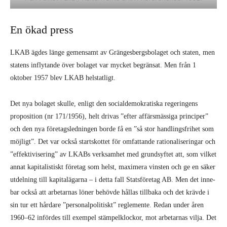
En ökad press
LKAB ägdes länge gemensamt av Gräng­esbergsbolaget och staten, men
statens inflytande över bolaget var mycket begrän­sat. Men från 1
oktober 1957 blev LKAB helstatligt.
Det nya bolaget skulle, enligt den social­demokratiska regeringens
proposition (nr 171/1956), helt drivas ”efter affärsmässiga principer”
och den nya företagsledningen borde få en ”så stor handlingsfrihet som
möjligt”. Det var också startskottet för omfattande rationaliseringar och
”effek­tivisering” av LKABs verksamhet med grundsyftet att, som vilket
annat kapitalis­tiskt företag som helst, maximera vinsten och ge en säker
utdelning till kapitalägarna – i detta fall Statsföretag AB. Men det inne­
bar också att arbetarnas löner behövde hål­las tillbaka och det krävde i
sin tur ett hår­dare ”personalpolitiskt” reglemente. Redan under åren
1960–62 infördes till exempel stämpelklockor, mot arbetarnas vilja. Det