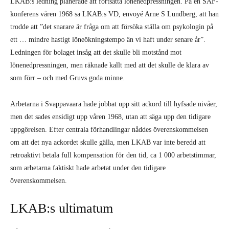
LKAB:s ledning planerade att fortsätta lönenedpressningen. På en SAF-
konferens våren 1968 sa LKAB:s VD, envoyé Arne S Lundberg, att han
trodde att ”det snarare är fråga om att försöka ställa om psykologin på
ett … mindre hastigt löneökningstempo än vi haft under senare år”.
Ledningen för bolaget insåg att det skulle bli motstånd mot
lönenedpressningen, men räknade kallt med att det skulle de klara av
som förr – och med Gruvs goda minne.
Arbetarna i Svappavaara hade jobbat upp sitt ackord till hyfsade nivåer,
men det sades ensidigt upp våren 1968, utan att säga upp den tidigare
uppgörelsen. Efter centrala förhandlingar nåddes överenskommelsen
om att det nya ackordet skulle gälla, men LKAB var inte beredd att
retroaktivt betala full kompensation för den tid, ca 1 000 arbetstimmar,
som arbetarna faktiskt hade arbetat under den tidigare
överenskommelsen.
LKAB:s ultimatum