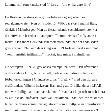
kommunist” som kanske stod ”friare att föra en hårdare linje”!
De flesta av de strejkande gruvarbetarna såg sig säkert som
socialdemokrater, även om stödet för VPK var stort i malmfälten,
särskilt i Malmberget. Men de flesta ledande socialdemokrater var
definitivt inte beredda att acceptera ”kommunistiskt” inflytande i
facket. Och inom Gruvindustriarbetarförbundet har det ända sedan
gruvstrejken 1928 och dess kongress 1929 förts en hård kamp mot
”kommunistisk infiltration” i facket, inte minst i malmfälten.
Gruvstrejken 1969–70 gav också exempel på detta. Den dåvarande
ordföranden i Gruv, Nils Lindell, hade en del hälsoproblem och
förbundsledningen i Grängesberg var ”förstärkt” med den tidigare
ordföranden, Vilhelm Isaksson. Han ansåg att förhållandena i LKAB
inte var olidliga, att man hade kunnat förhandla i lugn och ro och klarat
av att lösa de ”småsaker” som var ”diskutabla”. Skulden för missnöjet
la han på ”vissa kommunistagitatorer” som utnyttjade en ”masshysteri”
som uppkommit. Strejken berodde på ”agitation och masspsykos”!