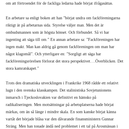
om att förtroendet för de fackliga ledarna hade börjat ifrågasättas.
En arbetare sa enligt boken att han ”börjat undra om fackföreningarna
riktigt är på arbetarnas sida. Styrelse väljer man. Men det är
ombudsmannen som är högsta hönset. Och förbundet. Så vi har
ingenting att säga till om.” En annan arbetare sa: ”Fackföreningen har
ingen makt. Man kan aldrig gå genom fackföreningen om man har
något klagomål”. Och ytterligare en: ”Sorgligt att säga har
fackföreningsrörelsen förlorat det stora perspektivet….Överblicken. Det
stora kamratskapet.”
Trots den dramatiska utvecklingen i Frankrike 1968 rådde ett relativt
lugn i den svenska klasskampen. Det stalinistiska Sovjetunionens
inmarsch i Tjeckoslovakien var definitivt en hämsko på
radikaliseringen. Men motsättningar på arbetsplatserna hade börjat
märkas, om än så länge i mindre skala. En som kanske börjat känna
vartåt det började blåsa var den dåvarande finansministern Gunnar
Sträng. Men han tonade ändå ned problemet i ett tal på Arosmässan i