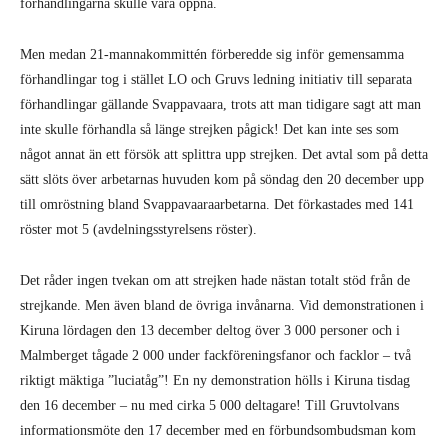
förhandlingarna skulle vara öppna.
Men medan 21-mannakommittén förberedde sig inför gemensamma
förhandlingar tog i stället LO och Gruvs ledning initiativ till separata
förhandlingar gällande Svappavaara, trots att man tidigare sagt att man
inte skulle förhandla så länge strejken pågick! Det kan inte ses som
något annat än ett försök att splittra upp strejken. Det avtal som på detta
sätt slöts över arbetarnas huvuden kom på söndag den 20 december upp
till omröstning bland Svappavaaraarbetarna. Det förkastades med 141
röster mot 5 (avdelningsstyrelsens röster).
Det råder ingen tvekan om att strejken hade nästan totalt stöd från de
strejkande. Men även bland de övriga invånarna. Vid demonstrationen i
Kiruna lördagen den 13 december deltog över 3 000 personer och i
Malmberget tågade 2 000 under fackföreningsfanor och facklor – två
riktigt mäktiga ”luciatåg”! En ny demonstration hölls i Kiruna tisdag
den 16 december – nu med cirka 5 000 deltagare! Till Gruvtolvans
informationsmöte den 17 december med en förbundsombudsman kom