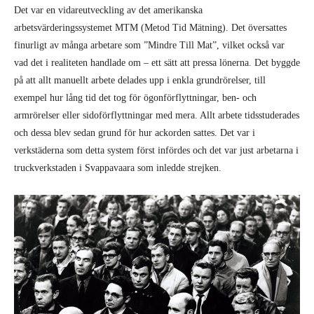
Det var en vidareutveckling av det amerikanska
arbetsvärderingssystemet MTM (Metod Tid Mätning). Det översattes
finurligt av många arbetare som ”Mindre Till Mat”, vilket också var
vad det i realiteten handlade om – ett sätt att pressa lönerna. Det byggde
på att allt manuellt arbete delades upp i enkla grundrörelser, till
exempel hur lång tid det tog för ögonförflyttningar, ben- och
armrörelser eller sidoförflyttningar med mera. Allt arbete tidsstuderades
och dessa blev sedan grund för hur ackorden sattes. Det var i
verkstäderna som detta system först infördes och det var just arbetarna i
truckverkstaden i Svappavaara som inledde strejken.