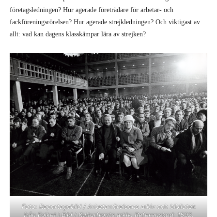
företagsledningen? Hur agerade företrädare för arbetar- och
fackföreningsrörelsen? Hur agerade strejk­ledningen? Och viktigast av
allt: vad kan dagens klasskämpar lära av strejken?
Foto: Reportagebild / Arbetarrörelsens arkiv och bibliotek
från Folket i Bild / Kulturfronts arkiv. Referenskod: 1592.