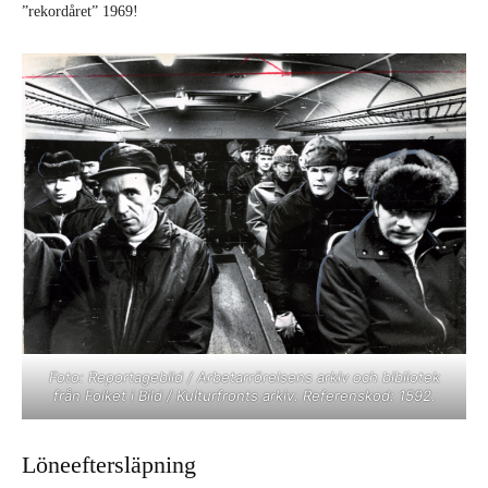
”rekordåret” 1969!
Foto: Reportagebild / Arbetarrörelsens arkiv och bibliotek
från Folket i Bild / Kulturfronts arkiv. Referenskod: 1592.
Löneeftersläpning