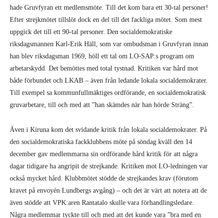
hade Gruvfyran ett medlemsmöte. Till det kom bara ett 30-tal personer!
Efter strejkmötet tillslöt dock en del till det fackliga mötet. Som mest
uppgick det till ett 90-tal personer. Den socialdemokratiske
riksdagsmannen Karl-Erik Häll, som var ombudsman i Gruvfyran innan
han blev riksdagsman 1969, höll ett tal om LO-SAP:s program om
arbetarskydd. Det bemöttes med total tystnad. Kritiken var hård mot
både förbundet och LKAB – även från ledande lokala socialdemokrater.
Till exempel sa kommunfullmäktiges ordförande, en socialdemokratisk
gruvarbetare, till och med att ”han skämdes när han hörde Sträng”.
Även i Kiruna kom det svidande kritik från lokala socialdemokrater. På
den socialdemokratiska fackklubbens möte på söndag kväll den 14
december gav medlemmarna sin ordförande hård kritik för att några
dagar tidigare ha angripit de strejkande. Kritiken mot LO-ledningen var
också mycket hård. Klubbmötet stödde de strejkandes krav (förutom
kravet på envoyén Lundbergs avgång) – och det är värt att notera att de
även stödde att VPK:aren Rantatalo skulle vara förhandlingsledare.
Några medlemmar tyckte till och med att det kunde vara ”bra med en