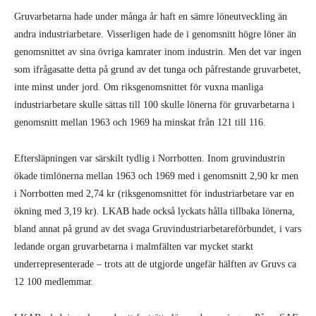
Gruvarbetarna hade under många år haft en sämre löneutveckling än
andra industriarbetare. Visserligen hade de i genomsnitt högre löner än
genomsnittet av sina övriga kamrater inom industrin. Men det var ingen
som ifrågasatte detta på grund av det tunga och påfrestande gruvarbetet,
inte minst under jord. Om riksgenomsnittet för vuxna manliga
industriarbetare skulle sättas till 100 skulle lönerna för gruvarbetarna i
genomsnitt mellan 1963 och 1969 ha minskat från 121 till 116.
Eftersläpningen var särskilt tydlig i Norrbotten. Inom gruvindustrin
ökade timlönerna mellan 1963 och 1969 med i genomsnitt 2,90 kr men
i Norrbotten med 2,74 kr (riksgenomsnittet för industriarbetare var en
ökning med 3,19 kr). LKAB hade också lyckats hålla tillbaka lönerna,
bland annat på grund av det svaga Gruvindustriarbetareförbundet, i vars
ledande organ gruvarbetarna i malmfälten var mycket starkt
underrepresenterade – trots att de utgjorde ungefär hälften av Gruvs ca
12 100 medlemmar.