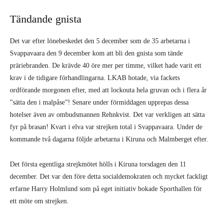
Tändande gnista
Det var efter lönebeskedet den 5 december som de 35 arbetarna i
Svappavaara den 9 december kom att bli den gnista som tände
präriebranden. De krävde 40 öre mer per timme, vilket hade varit ett
krav i de tidigare förhandlingarna. LKAB hotade, via fackets
ordförande morgonen efter, med att lockouta hela gruvan och i flera år
”sätta den i malpåse”! Senare under förmiddagen upprepas dessa
hotelser även av ombudsmannen Rehnkvist. Det var verkligen att sätta
fyr på brasan! Kvart i elva var strejken total i Svappavaara. Under de
kommande två dagarna följde arbetarna i Kiruna och Malmberget efter.
Det första egentliga strejkmötet hölls i Kiruna torsdagen den 11
december. Det var den före detta socialdemokraten och mycket fackligt
erfarne Harry Holmlund som på eget initiativ bokade Sporthallen för
ett möte om strejken.