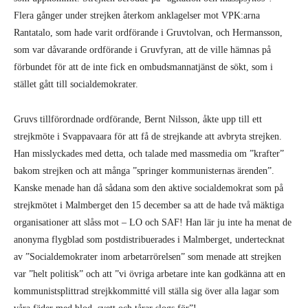
Flera gånger under strejken återkom anklagelser mot VPK:arna
Rantatalo, som hade varit ordförande i Gruvtolvan, och Hermansson,
som var dåvarande ordförande i Gruvfyran, att de ville hämnas på
förbundet för att de inte fick en ombudsmannatjänst de sökt, som i
stället gått till socialdemokrater.
Gruvs tillförordnade ordförande, Bernt Nilsson, åkte upp till ett
strejkmöte i Svappavaara för att få de strejkande att avbryta strejken.
Han misslyckades med detta, och talade med massmedia om ”krafter”
bakom strejken och att många ”springer kommunisternas ärenden”.
Kanske menade han då sådana som den aktive socialdemokrat som på
strejkmötet i Malmberget den 15 december sa att de hade två mäktiga
organisationer att slåss mot – LO och SAF! Han lär ju inte ha menat de
anonyma flygblad som postdistribuerades i Malmberget, undertecknat
av ”Socialdemokrater inom arbetarrörelsen” som menade att strejken
var ”helt politisk” och att ”vi övriga arbetare inte kan godkänna att en
kommunistsplittrad strejkkommitté vill ställa sig över alla lagar som