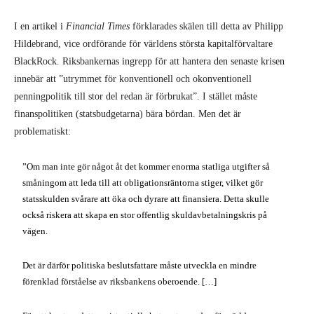
I en artikel i
Financial Times
förklarades skälen till detta av Philipp
Hildebrand, vice ordförande för världens största kapitalförvaltare
BlackRock. Riksbankernas ingrepp för att hantera den senaste krisen
innebär att ”utrymmet för konventionell och okonventionell
penningpolitik till stor del redan är förbrukat”. I stället måste
finanspolitiken (statsbudgetarna) bära bördan. Men det är
problematiskt:
”Om man inte gör något åt det kommer enorma statliga utgifter så
småningom att leda till att obligationsräntorna stiger, vilket gör
statsskulden svårare att öka och dyrare att finansiera. Detta skulle
också riskera att skapa en stor offentlig skuldavbetalningskris på
vägen.
Det är därför politiska beslutsfattare måste utveckla en mindre
förenklad förståelse av riksbankens oberoende. […]