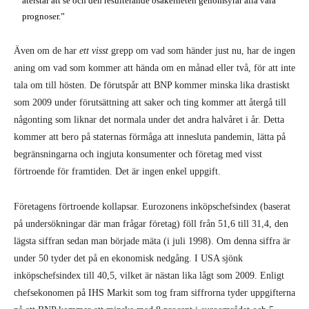
återstår att se och den resulterande osäkerheten genomsyrar alla våra
prognoser.”
Även om de har
ett visst
grepp om vad som händer just nu, har de ingen
aning om vad som kommer att hända om en månad eller två, för att inte
tala om till hösten. De förutspår att BNP kommer minska lika drastiskt
som 2009 under förutsättning att saker och ting kommer att återgå till
någonting som liknar det normala under det andra halvåret i år. Detta
kommer att bero på staternas förmåga att innesluta pandemin, lätta på
begränsningarna och ingjuta konsumenter och företag med visst
förtroende för framtiden. Det är ingen enkel uppgift.
Företagens förtroende kollapsar. Eurozonens inköpschefsindex (baserat
på undersökningar där man frågar företag) föll från 51,6 till 31,4, den
lägsta siffran sedan man började mäta (i juli 1998). Om denna siffra är
under 50 tyder det på en ekonomisk nedgång. I USA sjönk
inköpschefsindex till 40,5, vilket är nästan lika lågt som 2009. Enligt
chefsekonomen på IHS Markit som tog fram siffrorna tyder uppgifterna