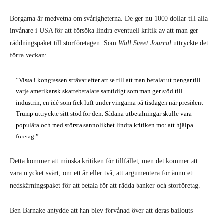
Borgarna är medvetna om svårigheterna. De ger nu 1000 dollar till alla
invånare i USA för att försöka lindra eventuell kritik av att man ger
räddningspaket till storföretagen. Som
Wall Street Journal
uttryckte det
förra veckan:
”Vissa i kongressen strävar efter att se till att man betalar ut pengar till
varje amerikansk skattebetalare samtidigt som man ger stöd till
industrin, en idé som fick luft under vingarna på tisdagen när president
Trump uttryckte sitt stöd för den. Sådana utbetalningar skulle vara
populära och med största sannolikhet lindra kritiken mot att hjälpa
företag.”
Detta kommer att minska kritiken för tillfället, men det kommer att
vara mycket svårt, om ett år eller två, att argumentera för ännu ett
nedskärningspaket för att betala för att rädda banker och storföretag.
Ben Barnake antydde att han blev förvånad över att deras bailouts