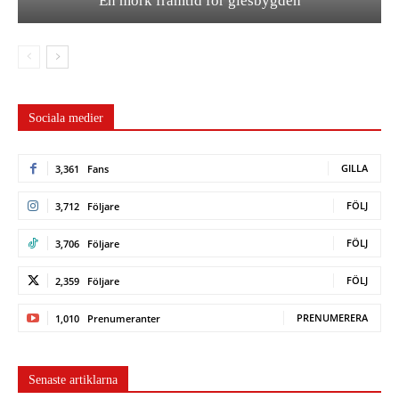
En mörk framtid för glesbygden
Sociala medier
GILLA
3,361
Fans
FÖLJ
3,712
Följare
FÖLJ
3,706
Följare
FÖLJ
2,359
Följare
PRENUMERERA
1,010
Prenumeranter
Senaste artiklarna