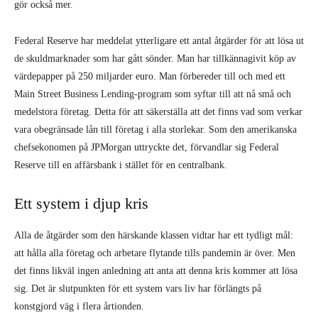
gör också mer.
Federal Reserve har meddelat ytterligare ett antal åtgärder för att lösa ut
de skuldmarknader som har gått sönder. Man har tillkännagivit köp av
värdepapper på 250 miljarder euro. Man förbereder till och med ett
Main Street Business Lending-program som syftar till att nå små och
medelstora företag. Detta för att säkerställa att det finns vad som verkar
vara obegränsade lån till företag i alla storlekar. Som den amerikanska
chefsekonomen på JPMorgan uttryckte det, förvandlar sig Federal
Reserve till en affärsbank i stället för en centralbank.
Ett system i djup kris
Alla de åtgärder som den härskande klassen vidtar har ett tydligt mål:
att hålla alla företag och arbetare flytande tills pandemin är över. Men
det finns likväl ingen anledning att anta att denna kris kommer att lösa
sig. Det är slutpunkten för ett system vars liv har förlängts på
konstgjord väg i flera årtionden.