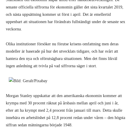
senaste officiella siffrorna för ekonomin gäller det sista kvartalet 2019,
och nästa uppsättning kommer ut först i april. Det är emellertid
uppenbart att situationen har förändrats fullständigt under de senaste sex
veckorna.
Olika institutioner försöker nu förutse krisens omfattning men deras
modeller är baserade på hur det utvecklats tidigare, och har svårt att
hantera den nya och oförutsägbara situationen. Men det finns likväl
ingen anledning att tvivla på vad siffrorna säger i stort.
Morgan Stanley uppskattar att den amerikanska ekonomin kommer att
krympa med 30 procent räknat på årsbasis mellan april och juni i år,
efter att ha krympt med 2,4 procent från januari till mars. Detta skulle
innebära en arbetslöshet på 12,8 procent redan under våren – den högsta
siffran sedan mätningarna började 1948.