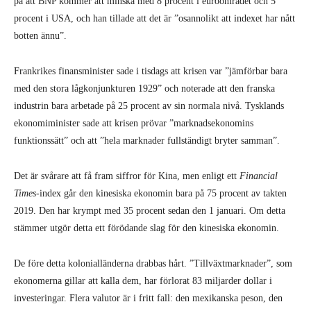
på att BNP kommer att minska med 8 procent i euroområdet och 5
procent i USA, och han tillade att det är ”osannolikt att indexet har nått
botten ännu”.
Frankrikes finansminister sade i tisdags att krisen var ”jämförbar bara
med den stora lågkonjunkturen 1929” och noterade att den franska
industrin bara arbetade på 25 procent av sin normala nivå. Tysklands
ekonomiminister sade att krisen prövar ”marknadsekonomins
funktionssätt” och att ”hela marknader fullständigt bryter samman”.
Det är svårare att få fram siffror för Kina, men enligt ett
Financial
Times
-index går den kinesiska ekonomin bara på 75 procent av takten
2019. Den har krympt med 35 procent sedan den 1 januari. Om detta
stämmer utgör detta ett förödande slag för den kinesiska ekonomin.
De före detta kolonialländerna drabbas hårt. ”Tillväxtmarknader”, som
ekonomerna gillar att kalla dem, har förlorat 83 miljarder dollar i
investeringar. Flera valutor är i fritt fall: den mexikanska peson, den