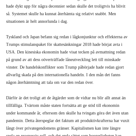
hade dykt upp för några decennier sedan skulle det troligtvis ha blivit
så. Systemet skulle ha kunnat återhämta sig relativt snabbt. Men
situationen är helt annorlunda i dag.
Tyskland och Japan befann sig redan i lågkonjunktur och effekterna av
Trumps stimulanspaket för skattesänkningar 2018 hade börjat avta i
USA. Den kinesiska ekonomin hade visat tecken på avmattning redan
på grund av att dess oöverträffade låneutveckling lett till minskade
vinster. De handelskonflikter som Trump påbörjade hade redan gjort
allvarlig skada på den internationella handeln. I den mån det fanns
någon återhämtning att tala om var den redan över.
Därför är det troligt att de åtgärder som de vidtar nu blir allt annat än
tillfälliga. Tvärtom måste staten fortsätta att ge stöd till ekonomin
under kommande år, eftersom den skulle ha tvingats göra det även utan
pandemin. Detta återspeglar det faktum att produktivkrafterna har vuxit
långt över privategendomens gränser. Kapitalismen kan inte längre
spela en progressiv roll, och det enda sättet som borgerligheten kan