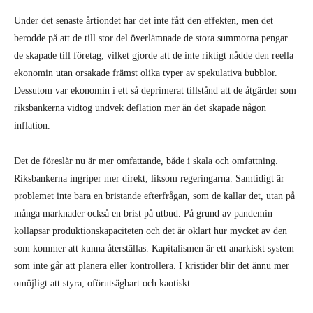
Under det senaste årtiondet har det inte fått den effekten, men det
berodde på att de till stor del överlämnade de stora summorna pengar
de skapade till företag, vilket gjorde att de inte riktigt nådde den reella
ekonomin utan orsakade främst olika typer av spekulativa bubblor.
Dessutom var ekonomin i ett så deprimerat tillstånd att de åtgärder som
riksbankerna vidtog undvek deflation mer än det skapade någon
inflation.
Det de föreslår nu är mer omfattande, både i skala och omfattning.
Riksbankerna ingriper mer direkt, liksom regeringarna. Samtidigt är
problemet inte bara en bristande efterfrågan, som de kallar det, utan på
många marknader också en brist på utbud. På grund av pandemin
kollapsar produktionskapaciteten och det är oklart hur mycket av den
som kommer att kunna återställas. Kapitalismen är ett anarkiskt system
som inte går att planera eller kontrollera. I kristider blir det ännu mer
omöjligt att styra, oförutsägbart och kaotiskt.