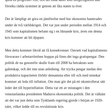
försöka rädda systemet är genom att låta staten ta över.
Det är lämpligt att göra en jämförelse med hur ekonomin hanterades
under de två världskrigen. Det var just under perioden mellan 1914 och
1945 som kapitalismen befann sig i en liknande kris, även om denna
kris kommer att bli djupare.
Men detta kommer likväl att få konsekvenser. Oavsett vad kapitalismens
försvarare i arbetarrörelsen hoppas på finns det inga gratispengar. Den
politik de nu genomför skulle fram till 2008 ha betraktats som
galenskap, och det inte utan anledning. Att trycka pengar medan den
produktiva kapaciteten förblir densamma eller till och med minskar
kommer att leda till inflation. Om man gör det på ett okontrollerat sätt
leder det till hyperinflation. Detta var ett av misstagen i den
venezuelanska presidenten Maduros ekonomiska politik. Det är välkänt
att det var just detta som Tysklands regering gjorde i början av 1920-
talet, vilket ledde till en revolutionär kris.