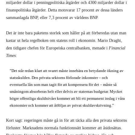
miljarder dollar i penningpolitiska åtgärder och 4300 miljarder dollar i
finanspolitiska åtgärder. Detta motsvarar 17 procent av dessa länders
sammanlagda BNP, eller 7,3 procent av världens BNP.
Det är inte bara paketens storlek som håller på att förberedas utan man
kastar ut hela regelboken om statens roll i ekonomin. Mario Draghi,
den tidigare chefen för Europeiska centralbanken, menade i
Financial
Times
:
”Det står redan klart att svaret måste innebära en betydande ökning av
statsskulden. Den privata sektorns förlorade inkomster – och
eventuella lån som man tagit för att kompensera för det – måste så
småningom absorberas helt eller delvis av staternas budgetar. Mycket
högre offentliga skuldnivåer kommer att bli ett permanent inslag i våra
ekonomier och kommer att åtföljas av privat skuldavskrivning.”
Kort sagt: regeringen måste gå in för att täcka alla den privata sektorns
förluster. Marknadens normala funktionssätt kommer att åsidosättas.