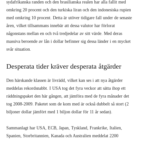
sydafrikanska randen och den brasilianska realen har alla fallit med
omkring 20 procent och den turkiska liran och den indonesiska rupien
med omkring 10 procent. Detta är utöver tidigare fall under de senaste
åren, vilket tillsammans innebär att dessa valutor har förlorat
någonstans mellan en och två tredjedelar av sitt värde. Med deras
massiva beroende av lån i dollar befinner sig dessa länder i en mycket
svår situation.
Desperata tider kräver desperata åtgärder
Den härskande klassen är livrädd, vilket kan ses i att nya åtgärder
meddelas rekordsnabbt. I USA tog det fyra veckor att sätta ihop ett
räddningspaket den här gången, att jämföra med de fyra månader det
tog 2008-2009. Paketet som de kom med är också dubbelt så stort (2
biljoner dollar jämfört med 1 biljon dollar för 11 år sedan).
Sammanlagt har USA, ECB, Japan, Tyskland, Frankrike, Italien,
Spanien, Storbritannien, Kanada och Australien meddelat 2200