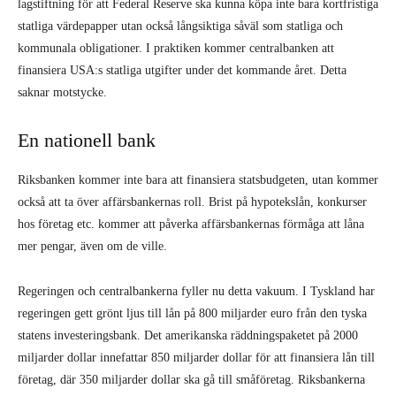
lagstiftning för att Federal Reserve ska kunna köpa inte bara kortfristiga
statliga värdepapper utan också långsiktiga såväl som statliga och
kommunala obligationer. I praktiken kommer centralbanken att
finansiera USA:s statliga utgifter under det kommande året. Detta
saknar motstycke.
En nationell bank
Riksbanken kommer inte bara att finansiera statsbudgeten, utan kommer
också att ta över affärsbankernas roll. Brist på hypotekslån, konkurser
hos företag etc. kommer att påverka affärsbankernas förmåga att låna
mer pengar, även om de ville.
Regeringen och centralbankerna fyller nu detta vakuum. I Tyskland har
regeringen gett grönt ljus till lån på 800 miljarder euro från den tyska
statens investeringsbank. Det amerikanska räddningspaketet på 2000
miljarder dollar innefattar 850 miljarder dollar för att finansiera lån till
företag, där 350 miljarder dollar ska gå till småföretag. Riksbankerna