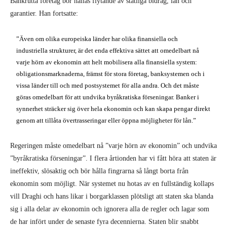
Bankrutta företag bör hållas flytande av statliga bidrag, lån och
garantier. Han fortsatte:
”Även om olika europeiska länder har olika finansiella och
industriella strukturer, är det enda effektiva sättet att omedelbart nå
varje hörn av ekonomin att helt mobilisera alla finansiella system:
obligationsmarknaderna, främst för stora företag, banksystemen och i
vissa länder till och med postsystemet för alla andra. Och det måste
göras omedelbart för att undvika byråkratiska förseningar. Banker i
synnerhet sträcker sig över hela ekonomin och kan skapa pengar direkt
genom att tillåta övertrasseringar eller öppna möjligheter för lån.”
Regeringen måste omedelbart nå ”varje hörn av ekonomin” och undvika
”byråkratiska förseningar”. I flera årtionden har vi fått höra att staten är
ineffektiv, slösaktig och bör hålla fingrarna så långt borta från
ekonomin som möjligt. När systemet nu hotas av en fullständig kollaps
vill Draghi och hans likar i borgarklassen plötsligt att staten ska blanda
sig i alla delar av ekonomin och ignorera alla de regler och lagar som
de har infört under de senaste fyra decennierna. Staten blir snabbt