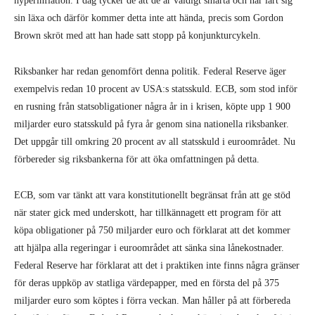
hyperinflation. I dag tycker de att de är väldigt smarta och har lärt sig
sin läxa och därför kommer detta inte att hända, precis som Gordon
Brown skröt med att han hade satt stopp på konjunkturcykeln.
Riksbanker har redan genomfört denna politik. Federal Reserve äger
exempelvis redan 10 procent av USA:s statsskuld. ECB, som stod inför
en rusning från statsobligationer några år in i krisen, köpte upp 1 900
miljarder euro statsskuld på fyra år genom sina nationella riksbanker.
Det uppgår till omkring 20 procent av all statsskuld i euroområdet. Nu
förbereder sig riksbankerna för att öka omfattningen på detta.
ECB, som var tänkt att vara konstitutionellt begränsat från att ge stöd
när stater gick med underskott, har tillkännagett ett program för att
köpa obligationer på 750 miljarder euro och förklarat att det kommer
att hjälpa alla regeringar i euroområdet att sänka sina lånekostnader.
Federal Reserve har förklarat att det i praktiken inte finns några gränser
för deras uppköp av statliga värdepapper, med en första del på 375
miljarder euro som köptes i förra veckan. Man håller på att förbereda