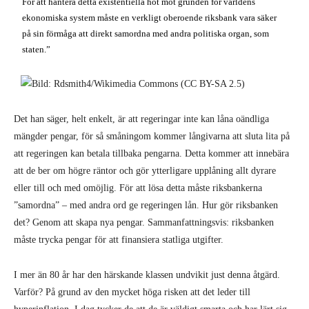
För att hantera detta existentiella hot mot grunden för världens
ekonomiska system måste en verkligt oberoende riksbank vara säker
på sin förmåga att direkt samordna med andra politiska organ, som
staten.”
Det han säger, helt enkelt, är att regeringar inte kan låna oändliga
mängder pengar, för så småningom kommer långivarna att sluta lita på
att regeringen kan betala tillbaka pengarna. Detta kommer att innebära
att de ber om högre räntor och gör ytterligare upplåning allt dyrare
eller till och med omöjlig. För att lösa detta måste riksbankerna
”samordna” – med andra ord ge regeringen lån. Hur gör riksbanken
det? Genom att skapa nya pengar. Sammanfattningsvis: riksbanken
måste trycka pengar för att finansiera statliga utgifter.
I mer än 80 år har den härskande klassen undvikit just denna åtgärd.
Varför? På grund av den mycket höga risken att det leder till