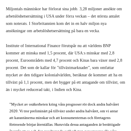
Miljontals människor har förlorat sina jobb. 3,28 miljoner ansökte om
arbetslöshetsersättning i USA under förra veckan – det största antalet
som noterats. I Storbritannien kom det in en halv miljon nya
ansökningar om arbetslöshetsersättning på bara en vecka.
Institute of International Finance förutspår nu att världens BNP
kommer att minska med 1,5 procent, där USA:s minskar med 2,8
procent, Euroområdets med 4,7 procent och Kinas bara växer med 2,8
procent. Det som de kallar för ”tillväxtmarknader”, som omfattar
mycket av den tidigare kolonialvärlden, beräknar de kommer att ha en
tillväxt på 1,1 procent, men det bygger på ett antagande om tillväxt, om
än i mycket reducerad takt, i Indien och Kina.
”Mycket av osäkerheten kring våra prognoser rör dock andra halvåret
2020. Vi tror preliminärt på tillväxt under andra halvåret, om vi antar
att karantänerna minskar och att konsumenternas och företagens
förtroende börjar återställas. Huruvida dessa antaganden är berättigade