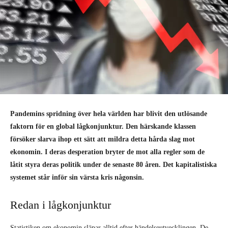
Pandemins spridning över hela världen har blivit den utlösande
faktorn för en global lågkonjunktur. Den härskande klassen
försöker slarva ihop ett sätt att mildra detta hårda slag mot
ekonomin. I deras desperation bryter de mot alla regler som de
låtit styra deras politik under de senaste 80 åren. Det kapitalistiska
systemet står inför sin värsta kris någonsin.
Redan i lågkonjunktur
Statistiken om ekonomin släpar alltid efter händelseutvecklingen. De