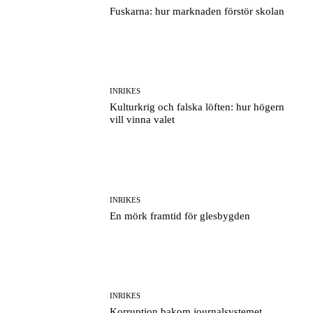
Fuskarna: hur marknaden förstör skolan
INRIKES
Kulturkrig och falska löften: hur högern
vill vinna valet
INRIKES
En mörk framtid för glesbygden
INRIKES
Korruption bakom journalsystemet