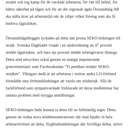
avtalet och tog kamp för de varslade arbetarna, för rätt till heltid, för
bättre säkerhet på tågen och för att det regionalt ägda Öresundståg AB
ska ställa krav på arbetsmiljö när de väljer vilket företag som ska få
bedriva tågtrafiken.
Öresundstågsbloggen lyckades på detta sätt pressa SEKO-ledningen till
strejk. Svenska Dagbladet visade i en undersökning att 47 procent
stödde tågstrejken, och bara sju procent stödde arbetsgivaren Almega.
Detta stöd uttrycktes också genom en mängd imponerande
gräsrotsinitiativ som Facebooksidan ”Vi pendlare stödjer SEKO-
strejken”. Viktigare ändå är att arbetarna i tretton andra LO-förbund
förmådde sina förbundsledningar att varsla om stödstrejk. Alla de
fackförbund som sympativarslade förklarade att deras medlemmar har
samma problem med otrygga anställningar.
SEKO-ledningen hade kunnat ta detta till en fullständig seger. Detta
genom att ordna stora stöddemonstrationer där man bjuder in hela
arbetarrörelsen att delta, flygbladsutdelningar där frivilliga deltar, större