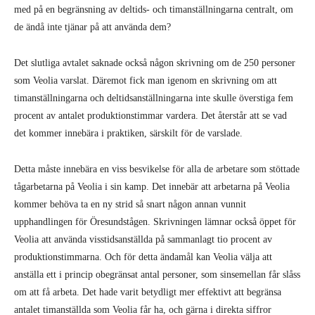
med på en begränsning av deltids- och timanställningarna centralt, om
de ändå inte tjänar på att använda dem?
Det slutliga avtalet saknade också någon skrivning om de 250 personer
som Veolia varslat. Däremot fick man igenom en skrivning om att
timanställningarna och deltidsanställningarna inte skulle överstiga fem
procent av antalet produktionstimmar vardera. Det återstår att se vad
det kommer innebära i praktiken, särskilt för de varslade.
Detta måste innebära en viss besvikelse för alla de arbetare som stöttade
tågarbetarna på Veolia i sin kamp. Det innebär att arbetarna på Veolia
kommer behöva ta en ny strid så snart någon annan vunnit
upphandlingen för Öresundstågen. Skrivningen lämnar också öppet för
Veolia att använda visstidsanställda på sammanlagt tio procent av
produktionstimmarna. Och för detta ändamål kan Veolia välja att
anställa ett i princip obegränsat antal personer, som sinsemellan får slåss
om att få arbeta. Det hade varit betydligt mer effektivt att begränsa
antalet timanställda som Veolia får ha, och gärna i direkta siffror