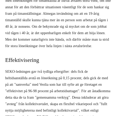
Men löneökningen för timanställda är likväl avtalets stora vinst, om inte
annat för att den förbättrar situationen väsentligt för de som hankar sig
fram på timanställningar. Almegas invändning om att en 19-årig
timanställd skulle kunna tjäna mer än en person som arbetat på tågen i
40 år, är nonsens. Om de bekymrade sig så mycket om de som jobbat
vid tågen i 40 år, är det uppenbarligen enkelt för dem att höja lönen.
Men det kommer naturligtvis inte hända, och därför måste man ta strid
för stora löneökningar över hela linjen i nästa avtalsrörelse.
Effektivisering
SEKO-ledningen gav två tydliga eftergifter: dels fick de
heltidsanställda avstå en löneökning på 0,15 procent; dels gick de med
på att ”samverka” med Veolia som har till syfte att ge företaget en
”effektivitet på 96-98 procent på arbetstidsuttaget”. För att åstadkomma
detta ska de ta fram ”gemensamma verktyg”. Dessa inkluderar att göra
”avsteg” från kollektivavtalet, skapa en flexibel vikariepool och ”fullt
nyttja möjligheterna med befintligt kollektivavtal”, vilket enligt