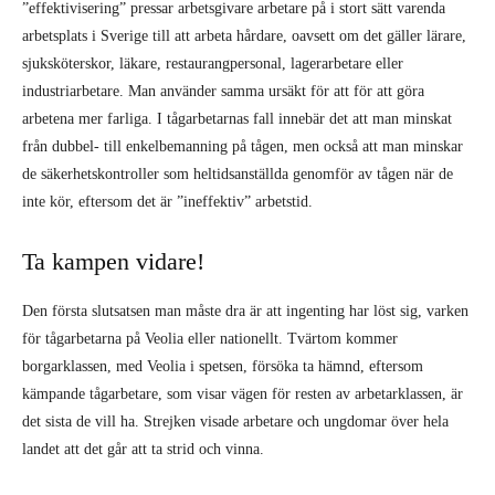
”effektivisering” pressar arbetsgivare arbetare på i stort sätt varenda
arbetsplats i Sverige till att arbeta hårdare, oavsett om det gäller lärare,
sjuksköterskor, läkare, restaurangpersonal, lagerarbetare eller
industriarbetare. Man använder samma ursäkt för att för att göra
arbetena mer farliga. I tågarbetarnas fall innebär det att man minskat
från dubbel- till enkelbemanning på tågen, men också att man minskar
de säkerhetskontroller som heltidsanställda genomför av tågen när de
inte kör, eftersom det är ”ineffektiv” arbetstid.
Ta kampen vidare!
Den första slutsatsen man måste dra är att ingenting har löst sig, varken
för tågarbetarna på Veolia eller nationellt. Tvärtom kommer
borgarklassen, med Veolia i spetsen, försöka ta hämnd, eftersom
kämpande tågarbetare, som visar vägen för resten av arbetarklassen, är
det sista de vill ha. Strejken visade arbetare och ungdomar över hela
landet att det går att ta strid och vinna.