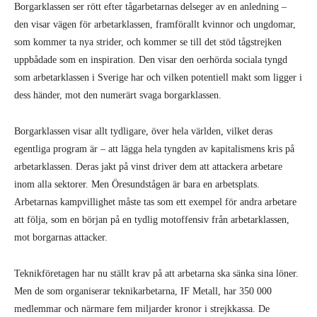
Borgarklassen ser rött efter tågarbetarnas delseger av en anledning –
den visar vägen för arbetarklassen, framförallt kvinnor och ungdomar,
som kommer ta nya strider, och kommer se till det stöd tågstrejken
uppbådade som en inspiration. Den visar den oerhörda sociala tyngd
som arbetarklassen i Sverige har och vilken potentiell makt som ligger i
dess händer, mot den numerärt svaga borgarklassen.
Borgarklassen visar allt tydligare, över hela världen, vilket deras
egentliga program är – att lägga hela tyngden av kapitalismens kris på
arbetarklassen. Deras jakt på vinst driver dem att attackera arbetare
inom alla sektorer. Men Öresundstågen är bara en arbetsplats.
Arbetarnas kampvillighet måste tas som ett exempel för andra arbetare
att följa, som en början på en tydlig motoffensiv från arbetarklassen,
mot borgarnas attacker.
Teknikföretagen har nu ställt krav på att arbetarna ska sänka sina löner.
Men de som organiserar teknikarbetarna, IF Metall, har 350 000
medlemmar och närmare fem miljarder kronor i strejkkassa. De