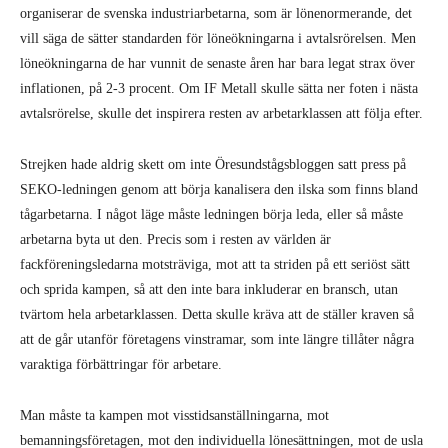
organiserar de svenska industriarbetarna, som är lönenormerande, det
vill säga de sätter standarden för löneökningarna i avtalsrörelsen. Men
löneökningarna de har vunnit de senaste åren har bara legat strax över
inflationen, på 2-3 procent. Om IF Metall skulle sätta ner foten i nästa
avtalsrörelse, skulle det inspirera resten av arbetarklassen att följa efter.
Strejken hade aldrig skett om inte Öresundstågsbloggen satt press på
SEKO-ledningen genom att börja kanalisera den ilska som finns bland
tågarbetarna. I något läge måste ledningen börja leda, eller så måste
arbetarna byta ut den. Precis som i resten av världen är
fackföreningsledarna motsträviga, mot att ta striden på ett seriöst sätt
och sprida kampen, så att den inte bara inkluderar en bransch, utan
tvärtom hela arbetarklassen. Detta skulle kräva att de ställer kraven så
att de går utanför företagens vinstramar, som inte längre tillåter några
varaktiga förbättringar för arbetare.
Man måste ta kampen mot visstidsanställningarna, mot
bemanningsföretagen, mot den individuella lönesättningen, mot de usla