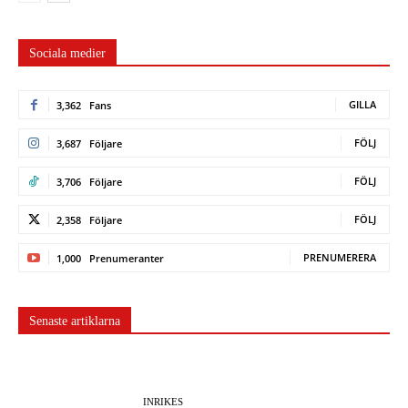
Sociala medier
GILLA
3,362
Fans
FÖLJ
3,687
Följare
FÖLJ
3,706
Följare
FÖLJ
2,358
Följare
PRENUMERERA
1,000
Prenumeranter
Senaste artiklarna
INRIKES