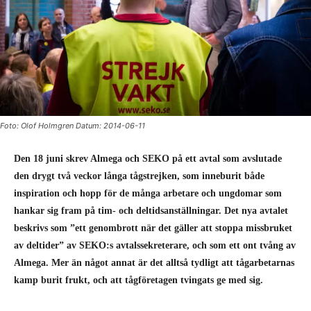
Foto: Olof Holmgren Datum: 2014-06-11
Den 18 juni skrev Almega och SEKO på ett avtal som avslutade
den drygt två veckor långa tågstrejken, som inneburit både
inspiration och hopp för de många arbetare och ungdomar som
hankar sig fram på tim- och deltidsanställningar. Det nya avtalet
beskrivs som ”ett genombrott när det gäller att stoppa missbruket
av deltider” av SEKO:s avtalssekreterare, och som ett ont tvång av
Almega. Mer än något annat är det alltså tydligt att tågarbetarnas
kamp burit frukt, och att tågföretagen tvingats ge med sig.