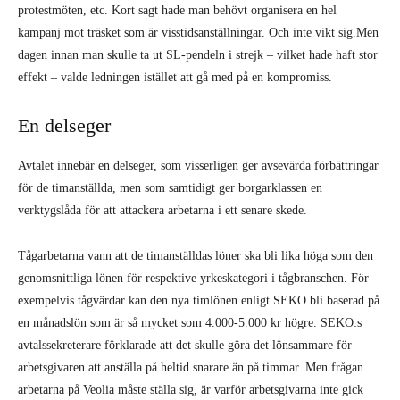
protestmöten, etc. Kort sagt hade man behövt organisera en hel
kampanj mot träsket som är visstidsanställningar. Och inte vikt sig.Men
dagen innan man skulle ta ut SL-pendeln i strejk – vilket hade haft stor
effekt – valde ledningen istället att gå med på en kompromiss.
En delseger
Avtalet innebär en delseger, som visserligen ger avsevärda förbättringar
för de timanställda, men som samtidigt ger borgarklassen en
verktygslåda för att attackera arbetarna i ett senare skede.
Tågarbetarna vann att de timanställdas löner ska bli lika höga som den
genomsnittliga lönen för respektive yrkeskategori i tågbranschen. För
exempelvis tågvärdar kan den nya timlönen enligt SEKO bli baserad på
en månadslön som är så mycket som 4.000-5.000 kr högre. SEKO:s
avtalssekreterare förklarade att det skulle göra det lönsammare för
arbetsgivaren att anställa på heltid snarare än på timmar. Men frågan
arbetarna på Veolia måste ställa sig, är varför arbetsgivarna inte gick