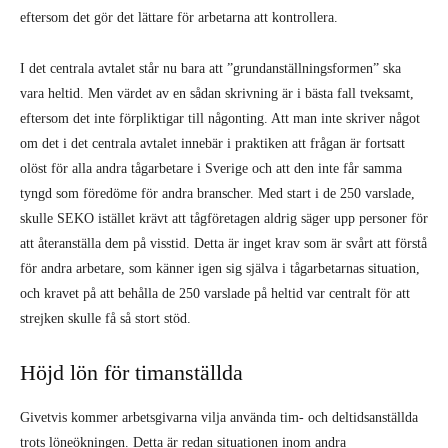
eftersom det gör det lättare för arbetarna att kontrollera.
I det centrala avtalet står nu bara att ”grundanställningsformen” ska
vara heltid. Men värdet av en sådan skrivning är i bästa fall tveksamt,
eftersom det inte förpliktigar till någonting. Att man inte skriver något
om det i det centrala avtalet innebär i praktiken att frågan är fortsatt
olöst för alla andra tågarbetare i Sverige och att den inte får samma
tyngd som föredöme för andra branscher. Med start i de 250 varslade,
skulle SEKO istället krävt att tågföretagen aldrig säger upp personer för
att återanställa dem på visstid. Detta är inget krav som är svårt att förstå
för andra arbetare, som känner igen sig själva i tågarbetarnas situation,
och kravet på att behålla de 250 varslade på heltid var centralt för att
strejken skulle få så stort stöd.
Höjd lön för timanställda
Givetvis kommer arbetsgivarna vilja använda tim- och deltidsanställda
trots löneökningen. Detta är redan situationen inom andra