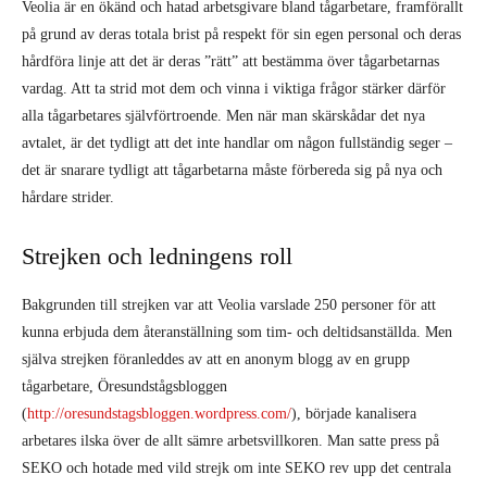
Veolia är en ökänd och hatad arbetsgivare bland tågarbetare, framförallt
på grund av deras totala brist på respekt för sin egen personal och deras
hårdföra linje att det är deras ”rätt” att bestämma över tågarbetarnas
vardag. Att ta strid mot dem och vinna i viktiga frågor stärker därför
alla tågarbetares självförtroende. Men när man skärskådar det nya
avtalet, är det tydligt att det inte handlar om någon fullständig seger –
det är snarare tydligt att tågarbetarna måste förbereda sig på nya och
hårdare strider.
Strejken och ledningens roll
Bakgrunden till strejken var att Veolia varslade 250 personer för att
kunna erbjuda dem återanställning som tim- och deltidsanställda. Men
själva strejken föranleddes av att en anonym blogg av en grupp
tågarbetare, Öresundstågsbloggen
(
http://oresundstagsbloggen.wordpress.com/
), började kanalisera
arbetares ilska över de allt sämre arbetsvillkoren. Man satte press på
SEKO och hotade med vild strejk om inte SEKO rev upp det centrala