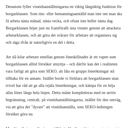
Dessutom fyller visstidsanställningarna en viktig långsiktig funktion för
borgarklassen. Som tim- eller bemanningsanställd man inte om man ska
få arbeta nästa månad, nästa vecka, och oftast inte heller nästa dag.
Borgarklassen höjer just nu framförallt sina vinster genom att attackera
arbetarklassen, och att göra det svårare för arbetare att organisera sig
och säga ifrån är naturligtvis en del i detta.
Att slå kilar arbetare emellan genom löneskillnader är ett vapen som
borgarklassen alltid försöker utnyttja – och därför kan det i realiteten
vara farligt att göra som SEKO, att låta en grupps löneökningar stå
tillbaka för en annans. Istället borde vi förklara att borgarklassen utan
tvivel har råd att ge alla rejäla löneökningar, och kämpa för en höja
allas löner längs hela linjen. Detta måste kompletteras med en seriös
begränsning, centralt, på visstidsanställningarna, istället för den omväg,
via att göra det ”dyrare” att visstidsanställa, som SEKO-ledningen
försöker göra nu.