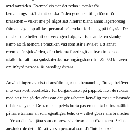
avtalsområden. Exempelvis står det redan i avtalet för
bemanningsanställda att de ska få den genomsnittliga lönen för
branschen – vilket inte på något sätt hindrar bland annat lagerföretag
från att säga upp all fast personal och endast förlita sig på inhyrda. Det
innebär inte heller att det verkligen följs, tvärtom är det en ständig
kamp att få igenom i praktiken vad som står i avtalet. Ett annat
exempel är sjukvården, där cheferna föredragit att hyra in personal
istället för att höja sjuksköterskornas ingångslöner till 25.000 kr, även
om inhyrd personal är betydligt dyrare.
Användningen av visstidsanställningar och bemanningsföretag behöver
inte vara kostnadseffektiv för borgarklassen på pappret, men de räknar
med att tjäna på det eftersom det gör arbetare betydligt mer utelämnade
till deras nycker. De kan exempelvis korta passen och ta in timanställda
på färre timmar än som egentligen behövs – vilket görs i alla branscher
– för att det ska tjäna som en press på arbetarna att öka takten. Sedan
använder de detta för att varsla personal som då ”inte behövs”.