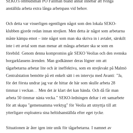
SEKO:s ombudsman PO Fällman bland annat innebär att tvinga
anställda arbeta extra långa arbetspass vid behov.
Och detta var visserligen egentligen något som den lokala SEKO-
klubben gjorde redan innan strejken. Men detta är något som arbetarna
måste kämpa emot – inte något som man ska skriva in i avtalet, särskilt
inte i ett avtal som man menar att många arbetare ska se som en
förebild. Genom denna kompromiss går SEKO Veolias och den svenska
borgarklassens ärenden. Man godkänner deras lögner om att
tågarbetarna arbetar lite och är ineffektiva, som en strejkvakt på Malmö
Centralstation bemötte på ett enkelt sätt i en intervju med Avanti: ”Ja,
för det första undrar jag var de hittar de här som skulle arbeta 28
timmar i veckan… Men det är klart det kan hända. Och då får man
arbeta 50 timmar nästa vecka.” SEKO-ledningen deltar i ett samarbete
för att skapa ”gemensamma verktyg” för Veolia att utnyttja till att
ytterligare exploatera sina heltidsanställda efter eget tycke.
Situationen är åter igen inte unik för tågarbetarna. I namnet av