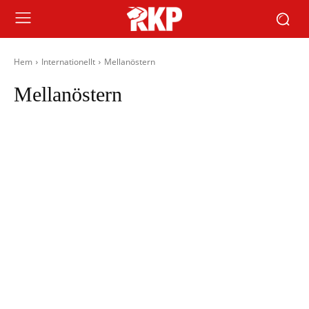
Hem
Internationellt
Mellanöstern
Mellanöstern
Afrika
Asien
Europa
Latinamerika
Nordamerika