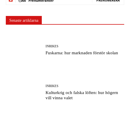
PRENUMERERA
1,000
Prenumeranter
Senaste artiklarna
INRIKES
Fuskarna: hur marknaden förstör skolan
INRIKES
Kulturkrig och falska löften: hur högern
vill vinna valet