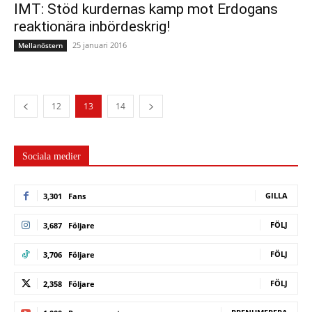
IMT: Stöd kurdernas kamp mot Erdogans
reaktionära inbördeskrig!
25 januari 2016
Mellanöstern
12
13
14
Sociala medier
GILLA
3,301
Fans
FÖLJ
3,687
Följare
FÖLJ
3,706
Följare
FÖLJ
2,358
Följare