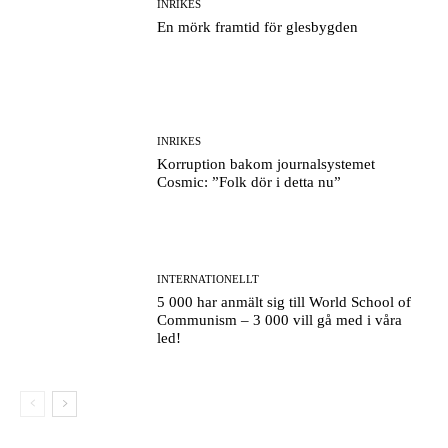
INRIKES
En mörk framtid för glesbygden
INRIKES
Korruption bakom journalsystemet
Cosmic: ”Folk dör i detta nu”
INTERNATIONELLT
5 000 har anmält sig till World School of
Communism – 3 000 vill gå med i våra
led!