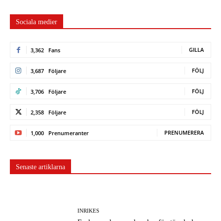
Sociala medier
GILLA
3,362
Fans
FÖLJ
3,687
Följare
FÖLJ
3,706
Följare
FÖLJ
2,358
Följare
PRENUMERERA
1,000
Prenumeranter
Senaste artiklarna
INRIKES