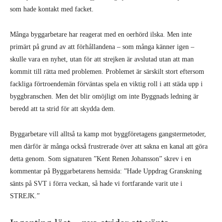
som hade kontakt med facket.
Många byggarbetare har reagerat med en oerhörd ilska. Men inte
primärt på grund av att förhållandena – som många känner igen –
skulle vara en nyhet, utan för att strejken är avslutad utan att man
kommit till rätta med problemen. Problemet är särskilt stort eftersom
fackliga förtroendemän förväntas spela en viktig roll i att städa upp i
byggbranschen. Men det blir omöjligt om inte Byggnads ledning är
beredd att ta strid för att skydda dem.
Byggarbetare vill alltså ta kamp mot byggföretagens gangstermetoder,
men därför är många också frustrerade över att sakna en kanal att göra
detta genom. Som signaturen ”Kent Renen Johansson” skrev i en
kommentar på Byggarbetarens hemsida: ”Hade Uppdrag Granskning
sänts på SVT i förra veckan, så hade vi fortfarande varit ute i
STREJK.”