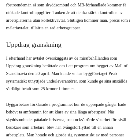
förtroendemän så som skyddsombud och MB-förhandlade kommer få
utökade kontrolluppgifter. Tanken är att de ska stärka kontrollen av
arbetsplatserna utan kollektivavtal. Slutligen kommer man, precis som i
måleriavtalet, tillsätta en rad arbetsgrupper.
Uppdrag granskning
I efterhand har avtalet överskuggats av de missförhållanden som
Uppdrag granskning berättade om i ett program om bygget av Mall of
Scandinavia den 20 april. Man kunde se hur byggföretaget Peab
systematiskt utnyttjade underleverantörer, som kunde ge sina anställda
så dåligt betalt som 25 kronor i timmen.
Byggarbetare förklarade i programmet hur de upprepade gånger hade
behövt ta amfetamin för att klara av sina långa arbetspass! När
skyddsombudet påtalade bristerna, som också rörde säkerhet för såväl
besökare som arbetare, blev han tvångsförflyttad till en annan
arbetsplats. Man hotade och gjorde sig systematiskt av med personer