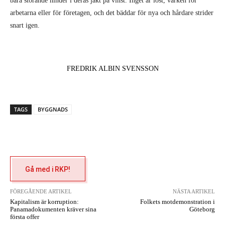
bara störande hinder i deras jakt på vinst. Inget är löst, varken för
arbetarna eller för företagen, och det bäddar för nya och hårdare strider
snart igen.
FREDRIK ALBIN SVENSSON
TAGS
BYGGNADS
Gå med i RKP!
FÖREGÅENDE ARTIKEL
NÄSTA ARTIKEL
Kapitalism är korruption:
Folkets motdemonstration i
Panamadokumenten kräver sina
Göteborg
första offer