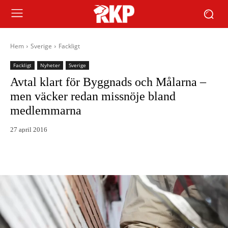
Hem
Sverige
Fackligt
Fackligt
Nyheter
Sverige
Avtal klart för Byggnads och Målarna –
men väcker redan missnöje bland
medlemmarna
27 april 2016