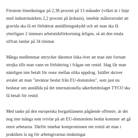
Förutom löneökningar på 2,38 procent på 13 månader (vilket är i linje
med industrimärkets 2,2 procent på årsbasis), innebär måleriavtalet att
gravida ska få ett förbättrat anställningsskydd och att man ska få
ytterligare 2 timmars arbetstidsförkortning årligen, så att den totala
siffran landar på 34 timmar.
Många medlemmar uttrycker däremot ilska över att man inte fortsatt
strejka tills man vann en förbättring i frågan om restid. Idag får man
nämligen inte betalt för resor mellan olika uppdrag. Istället skriver
avtalet att man ”inväntar beslut från EU-domstolen”, som just nu
beslutar om anställda på det internationella säkerhetsbolaget TYCO ska
få betalt för restid.
Med tanke på den europeiska borgarklassens pågående offensiv, är det
nog inte många som tvivlar på att EU-domstolens beslut kommer att gå
emot arbetarna. Därför innebar kompromissen om restid att man i
praktiken la sig för arbetsgivarnas önskningar.