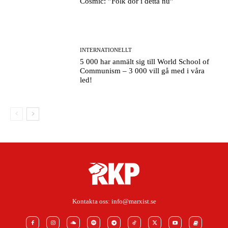
Cosmic: ”Folk dör i detta nu”
INTERNATIONELLT
5 000 har anmält sig till World School of
Communism – 3 000 vill gå med i våra
led!
Kontakta oss:
info@marxist.se