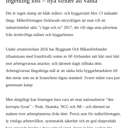
Ingenting löst – nya strider att vänta
Det är ingen slump att både måleri- och byggavtalet blev 13 månader
långa. Måleriföretagen förklarade uttryckligen att man vill att
industrimärket sätts ”i lugn och ro” 2017, det vill säga utan påverkan
från stridsvilliga målare och byggarbetare.
Under avtalsrörelsen 2016 har Byggnads Och Målareförbundet
tillsammans med framförallt resten av 6F-förbunden satt hårt mot hårt
mot arbetsgivarnas attacker, och därmed slagit tillbaka dem.
Arbetsgivarnas långsiktiga mål är att sänka hela byggarbetarkåren till
den misär som nu är branschens lägsta standard. Svaret måste vara just
gemensam kamp.
Men slutgiltigt kan lösningen bara vara att man nationaliserar ”den
korrupta fyran” – Peab, Skanska, NCC och JM – och därmed tar
makten över arbetsplatserna ifrån dem. Precis som för måleriföretagen,
är rimliga arbetsvillkor, systematisk säkerhet och en god slutprodukt