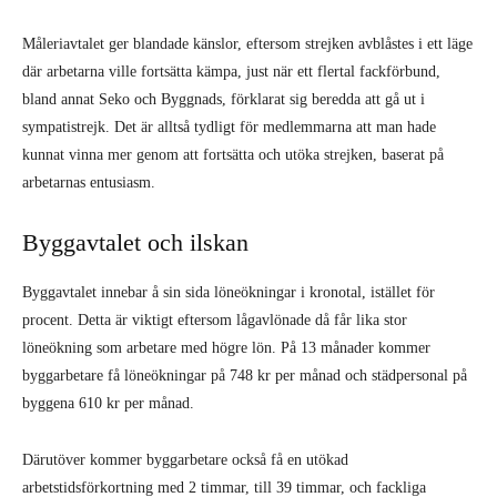
Måleriavtalet ger blandade känslor, eftersom strejken avblåstes i ett läge
där arbetarna ville fortsätta kämpa, just när ett flertal fackförbund,
bland annat Seko och Byggnads, förklarat sig beredda att gå ut i
sympatistrejk. Det är alltså tydligt för medlemmarna att man hade
kunnat vinna mer genom att fortsätta och utöka strejken, baserat på
arbetarnas entusiasm.
Byggavtalet och ilskan
Byggavtalet innebar å sin sida löneökningar i kronotal, istället för
procent. Detta är viktigt eftersom lågavlönade då får lika stor
löneökning som arbetare med högre lön. På 13 månader kommer
byggarbetare få löneökningar på 748 kr per månad och städpersonal på
byggena 610 kr per månad.
Därutöver kommer byggarbetare också få en utökad
arbetstidsförkortning med 2 timmar, till 39 timmar, och fackliga