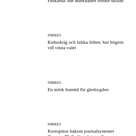
Fuskarna: hur marknaden förstör skolan
INRIKES
Kulturkrig och falska löften: hur högern
vill vinna valet
INRIKES
En mörk framtid för glesbygden
INRIKES
Korruption bakom journalsystemet