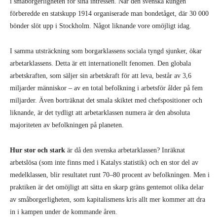
i småborgerligheten för sina intressen. När den svenska kungen
förberedde en statskupp 1914 organiserade man bondetåget, där 30 000
bönder slöt upp i Stockholm. Något liknande vore omöjligt idag.
I samma utsträckning som borgarklassens sociala tyngd sjunker, ökar
arbetarklassens. Detta är ett internationellt fenomen. Den globala
arbetskraften, som säljer sin arbetskraft för att leva, består av 3,6
miljarder människor – av en total befolkning i arbetsför ålder på fem
miljarder. Även borträknat det smala skiktet med chefspositioner och
liknande, är det tydligt att arbetarklassen numera är den absoluta
majoriteten av befolkningen på planeten.
Hur stor och stark
är då den svenska arbetarklassen? Inräknat
arbetslösa (som inte finns med i Katalys statistik) och en stor del av
medelklassen, blir resultatet runt 70–80 procent av befolkningen. Men i
praktiken är det omöjligt att sätta en skarp gräns gentemot olika delar
av småborgerligheten, som kapitalismens kris allt mer kommer att dra
in i kampen under de kommande åren.