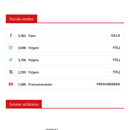
Sociala medier
GILLA
3,362
Fans
FÖLJ
3,690
Följare
FÖLJ
3,706
Följare
FÖLJ
2,359
Följare
PRENUMERERA
1,000
Prenumeranter
Senaste artiklarna
INRIKES