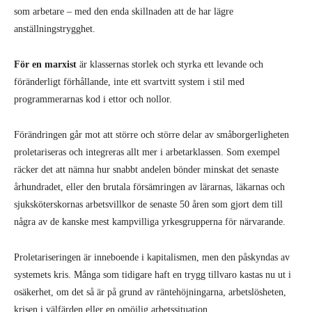
som arbetare – med den enda skillnaden att de har lägre
anställningstrygghet.
För en marxist
är klassernas storlek och styrka ett levande och
föränderligt förhållande, inte ett svartvitt system i stil med
programmerarnas kod i ettor och nollor.
Förändringen går mot att större och större delar av småborgerligheten
proletariseras och integreras allt mer i arbetarklassen. Som exempel
räcker det att nämna hur snabbt andelen bönder minskat det senaste
århundradet, eller den brutala försämringen av lärarnas, läkarnas och
sjuksköterskornas arbetsvillkor de senaste 50 åren som gjort dem till
några av de kanske mest kampvilliga yrkesgrupperna för närvarande.
Proletariseringen är inneboende i kapitalismen, men den påskyndas av
systemets kris. Många som tidigare haft en trygg tillvaro kastas nu ut i
osäkerhet, om det så är på grund av räntehöjningarna, arbetslösheten,
krisen i välfärden eller en omöjlig arbetssituation.