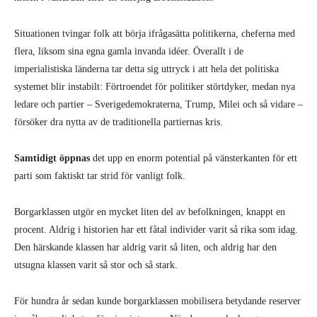
Situationen tvingar folk att börja ifrågasätta politikerna, cheferna med
flera, liksom sina egna gamla invanda idéer. Överallt i de
imperialistiska länderna tar detta sig uttryck i att hela det politiska
systemet blir instabilt: Förtroendet för politiker störtdyker, medan nya
ledare och partier – Sverigedemokraterna, Trump, Milei och så vidare –
försöker dra nytta av de traditionella partiernas kris.
Samtidigt öppnas
det upp en enorm potential på vänsterkanten för ett
parti som faktiskt tar strid för vanligt folk.
Borgarklassen utgör en mycket liten del av befolkningen, knappt en
procent. Aldrig i historien har ett fåtal individer varit så rika som idag.
Den härskande klassen har aldrig varit så liten, och aldrig har den
utsugna klassen varit så stor och så stark.
För hundra år sedan kunde borgarklassen mobilisera betydande reserver