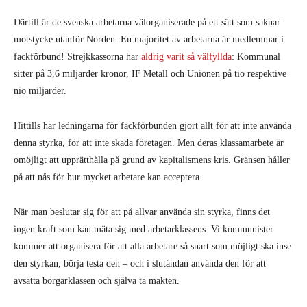
Därtill är de svenska arbetarna välorganiserade på ett sätt som saknar
motstycke utanför Norden. En majoritet av arbetarna är medlemmar i
fackförbund! Strejkkassorna har
aldrig varit så välfyllda
: Kommunal
sitter på 3,6 miljarder kronor, IF Metall och Unionen på tio respektive
nio miljarder.
Hittills har ledningarna för fackförbunden gjort allt för att inte använda
denna styrka, för att inte skada företagen. Men deras klassamarbete är
omöjligt att upprätthålla på grund av kapitalismens kris. Gränsen håller
på att nås för hur mycket arbetare kan acceptera.
När man beslutar sig för att på allvar använda sin styrka, finns det
ingen kraft som kan mäta sig med arbetarklassens. Vi kommunister
kommer att organisera för att alla arbetare så snart som möjligt ska inse
den styrkan, börja testa den – och i slutändan använda den för att
avsätta borgarklassen och själva ta makten.