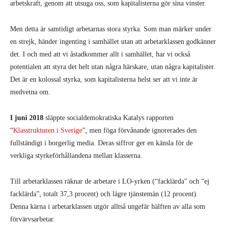
arbetskraft, genom att utsuga oss, som kapitalisterna gör sina vinster.
Men detta är samtidigt arbetarnas stora styrka. Som man märker under
en strejk, händer ingenting i samhället utan att arbetarklassen godkänner
det. I och med att vi åstadkommer allt i samhället, har vi också
potentialen att styra det helt utan några härskare, utan några kapitalister.
Det är en kolossal styrka, som kapitalisterna helst ser att vi inte är
medvetna om.
I juni 2018
släppte socialdemokratiska Katalys rapporten
“
Klasstrukturen i Sverige
”, men föga förvånande ignorerades den
fullständigt i borgerlig media. Deras siffror ger en känsla för de
verkliga styrkeförhållandena mellan klasserna.
Till arbetarklassen
räknar de arbetare i LO-yrken (“facklärda” och “ej
facklärda”, totalt 37,3 procent) och lägre tjänstemän (12 procent).
Denna kärna i arbetarklassen utgör alltså ungefär hälften av alla som
förvärvsarbetar.