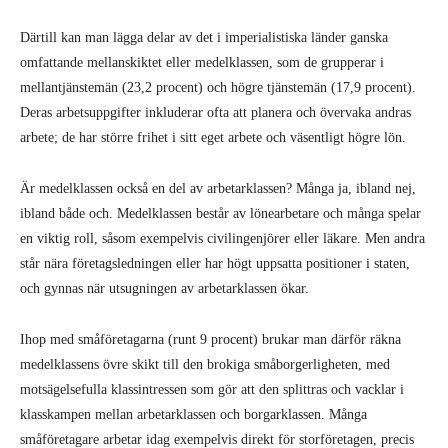
Därtill kan man lägga delar av det i imperialistiska länder ganska
omfattande mellanskiktet eller medelklassen, som de grupperar i
mellantjänstemän (23,2 procent) och högre tjänstemän (17,9 procent).
Deras arbetsuppgifter inkluderar ofta att planera och övervaka andras
arbete; de har större frihet i sitt eget arbete och väsentligt högre lön.
Är medelklassen också en del av arbetarklassen? Många ja, ibland nej,
ibland både och. Medelklassen består av lönearbetare och många spelar
en viktig roll, såsom exempelvis civilingenjörer eller läkare. Men andra
står nära företagsledningen eller har högt uppsatta positioner i staten,
och gynnas när utsugningen av arbetarklassen ökar.
Ihop med småföretagarna (runt 9 procent) brukar man därför räkna
medelklassens övre skikt till den brokiga småborgerligheten, med
motsägelsefulla klassintressen som gör att den splittras och vacklar i
klasskampen mellan arbetarklassen och borgarklassen. Många
småföretagare arbetar idag exempelvis direkt för storföretagen, precis