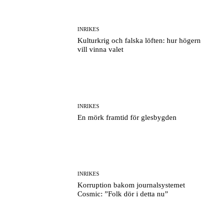
INRIKES
Kulturkrig och falska löften: hur högern
vill vinna valet
INRIKES
En mörk framtid för glesbygden
INRIKES
Korruption bakom journalsystemet
Cosmic: ”Folk dör i detta nu”