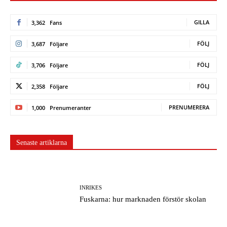
GILLA
3,362
Fans
FÖLJ
3,687
Följare
FÖLJ
3,706
Följare
FÖLJ
2,358
Följare
PRENUMERERA
1,000
Prenumeranter
Senaste artiklarna
INRIKES
Fuskarna: hur marknaden förstör skolan