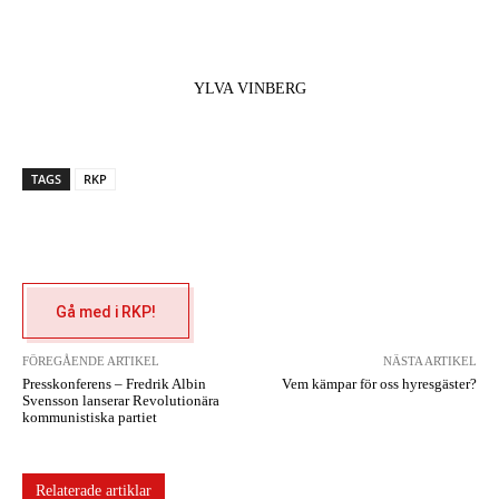
YLVA VINBERG
TAGS
RKP
Gå med i RKP!
FÖREGÅENDE ARTIKEL
NÄSTA ARTIKEL
Presskonferens – Fredrik Albin
Vem kämpar för oss hyresgäster?
Svensson lanserar Revolutionära
kommunistiska partiet
Relaterade artiklar