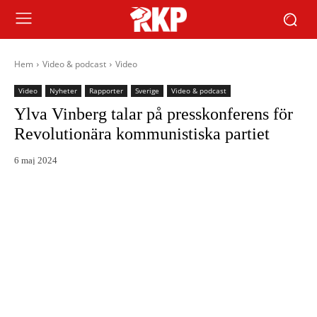
Hem
Video & podcast
Video
Video
Nyheter
Rapporter
Sverige
Video & podcast
Ylva Vinberg talar på presskonferens för
Revolutionära kommunistiska partiet
6 maj 2024