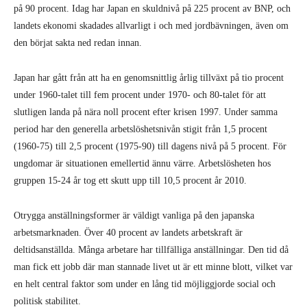
på 90 procent. Idag har Japan en skuldnivå på 225 procent av BNP, och
landets ekonomi skadades allvarligt i och med jordbävningen, även om
den börjat sakta ned redan innan.
Japan har gått från att ha en genomsnittlig årlig tillväxt på tio procent
under 1960-talet till fem procent under 1970- och 80-talet för att
slutligen landa på nära noll procent efter krisen 1997. Under samma
period har den generella arbetslöshetsnivån stigit från 1,5 procent
(1960-75) till 2,5 procent (1975-90) till dagens nivå på 5 procent. För
ungdomar är situationen emellertid ännu värre. Arbetslösheten hos
gruppen 15-24 år tog ett skutt upp till 10,5 procent år 2010.
Otrygga anställningsformer är väldigt vanliga på den japanska
arbetsmarknaden. Över 40 procent av landets arbetskraft är
deltidsanställda. Många arbetare har tillfälliga anställningar. Den tid då
man fick ett jobb där man stannade livet ut är ett minne blott, vilket var
en helt central faktor som under en lång tid möjliggjorde social och
politisk stabilitet.