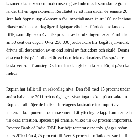
basunerades ut som en modernisering av Indien och som skulle göra
landet till en tigerekonomi. Resultatet av att man under de senaste 20
åren helt öppnat upp ekonomin för imperialismen är att 100 av Indiens
rikaste människor idag äger tillgångar värda en fjärdedel av landets
BNP, samtidigt som över 80 procent av befolkningen lever på mindre
än 50 cent om dagen. Över 250 000 jordbrukare har begått självmord,
drivna till desperation av en ond spiral av fattigdom och skuld. Denna
obscena brist på jämlikhet är vad den fria marknadens förespråkare
beskriver som framsteg. Och nu har den globala krisen börjat påverka
Indien.
Rupien har fallit till en rekordlåg nivå. Den föll med 15 procent under
andra halvan av 2011 och nedgången visar inga tecken på att sakta in.
Rupiens fall höjer de indiska företagens kostnader för import av
material, komponenter och maskineri. Ett ytterligare tapp kommer leda
till ökad inflation, speciellt på bränsle, vilket till 80 procent importeras.
Reserve Bank of India (RBI) har höjt räntesatserna tolv gånger sedan
mars 2010 från 4,75 procent till över 8 procent. Inflationen var i juli