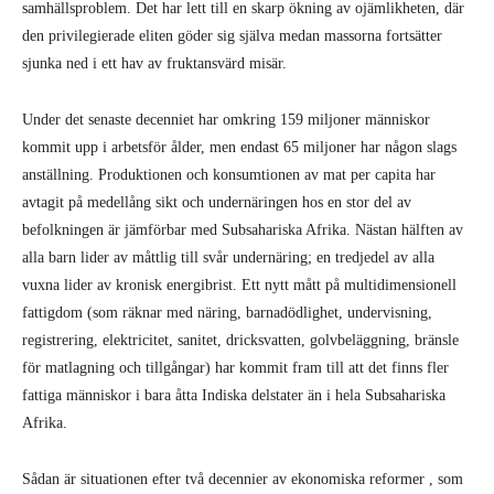
samhällsproblem. Det har lett till en skarp ökning av ojämlikheten, där
den privilegierade eliten göder sig själva medan massorna fortsätter
sjunka ned i ett hav av fruktansvärd misär.
Under det senaste decenniet har omkring 159 miljoner människor
kommit upp i arbetsför ålder, men endast 65 miljoner har någon slags
anställning. Produktionen och konsumtionen av mat per capita har
avtagit på medellång sikt och undernäringen hos en stor del av
befolkningen är jämförbar med Subsahariska Afrika. Nästan hälften av
alla barn lider av måttlig till svår undernäring; en tredjedel av alla
vuxna lider av kronisk energibrist. Ett nytt mått på multidimensionell
fattigdom (som räknar med näring, barnadödlighet, undervisning,
registrering, elektricitet, sanitet, dricksvatten, golvbeläggning, bränsle
för matlagning och tillgångar) har kommit fram till att det finns fler
fattiga människor i bara åtta Indiska delstater än i hela Subsahariska
Afrika.
Sådan är situationen efter två decennier av ekonomiska reformer , som