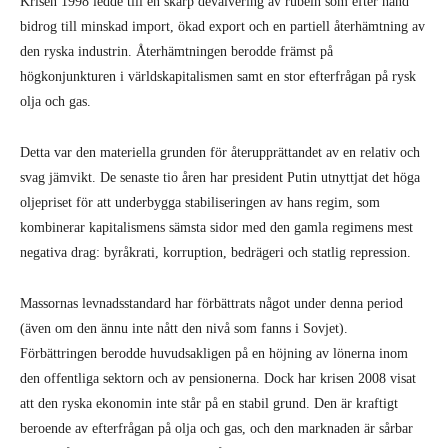
Krisen 1998 ledde till en skarp devalvering av rubeln som efter hand
bidrog till minskad import, ökad export och en partiell återhämtning av
den ryska industrin. Återhämtningen berodde främst på
högkonjunkturen i världskapitalismen samt en stor efterfrågan på rysk
olja och gas.
Detta var den materiella grunden för återupprättandet av en relativ och
svag jämvikt. De senaste tio åren har president Putin utnyttjat det höga
oljepriset för att underbygga stabiliseringen av hans regim, som
kombinerar kapitalismens sämsta sidor med den gamla regimens mest
negativa drag: byråkrati, korruption, bedrägeri och statlig repression.
Massornas levnadsstandard har förbättrats något under denna period
(även om den ännu inte nått den nivå som fanns i Sovjet).
Förbättringen berodde huvudsakligen på en höjning av lönerna inom
den offentliga sektorn och av pensionerna. Dock har krisen 2008 visat
att den ryska ekonomin inte står på en stabil grund. Den är kraftigt
beroende av efterfrågan på olja och gas, och den marknaden är sårbar