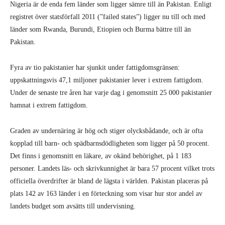
Nigeria är de enda fem länder som ligger sämre till än Pakistan. Enligt
registret över statsförfall 2011 (”failed states”) ligger nu till och med
länder som Rwanda, Burundi, Etiopien och Burma bättre till än
Pakistan.
Fyra av tio pakistanier har sjunkit under fattigdomsgränsen:
uppskattningsvis 47,1 miljoner pakistanier lever i extrem fattigdom.
Under de senaste tre åren har varje dag i genomsnitt 25 000 pakistanier
hamnat i extrem fattigdom.
Graden av undernäring är hög och stiger olycksbådande, och är ofta
kopplad till barn- och spädbarnsdödligheten som ligger på 50 procent.
Det finns i genomsnitt en läkare, av okänd behörighet, på 1 183
personer. Landets läs- och skrivkunnighet är bara 57 procent vilket trots
officiella överdrifter är bland de lägsta i världen. Pakistan placeras på
plats 142 av 163 länder i en förteckning som visar hur stor andel av
landets budget som avsätts till undervisning.