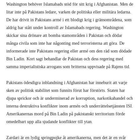
Washington behöver Islamabads stöd för sitt krig i Afghanistan. Men de
litar inte på Pakistans ledare, varken de politiska eller militära ledarna.
De har drivit in Pakistans armé i ett blodigt krig i gränsområdena, som
aldrig har stått under kontroll av Islamabads regering. Washington
skickar sina drönare att bomba stamområden i Pakistan och dödar
många civila som inte har någonting med terroristerna att göra. De
informerade inte Pakistans regering eller armé om den räd som dödade
Bin Ladin. Kort sagt behandlar de Pakistan och dess regering med
samma imperialistiska arrogans som britterna uppvisade på Rajens tid.
Pakistans ödesdigra inblandning i Afghanistan har inneburit att varje
sken av politisk stabilitet som funnits förut har förstörts. Staten har
djupa sprickor och är underminerad av korruption, narkotikahandel och
interna destruktiva konflikter inom armén och underrättelsetjänsten ISI.
Amerikanernas mord på Bin Ladin på pakistanskt territorium förde
omedelbart upp alla sjudande konflikter till ytan.
Zardari är en lydig springpojke åt amerikanerna, men det är en svår