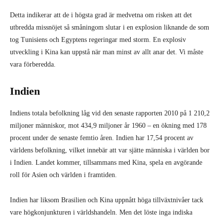
Detta indikerar att de i högsta grad är medvetna om risken att det
utbredda missnöjet så småningom slutar i en explosion liknande de som
tog Tunisiens och Egyptens regeringar med storm. En explosiv
utveckling i Kina kan uppstå när man minst av allt anar det. Vi måste
vara förberedda.
Indien
Indiens totala befolkning låg vid den senaste rapporten 2010 på 1 210,2
miljoner människor, mot 434,9 miljoner år 1960 – en ökning med 178
procent under de senaste femtio åren. Indien har 17,54 procent av
världens befolkning, vilket innebär att var sjätte människa i världen bor
i Indien. Landet kommer, tillsammans med Kina, spela en avgörande
roll för Asien och världen i framtiden.
Indien har liksom Brasilien och Kina uppnått höga tillväxtnivåer tack
vare högkonjunkturen i världshandeln. Men det löste inga indiska