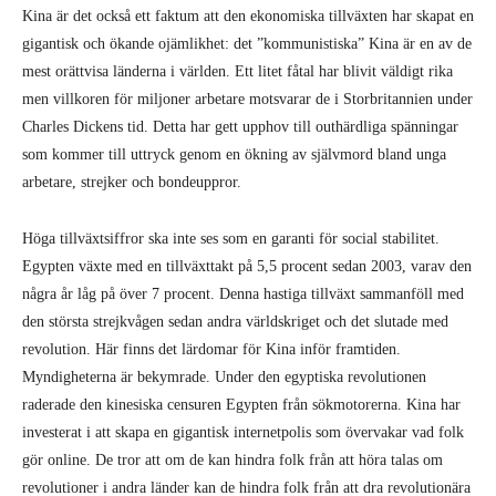
Kina är det också ett faktum att den ekonomiska tillväxten har skapat en
gigantisk och ökande ojämlikhet: det ”kommunistiska” Kina är en av de
mest orättvisa länderna i världen. Ett litet fåtal har blivit väldigt rika
men villkoren för miljoner arbetare motsvarar de i Storbritannien under
Charles Dickens tid. Detta har gett upphov till outhärdliga spänningar
som kommer till uttryck genom en ökning av självmord bland unga
arbetare, strejker och bondeuppror.
Höga tillväxtsiffror ska inte ses som en garanti för social stabilitet.
Egypten växte med en tillväxttakt på 5,5 procent sedan 2003, varav den
några år låg på över 7 procent. Denna hastiga tillväxt sammanföll med
den största strejkvågen sedan andra världskriget och det slutade med
revolution. Här finns det lärdomar för Kina inför framtiden.
Myndigheterna är bekymrade. Under den egyptiska revolutionen
raderade den kinesiska censuren Egypten från sökmotorerna. Kina har
investerat i att skapa en gigantisk internetpolis som övervakar vad folk
gör online. De tror att om de kan hindra folk från att höra talas om
revolutioner i andra länder kan de hindra folk från att dra revolutionära