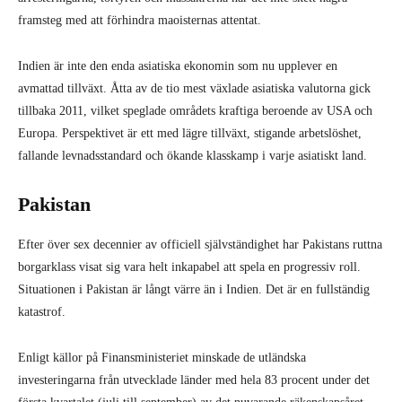
framsteg med att förhindra maoisternas attentat.
Indien är inte den enda asiatiska ekonomin som nu upplever en
avmattad tillväxt. Åtta av de tio mest växlade asiatiska valutorna gick
tillbaka 2011, vilket speglade områdets kraftiga beroende av USA och
Europa. Perspektivet är ett med lägre tillväxt, stigande arbetslöshet,
fallande levnadsstandard och ökande klasskamp i varje asiatiskt land.
Pakistan
Efter över sex decennier av officiell självständighet har Pakistans ruttna
borgarklass visat sig vara helt inkapabel att spela en progressiv roll.
Situationen i Pakistan är långt värre än i Indien. Det är en fullständig
katastrof.
Enligt källor på Finansministeriet minskade de utländska
investeringarna från utvecklade länder med hela 83 procent under det