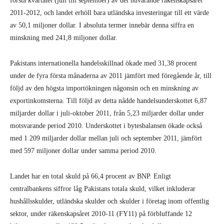
första kvartalet (juli till september) av det nuvarande räkenskapsåret
2011-2012, och landet erhöll bara utländska investeringar till ett värde
av 50,1 miljoner dollar. I absoluta termer innebär denna siffra en
minskning med 241,8 miljoner dollar.
Pakistans internationella handelsskillnad ökade med 31,38 procent
under de fyra första månaderna av 2011 jämfört med föregående år, till
följd av den högsta importökningen någonsin och en minskning av
exportinkomsterna. Till följd av detta nådde handelsunderskottet 6,87
miljarder dollar i juli-oktober 2011, från 5,23 miljarder dollar under
motsvarande period 2010. Underskottet i bytesbalansen ökade också
med 1 209 miljarder dollar mellan juli och september 2011, jämfört
med 597 miljoner dollar under samma period 2010.
Landet har en total skuld på 66,4 procent av BNP. Enligt
centralbankens siffror låg Pakistans totala skuld, vilket inkluderar
hushållsskulder, utländska skulder och skulder i företag inom offentlig
sektor, under räkenskapsåret 2010-11 (FY11) på förbluffande 12