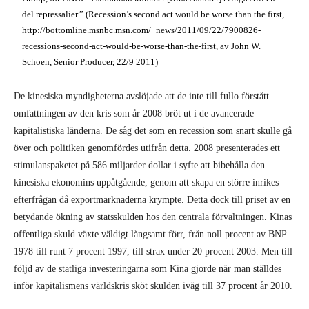
del repressalier.” (Recession’s second act would be worse than the first,
http://bottomline.msnbc.msn.com/_news/2011/09/22/7900826-
recessions-second-act-would-be-worse-than-the-first, av John W.
Schoen, Senior Producer, 22/9 2011)
De kinesiska myndigheterna avslöjade att de inte till fullo förstått
omfattningen av den kris som år 2008 bröt ut i de avancerade
kapitalistiska länderna. De såg det som en recession som snart skulle gå
över och politiken genomfördes utifrån detta. 2008 presenterades ett
stimulanspaketet på 586 miljarder dollar i syfte att bibehålla den
kinesiska ekonomins uppåtgående, genom att skapa en större inrikes
efterfrågan då exportmarknaderna krympte. Detta dock till priset av en
betydande ökning av statsskulden hos den centrala förvaltningen. Kinas
offentliga skuld växte väldigt långsamt förr, från noll procent av BNP
1978 till runt 7 procent 1997, till strax under 20 procent 2003. Men till
följd av de statliga investeringarna som Kina gjorde när man ställdes
inför kapitalismens världskris sköt skulden iväg till 37 procent år 2010.