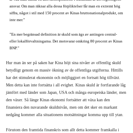
ansvar. Om man räknar alla dessa förpliktelser får man en extremt hög
siffra, något i stil med 150 procent av Kinas bruttonationalprodukt, om
inte mer.”
”En mer begränsad definition är skuld som ägs av antingen central-
eller lokalförvaltningarna. Det motsvarar omkring 80 procent av Kinas
BNP.”
Hur man än ser på saken har Kina höjt sina nivåer av offentlig skuld
betydligt genom en massiv ökning av de offentliga utgifterna. Hittills
har det stimulerat ekonomin och möjliggjort en fortsatt hög tillväxt.
Men detta kan inte fortsätta i all evighet. Kinas skuld är fortfarande låg
jämfört med länder som Japan, USA och många europeiska länder, men
den växer. Så länge Kinas ekonomi fortsätter att växa kan den
finansiera den nuvarande skuldnivån, men om det sker en markant
nedgång kommer alla situationens motsättningar komma upp till ytan.
Förutom den framtida finanskris som allt detta kommer framkalla i