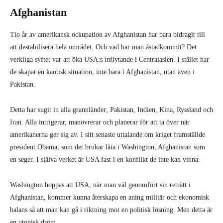
Afghanistan
Tio år av amerikansk ockupation av Afghanistan har bara bidragit till
att destabilisera hela området. Och vad har man åstadkommit? Det
verkliga syftet var att öka USA:s inflytande i Centralasien. I stället har
de skapat en kaotisk situation, inte bara i Afghanistan, utan även i
Pakistan.
Detta har sugit in alla grannländer; Pakistan, Indien, Kina, Ryssland och
Iran. Alla intrigerar, manövrerar och planerar för att ta över när
amerikanerna ger sig av. I sitt senaste uttalande om kriget framställde
president Obama, som det brukar låta i Washington, Afghanistan som
en seger. I själva verket är USA fast i en konflikt de inte kan vinna.
Washington hoppas att USA, när man väl genomfört sin reträtt i
Afghanistan, kommer kunna återskapa en aning militär och ekonomisk
balans så att man kan gå i riktning mot en politisk lösning. Men detta är
en utopisk dröm.