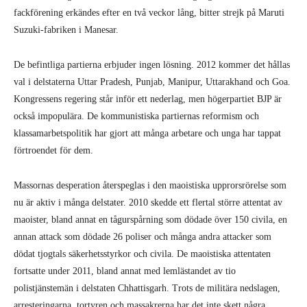
fackförening erkändes efter en två veckor lång, bitter strejk på Maruti
Suzuki-fabriken i Manesar.
De befintliga partierna erbjuder ingen lösning. 2012 kommer det hållas
val i delstaterna Uttar Pradesh, Punjab, Manipur, Uttarakhand och Goa.
Kongressens regering står inför ett nederlag, men högerpartiet BJP är
också impopulära. De kommunistiska partiernas reformism och
klassamarbetspolitik har gjort att många arbetare och unga har tappat
förtroendet för dem.
Massornas desperation återspeglas i den maoistiska upprorsrörelse som
nu är aktiv i många delstater. 2010 skedde ett flertal större attentat av
maoister, bland annat en tågurspårning som dödade över 150 civila, en
annan attack som dödade 26 poliser och många andra attacker som
dödat tjogtals säkerhetsstyrkor och civila. De maoistiska attentaten
fortsatte under 2011, bland annat med lemlästandet av tio
polistjänstemän i delstaten Chhattisgarh. Trots de militära nedslagen,
arresteringarna, tortyren och massakrerna har det inte skett några