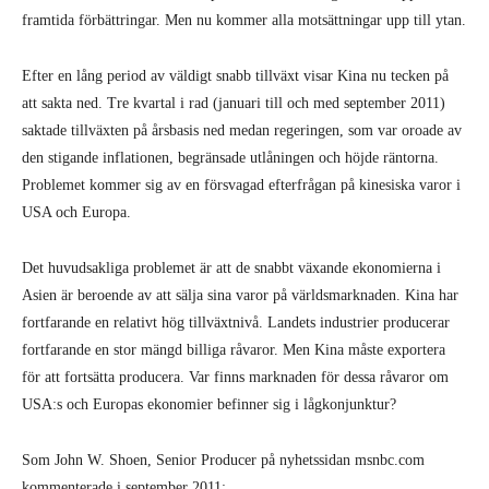
framtida förbättringar. Men nu kommer alla motsättningar upp till ytan.
Efter en lång period av väldigt snabb tillväxt visar Kina nu tecken på
att sakta ned. Tre kvartal i rad (januari till och med september 2011)
saktade tillväxten på årsbasis ned medan regeringen, som var oroade av
den stigande inflationen, begränsade utlåningen och höjde räntorna.
Problemet kommer sig av en försvagad efterfrågan på kinesiska varor i
USA och Europa.
Det huvudsakliga problemet är att de snabbt växande ekonomierna i
Asien är beroende av att sälja sina varor på världsmarknaden. Kina har
fortfarande en relativt hög tillväxtnivå. Landets industrier producerar
fortfarande en stor mängd billiga råvaror. Men Kina måste exportera
för att fortsätta producera. Var finns marknaden för dessa råvaror om
USA:s och Europas ekonomier befinner sig i lågkonjunktur?
Som John W. Shoen, Senior Producer på nyhetssidan msnbc.com
kommenterade i september 2011: