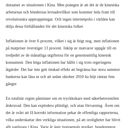
slutsatser av situationen i Kina. Men poängen är att det är de kinesiska
arbetarnas och böndernas levnadsvillkor som kommer leda fram till
revolutionära upptrappningar. Och ingen internetpolis i världen kan
dölja dessa förhållanden för det kinesiska folket.
Inflationen är över 6 procent, vilket i sig är högt nog, men inflationen
på matpriser överstiger 13 procent. Inköp av matvaror uppgår till en
tredjedel av de månatliga utgifterna för en genomsnittlig kinesisk
konsument. Den höga inflationen har hållit i sig trots regeringens
åtgärder. Det har inte gett önskad effekt att begränsa hur stora summor
bankerna kan låna ut och att sedan oktober 2010 ha höjt räntan fem
gånger.
En totalitär regim påminner om en tryckkokare med säkerhetsventilen
åtskruvad. Den kan explodera plötsligt, och utan förvarning. Även om
det är svårt att få korrekt information pekar de offentliga rapporterna,
vilka underskattar den verkliga situationen, på att oroligheter har blivit
allt vanligare i Kina. Varje år äger tiotusentals strejker, bondeuppror