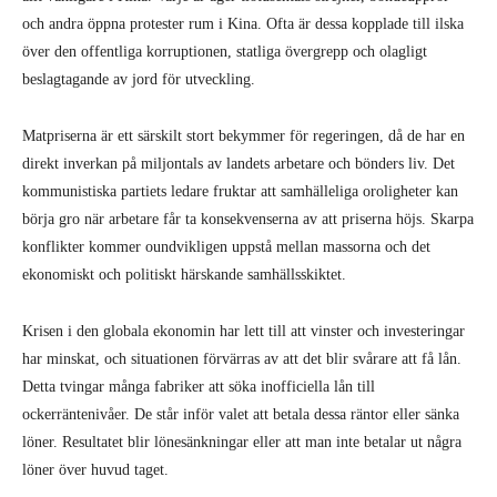
och andra öppna protester rum i Kina. Ofta är dessa kopplade till ilska
över den offentliga korruptionen, statliga övergrepp och olagligt
beslagtagande av jord för utveckling.
Matpriserna är ett särskilt stort bekymmer för regeringen, då de har en
direkt inverkan på miljontals av landets arbetare och bönders liv. Det
kommunistiska partiets ledare fruktar att samhälleliga oroligheter kan
börja gro när arbetare får ta konsekvenserna av att priserna höjs. Skarpa
konflikter kommer oundvikligen uppstå mellan massorna och det
ekonomiskt och politiskt härskande samhällsskiktet.
Krisen i den globala ekonomin har lett till att vinster och investeringar
har minskat, och situationen förvärras av att det blir svårare att få lån.
Detta tvingar många fabriker att söka inofficiella lån till
ockerräntenivåer. De står inför valet att betala dessa räntor eller sänka
löner. Resultatet blir lönesänkningar eller att man inte betalar ut några
löner över huvud taget.