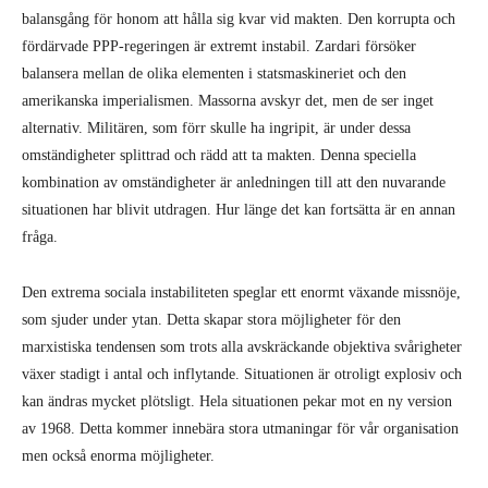
balansgång för honom att hålla sig kvar vid makten. Den korrupta och
fördärvade PPP-regeringen är extremt instabil. Zardari försöker
balansera mellan de olika elementen i statsmaskineriet och den
amerikanska imperialismen. Massorna avskyr det, men de ser inget
alternativ. Militären, som förr skulle ha ingripit, är under dessa
omständigheter splittrad och rädd att ta makten. Denna speciella
kombination av omständigheter är anledningen till att den nuvarande
situationen har blivit utdragen. Hur länge det kan fortsätta är en annan
fråga.
Den extrema sociala instabiliteten speglar ett enormt växande missnöje,
som sjuder under ytan. Detta skapar stora möjligheter för den
marxistiska tendensen som trots alla avskräckande objektiva svårigheter
växer stadigt i antal och inflytande. Situationen är otroligt explosiv och
kan ändras mycket plötsligt. Hela situationen pekar mot en ny version
av 1968. Detta kommer innebära stora utmaningar för vår organisation
men också enorma möjligheter.