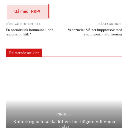
Gå med i RKP!
FÖREGÅENDE ARTIKEL
NÄSTA ARTIKEL
En socialistisk kommunal- och
Venezuela: Slå ner kuppförsök med
regionalpolitik?
revolutionär mobilisering
Relaterade artiklar
INRIKES
Kulturkrig och falska löften: hur högern vill vinna
valet