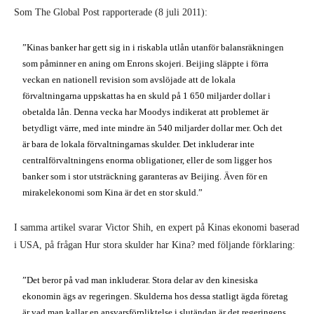
Som The Global Post rapporterade (8 juli 2011):
”Kinas banker har gett sig in i riskabla utlån utanför balansräkningen
som påminner en aning om Enrons skojeri. Beijing släppte i förra
veckan en nationell revision som avslöjade att de lokala
förvaltningarna uppskattas ha en skuld på 1 650 miljarder dollar i
obetalda lån. Denna vecka har Moodys indikerat att problemet är
betydligt värre, med inte mindre än 540 miljarder dollar mer. Och det
är bara de lokala förvaltningarnas skulder. Det inkluderar inte
centralförvaltningens enorma obligationer, eller de som ligger hos
banker som i stor utsträckning garanteras av Beijing. Även för en
mirakelekonomi som Kina är det en stor skuld.”
I samma artikel svarar Victor Shih, en expert på Kinas ekonomi baserad
i USA, på frågan Hur stora skulder har Kina? med följande förklaring:
”Det beror på vad man inkluderar. Stora delar av den kinesiska
ekonomin ägs av regeringen. Skulderna hos dessa statligt ägda företag
är vad man kallar en ansvarsförpliktelse i slutändan är det regeringens