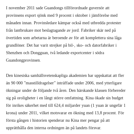
I november 2011 sade Guandongs tillförordnade guvernör att
provinsens export sjönk med 9 procent i oktober i jämförelse med
månaden innan. Provinsledare kämpar också med utbredda protester
från lantbrukare mot beslagtagande av jord. Fabriker skär ned på
övertiden som arbetarna är beroende av för att komplettera sina låga
grundlöner. Det har varit strejker på bil-, sko- och datorfabriker i
Shenzhen och Dongguan, två ledande exportcenter i södra
Guandongprovinsen.
Den kinesiska samhällsvetenskapliga akademien har uppskattat att fler
än 90 000 ”masstilldragelser” inträffade under 2006, med ytterligare
ökningar under de följande två åren. Den härskande klassen förbereder
sig på oroligheter i en långt större omfattning. Kina ökade sin budget
för inrikes säkerhet med till 624,4 miljarder yuan (1 yuan är ungefär 1
krona) under 2011, vilket motsvarar en ökning med 13,8 procent. För
första gången i historien spenderar nu Kina mer pengar på att
upprätthålla den interna ordningen än på landets försvar.