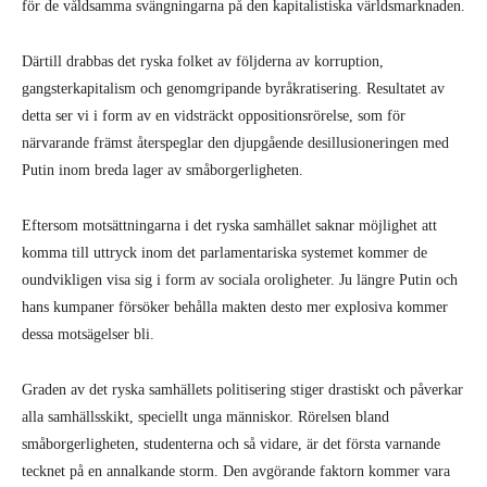
för de våldsamma svängningarna på den kapitalistiska världsmarknaden.
Därtill drabbas det ryska folket av följderna av korruption,
gangsterkapitalism och genomgripande byråkratisering. Resultatet av
detta ser vi i form av en vidsträckt oppositionsrörelse, som för
närvarande främst återspeglar den djupgående desillusioneringen med
Putin inom breda lager av småborgerligheten.
Eftersom motsättningarna i det ryska samhället saknar möjlighet att
komma till uttryck inom det parlamentariska systemet kommer de
oundvikligen visa sig i form av sociala oroligheter. Ju längre Putin och
hans kumpaner försöker behålla makten desto mer explosiva kommer
dessa motsägelser bli.
Graden av det ryska samhällets politisering stiger drastiskt och påverkar
alla samhällsskikt, speciellt unga människor. Rörelsen bland
småborgerligheten, studenterna och så vidare, är det första varnande
tecknet på en annalkande storm. Den avgörande faktorn kommer vara