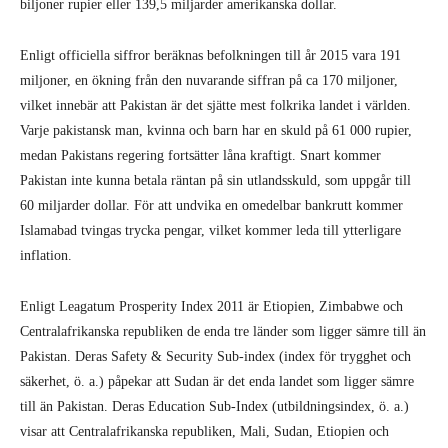
biljoner rupier eller 139,5 miljarder amerikanska dollar.
Enligt officiella siffror beräknas befolkningen till år 2015 vara 191
miljoner, en ökning från den nuvarande siffran på ca 170 miljoner,
vilket innebär att Pakistan är det sjätte mest folkrika landet i världen.
Varje pakistansk man, kvinna och barn har en skuld på 61 000 rupier,
medan Pakistans regering fortsätter låna kraftigt. Snart kommer
Pakistan inte kunna betala räntan på sin utlandsskuld, som uppgår till
60 miljarder dollar. För att undvika en omedelbar bankrutt kommer
Islamabad tvingas trycka pengar, vilket kommer leda till ytterligare
inflation.
Enligt Leagatum Prosperity Index 2011 är Etiopien, Zimbabwe och
Centralafrikanska republiken de enda tre länder som ligger sämre till än
Pakistan. Deras Safety & Security Sub-index (index för trygghet och
säkerhet, ö. a.) påpekar att Sudan är det enda landet som ligger sämre
till än Pakistan. Deras Education Sub-Index (utbildningsindex, ö. a.)
visar att Centralafrikanska republiken, Mali, Sudan, Etiopien och