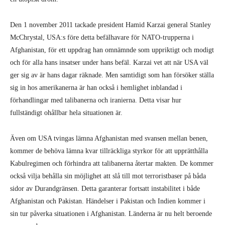
Den 1 november 2011 tackade president Hamid Karzai general Stanley
McChrystal, USA:s före detta befälhavare för NATO-trupperna i
Afghanistan, för ett uppdrag han omnämnde som uppriktigt och modigt
och för alla hans insatser under hans befäl. Karzai vet att när USA väl
ger sig av är hans dagar räknade. Men samtidigt som han försöker ställa
sig in hos amerikanerna är han också i hemlighet inblandad i
förhandlingar med talibanerna och iranierna. Detta visar hur
fullständigt ohållbar hela situationen är.
Även om USA tvingas lämna Afghanistan med svansen mellan benen,
kommer de behöva lämna kvar tillräckliga styrkor för att upprätthålla
Kabulregimen och förhindra att talibanerna återtar makten. De kommer
också vilja behålla sin möjlighet att slå till mot terroristbaser på båda
sidor av Durandgränsen. Detta garanterar fortsatt instabilitet i både
Afghanistan och Pakistan. Händelser i Pakistan och Indien kommer i
sin tur påverka situationen i Afghanistan. Länderna är nu helt beroende