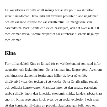
En konsekvens av detta är att många börjar dra politiska slutsatser,
särskilt ungdomar. Detta leder till växande protester bland ungdomar
och ett växande intresse för vänsterlitteratur. En mangaserie som
baserades på Marx Kapitalet blev en bästsäljare, och det över 400.000
medlemmar starka Kommunistpartiet har attraherat tusentals unga nya
medlemmar.
Kina
Förr tillhandahöll Kina en lättnad för en världsekonomi som stod inför
stagnation och lågkonjunktur. Detta kan man inte längre göra. Även om
den kinesiska ekonomin fortfarande håller sig kvar på en hög
tillväxtnivå visar den tecken på att vackla. Detta får allvarliga sociala
och politiska konsekvenser. Marxister inser att den senaste periodens
snabba tillväxt inom den kinesiska ekonomin stärkte landets arbetarklass
enormt. Kinas regerande klick avstyrde en social explosion i och med
att den konstanta tillväxten av produktivkrafterna gav folk hopp om