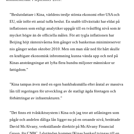
”Beslutsfattare i Kina, världens tredje största ekonomi efter USA och
EU, står inför ett antal tuffa beslut. En snabb tillväxttakt har eldat på
inflationen som enligt analytiker uppgår till en tvåsiffrig nivå som är
mycket högre än de officiella målen. För att tygla inflationen har
Beijing höjt räntenivåerna fem gånger och bankernas minimireserver
nio gånger sedan oktober 2010. Men om man slår ned för hårt skulle
en kraftigare ekonomisk inbromsning kunna vända upp och ned på
Kinas ansträngningar att lyfta flera hundra miljoner människor ur
fattigdom.”
”Kina tampas även med en egen bankbaksmälla efter åratal av massiva
lån till regeringen för utveckling av de statligt ägda företagen och
förbättringar av infrastrukturen.”
”Det finns ett tvåskiktssystem i Kina och jag tror att utlåningen som
pågår och andelen dåliga lån ligger nu på en oroande nivå, berättade
David McAlvany, verkställande direktör på McAlvany Financial
Group, för CNBC. I slutändan kommer [Kinas banker] tvingas till en