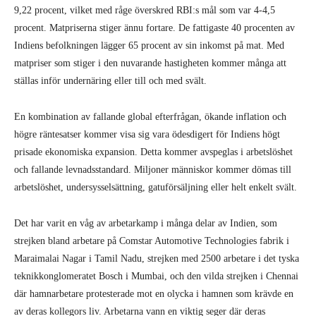
9,22 procent, vilket med råge överskred RBI:s mål som var 4-4,5
procent. Matpriserna stiger ännu fortare. De fattigaste 40 procenten av
Indiens befolkningen lägger 65 procent av sin inkomst på mat. Med
matpriser som stiger i den nuvarande hastigheten kommer många att
ställas inför undernäring eller till och med svält.
En kombination av fallande global efterfrågan, ökande inflation och
högre räntesatser kommer visa sig vara ödesdigert för Indiens högt
prisade ekonomiska expansion. Detta kommer avspeglas i arbetslöshet
och fallande levnadsstandard. Miljoner människor kommer dömas till
arbetslöshet, undersysselsättning, gatuförsäljning eller helt enkelt svält.
Det har varit en våg av arbetarkamp i många delar av Indien, som
strejken bland arbetare på Comstar Automotive Technologies fabrik i
Maraimalai Nagar i Tamil Nadu, strejken med 2500 arbetare i det tyska
teknikkonglomeratet Bosch i Mumbai, och den vilda strejken i Chennai
där hamnarbetare protesterade mot en olycka i hamnen som krävde en
av deras kollegors liv. Arbetarna vann en viktig seger där deras