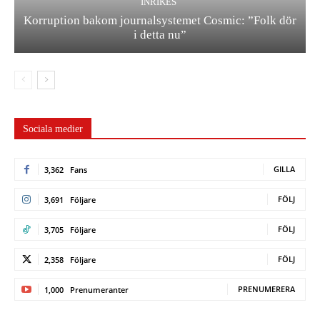
INRIKES
Korruption bakom journalsystemet Cosmic: ”Folk dör
i detta nu”
Sociala medier
GILLA
3,362
Fans
FÖLJ
3,691
Följare
FÖLJ
3,705
Följare
FÖLJ
2,358
Följare
PRENUMERERA
1,000
Prenumeranter