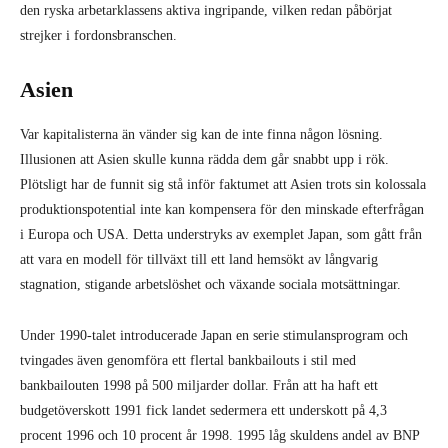
den ryska arbetarklassens aktiva ingripande, vilken redan påbörjat
strejker i fordonsbranschen.
Asien
Var kapitalisterna än vänder sig kan de inte finna någon lösning.
Illusionen att Asien skulle kunna rädda dem går snabbt upp i rök.
Plötsligt har de funnit sig stå inför faktumet att Asien trots sin kolossala
produktionspotential inte kan kompensera för den minskade efterfrågan
i Europa och USA. Detta understryks av exemplet Japan, som gått från
att vara en modell för tillväxt till ett land hemsökt av långvarig
stagnation, stigande arbetslöshet och växande sociala motsättningar.
Under 1990-talet introducerade Japan en serie stimulansprogram och
tvingades även genomföra ett flertal bankbailouts i stil med
bankbailouten 1998 på 500 miljarder dollar. Från att ha haft ett
budgetöverskott 1991 fick landet sedermera ett underskott på 4,3
procent 1996 och 10 procent år 1998. 1995 låg skuldens andel av BNP