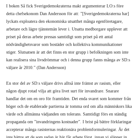
I boken Så fick Sverigedemokraterna makt argumenterar LO:s före
detta chefsekonom Dan Andersson för att: ”[Sverigedemokraterna har]
lyckats exploatera den ekonomiska utsatthet många egenföretagare,
arbetare och lägre tjänstemän lever i. Utsatta medborgare upplever att
priset på deras arbete pressas samtidigt som priset på ett antal
nödvändighetsvaror som bostäder och kollektiva kommunikationer
stiger. Slutsatsen är att det finns en stor grupp i befolkningen som inte
kan realisera sina livsdrömmar och i denna grupp fanns många av SD:s
väljare år 2010.” (Dan Andersson)
En stor del av SD:s väljare drivs alltså inte främst av rasism, eller
någon djupt rotad vilja att göra livet surt för invandrare. Snarare
handlar det om en oro för framtiden. Det enda svaret som kommer från
höger och de etablerade partierna är tomma ord om alla människors lika
värde och allmänna vädjanden om tolerans. Samtidigt förs en ständig
propaganda om ”invandringens kostnader”. I brist på bättre förklaringar
accepterar många rasisternas reaktionära problemformuleringar. Är det
inte bättre att de som redan är här får arbete först, innan vi släpper in