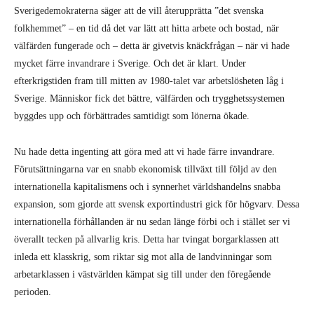
Sverigedemokraterna säger att de vill återupprätta ”det svenska
folkhemmet” – en tid då det var lätt att hitta arbete och bostad, när
välfärden fungerade och – detta är givetvis knäckfrågan – när vi hade
mycket färre invandrare i Sverige. Och det är klart. Under
efterkrigstiden fram till mitten av 1980-talet var arbetslösheten låg i
Sverige. Människor fick det bättre, välfärden och trygghetssystemen
byggdes upp och förbättrades samtidigt som lönerna ökade.
Nu hade detta ingenting att göra med att vi hade färre invandrare.
Förutsättningarna var en snabb ekonomisk tillväxt till följd av den
internationella kapitalismens och i synnerhet världshandelns snabba
expansion, som gjorde att svensk exportindustri gick för högvarv. Dessa
internationella förhållanden är nu sedan länge förbi och i stället ser vi
överallt tecken på allvarlig kris. Detta har tvingat borgarklassen att
inleda ett klasskrig, som riktar sig mot alla de landvinningar som
arbetarklassen i västvärlden kämpat sig till under den föregående
perioden.