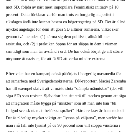
mot SD, följda av näst mest impopulära Feministiskt initiativ på 10
procent. Detta förklarar varför man trots en borgerlig majoritet i
riksdagen ändå inte kunnat basera en högerregering på SD. Det är alltså
mycket angeläget för dem att göra SD alltmer rumsrena, vilket sker
genom två metoder: (1) närma sig dem politiskt, alltså bli mer
rasistiska, och (2) i praktiken öppna för att släppa in dem i värmen
samtidigt som man tar avstånd i ord. De har också börjat ge allt större
utrymme åt nazister, för att få SD att verka mindre extrema.
Efter valet har en kampanj också påbörjats i borgerlig massmedia för
att samarbeta med Sverigedemokraterna. DN-reportern Maciej Zaremba
har till exempel skrivit att vi måste sluta ”stämpla människor” (det vill
säga SD) som rasister. Själv drar han sitt strå till stacken genom att säga
att integration måste bygga på ”insikter” som att man inte kan ”bli
fullgod svensk utan att behärska språket”. Hårdare krav är hans melodi.
Det är plötsligt mycket viktigt att ”lyssna på väljarna”, men varför har
man i så fall inte lyssnat på de 90 procent som vill stoppa vinsterna i