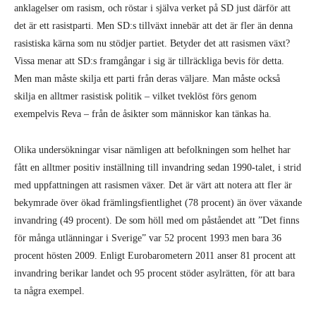
anklagelser om rasism, och röstar i själva verket på SD just därför att
det är ett rasistparti. Men SD:s tillväxt innebär att det är fler än denna
rasistiska kärna som nu stödjer partiet. Betyder det att rasismen växt?
Vissa menar att SD:s framgångar i sig är tillräckliga bevis för detta.
Men man måste skilja ett parti från deras väljare. Man måste också
skilja en alltmer rasistisk politik – vilket tveklöst förs genom
exempelvis Reva – från de åsikter som människor kan tänkas ha.
Olika undersökningar visar nämligen att befolkningen som helhet har
fått en alltmer positiv inställning till invandring sedan 1990-talet, i strid
med uppfattningen att rasismen växer. Det är värt att notera att fler är
bekymrade över ökad främlingsfientlighet (78 procent) än över växande
invandring (49 procent). De som höll med om påståendet att ”Det finns
för många utlänningar i Sverige” var 52 procent 1993 men bara 36
procent hösten 2009. Enligt Eurobarometern 2011 anser 81 procent att
invandring berikar landet och 95 procent stöder asylrätten, för att bara
ta några exempel.