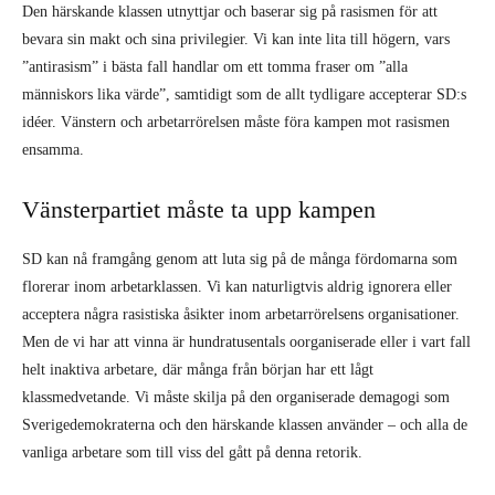
Den härskande klassen utnyttjar och baserar sig på rasismen för att
bevara sin makt och sina privilegier. Vi kan inte lita till högern, vars
”antirasism” i bästa fall handlar om ett tomma fraser om ”alla
människors lika värde”, samtidigt som de allt tydligare accepterar SD:s
idéer. Vänstern och arbetarrörelsen måste föra kampen mot rasismen
ensamma.
Vänsterpartiet måste ta upp kampen
SD kan nå framgång genom att luta sig på de många fördomarna som
florerar inom arbetarklassen. Vi kan naturligtvis aldrig ignorera eller
acceptera några rasistiska åsikter inom arbetarrörelsens organisationer.
Men de vi har att vinna är hundratusentals oorganiserade eller i vart fall
helt inaktiva arbetare, där många från början har ett lågt
klassmedvetande. Vi måste skilja på den organiserade demagogi som
Sverigedemokraterna och den härskande klassen använder – och alla de
vanliga arbetare som till viss del gått på denna retorik.