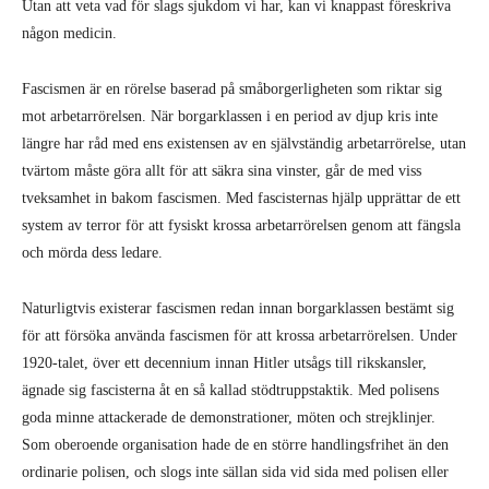
Utan att veta vad för slags sjukdom vi har, kan vi knappast föreskriva
någon medicin.
Fascismen är en rörelse baserad på småborgerligheten som riktar sig
mot arbetarrörelsen. När borgarklassen i en period av djup kris inte
längre har råd med ens existensen av en självständig arbetarrörelse, utan
tvärtom måste göra allt för att säkra sina vinster, går de med viss
tveksamhet in bakom fascismen. Med fascisternas hjälp upprättar de ett
system av terror för att fysiskt krossa arbetarrörelsen genom att fängsla
och mörda dess ledare.
Naturligtvis existerar fascismen redan innan borgarklassen bestämt sig
för att försöka använda fascismen för att krossa arbetarrörelsen. Under
1920-talet, över ett decennium innan Hitler utsågs till rikskansler,
ägnade sig fascisterna åt en så kallad stödtruppstaktik. Med polisens
goda minne attackerade de demonstrationer, möten och strejklinjer.
Som oberoende organisation hade de en större handlingsfrihet än den
ordinarie polisen, och slogs inte sällan sida vid sida med polisen eller