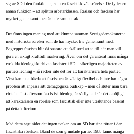
sig av SD i den funktionen, som en fascistisk våldsrörelse. De fyller en
annan funktion – att splittra arbetarklassen. Rasism och fascism har
mycket gemensamt men är inte samma sak.
Det finns ingen mening med att klumpa samman Sverigedemokraterna
med historiska rörelser som de har mycket lite gemensamt med.
Begreppet fascism blir då snarare ett skällsord att ta till när man vill
göra en riktigt kraftfull markering. Även om det garanterat finns många
enskilda ideologiskt drivna fascister i SD – säkerligen majoriteten av
partiets ledning – så räcker inte det för att karaktärisera hela partiet.
Visst kan man hävda att fascismen är väldigt flexibel och inte har några
problem att anpassa sitt demagogiska budskap – men då sluter man bara
cirkeln. Just eftersom fascistisk ideologi är så flytande är det omöjligt
att karaktärisera en rörelse som fascistisk eller inte uteslutande baserat
på detta kriterium.
Med detta sagt råder det ingen tvekan om att SD har sina rötter i den
fascistiska rörelsen. Bland de som grundade partiet 1988 fanns många