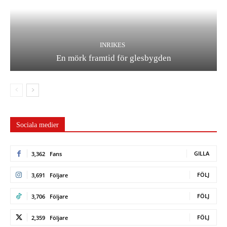
INRIKES
En mörk framtid för glesbygden
Sociala medier
GILLA
3,362
Fans
FÖLJ
3,691
Följare
FÖLJ
3,706
Följare
FÖLJ
2,359
Följare