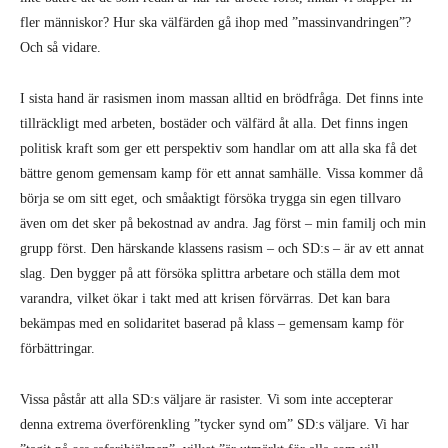
fler människor? Hur ska välfärden gå ihop med ”massinvandringen”?
Och så vidare.
I sista hand är rasismen inom massan alltid en brödfråga. Det finns inte
tillräckligt med arbeten, bostäder och välfärd åt alla. Det finns ingen
politisk kraft som ger ett perspektiv som handlar om att alla ska få det
bättre genom gemensam kamp för ett annat samhälle. Vissa kommer då
börja se om sitt eget, och småaktigt försöka trygga sin egen tillvaro
även om det sker på bekostnad av andra. Jag först – min familj och min
grupp först. Den härskande klassens rasism – och SD:s – är av ett annat
slag. Den bygger på att försöka splittra arbetare och ställa dem mot
varandra, vilket ökar i takt med att krisen förvärras. Det kan bara
bekämpas med en solidaritet baserad på klass – gemensam kamp för
förbättringar.
Vissa påstår att alla SD:s väljare är rasister. Vi som inte accepterar
denna extrema överförenkling ”tycker synd om” SD:s väljare. Vi har