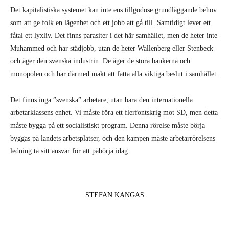
Det kapitalistiska systemet kan inte ens tillgodose grundläggande behov
som att ge folk en lägenhet och ett jobb att gå till. Samtidigt lever ett
fåtal ett lyxliv. Det finns parasiter i det här samhället, men de heter inte
Muhammed och har städjobb, utan de heter Wallenberg eller Stenbeck
och äger den svenska industrin. De äger de stora bankerna och
monopolen och har därmed makt att fatta alla viktiga beslut i samhället.
Det finns inga ”svenska” arbetare, utan bara den internationella
arbetarklassens enhet. Vi måste föra ett flerfontskrig mot SD, men detta
måste bygga på ett socialistiskt program. Denna rörelse måste börja
byggas på landets arbetsplatser, och den kampen måste arbetarrörelsens
ledning ta sitt ansvar för att påbörja idag.
STEFAN KANGAS