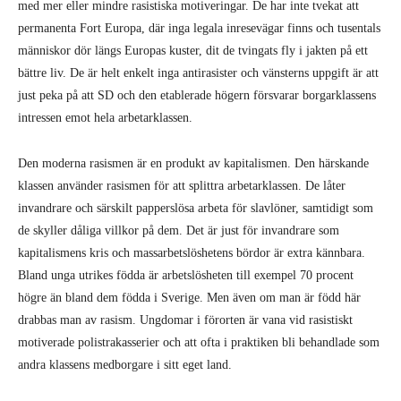
med mer eller mindre rasistiska motiveringar. De har inte tvekat att
permanenta Fort Europa, där inga legala inresevägar finns och tusentals
människor dör längs Europas kuster, dit de tvingats fly i jakten på ett
bättre liv. De är helt enkelt inga antirasister och vänsterns uppgift är att
just peka på att SD och den etablerade högern försvarar borgarklassens
intressen emot hela arbetarklassen.
Den moderna rasismen är en produkt av kapitalismen. Den härskande
klassen använder rasismen för att splittra arbetarklassen. De låter
invandrare och särskilt papperslösa arbeta för slavlöner, samtidigt som
de skyller dåliga villkor på dem. Det är just för invandrare som
kapitalismens kris och massarbetslöshetens bördor är extra kännbara.
Bland unga utrikes födda är arbetslösheten till exempel 70 procent
högre än bland dem födda i Sverige. Men även om man är född här
drabbas man av rasism. Ungdomar i förorten är vana vid rasistiskt
motiverade polistrakasserier och att ofta i praktiken bli behandlade som
andra klassens medborgare i sitt eget land.