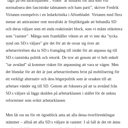
”tagit på oss safarihjälmen”, vilket ”är utmärkt för alla som vill
normalisera den fascistiske talmannen och hans parti”, skriver Fredrik
Virtanen exempelvis i en ledarkrönika i Aftonbladet. Virtanen med flera
menar att antirasister rent moraliskt är förpliktigade att behandla SD
och deras väljare som ett enda reaktionärt block, som vi måste etikettera
som ”rasister”. Många som framhåller vikten av att vi inte ska ”tycka
synd om SD:s väljare” gör det för att de oroar sig över att
arbetarrörelsen ska ta SD:s framgång till intäkt för att anpassa sig till
SD:s rasistiska politik och retorik. De tror att genom att vi helt enkelt
”tar avstånd” så kommer risken för anpassning att vara ur vägen. Men
det blundar för att det är just arbetarrörelsens brist på mobilisering för
ett verkligt alternativ och dess högerpolitik som är orsaken till att
arbetare vänder sig till SD. Genom att fokusera på att ta avstånd från
SD:s väljare så läggs skulden på arbetarklassen i stället för de unkna
reformister som svikit arbetarklassen.
Men låt oss nu för ett ögonblick anta att alla dessa överförenklingar
stämmer – alltså att alla SD:s väljare är rasister. I så fall är det ett ännu