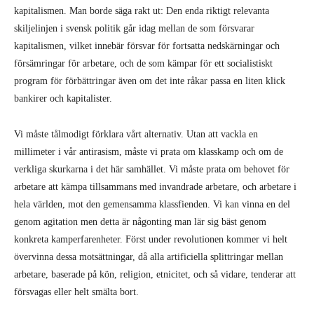
kapitalismen. Man borde säga rakt ut: Den enda riktigt relevanta
skiljelinjen i svensk politik går idag mellan de som försvarar
kapitalismen, vilket innebär försvar för fortsatta nedskärningar och
försämringar för arbetare, och de som kämpar för ett socialistiskt
program för förbättringar även om det inte råkar passa en liten klick
bankirer och kapitalister.
Vi måste tålmodigt förklara vårt alternativ. Utan att vackla en
millimeter i vår antirasism, måste vi prata om klasskamp och om de
verkliga skurkarna i det här samhället. Vi måste prata om behovet för
arbetare att kämpa tillsammans med invandrade arbetare, och arbetare i
hela världen, mot den gemensamma klassfienden. Vi kan vinna en del
genom agitation men detta är någonting man lär sig bäst genom
konkreta kamperfarenheter. Först under revolutionen kommer vi helt
övervinna dessa motsättningar, då alla artificiella splittringar mellan
arbetare, baserade på kön, religion, etnicitet, och så vidare, tenderar att
försvagas eller helt smälta bort.