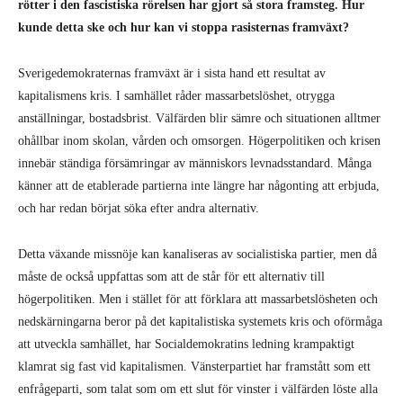
rötter i den fascistiska rörelsen har gjort så stora framsteg. Hur
kunde detta ske och hur kan vi stoppa rasisternas framväxt?
Sverigedemokraternas framväxt är i sista hand ett resultat av
kapitalismens kris. I samhället råder massarbetslöshet, otrygga
anställningar, bostadsbrist. Välfärden blir sämre och situationen alltmer
ohållbar inom skolan, vården och omsorgen. Högerpolitiken och krisen
innebär ständiga försämringar av människors levnadsstandard. Många
känner att de etablerade partierna inte längre har någonting att erbjuda,
och har redan börjat söka efter andra alternativ.
Detta växande missnöje kan kanaliseras av socialistiska partier, men då
måste de också uppfattas som att de står för ett alternativ till
högerpolitiken. Men i stället för att förklara att massarbetslösheten och
nedskärningarna beror på det kapitalistiska systemets kris och oförmåga
att utveckla samhället, har Socialdemokratins ledning krampaktigt
klamrat sig fast vid kapitalismen. Vänsterpartiet har framstått som ett
enfrågeparti, som talat som om ett slut för vinster i välfärden löste alla