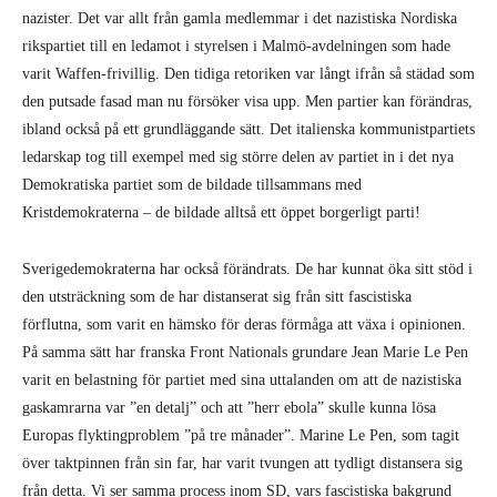
nazister. Det var allt från gamla medlemmar i det nazistiska Nordiska
rikspartiet till en ledamot i styrelsen i Malmö-avdelningen som hade
varit Waffen-frivillig. Den tidiga retoriken var långt ifrån så städad som
den putsade fasad man nu försöker visa upp. Men partier kan förändras,
ibland också på ett grundläggande sätt. Det italienska kommunistpartiets
ledarskap tog till exempel med sig större delen av partiet in i det nya
Demokratiska partiet som de bildade tillsammans med
Kristdemokraterna – de bildade alltså ett öppet borgerligt parti!
Sverigedemokraterna har också förändrats. De har kunnat öka sitt stöd i
den utsträckning som de har distanserat sig från sitt fascistiska
förflutna, som varit en hämsko för deras förmåga att växa i opinionen.
På samma sätt har franska Front Nationals grundare Jean Marie Le Pen
varit en belastning för partiet med sina uttalanden om att de nazistiska
gaskamrarna var ”en detalj” och att ”herr ebola” skulle kunna lösa
Europas flyktingproblem ”på tre månader”. Marine Le Pen, som tagit
över taktpinnen från sin far, har varit tvungen att tydligt distansera sig
från detta. Vi ser samma process inom SD, vars fascistiska bakgrund