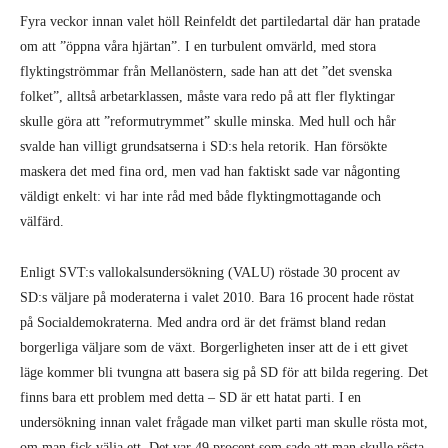
Fyra veckor innan valet höll Reinfeldt det partiledartal där han pratade
om att ”öppna våra hjärtan”. I en turbulent omvärld, med stora
flyktingströmmar från Mellanöstern, sade han att det ”det svenska
folket”, alltså arbetarklassen, måste vara redo på att fler flyktingar
skulle göra att ”reformutrymmet” skulle minska. Med hull och hår
svalde han villigt grundsatserna i SD:s hela retorik. Han försökte
maskera det med fina ord, men vad han faktiskt sade var någonting
väldigt enkelt: vi har inte råd med både flyktingmottagande och
välfärd.
Enligt SVT:s vallokalsundersökning (VALU) röstade 30 procent av
SD:s väljare på moderaterna i valet 2010. Bara 16 procent hade röstat
på Socialdemokraterna. Med andra ord är det främst bland redan
borgerliga väljare som de växt. Borgerligheten inser att de i ett givet
läge kommer bli tvungna att basera sig på SD för att bilda regering. Det
finns bara ett problem med detta – SD är ett hatat parti. I en
undersökning innan valet frågade man vilket parti man skulle rösta mot,
om man fick välja ett. Det var 49 procent som sade att man skulle rösta