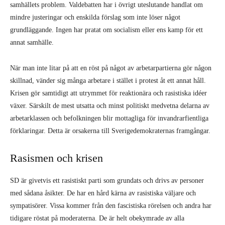
samhällets problem. Valdebatten har i övrigt uteslutande handlat om
mindre justeringar och enskilda förslag som inte löser något
grundläggande. Ingen har pratat om socialism eller ens kamp för ett
annat samhälle.
När man inte litar på att en röst på något av arbetarpartierna gör någon
skillnad, vänder sig många arbetare i stället i protest åt ett annat håll.
Krisen gör samtidigt att utrymmet för reaktionära och rasistiska idéer
växer. Särskilt de mest utsatta och minst politiskt medvetna delarna av
arbetarklassen och befolkningen blir mottagliga för invandrarfientliga
förklaringar. Detta är orsakerna till Sverigedemokraternas framgångar.
Rasismen och krisen
SD är givetvis ett rasistiskt parti som grundats och drivs av personer
med sådana åsikter. De har en hård kärna av rasistiska väljare och
sympatisörer. Vissa kommer från den fascistiska rörelsen och andra har
tidigare röstat på moderaterna. De är helt obekymrade av alla