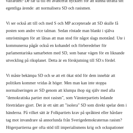
välfärden? De får ta till ett avancerat hyckleri för att kunna uträtta sitt
egentliga ärende: att normalisera SD och rasismen.
Vi ser också att till och med S och MP accepterade att SD skulle få
posten som andre vice talman. Sedan röstade man blankt i själva
omröstningen för att låtsas att man stod för något slags motstånd. Ute i
kommunerna pågår också en kohandel och förberedelser för
parlamentariska samarbeten med SD, som banar vägen för en liknande
utveckling på riksplanet. Detta är en förskjutning till SD:s fördel.
Vi måste bekämpa SD och se att ett ökat stöd för dem innebär att
politiken kommer vridas åt höger. Men man kan inte stoppa
normaliseringen av SD genom att klumpa ihop sig själv med alla
”demokratiska partier mot rasism”, som Vänsterpartiets ledande
företrädare gjort. Det är ett sätt att ”isolera” SD som direkt spelar dem i
händerna. På vilket sätt är Folkpartiets krav på språktest eller hårdare
tag mot invandrare så annorlunda från Sverigedemokraternas rasism?
Högerpartierna ger ofta stöd till imperialismens krig och ockupationer