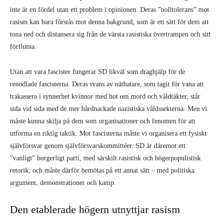
inte är en fördel utan ett problem i opinionen. Deras ”nolltolerans” mot
rasism kan bara förstås mot denna bakgrund, som är ett sätt för dem att
tona ned och distansera sig från de värsta rasistiska övertrampen och sitt
förflutna.
Utan att vara fascister fungerar SD likväl som draghjälp för de
renodlade fascisterna. Deras svans av näthatare, som tagit för vana att
trakassera i synnerhet kvinnor med hot om mord och våldtäkter, står
sida vid sida med de mer hårdnackade nazistiska våldssekterna. Men vi
måste kunna skilja på dem som organisationer och fenomen för att
utforma en riktig taktik. Mot fascisterna måste vi organisera ett fysiskt
självförsvar genom självförsvarskommittéer. SD är däremot ett
”vanligt” borgerligt parti, med särskilt rasistisk och högerpopulistisk
retorik, och måste därför bemötas på ett annat sätt – med politiska
argument, demonstrationer och kamp.
Den etablerade högern utnyttjar rasism