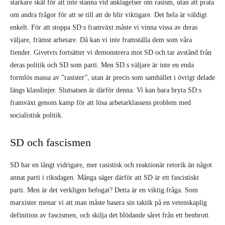
starkare skäl för att inte stanna vid anklagelser om rasism, utan att prata
om andra frågor för att se till att de blir viktigare. Det hela är väldigt
enkelt. För att stoppa SD:s framväxt måste vi vinna vissa av deras
väljare, främst arbetare. Då kan vi inte framställa dem som våra
fiender. Givetvis fortsätter vi demonstrera mot SD och tar avstånd från
deras politik och SD som parti. Men SD:s väljare är inte en enda
formlös massa av ”rasister”, utan är precis som samhället i övrigt delade
längs klasslinjer. Slutsatsen är därför denna: Vi kan bara bryta SD:s
framväxt genom kamp för att lösa arbetarklassens problem med
socialistisk politik.
SD och fascismen
SD har en långt vidrigare, mer rasistisk och reaktionär retorik än något
annat parti i riksdagen. Många säger därför att SD är ett fascistiskt
parti. Men är det verkligen befogat? Detta är en viktig fråga. Som
marxister menar vi att man måste basera sin taktik på en vetenskaplig
definition av fascismen, och skilja det blödande såret från ett benbrott.