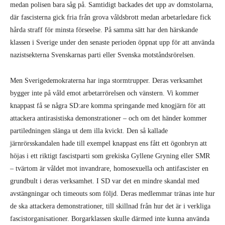
medan polisen bara såg på. Samtidigt backades det upp av domstolarna,
där fascisterna gick fria från grova våldsbrott medan arbetarledare fick
hårda straff för minsta förseelse. På samma sätt har den härskande
klassen i Sverige under den senaste perioden öppnat upp för att använda
nazistsekterna Svenskarnas parti eller Svenska motståndsrörelsen.
Men Sverigedemokraterna har inga stormtrupper. Deras verksamhet
bygger inte på våld emot arbetarrörelsen och vänstern. Vi kommer
knappast få se några SD:are komma springande med knogjärn för att
attackera antirasistiska demonstrationer – och om det händer kommer
partiledningen slänga ut dem illa kvickt. Den så kallade
järnrörsskandalen hade till exempel knappast ens fått ett ögonbryn att
höjas i ett riktigt fascistparti som grekiska Gyllene Gryning eller SMR
– tvärtom är våldet mot invandrare, homosexuella och antifascister en
grundbult i deras verksamhet. I SD var det en mindre skandal med
avstängningar och timeouts som följd. Deras medlemmar tränas inte hur
de ska attackera demonstrationer, till skillnad från hur det är i verkliga
fascistorganisationer. Borgarklassen skulle därmed inte kunna använda