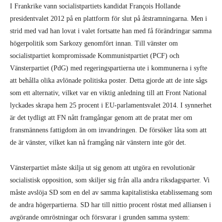
I Frankrike vann socialistpartiets kandidat François Hollande
presidentvalet 2012 på en plattform för slut på åtstramningarna. Men i
strid med vad han lovat i valet fortsatte han med få förändringar samma
högerpolitik som Sarkozy genomfört innan. Till vänster om
socialistpartiet kompromissade Kommunistpartiet (PCF) och
Vänsterpartiet (PdG) med regeringspartierna ute i kommunerna i syfte
att behålla olika avlönade politiska poster. Detta gjorde att de inte sågs
som ett alternativ, vilket var en viktig anledning till att Front National
lyckades skrapa hem 25 procent i EU-parlamentsvalet 2014. I synnerhet
är det tydligt att FN nått framgångar genom att de pratat mer om
fransmännens fattigdom än om invandringen. De försöker låta som att
de är vänster, vilket kan nå framgång när vänstern inte gör det.
Vänsterpartiet måste skilja ut sig genom att utgöra en revolutionär
socialistisk opposition, som skiljer sig från alla andra riksdagsparter. Vi
måste avslöja SD som en del av samma kapitalistiska etablissemang som
de andra högerpartierna. SD har till nittio procent röstat med alliansen i
avgörande omröstningar och försvarar i grunden samma system: