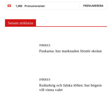
PRENUMERERA
1,000
Prenumeranter
Senaste artiklarna
INRIKES
Fuskarna: hur marknaden förstör skolan
INRIKES
Kulturkrig och falska löften: hur högern
vill vinna valet