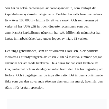
Sen har vi också hanteringen av coronapandemin, som avslöjat det
kapitalistiska systemets riktiga natur. Profiter har satts före människors
liv – över 100 000 liv hittills för att vara exakt. Och som kronan på
verket så har USA gått in i den djupaste recessionen som den
amerikanska kapitalismen någonsin har sett. Miljontals människor har
kastas in i arbetslöshet bara under loppet av några få veckor.
Den unga generationen, som är drivkraften i rörelsen, blev politiskt
medvetna i efterdyningarna av krisen 2008 då massiva summor pengar
användes för att rädda bankerna. Hela deras liv har varit kantade av
kris, osäkerhet och en ständig oro inför framtiden. De har ingenting att
förlora. Och i dagsläget har de inga alternativ. Det är denna ohämmade
ilska som ger den nuvarande rörelsen dess enorma energi, även när den
ställs inför brutal repression.