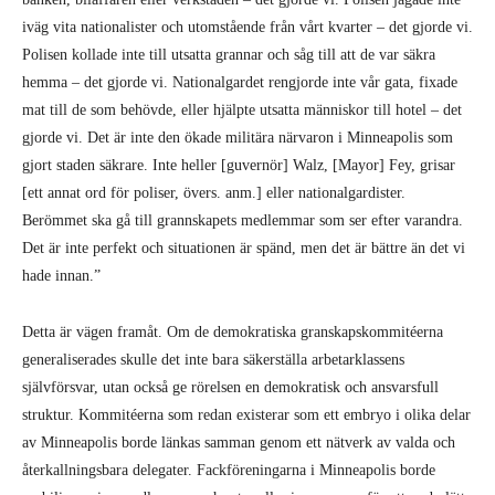
iväg vita nationalister och utomstående från vårt kvarter – det gjorde vi.
Polisen kollade inte till utsatta grannar och såg till att de var säkra
hemma – det gjorde vi. Nationalgardet rengjorde inte vår gata, fixade
mat till de som behövde, eller hjälpte utsatta människor till hotel – det
gjorde vi. Det är inte den ökade militära närvaron i Minneapolis som
gjort staden säkrare. Inte heller [guvernör] Walz, [Mayor] Fey, grisar
[ett annat ord för poliser, övers. anm.] eller nationalgardister.
Berömmet ska gå till grannskapets medlemmar som ser efter varandra.
Det är inte perfekt och situationen är spänd, men det är bättre än det vi
hade innan.”
Detta är vägen framåt. Om de demokratiska granskapskommitéerna
generaliserades skulle det inte bara säkerställa arbetarklassens
självförsvar, utan också ge rörelsen en demokratisk och ansvarsfull
struktur. Kommitéerna som redan existerar som ett embryo i olika delar
av Minneapolis borde länkas samman genom ett nätverk av valda och
återkallningsbara delegater. Fackföreningarna i Minneapolis borde