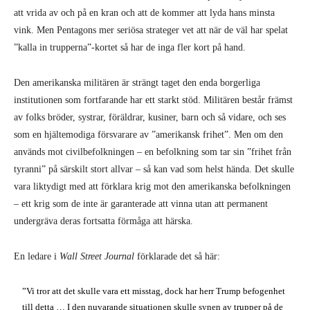
att vrida av och på en kran och att de kommer att lyda hans minsta
vink. Men Pentagons mer seriösa strateger vet att när de väl har spelat
”kalla in trupperna”-kortet så har de inga fler kort på hand.
Den amerikanska militären är strängt taget den enda borgerliga
institutionen som fortfarande har ett starkt stöd. Militären består främst
av folks bröder, systrar, föräldrar, kusiner, barn och så vidare, och ses
som en hjältemodiga försvarare av ”amerikansk frihet”. Men om den
används mot civilbefolkningen – en befolkning som tar sin ”frihet från
tyranni” på särskilt stort allvar – så kan vad som helst hända. Det skulle
vara liktydigt med att förklara krig mot den amerikanska befolkningen
– ett krig som de inte är garanterade att vinna utan att permanent
undergräva deras fortsatta förmåga att härska.
En ledare i
Wall Street Journal
förklarade det så här:
”Vi tror att det skulle vara ett misstag, dock har herr Trump befogenhet
till detta … I den nuvarande situationen skulle synen av trupper på de