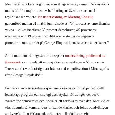
Men det är inte bara ungdomar som ifrågasätter systemet. De kan räkna
med stöd från majoriteten av befolkningen, även en stor andel
republikanska väljare.
En undersökning av Morning Consult
,
genomförd mellan 31 maj-1 juni, visade att ”54 procent av amerikanska
vuxna – vilket innefattar 69 procent demokrater, 49 procent av
oberoende och 39 procent republikaner – stödjer de pågående
protesterna mot mordet på George Floyd och andra svarta amerikaner.”
Ännu mer anmärkningsvärt är en separat
undersökning publicerad av
Newsweek
som visade att en majoritet av amerikaner – 54 procent –
”anser att det var berättigat att bränna ned en polisstation i Minneapolis
efter George Floyds död”!
För närvarande är rörelsens spontana karaktär och brist på nationellt
ledarskap, program och strategi dess styrka, för det gör det desto
svårare för demokrater och liberaler att försöka ta över den. Men vid en
viss tidpunkt så kommer dess bristande klarhet och fokus oundvikligen
att övergå till en förlamande och potentiellt dödlig svaghet.