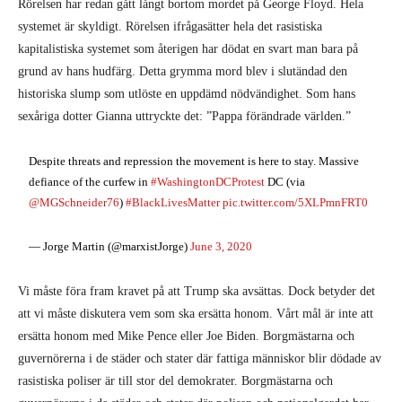
Rörelsen har redan gått långt bortom mordet på George Floyd. Hela
systemet är skyldigt. Rörelsen ifrågasätter hela det rasistiska
kapitalistiska systemet som återigen har dödat en svart man bara på
grund av hans hudfärg. Detta grymma mord blev i slutändad den
historiska slump som utlöste en uppdämd nödvändighet. Som hans
sexåriga dotter Gianna uttryckte det: ”Pappa förändrade världen.”
Despite threats and repression the movement is here to stay. Massive
defiance of the curfew in
#WashingtonDCProtest
DC (via
@MGSchneider76
)
#BlackLivesMatter
pic.twitter.com/5XLPmnFRT0
— Jorge Martin (@marxistJorge)
June 3, 2020
Vi måste föra fram kravet på att Trump ska avsättas. Dock betyder det
att vi måste diskutera vem som ska ersätta honom. Vårt mål är inte att
ersätta honom med Mike Pence eller Joe Biden. Borgmästarna och
guvernörerna i de städer och stater där fattiga människor blir dödade av
rasistiska poliser är till stor del demokrater. Borgmästarna och