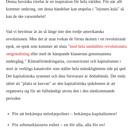
Denna heroiska rörelse är en inspiration för hela världen. För när allt
kommer omkring, om dessa händelser kan utspelas i ”lejonets kula” så
kan de ske varsomhelst!
Vad vi bevittnar är än så länge inte den tredje amerikanska
revolutionen. Men det är utan tvekan de första skotten i en revolutionär
epok, en epok som kommer att sluta ”
med hela samhällets revolutionära
omgestaltning
eller med de kämpande klassernas gemensamma
undergång.” Klimatförändringarna, coronaviruset och kapitalismen i
stort är verkliga katastrofer som ställer hela mänsklighetens öde på spel.
Det kapitalistiska systemet och dess försvarare är dödsdömda. Det enda
sättet att ”platta ut kurvan” av den kapitalistiska sjukdomen är att
organisera sig för att fullständigt utrota den i den nästkommande
perioden.
För att bekämpa mördarpoliser – bekämpa kapitalismen!
För arbetarklassens enhet – en för alla, alla för en!