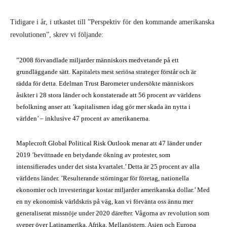
Tidigare i år, i utkastet till ”Perspektiv för den kommande amerikanska
revolutionen”, skrev vi följande:
”2008 förvandlade miljarder människors medvetande på ett
grundläggande sätt. Kapitalets mest seriösa strateger förstår och är
rädda för detta. Edelman Trust Barometer undersökte människors
åsikter i 28 stora länder och konstaterade att 56 procent av världens
befolkning anser att ’kapitalismen idag gör mer skada än nytta i
världen’ – inklusive 47 procent av amerikanerna.
Maplecroft Global Political Risk Outlook menar att 47 länder under
2019 ’bevittnade en betydande ökning av protester, som
intensifierades under det sista kvartalet.’ Detta är 25 procent av alla
världens länder. ’Resulterande störningar för företag, nationella
ekonomier och investeringar kostar miljarder amerikanska dollar.’ Med
en ny ekonomisk världskris på väg, kan vi förvänta oss ännu mer
generaliserat missnöje under 2020 därefter. Vågorna av revolution som
sveper över Latinamerika, Afrika, Mellanöstern, Asien och Europa