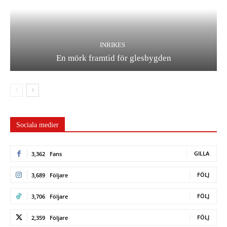
INRIKES
En mörk framtid för glesbygden
Sociala medier
GILLA
3,362
Fans
FÖLJ
3,689
Följare
FÖLJ
3,706
Följare
FÖLJ
2,359
Följare