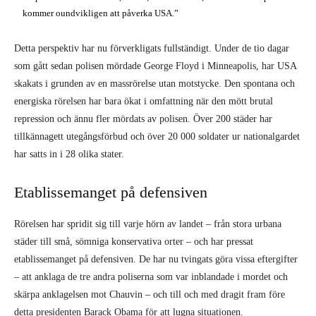
kommer oundvikligen att påverka USA.”
Detta perspektiv har nu förverkligats fullständigt. Under de tio dagar
som gått sedan polisen mördade George Floyd i Minneapolis, har USA
skakats i grunden av en massrörelse utan motstycke. Den spontana och
energiska rörelsen har bara ökat i omfattning när den mött brutal
repression och ännu fler mördats av polisen. Över 200 städer har
tillkännagett utegångsförbud och över 20 000 soldater ur nationalgardet
har satts in i 28 olika stater.
Etablissemanget på defensiven
Rörelsen har spridit sig till varje hörn av landet – från stora urbana
städer till små, sömniga konservativa orter – och har pressat
etablissemanget på defensiven. De har nu tvingats göra vissa eftergifter
– att anklaga de tre andra poliserna som var inblandade i mordet och
skärpa anklagelsen mot Chauvin – och till och med dragit fram före
detta presidenten Barack Obama för att lugna situationen.