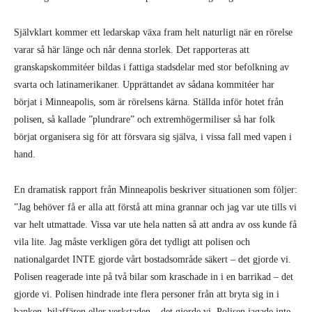
Självklart kommer ett ledarskap växa fram helt naturligt när en rörelse
varar så här länge och når denna storlek. Det rapporteras att
granskapskommitéer bildas i fattiga stadsdelar med stor befolkning av
svarta och latinamerikaner. Upprättandet av sådana kommitéer har
börjat i Minneapolis, som är rörelsens kärna. Ställda inför hotet från
polisen, så kallade ”plundrare” och extremhögermiliser så har folk
börjat organisera sig för att försvara sig själva, i vissa fall med vapen i
hand.
En dramatisk rapport från Minneapolis beskriver situationen som följer:
”Jag behöver få er alla att förstå att mina grannar och jag var ute tills vi
var helt utmattade. Vissa var ute hela natten så att andra av oss kunde få
vila lite. Jag måste verkligen göra det tydligt att polisen och
nationalgardet INTE gjorde vårt bostadsområde säkert – det gjorde vi.
Polisen reagerade inte på två bilar som kraschade in i en barrikad – det
gjorde vi. Polisen hindrade inte flera personer från att bryta sig in i
banken, bilaffären eller verkstaden – det gjorde vi. Polisen jagade inte