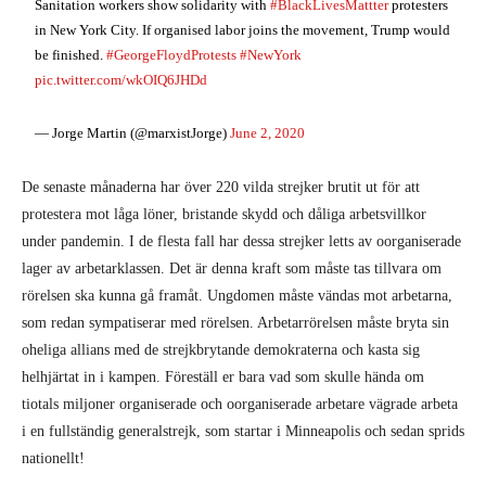
Sanitation workers show solidarity with
#BlackLivesMattter
protesters
in New York City. If organised labor joins the movement, Trump would
be finished.
#GeorgeFloydProtests
#NewYork
pic.twitter.com/wkOIQ6JHDd
— Jorge Martin (@marxistJorge)
June 2, 2020
De senaste månaderna har över 220 vilda strejker brutit ut för att
protestera mot låga löner, bristande skydd och dåliga arbetsvillkor
under pandemin. I de flesta fall har dessa strejker letts av oorganiserade
lager av arbetarklassen. Det är denna kraft som måste tas tillvara om
rörelsen ska kunna gå framåt. Ungdomen måste vändas mot arbetarna,
som redan sympatiserar med rörelsen. Arbetarrörelsen måste bryta sin
oheliga allians med de strejkbrytande demokraterna och kasta sig
helhjärtat in i kampen. Föreställ er bara vad som skulle hända om
tiotals miljoner organiserade och oorganiserade arbetare vägrade arbeta
i en fullständig generalstrejk, som startar i Minneapolis och sedan sprids
nationellt!