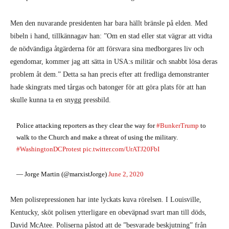
Men den nuvarande presidenten har bara hällt bränsle på elden. Med
bibeln i hand, tillkännagav han: ”Om en stad eller stat vägrar att vidta
de nödvändiga åtgärderna för att försvara sina medborgares liv och
egendomar, kommer jag att sätta in USA:s militär och snabbt lösa deras
problem åt dem.” Detta sa han precis efter att fredliga demonstranter
hade skingrats med tårgas och batonger för att göra plats för att han
skulle kunna ta en snygg pressbild.
Police attacking reporters as they clear the way for
#BunkerTrump
to
walk to the Church and make a threat of using the military.
#WashingtonDCProtest
pic.twitter.com/UrATJ20FbI
— Jorge Martin (@marxistJorge)
June 2, 2020
Men polisrepressionen har inte lyckats kuva rörelsen. I Louisville,
Kentucky, sköt polisen ytterligare en obeväpnad svart man till döds,
David McAtee. Poliserna påstod att de ”besvarade beskjutning” från