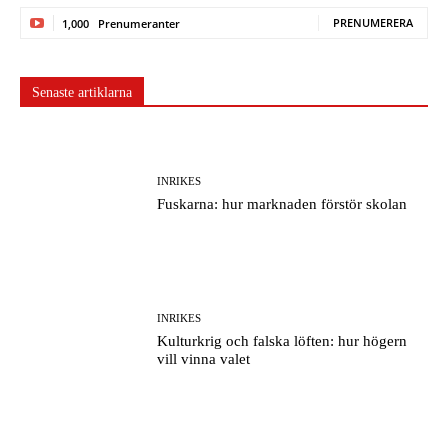
PRENUMERERA
1,000
Prenumeranter
Senaste artiklarna
INRIKES
Fuskarna: hur marknaden förstör skolan
INRIKES
Kulturkrig och falska löften: hur högern
vill vinna valet