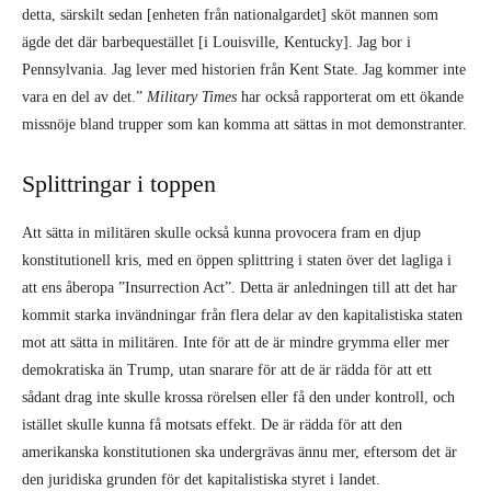
detta, särskilt sedan [enheten från nationalgardet] sköt mannen som
ägde det där barbequestället [i Louisville, Kentucky]. Jag bor i
Pennsylvania. Jag lever med historien från Kent State. Jag kommer inte
vara en del av det.”
Military Times
har också rapporterat om ett ökande
missnöje bland trupper som kan komma att sättas in mot demonstranter.
Splittringar i toppen
Att sätta in militären skulle också kunna provocera fram en djup
konstitutionell kris, med en öppen splittring i staten över det lagliga i
att ens åberopa ”Insurrection Act”. Detta är anledningen till att det har
kommit starka invändningar från flera delar av den kapitalistiska staten
mot att sätta in militären. Inte för att de är mindre grymma eller mer
demokratiska än Trump, utan snarare för att de är rädda för att ett
sådant drag inte skulle krossa rörelsen eller få den under kontroll, och
istället skulle kunna få motsats effekt. De är rädda för att den
amerikanska konstitutionen ska undergrävas ännu mer, eftersom det är
den juridiska grunden för det kapitalistiska styret i landet.