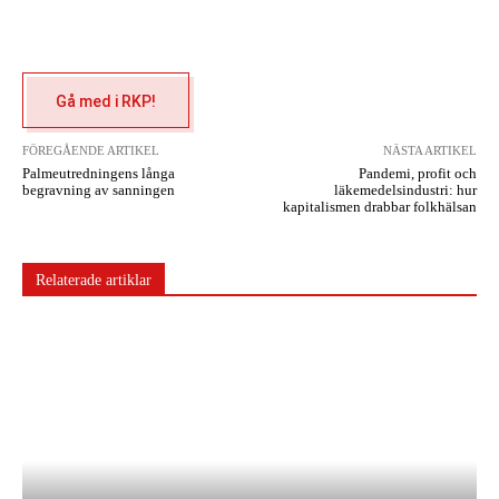
Gå med i RKP!
FÖREGÅENDE ARTIKEL
NÄSTA ARTIKEL
Palmeutredningens långa
Pandemi, profit och
begravning av sanningen
läkemedelsindustri: hur
kapitalismen drabbar folkhälsan
Relaterade artiklar