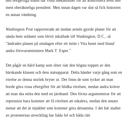
den borgerliga staten har vissa mekanismer för att kontrollera även den
mest oberäkneliga president. Men innan dagen var slut så fick historien
en annan vändning.
Washington Post
rapporterade att medan armén gjorde planer för att
sända hem soldater som blivit inkallade till Washington, D.C., så
”ändrades planen på onsdagen efter ett möte i Vita huset med bland
andra försvarsministern Mark T. Esper.”
Det pågår en hård kamp som sliter isär den högsta toppen av den
härskande klassen och dess statsapparat. Detta händer varje gång som en
rörelse av denna storlek bryter ut. Det finns de som tycker att man
borde göra vissa eftergifter för att blidka rörelsen, medan andra kräver
att man ska möta den med en järnhand. Den första argumenterar för att
repression bara kommer att få rörelsen att eskalera, medan den senare
menar att det är mjukhet som kommer göra detsamma. I det här stadiet
av protesternas utveckling har båda fel och båda rätt.