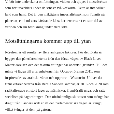
Vi bör inte underskatta omfattningen, vidden och djupet i massrörelsen
som har utvecklats under de senaste två veckorna. Detta är inte vilket
land som helst. Det är den mäktigaste imperialistmakt som funnits på
planeten, ett land vars härskande klass har terroriserat en stor del av
världen och sin befolkning under flera sekel.
Motsättningarna kommer upp till ytan
Rörelsen är ett resultat av flera anhopade faktorer. För det första så
bygger den på erfarenheterna från den första vågen av Black Lives
Matter-rörelsen och det faktum att inget har ändrats i grunden. Till det
måste vi lägga till erfarenheterna från Occupy-rörelsen 2011, som
inspirerades av arabiska våren och upproret i Wisconsin. Utöver det
finns erfarenheterna från Bernie Sanders kampanjer 2016 och 2020 som
radikaliserade ett stort lager av människor, framförallt unga, och satte
socialism på dagordningen. Den ofrånkomliga slutsatsen som många har
dragit från Sanders svek är att den parlamentariska vägen är stängd,
vilket tvingar ut dem på gatorna.