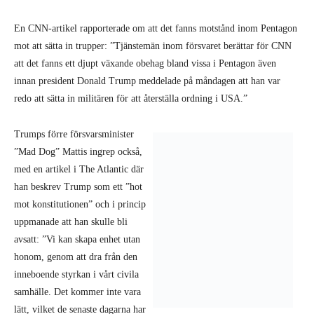
En CNN-artikel rapporterade om att det fanns motstånd inom Pentagon
mot att sätta in trupper: ”Tjänstemän inom försvaret berättar för CNN
att det fanns ett djupt växande obehag bland vissa i Pentagon även
innan president Donald Trump meddelade på måndagen att han var
redo att sätta in militären för att återställa ordning i USA.”
Trumps förre försvarsminister
”Mad Dog” Mattis ingrep också,
med en artikel i The Atlantic där
han beskrev Trump som ett ”hot
mot konstitutionen” och i princip
uppmanade att han skulle bli
avsatt: ”Vi kan skapa enhet utan
honom, genom att dra från den
inneboende styrkan i vårt civila
samhälle. Det kommer inte vara
lätt, vilket de senaste dagarna har