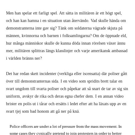
Men han spelar ett farligt spel. Att sätta in militären är ett högt spel,
och han kan hamna i en situation utan återvändo. Vad skulle hända om
demonstranterna inte gav sig? Tänk om soldaterna vägrade skjuta på
männen, kvinnorna och barnen i folksamlingarna? Om de öppnade eld,
hur många människor skulle de kunna döda innan rörelsen växer ännu
mer, militären splittras längs klasslinjer och varje amerikansk ambassad
i världen bränns ner?
Det har redan skett incidenter (verkliga eller iscensatta) där poliser gått
över till demonstranternas sida. I en video som spridits brett talar en
svart ungdom till svarta poliser och påpekar att så snart de tar av sig sin
uniform, avskyr de rika och deras egna chefer dem. I en annan video
brister en polis ut i tårar och ersätts i ledet efter att ha läxats upp av en
svart tjej som bad honom att gå ner på knä.
Police officers are under a lot of pressure from the mass movement. In
some cases they cynically pretend to join protesters in order to better