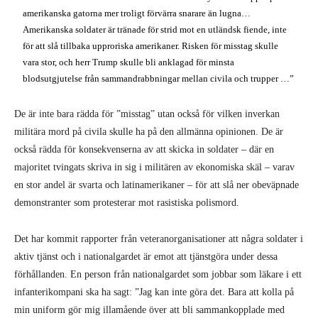
amerikanska gatorna mer troligt förvärra snarare än lugna…
Amerikanska soldater är tränade för strid mot en utländsk fiende, inte
för att slå tillbaka upproriska amerikaner. Risken för misstag skulle
vara stor, och herr Trump skulle bli anklagad för minsta
blodsutgjutelse från sammandrabbningar mellan civila och trupper …”
De är inte bara rädda för ”misstag” utan också för vilken inverkan
militära mord på civila skulle ha på den allmänna opinionen. De är
också rädda för konsekvenserna av att skicka in soldater – där en
majoritet tvingats skriva in sig i militären av ekonomiska skäl – varav
en stor andel är svarta och latinamerikaner – för att slå ner obeväpnade
demonstranter som protesterar mot rasistiska polismord.
Det har kommit rapporter från veteranorganisationer att några soldater i
aktiv tjänst och i nationalgardet är emot att tjänstgöra under dessa
förhållanden. En person från nationalgardet som jobbar som läkare i ett
infanterikompani ska ha sagt: ”Jag kan inte göra det. Bara att kolla på
min uniform gör mig illamående över att bli sammankopplade med