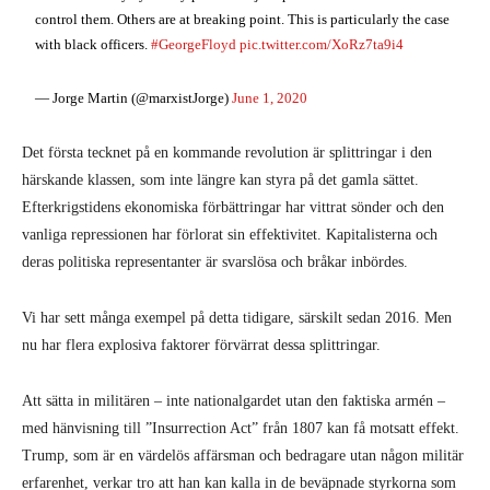
control them. Others are at breaking point. This is particularly the case
with black officers.
#GeorgeFloyd
pic.twitter.com/XoRz7ta9i4
— Jorge Martin (@marxistJorge)
June 1, 2020
Det första tecknet på en kommande revolution är splittringar i den
härskande klassen, som inte längre kan styra på det gamla sättet.
Efterkrigstidens ekonomiska förbättringar har vittrat sönder och den
vanliga repressionen har förlorat sin effektivitet. Kapitalisterna och
deras politiska representanter är svarslösa och bråkar inbördes.
Vi har sett många exempel på detta tidigare, särskilt sedan 2016. Men
nu har flera explosiva faktorer förvärrat dessa splittringar.
Att sätta in militären – inte nationalgardet utan den faktiska armén –
med hänvisning till ”Insurrection Act” från 1807 kan få motsatt effekt.
Trump, som är en värdelös affärsman och bedragare utan någon militär
erfarenhet, verkar tro att han kan kalla in de beväpnade styrkorna som