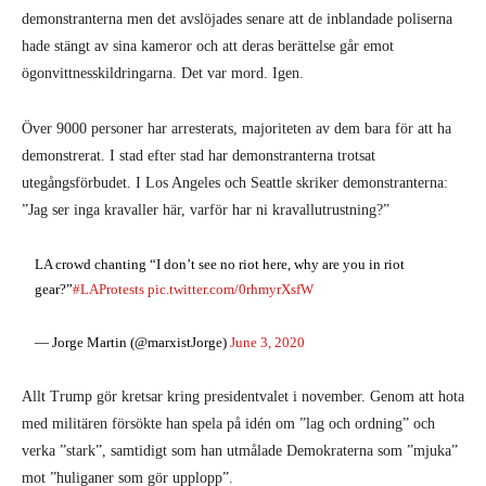
demonstranterna men det avslöjades senare att de inblandade poliserna
hade stängt av sina kameror och att deras berättelse går emot
ögonvittnesskildringarna. Det var mord. Igen.
Över 9000 personer har arresterats, majoriteten av dem bara för att ha
demonstrerat. I stad efter stad har demonstranterna trotsat
utegångsförbudet. I Los Angeles och Seattle skriker demonstranterna:
”Jag ser inga kravaller här, varför har ni kravallutrustning?”
LA crowd chanting “I don’t see no riot here, why are you in riot
gear?”
#LAProtests
pic.twitter.com/0rhmyrXsfW
— Jorge Martin (@marxistJorge)
June 3, 2020
Allt Trump gör kretsar kring presidentvalet i november. Genom att hota
med militären försökte han spela på idén om ”lag och ordning” och
verka ”stark”, samtidigt som han utmålade Demokraterna som ”mjuka”
mot ”huliganer som gör upplopp”.