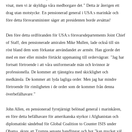
visat, men vi är skyldiga våra medborgare det.” Detta är återigen ett
drag utan motstycke. En pensionerad general i USA:s marinkår och
före detta försvarsminister säger att presidenten borde avsättas!
Den före detta ordföranden för USA:s försvarsdepartements Joint Chief
of Staff, den pensionerade amiralen Mike Mullen, lade också till sin
röst bland dem som förkastar användandet av armén. Han gjorde det
med en mer eller mindre förtäckt uppmaning till ordervägran: ”Jag har
fortsatt förtroende i att våra uniformerade män och kvinnor är
professionella. De kommer att tjänstgöra med skicklighet och
medkänsla. De kommer att lyda lagliga order. Men jag har mindre
förtroende för rimligheten i de order som de kommer från denna
överbefälhavare.”
John Allen, en pensionerad fyrstjärnigt belönad general i marinkåren,
en före detta befälhavare för amerikanska styrkor i Afghanistan och
diplomatiskt sändebud för Global Coalition to Counter ISIS under
Obama, skrev att Trumps senaste handlingar och hot ”kan mycket väl