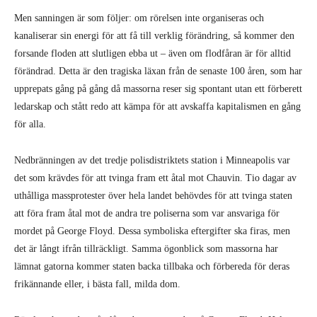
Men sanningen är som följer: om rörelsen inte organiseras och
kanaliserar sin energi för att få till verklig förändring, så kommer den
forsande floden att slutligen ebba ut – även om flodfåran är för alltid
förändrad. Detta är den tragiska läxan från de senaste 100 åren, som har
upprepats gång på gång då massorna reser sig spontant utan ett förberett
ledarskap och stått redo att kämpa för att avskaffa kapitalismen en gång
för alla.
Nedbränningen av det tredje polisdistriktets station i Minneapolis var
det som krävdes för att tvinga fram ett åtal mot Chauvin. Tio dagar av
uthålliga massprotester över hela landet behövdes för att tvinga staten
att föra fram åtal mot de andra tre poliserna som var ansvariga för
mordet på George Floyd. Dessa symboliska eftergifter ska firas, men
det är långt ifrån tillräckligt. Samma ögonblick som massorna har
lämnat gatorna kommer staten backa tillbaka och förbereda för deras
frikännande eller, i bästa fall, milda dom.