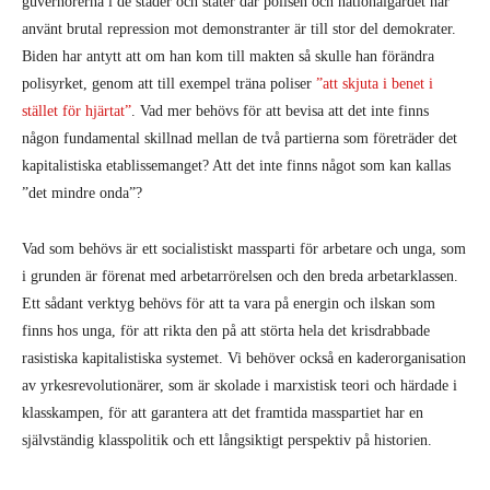
guvernörerna i de städer och stater där polisen och nationalgardet har
använt brutal repression mot demonstranter är till stor del demokrater.
Biden har antytt att om han kom till makten så skulle han förändra
polisyrket, genom att till exempel träna poliser
”att skjuta i benet i
stället för hjärtat”
. Vad mer behövs för att bevisa att det inte finns
någon fundamental skillnad mellan de två partierna som företräder det
kapitalistiska etablissemanget? Att det inte finns något som kan kallas
”det mindre onda”?
Vad som behövs är ett socialistiskt massparti för arbetare och unga, som
i grunden är förenat med arbetarrörelsen och den breda arbetarklassen.
Ett sådant verktyg behövs för att ta vara på energin och ilskan som
finns hos unga, för att rikta den på att störta hela det krisdrabbade
rasistiska kapitalistiska systemet. Vi behöver också en kaderorganisation
av yrkesrevolutionärer, som är skolade i marxistisk teori och härdade i
klasskampen, för att garantera att det framtida masspartiet har en
självständig klasspolitik och ett långsiktigt perspektiv på historien.