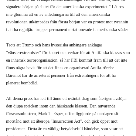
signalera början på slutet för det amerikanska experimentet.” Låt oss
inte glömma att en av anledningarna till att den amerikanska
revolutionen utkämpades från första början var en protest mot tyrannin
i att ha reguljära trupper permanent utstationerade i amerikanska städer.
Trots att Trump och hans hysteriska anhängare anklagar
”vänsterextremister” för kaoset och verkar för att Antifa ska klassas som
en inhemsk terrororganisation, så har FBI kommit fram till att det inte
finns några bevis för att det finns en organiserad Antifa-rörelse.
Däremot har de arresterat personer från extremhögern för att ha
planerat bombdåd.
All denna press har lett till ännu ett oväntat drag som återigen avslöjar
den djupa sprickan inom den härskande klassen. Den nuvarande
försvarsministern, Mark T. Esper, offentliggjorde på onsdagen sitt
motstånd mot att åberopa ”Insurrection Act”, och gick öppet mot
presidenten. Detta är en väldigt betydelsefull händelse, som visar att