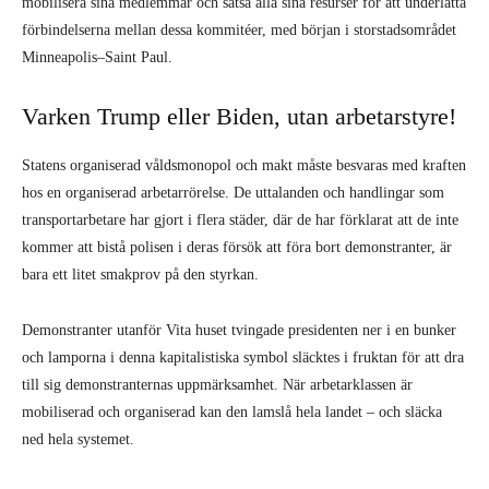
mobilisera sina medlemmar och satsa alla sina resurser för att underlätta
förbindelserna mellan dessa kommitéer, med början i storstadsområdet
Minneapolis–Saint Paul.
Varken Trump eller Biden, utan arbetarstyre!
Statens organiserad våldsmonopol och makt måste besvaras med kraften
hos en organiserad arbetarrörelse. De uttalanden och handlingar som
transportarbetare har gjort i flera städer, där de har förklarat att de inte
kommer att bistå polisen i deras försök att föra bort demonstranter, är
bara ett litet smakprov på den styrkan.
Demonstranter utanför Vita huset tvingade presidenten ner i en bunker
och lamporna i denna kapitalistiska symbol släcktes i fruktan för att dra
till sig demonstranternas uppmärksamhet. När arbetarklassen är
mobiliserad och organiserad kan den lamslå hela landet – och släcka
ned hela systemet.